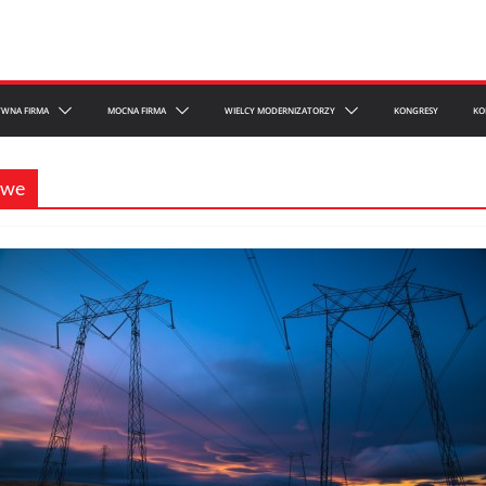
YWNA FIRMA
MOCNA FIRMA
WIELCY MODERNIZATORZY
KONGRESY
KO
owe