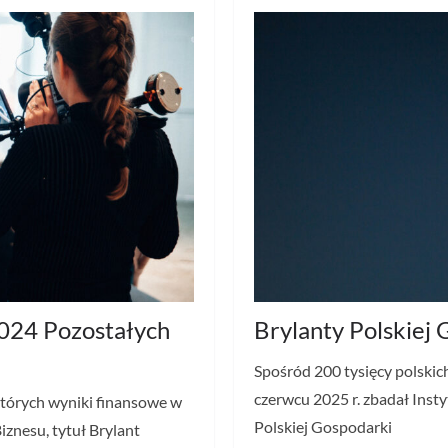
2024 Pozostałych
Brylanty Polskiej
Spośród 200 tysięcy polskic
czerwcu 2025 r. zbadał Insty
których wyniki finansowe w
Polskiej Gospodarki
iznesu, tytuł Brylant