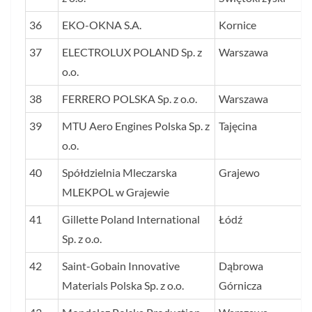
36
EKO-OKNA S.A.
Kornice
37
ELECTROLUX POLAND Sp. z
Warszawa
o.o.
38
FERRERO POLSKA Sp. z o.o.
Warszawa
39
MTU Aero Engines Polska Sp. z
Tajęcina
o.o.
40
Spółdzielnia Mleczarska
Grajewo
MLEKPOL w Grajewie
41
Gillette Poland International
Łódź
Sp. z o.o.
42
Saint-Gobain Innovative
Dąbrowa
Materials Polska Sp. z o.o.
Górnicza