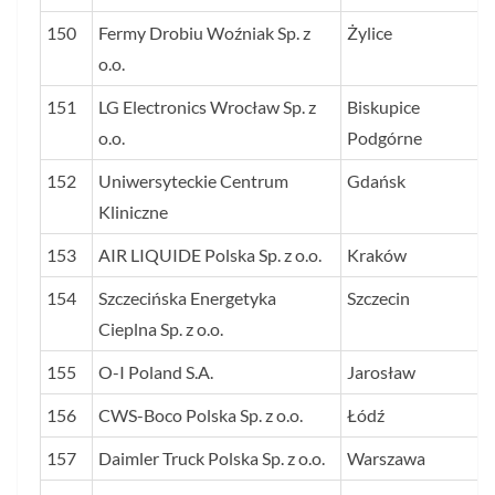
150
Fermy Drobiu Woźniak Sp. z
Żylice
o.o.
151
LG Electronics Wrocław Sp. z
Biskupice
o.o.
Podgórne
152
Uniwersyteckie Centrum
Gdańsk
Kliniczne
153
AIR LIQUIDE Polska Sp. z o.o.
Kraków
154
Szczecińska Energetyka
Szczecin
Cieplna Sp. z o.o.
155
O-I Poland S.A.
Jarosław
156
CWS-Boco Polska Sp. z o.o.
Łódź
157
Daimler Truck Polska Sp. z o.o.
Warszawa