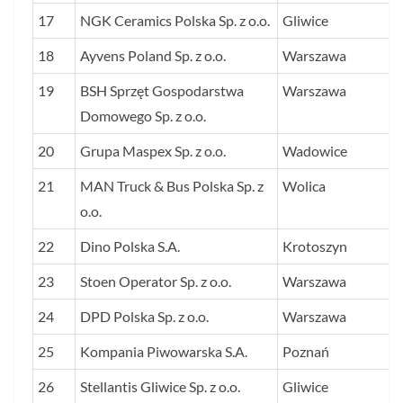
17
NGK Ceramics Polska Sp. z o.o.
Gliwice
18
Ayvens Poland Sp. z o.o.
Warszawa
19
BSH Sprzęt Gospodarstwa
Warszawa
Domowego Sp. z o.o.
20
Grupa Maspex Sp. z o.o.
Wadowice
21
MAN Truck & Bus Polska Sp. z
Wolica
o.o.
22
Dino Polska S.A.
Krotoszyn
23
Stoen Operator Sp. z o.o.
Warszawa
24
DPD Polska Sp. z o.o.
Warszawa
25
Kompania Piwowarska S.A.
Poznań
26
Stellantis Gliwice Sp. z o.o.
Gliwice