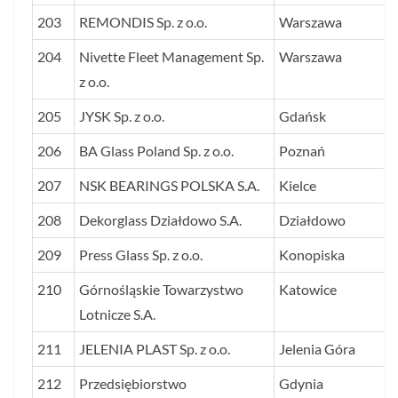
203
REMONDIS Sp. z o.o.
Warszawa
204
Nivette Fleet Management Sp.
Warszawa
z o.o.
205
JYSK Sp. z o.o.
Gdańsk
206
BA Glass Poland Sp. z o.o.
Poznań
207
NSK BEARINGS POLSKA S.A.
Kielce
208
Dekorglass Działdowo S.A.
Działdowo
209
Press Glass Sp. z o.o.
Konopiska
210
Górnośląskie Towarzystwo
Katowice
Lotnicze S.A.
211
JELENIA PLAST Sp. z o.o.
Jelenia Góra
212
Przedsiębiorstwo
Gdynia