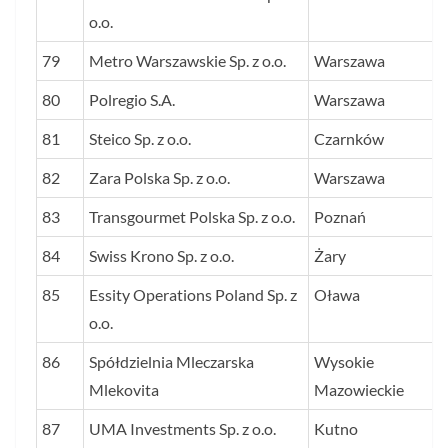
o.o.
79
Metro Warszawskie Sp. z o.o.
Warszawa
80
Polregio S.A.
Warszawa
81
Steico Sp. z o.o.
Czarnków
82
Zara Polska Sp. z o.o.
Warszawa
83
Transgourmet Polska Sp. z o.o.
Poznań
84
Swiss Krono Sp. z o.o.
Żary
85
Essity Operations Poland Sp. z
Oława
o.o.
86
Spółdzielnia Mleczarska
Wysokie
Mlekovita
Mazowieckie
87
UMA Investments Sp. z o.o.
Kutno