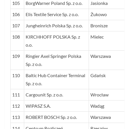
105
BorgWarner Poland Sp. z o.o.
Jasionka
106
Elis Textile Service Sp. z o.o.
Żukowo
107
Jungheinrich Polska Sp. z o.o.
Bronisze
108
KIRCHHOFF POLSKA Sp. z
Mielec
o.o.
109
Ringier Axel Springer Polska
Warszawa
Sp. z o.o.
110
Baltic Hub Container Terminal
Gdańsk
Sp. z o.o.
111
Cargounit Sp. z o.o.
Wrocław
112
WIPASZ S.A.
Wadąg
113
ROBERT BOSCH Sp. z o.o.
Warszawa
114
Centrum Rozliczeń
Rzeszów