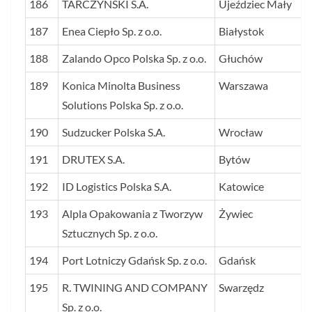
186
TARCZYŃSKI S.A.
Ujeździec Mały
187
Enea Ciepło Sp. z o.o.
Białystok
188
Zalando Opco Polska Sp. z o.o.
Głuchów
189
Konica Minolta Business
Warszawa
Solutions Polska Sp. z o.o.
190
Sudzucker Polska S.A.
Wrocław
191
DRUTEX S.A.
Bytów
192
ID Logistics Polska S.A.
Katowice
193
Alpla Opakowania z Tworzyw
Żywiec
Sztucznych Sp. z o.o.
194
Port Lotniczy Gdańsk Sp. z o.o.
Gdańsk
195
R. TWINING AND COMPANY
Swarzędz
Sp. z o.o.