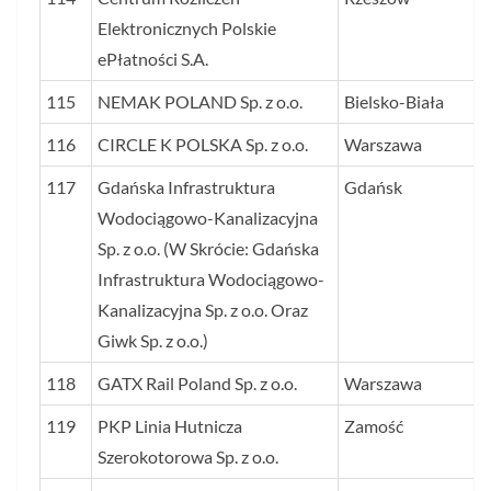
Elektronicznych Polskie
ePłatności S.A.
115
NEMAK POLAND Sp. z o.o.
Bielsko-Biała
116
CIRCLE K POLSKA Sp. z o.o.
Warszawa
117
Gdańska Infrastruktura
Gdańsk
Wodociągowo-Kanalizacyjna
Sp. z o.o. (W Skrócie: Gdańska
Infrastruktura Wodociągowo-
Kanalizacyjna Sp. z o.o. Oraz
Giwk Sp. z o.o.)
118
GATX Rail Poland Sp. z o.o.
Warszawa
119
PKP Linia Hutnicza
Zamość
Szerokotorowa Sp. z o.o.