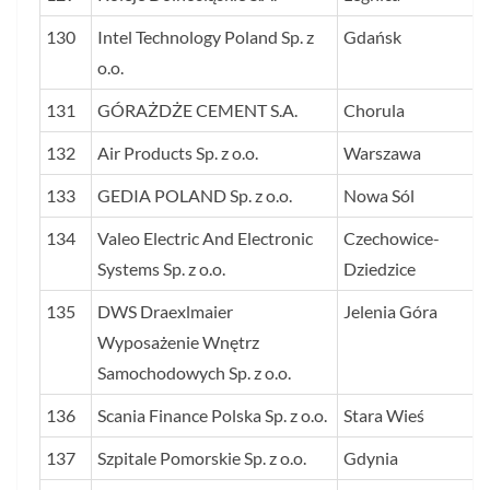
130
Intel Technology Poland Sp. z
Gdańsk
o.o.
131
GÓRAŻDŻE CEMENT S.A.
Chorula
132
Air Products Sp. z o.o.
Warszawa
133
GEDIA POLAND Sp. z o.o.
Nowa Sól
134
Valeo Electric And Electronic
Czechowice-
Systems Sp. z o.o.
Dziedzice
135
DWS Draexlmaier
Jelenia Góra
Wyposażenie Wnętrz
Samochodowych Sp. z o.o.
136
Scania Finance Polska Sp. z o.o.
Stara Wieś
137
Szpitale Pomorskie Sp. z o.o.
Gdynia