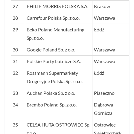
27
PHILIP MORRIS POLSKA S.A.
Kraków
28
Carrefour Polska Sp. z o.o.
Warszawa
29
Beko Poland Manufacturing
Łódź
Sp. z o.o.
30
Google Poland Sp. z o.o.
Warszawa
31
Polskie Porty Lotnicze S.A.
Warszawa
32
Rossmann Supermarkety
Łódź
Drogeryjne Polska Sp. z o.o.
33
Auchan Polska Sp. z o.o.
Piaseczno
34
Brembo Poland Sp. z o.o.
Dąbrowa
Górnicza
35
CELSA HUTA OSTROWIEC Sp.
Ostrowiec
z o.o.
Świętokrzyski