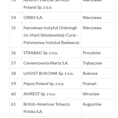
Poland Sp. z o.o.
54
ORBIS S.A.
Warszawa
55
Narodowy Instytut Onkologii
Warszawa
Im. Marii Skłodowskiej-Curie -
Państwowy Instytut Badawczy
56
STRABAG Sp. z o.o.
Pruszków
57
Cementownia Warta S.A.
Trębaczew
58
LHOIST BUKOWA Sp. z o.o.
Bukowa
59
Pepco Poland Sp. z o.o.
Poznań
60
AMREST Sp. z o.o.
Wrocław
61
British-American Tobacco
Augustów
Polska S.A.