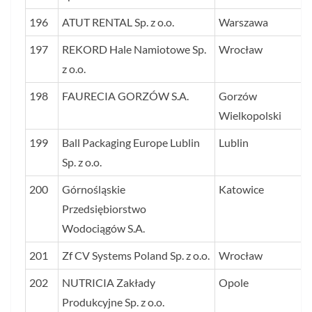
196
ATUT RENTAL Sp. z o.o.
Warszawa
197
REKORD Hale Namiotowe Sp.
Wrocław
z o.o.
198
FAURECIA GORZÓW S.A.
Gorzów
Wielkopolski
199
Ball Packaging Europe Lublin
Lublin
Sp. z o.o.
200
Górnośląskie
Katowice
Przedsiębiorstwo
Wodociągów S.A.
201
Zf CV Systems Poland Sp. z o.o.
Wrocław
202
NUTRICIA Zakłady
Opole
Produkcyjne Sp. z o.o.