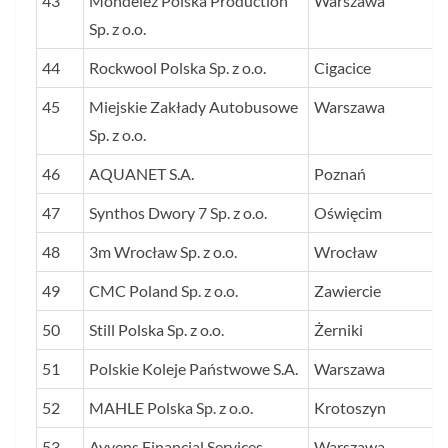
43
Mondelez Polska Production
Warszawa
Sp. z o.o.
44
Rockwool Polska Sp. z o.o.
Cigacice
45
Miejskie Zakłady Autobusowe
Warszawa
Sp. z o.o.
46
AQUANET S.A.
Poznań
47
Synthos Dwory 7 Sp. z o.o.
Oświęcim
48
3m Wrocław Sp. z o.o.
Wrocław
49
CMC Poland Sp. z o.o.
Zawiercie
50
Still Polska Sp. z o.o.
Żerniki
51
Polskie Koleje Państwowe S.A.
Warszawa
52
MAHLE Polska Sp. z o.o.
Krotoszyn
53
Ayvens Financial Services
Warszawa