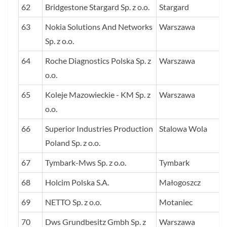
62
Bridgestone Stargard Sp. z o.o.
Stargard
63
Nokia Solutions And Networks
Warszawa
Sp. z o.o.
64
Roche Diagnostics Polska Sp. z
Warszawa
o.o.
65
Koleje Mazowieckie - KM Sp. z
Warszawa
o.o.
66
Superior Industries Production
Stalowa Wola
Poland Sp. z o.o.
67
Tymbark-Mws Sp. z o.o.
Tymbark
68
Holcim Polska S.A.
Małogoszcz
69
NETTO Sp. z o.o.
Motaniec
70
Dws Grundbesitz Gmbh Sp. z
Warszawa