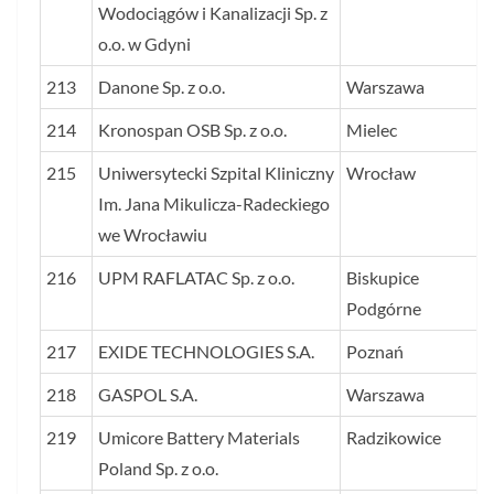
Wodociągów i Kanalizacji Sp. z
o.o. w Gdyni
213
Danone Sp. z o.o.
Warszawa
214
Kronospan OSB Sp. z o.o.
Mielec
215
Uniwersytecki Szpital Kliniczny
Wrocław
Im. Jana Mikulicza-Radeckiego
we Wrocławiu
216
UPM RAFLATAC Sp. z o.o.
Biskupice
Podgórne
217
EXIDE TECHNOLOGIES S.A.
Poznań
218
GASPOL S.A.
Warszawa
219
Umicore Battery Materials
Radzikowice
Poland Sp. z o.o.