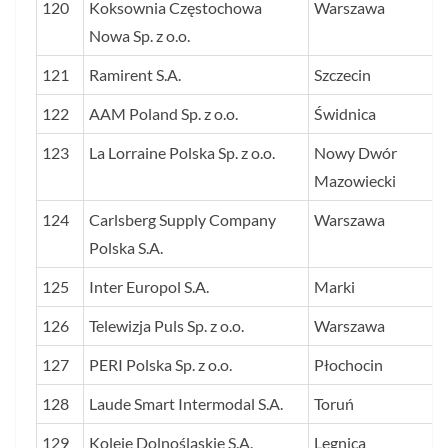
120
Koksownia Częstochowa
Warszawa
Nowa Sp. z o.o.
121
Ramirent S.A.
Szczecin
122
AAM Poland Sp. z o.o.
Świdnica
123
La Lorraine Polska Sp. z o.o.
Nowy Dwór
Mazowiecki
124
Carlsberg Supply Company
Warszawa
Polska S.A.
125
Inter Europol S.A.
Marki
126
Telewizja Puls Sp. z o.o.
Warszawa
127
PERI Polska Sp. z o.o.
Płochocin
128
Laude Smart Intermodal S.A.
Toruń
129
Koleje Dolnośląskie S.A.
Legnica