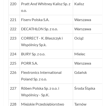
220
Pratt And Whitney Kalisz Sp. z
Kalisz
o.o.
221
Fiserv Polska S.A.
Warszawa
222
DECATHLON Sp. z o.o.
Warszawa
223
CORRECT - K. Błaszczyk i
Ociąż
Wspólnicy Sp.k.
224
BURY Sp. z o.o.
Mielec
225
PORR S.A.
Warszawa
226
Flextronics International
Gdańsk
Poland Sp. z o.o.
227
Röben Polska Sp. z o.o. i
Środa Śląska
Wspólnicy - Sp.K.
228
Miejskie Przedsiębiorstwo
Tarnów