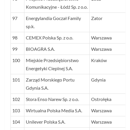
Komunikacyjne - Łódź Sp. z o.o.
97
Energylandia Goczał Family
Zator
sp.k.
98
CEMEX Polska Sp. z o.o.
Warszawa
99
BIOAGRA S.A.
Warszawa
100
Miejskie Przedsiębiorstwo
Kraków
Energetyki Cieplnej S.A.
101
Zarząd Morskiego Portu
Gdynia
Gdynia S.A.
102
Stora Enso Narew Sp. z o.o.
Ostrołęka
103
Wirtualna Polska Media S.A.
Warszawa
104
Unilever Polska S.A.
Warszawa