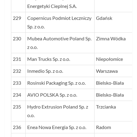
Energetyki Cieplnej S.A.
229
Copernicus Podmiot Leczniczy
Gdańsk
Sp. z o.o.
230
Mubea Automotive Poland Sp.
Zimna Wódka
z o.o.
231
Man Trucks Sp. z o.o.
Niepołomice
232
Inmedio Sp. z o.o.
Warszawa
233
Rosinski Packaging Sp. z o.o.
Bielsko-Biała
234
AVIO POLSKA Sp. z o.o.
Bielsko-Biała
235
Hydro Extrusion Poland Sp. z
Trzcianka
o.o.
236
Enea Nowa Energia Sp. z o.o.
Radom