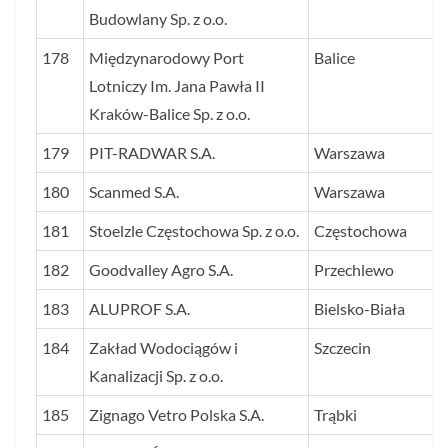
Budowlany Sp. z o.o.
178
Międzynarodowy Port
Balice
Lotniczy Im. Jana Pawła II
Kraków-Balice Sp. z o.o.
179
PIT-RADWAR S.A.
Warszawa
180
Scanmed S.A.
Warszawa
181
Stoelzle Częstochowa Sp. z o.o.
Częstochowa
182
Goodvalley Agro S.A.
Przechlewo
183
ALUPROF S.A.
Bielsko-Biała
184
Zakład Wodociągów i
Szczecin
Kanalizacji Sp. z o.o.
185
Zignago Vetro Polska S.A.
Trąbki