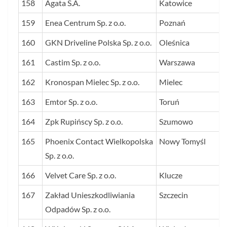
158
Agata S.A.
Katowice
159
Enea Centrum Sp. z o.o.
Poznań
160
GKN Driveline Polska Sp. z o.o.
Oleśnica
161
Castim Sp. z o.o.
Warszawa
162
Kronospan Mielec Sp. z o.o.
Mielec
163
Emtor Sp. z o.o.
Toruń
164
Zpk Rupińscy Sp. z o.o.
Szumowo
165
Phoenix Contact Wielkopolska
Nowy Tomyśl
Sp. z o.o.
166
Velvet Care Sp. z o.o.
Klucze
167
Zakład Unieszkodliwiania
Szczecin
Odpadów Sp. z o.o.