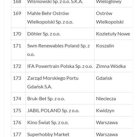
168
Wiśniowski Sp. z o.o. S.K.A.
Wielogłowy
169
Mahle Behr Ostrów
Ostrów
Wielkopolski Sp. z o.o.
Wielkopolski
170
Döhler Sp. z o.o.
Kozietuły Nowe
171
Swm Renewables Poland Sp. z
Koszalin
o.o.
172
IFA Powertrain Polska Sp. z o.o.
Zimna Wódka
173
Zarząd Morskiego Portu
Gdańsk
Gdańsk S.A.
174
Bruk-Bet Sp. z o.o.
Nieciecza
175
JABIL POLAND Sp. z o.o.
Kwidzyn
176
Kino Świat Sp. z o.o.
Warszawa
177
Superhobby Market
Warszawa