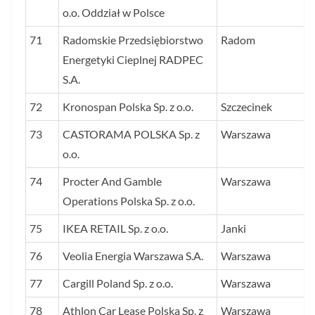
o.o. Oddział w Polsce
71
Radomskie Przedsiębiorstwo
Radom
Energetyki Cieplnej RADPEC
S.A.
72
Kronospan Polska Sp. z o.o.
Szczecinek
73
CASTORAMA POLSKA Sp. z
Warszawa
o.o.
74
Procter And Gamble
Warszawa
Operations Polska Sp. z o.o.
75
IKEA RETAIL Sp. z o.o.
Janki
76
Veolia Energia Warszawa S.A.
Warszawa
77
Cargill Poland Sp. z o.o.
Warszawa
78
Athlon Car Lease Polska Sp. z
Warszawa