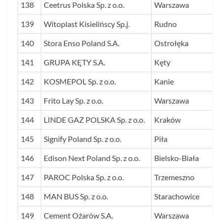
138
Ceetrus Polska Sp. z o.o.
Warszawa
139
Witoplast Kisielińscy Sp.j.
Rudno
140
Stora Enso Poland S.A.
Ostrołęka
141
GRUPA KĘTY S.A.
Kęty
142
KOSMEPOL Sp. z o.o.
Kanie
143
Frito Lay Sp. z o.o.
Warszawa
144
LINDE GAZ POLSKA Sp. z o.o.
Kraków
145
Signify Poland Sp. z o.o.
Piła
146
Edison Next Poland Sp. z o.o.
Bielsko-Biała
147
PAROC Polska Sp. z o.o.
Trzemeszno
148
MAN BUS Sp. z o.o.
Starachowice
149
Cement Ożarów S.A.
Warszawa