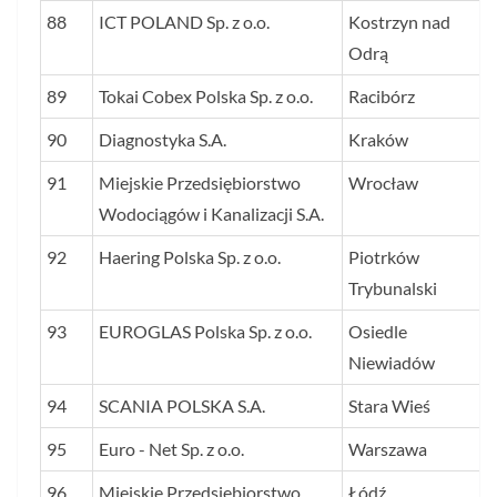
88
ICT POLAND Sp. z o.o.
Kostrzyn nad
Odrą
89
Tokai Cobex Polska Sp. z o.o.
Racibórz
90
Diagnostyka S.A.
Kraków
91
Miejskie Przedsiębiorstwo
Wrocław
Wodociągów i Kanalizacji S.A.
92
Haering Polska Sp. z o.o.
Piotrków
Trybunalski
93
EUROGLAS Polska Sp. z o.o.
Osiedle
Niewiadów
94
SCANIA POLSKA S.A.
Stara Wieś
95
Euro - Net Sp. z o.o.
Warszawa
96
Miejskie Przedsiębiorstwo
Łódź