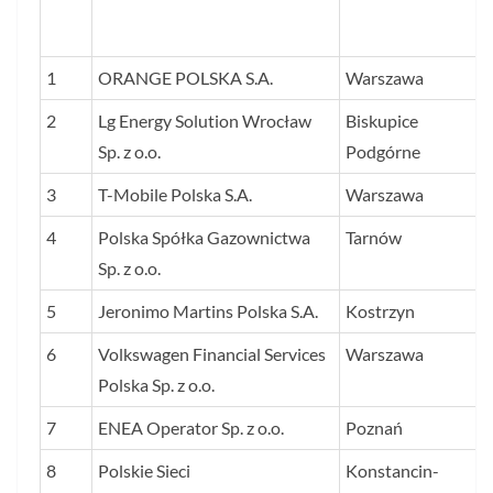
1
ORANGE POLSKA S.A.
Warszawa
2
Lg Energy Solution Wrocław
Biskupice
Sp. z o.o.
Podgórne
3
T-Mobile Polska S.A.
Warszawa
4
Polska Spółka Gazownictwa
Tarnów
Sp. z o.o.
5
Jeronimo Martins Polska S.A.
Kostrzyn
6
Volkswagen Financial Services
Warszawa
Polska Sp. z o.o.
7
ENEA Operator Sp. z o.o.
Poznań
8
Polskie Sieci
Konstancin-