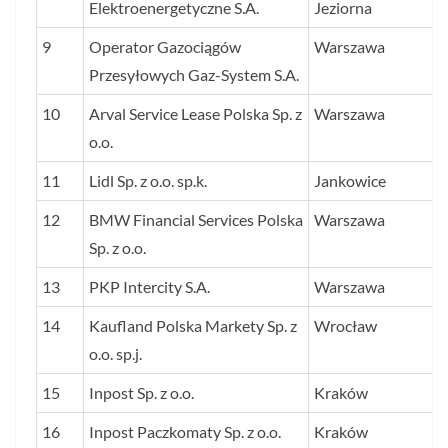
Elektroenergetyczne S.A.
Jeziorna
9
Operator Gazociągów
Warszawa
Przesyłowych Gaz-System S.A.
10
Arval Service Lease Polska Sp. z
Warszawa
o.o.
11
Lidl Sp. z o.o. sp.k.
Jankowice
12
BMW Financial Services Polska
Warszawa
Sp. z o.o.
13
PKP Intercity S.A.
Warszawa
14
Kaufland Polska Markety Sp. z
Wrocław
o.o. sp.j.
15
Inpost Sp. z o.o.
Kraków
16
Inpost Paczkomaty Sp. z o.o.
Kraków