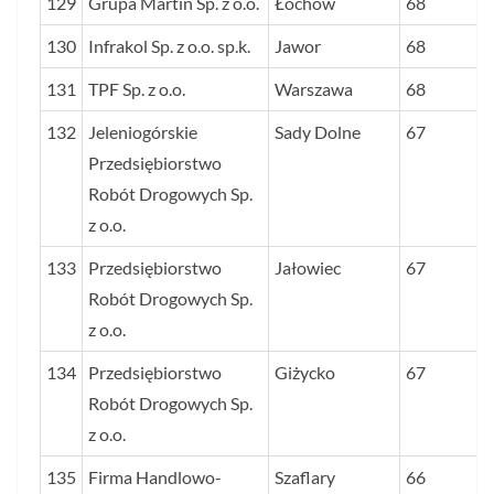
129
Grupa Martin Sp. z o.o.
Łochów
68
130
Infrakol Sp. z o.o. sp.k.
Jawor
68
131
TPF Sp. z o.o.
Warszawa
68
132
Jeleniogórskie
Sady Dolne
67
Przedsiębiorstwo
Robót Drogowych Sp.
z o.o.
133
Przedsiębiorstwo
Jałowiec
67
Robót Drogowych Sp.
z o.o.
134
Przedsiębiorstwo
Giżycko
67
Robót Drogowych Sp.
z o.o.
135
Firma Handlowo-
Szaflary
66