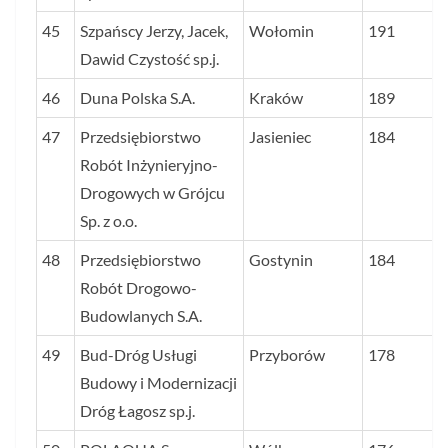
45
Szpańscy Jerzy, Jacek,
Wołomin
191
Dawid Czystość sp.j.
46
Duna Polska S.A.
Kraków
189
47
Przedsiębiorstwo
Jasieniec
184
Robót Inżynieryjno-
Drogowych w Grójcu
Sp. z o.o.
48
Przedsiębiorstwo
Gostynin
184
Robót Drogowo-
Budowlanych S.A.
49
Bud-Dróg Usługi
Przyborów
178
Budowy i Modernizacji
Dróg Łagosz sp.j.