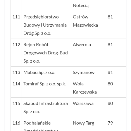
Notecią
111
Przedsiębiorstwo
Ostrów
81
Budowy i Utrzymania
Mazowiecka
Dróg Sp. z o.o.
112
Rejon Robót
Alwernia
81
Drogowych Drog-Bud
Sp. z o.o.
113
Mabau Sp. z o.o.
Szymanów
81
114
Tomiraf Sp. z o.o. sp.k.
Wola
80
Karczewska
115
Skabud Infrastruktura
Warszawa
80
Sp. z o.o.
116
Podhalańskie
Nowy Targ
79
Przedsiębiorstwo