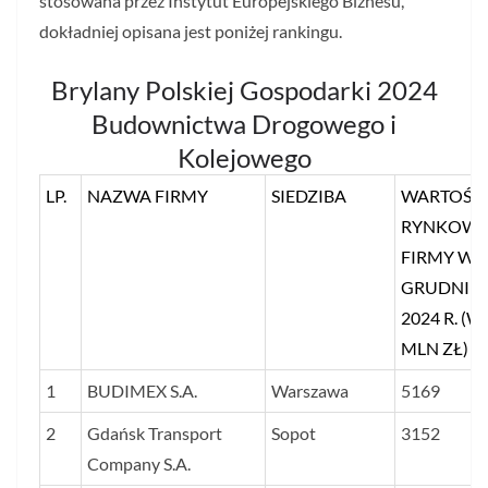
stosowana przez Instytut Europejskiego Biznesu,
dokładniej opisana jest poniżej rankingu.
Brylany Polskiej Gospodarki 2024
Budownictwa Drogowego i
Kolejowego
LP.
NAZWA FIRMY
SIEDZIBA
WARTOŚĆ
RYNKOW
FIRMY W
GRUDNIU
2024 R. (W
MLN ZŁ)
1
BUDIMEX S.A.
Warszawa
5169
2
Gdańsk Transport
Sopot
3152
Company S.A.