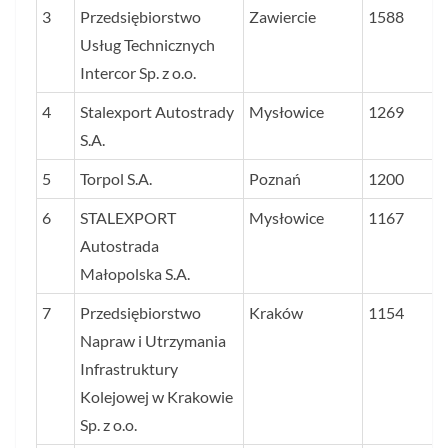
3
Przedsiębiorstwo
Zawiercie
1588
Usług Technicznych
Intercor Sp. z o.o.
4
Stalexport Autostrady
Mysłowice
1269
S.A.
5
Torpol S.A.
Poznań
1200
6
STALEXPORT
Mysłowice
1167
Autostrada
Małopolska S.A.
7
Przedsiębiorstwo
Kraków
1154
Napraw i Utrzymania
Infrastruktury
Kolejowej w Krakowie
Sp. z o.o.