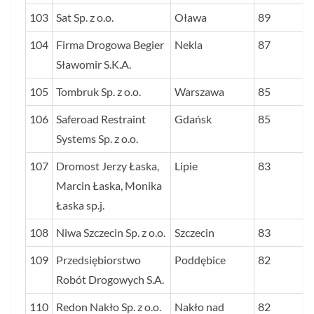
103
Sat Sp. z o.o.
Oława
89
104
Firma Drogowa Begier
Nekla
87
Sławomir S.K.A.
105
Tombruk Sp. z o.o.
Warszawa
85
106
Saferoad Restraint
Gdańsk
85
Systems Sp. z o.o.
107
Dromost Jerzy Łaska,
Lipie
83
Marcin Łaska, Monika
Łaska sp.j.
108
Niwa Szczecin Sp. z o.o.
Szczecin
83
109
Przedsiębiorstwo
Poddębice
82
Robót Drogowych S.A.
110
Redon Nakło Sp. z o.o.
Nakło nad
82