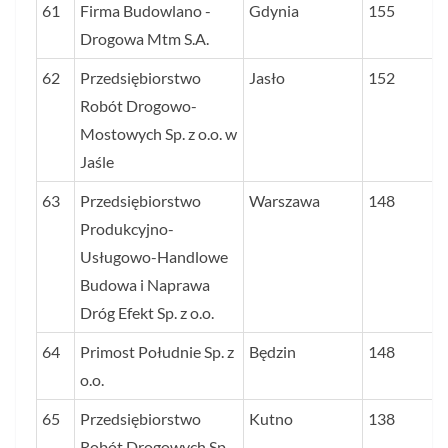
61
Firma Budowlano -
Gdynia
155
Drogowa Mtm S.A.
62
Przedsiębiorstwo
Jasło
152
Robót Drogowo-
Mostowych Sp. z o.o. w
Jaśle
63
Przedsiębiorstwo
Warszawa
148
Produkcyjno-
Usługowo-Handlowe
Budowa i Naprawa
Dróg Efekt Sp. z o.o.
64
Primost Południe Sp. z
Będzin
148
o.o.
65
Przedsiębiorstwo
Kutno
138
Robót Drogowych Sp.