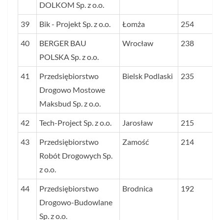
DOLKOM Sp. z o.o.
39
Bik - Projekt Sp. z o.o.
Łomża
254
40
BERGER BAU
Wrocław
238
POLSKA Sp. z o.o.
41
Przedsiębiorstwo
Bielsk Podlaski
235
Drogowo Mostowe
Maksbud Sp. z o.o.
42
Tech-Project Sp. z o.o.
Jarosław
215
43
Przedsiębiorstwo
Zamość
214
Robót Drogowych Sp.
z o.o.
44
Przedsiębiorstwo
Brodnica
192
Drogowo-Budowlane
Sp. z o.o.