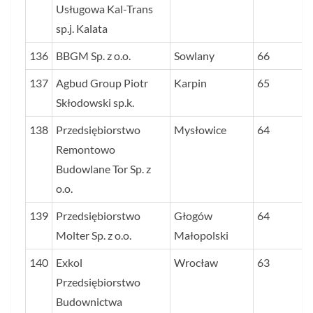
Usługowa Kal-Trans
sp.j. Kalata
136
BBGM Sp. z o.o.
Sowlany
66
137
Agbud Group Piotr
Karpin
65
Skłodowski sp.k.
138
Przedsiębiorstwo
Mysłowice
64
Remontowo
Budowlane Tor Sp. z
o.o.
139
Przedsiębiorstwo
Głogów
64
Molter Sp. z o.o.
Małopolski
140
Exkol
Wrocław
63
Przedsiębiorstwo
Budownictwa