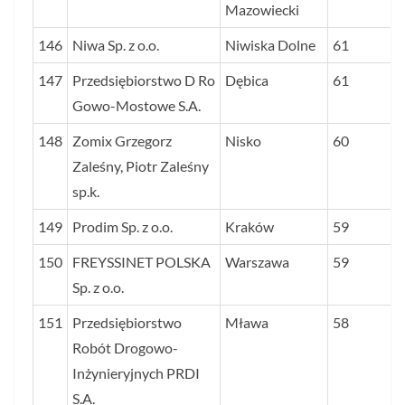
Mazowiecki
146
Niwa Sp. z o.o.
Niwiska Dolne
61
147
Przedsiębiorstwo D Ro
Dębica
61
Gowo-Mostowe S.A.
148
Zomix Grzegorz
Nisko
60
Zaleśny, Piotr Zaleśny
sp.k.
149
Prodim Sp. z o.o.
Kraków
59
150
FREYSSINET POLSKA
Warszawa
59
Sp. z o.o.
151
Przedsiębiorstwo
Mława
58
Robót Drogowo-
Inżynieryjnych PRDI
S.A.