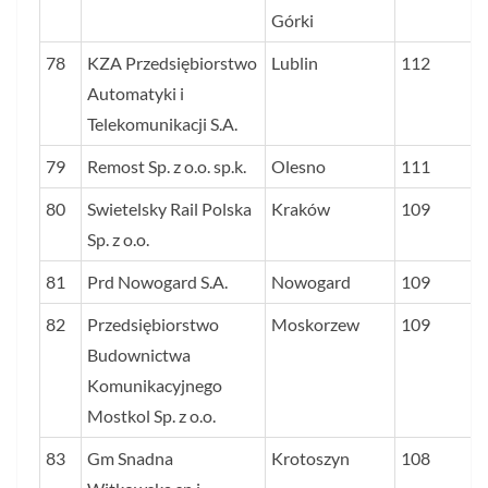
Górki
78
KZA Przedsiębiorstwo
Lublin
112
Automatyki i
Telekomunikacji S.A.
79
Remost Sp. z o.o. sp.k.
Olesno
111
80
Swietelsky Rail Polska
Kraków
109
Sp. z o.o.
81
Prd Nowogard S.A.
Nowogard
109
82
Przedsiębiorstwo
Moskorzew
109
Budownictwa
Komunikacyjnego
Mostkol Sp. z o.o.
83
Gm Snadna
Krotoszyn
108