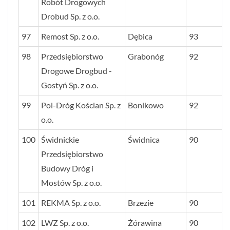
Robót Drogowych
Drobud Sp. z o.o.
97
Remost Sp. z o.o.
Dębica
93
98
Przedsiębiorstwo
Grabonóg
92
Drogowe Drogbud -
Gostyń Sp. z o.o.
99
Pol-Dróg Kościan Sp. z
Bonikowo
92
o.o.
100
Świdnickie
Świdnica
90
Przedsiębiorstwo
Budowy Dróg i
Mostów Sp. z o.o.
101
REKMA Sp. z o.o.
Brzezie
90
102
LWZ Sp. z o.o.
Żórawina
90