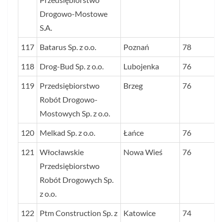
Drogowo-Mostowe
S.A.
117
Batarus Sp. z o.o.
Poznań
78
118
Drog-Bud Sp. z o.o.
Lubojenka
76
119
Przedsiębiorstwo
Brzeg
76
Robót Drogowo-
Mostowych Sp. z o.o.
120
Melkad Sp. z o.o.
Łańce
76
121
Włocławskie
Nowa Wieś
76
Przedsiębiorstwo
Robót Drogowych Sp.
z o.o.
122
Ptm Construction Sp. z
Katowice
74