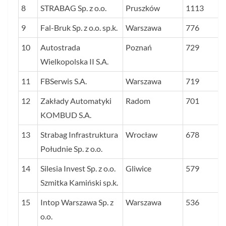
8
STRABAG Sp. z o.o.
Pruszków
1113
9
Fal-Bruk Sp. z o.o. sp.k.
Warszawa
776
10
Autostrada
Poznań
729
Wielkopolska II S.A.
11
FBSerwis S.A.
Warszawa
719
12
Zakłady Automatyki
Radom
701
KOMBUD S.A.
13
Strabag Infrastruktura
Wrocław
678
Południe Sp. z o.o.
14
Silesia Invest Sp. z o.o.
Gliwice
579
Szmitka Kamiński sp.k.
15
Intop Warszawa Sp. z
Warszawa
536
o.o.