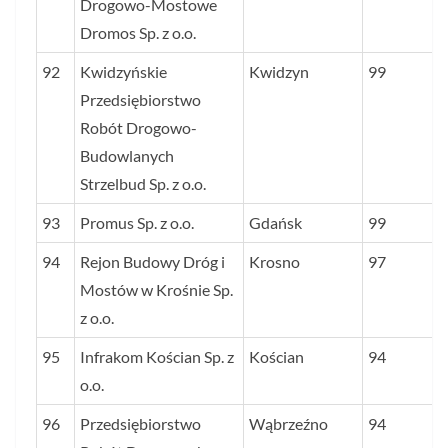
Drogowo-Mostowe
Dromos Sp. z o.o.
92
Kwidzyńskie
Kwidzyn
99
Przedsiębiorstwo
Robót Drogowo-
Budowlanych
Strzelbud Sp. z o.o.
93
Promus Sp. z o.o.
Gdańsk
99
94
Rejon Budowy Dróg i
Krosno
97
Mostów w Krośnie Sp.
z o.o.
95
Infrakom Kościan Sp. z
Kościan
94
o.o.
96
Przedsiębiorstwo
Wąbrzeźno
94