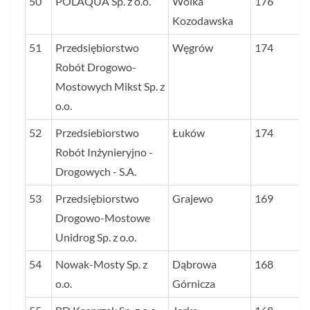
50
POLAQUA Sp. z o.o.
Wólka
176
Kozodawska
51
Przedsiębiorstwo
Węgrów
174
Robót Drogowo-
Mostowych Mikst Sp. z
o.o.
52
Przedsiebiorstwo
Łuków
174
Robót Inżynieryjno -
Drogowych - S.A.
53
Przedsiębiorstwo
Grajewo
169
Drogowo-Mostowe
Unidrog Sp. z o.o.
54
Nowak-Mosty Sp. z
Dąbrowa
168
o.o.
Górnicza