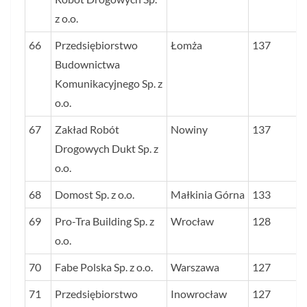
z o.o.
66
Przedsiębiorstwo
Łomża
137
Budownictwa
Komunikacyjnego Sp. z
o.o.
67
Zakład Robót
Nowiny
137
Drogowych Dukt Sp. z
o.o.
68
Domost Sp. z o.o.
Małkinia Górna
133
69
Pro-Tra Building Sp. z
Wrocław
128
o.o.
70
Fabe Polska Sp. z o.o.
Warszawa
127
71
Przedsiębiorstwo
Inowrocław
127