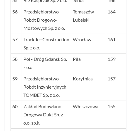
55
BD Kasprzak Sp. z o.o.
Jerka
168
56
Przedsiębiorstwo
Tomaszów
164
Robót Drogowo-
Lubelski
Mostowych Sp. z o.o.
57
Track Tec Construction
Wrocław
161
Sp. z o.o.
58
Pol - Dróg Gdańsk Sp.
Piła
159
z o.o.
59
Przedsiębiorstwo
Korytnica
157
Robót Inżynieryjnych
TOMBET Sp. z o.o.
60
Zakład Budowlano-
Włoszczowa
155
Drogowy Dukt Sp. z
o.o. sp.k.