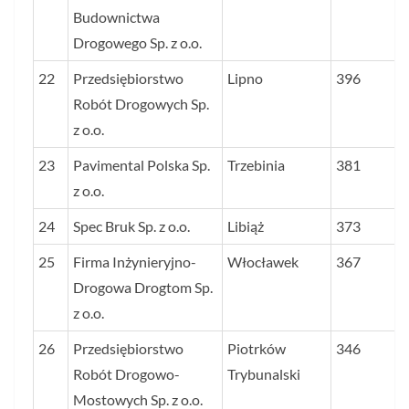
Budownictwa
Drogowego Sp. z o.o.
22
Przedsiębiorstwo
Lipno
396
Robót Drogowych Sp.
z o.o.
23
Pavimental Polska Sp.
Trzebinia
381
z o.o.
24
Spec Bruk Sp. z o.o.
Libiąż
373
25
Firma Inżynieryjno-
Włocławek
367
Drogowa Drogtom Sp.
z o.o.
26
Przedsiębiorstwo
Piotrków
346
Robót Drogowo-
Trybunalski
Mostowych Sp. z o.o.