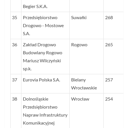
Begier S.K.A.
35
Przedsiębiorstwo
Suwałki
268
Drogowo - Mostowe
S.A.
36
Zakład Drogowo
Rogowo
265
Budowlany Rogowo
Mariusz Wilczyński
sp.k.
37
Eurovia Polska S.A.
Bielany
257
Wrocławskie
38
Dolnośląskie
Wrocław
254
Przedsiębiorstwo
Napraw Infrastruktury
Komunikacyjnej