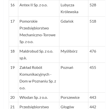
16
Antex II Sp. z o.o.
Lubycza
528
Królewska
17
Pomorskie
Gdańsk
518
Przedsiębiorstwo
Mechaniczno-Torowe
Sp. z o.o.
18
Maldrobud Sp. z o.o.
Myślibórz
476
sp.k.
19
Zakład Robót
Poznań
455
Komunikacyjnych -
Dom w Poznaniu Sp. z
o.o.
20
Włodan Sp. z o.o.
Porszewice
443
21
Przedsiębiorstwo
Głogów
442