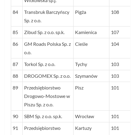
Witkowska sp.j.
84
Transbruk Barczyńscy
Pigża
108
Sp. z o.o.
85
Zibud Sp. z o.o. sp.k.
Kamienica
107
86
GM Roads Polska Sp. z
Cieśle
104
o.o.
87
Torkol Sp. z o.o.
Tychy
103
88
DROGOMEX Sp. z o.o.
Szymanów
103
89
Przedsiębiorstwo
Pisz
101
Drogowo-Mostowe w
Piszu Sp. z o.o.
90
SBM Sp. z o.o. sp.k.
Wrocław
101
91
Przedsiębiorstwo
Kartuzy
101