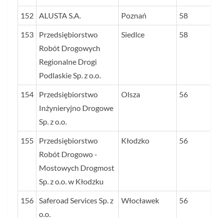
152
ALUSTA S.A.
Poznań
58
153
Przedsiębiorstwo
Siedlce
58
Robót Drogowych
Regionalne Drogi
Podlaskie Sp. z o.o.
154
Przedsiębiorstwo
Olsza
56
Inżynieryjno Drogowe
Sp. z o.o.
155
Przedsiębiorstwo
Kłodzko
56
Robót Drogowo -
Mostowych Drogmost
Sp. z o.o. w Kłodzku
156
Saferoad Services Sp. z
Włocławek
56
o.o.