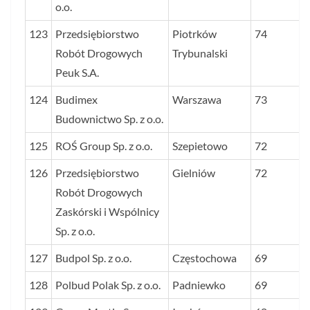
o.o.
123
Przedsiębiorstwo
Piotrków
74
Robót Drogowych
Trybunalski
Peuk S.A.
124
Budimex
Warszawa
73
Budownictwo Sp. z o.o.
125
ROŚ Group Sp. z o.o.
Szepietowo
72
126
Przedsiębiorstwo
Gielniów
72
Robót Drogowych
Zaskórski i Wspólnicy
Sp. z o.o.
127
Budpol Sp. z o.o.
Częstochowa
69
128
Polbud Polak Sp. z o.o.
Padniewko
69