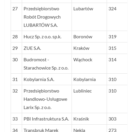
27
Przedsiębiorstwo
Lubartów
324
Robót Drogowych
LUBARTÓW S.A.
28
Hucz Sp. z o.o. sp.k.
Boronów
319
29
ZUE S.A.
Kraków
315
30
Budromost -
Wąchock
314
Starachowice Sp. z o.o.
31
Kobylarnia S.A.
Kobylarnia
310
32
Przedsiębiorstwo
Lubliniec
310
Handlowo-Usługowe
Larix Sp. z o.o.
33
PBI Infrastruktura S.A.
Kraśnik
303
34
Transbruk Marek
Nekla
273