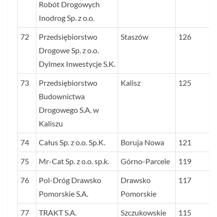
Robót Drogowych
Inodrog Sp. z o.o.
72
Przedsiębiorstwo
Staszów
126
Drogowe Sp. z o.o.
Dylmex Inwestycje S.K.
73
Przedsiębiorstwo
Kalisz
125
Budownictwa
Drogowego S.A. w
Kaliszu
74
Całus Sp. z o.o. Sp.K.
Boruja Nowa
121
75
Mr-Cat Sp. z o.o. sp.k.
Górno-Parcele
119
76
Pol-Dróg Drawsko
Drawsko
117
Pomorskie S.A.
Pomorskie
77
TRAKT S.A.
Szczukowskie
115