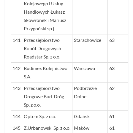
Kolejowego i Usług
Handlowych Łukasz
Skowronek i Mariusz
Przygoński sp.j.
141
Przedsiębiorstwo
Starachowice
63
Robót Drogowych
Roadstar Sp. z o.o.
142
Budimex Kolejnictwo
Warszawa
63
S.A.
143
Przedsiębiorstwo
Podbrzezie
62
Drogowe Bud-Dróg
Dolne
Sp. z o.o.
144
Optem Sp. z o.o.
Gdańsk
61
145
Z.Urbanowski Sp. z o.o.
Maków
61