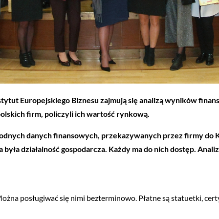
stytut Europejskiego Biznesu zajmują się analizą wyników fina
olskich firm, policzyli ich wartość rynkową.
arygodnych danych finansowych, przekazywanych przez firmy do
za była działalność gospodarcza. Każdy ma do nich dostęp. Anali
żna posługiwać się nimi bezterminowo. Płatne są statuetki, cert