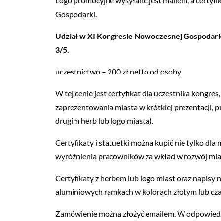
Logo promocyjne wysyłane jest mailem, a certyfi
Gospodarki.
Udział w XI Kongresie Nowoczesnej Gospodarki
3/5.
uczestnictwo – 200 zł netto od osoby
W tej cenie jest certyfikat dla uczestnika kongre
zaprezentowania miasta w krótkiej prezentacji, 
drugim herb lub logo miasta).
Certyfikaty i statuetki można kupić nie tylko d
wyróżnienia pracowników za wkład w rozwój mia
Certyfikaty z herbem lub logo miast oraz napisy
aluminiowych ramkach w kolorach złotym lub cz
Zamówienie można złożyć emailem. W odpowiedz