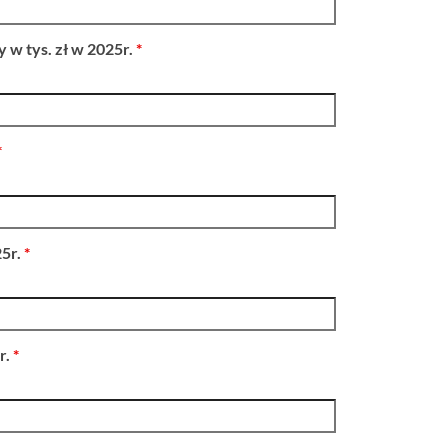
 w tys. zł w 2025r.
*
*
25r.
*
r.
*