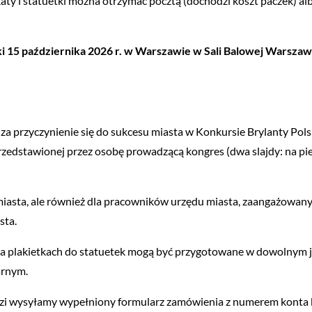
katy i statuetki można otrzymać pocztą (dochodzi koszt paczek) 
 15 października 2026 r. w Warszawie w Sali Balowej Warsza
s, za przyczynienie się do sukcesu miasta w Konkursie Brylanty Po
przedstawionej przez osobę prowadzącą kongres (dwa slajdy: na pi
la miasta, ale również dla pracowników urzędu miasta, zaangażowa
sta.
 na plakietkach do statuetek mogą być przygotowane w dowolnym 
arnym.
i wysyłamy wypełniony formularz zamówienia z numerem konta 