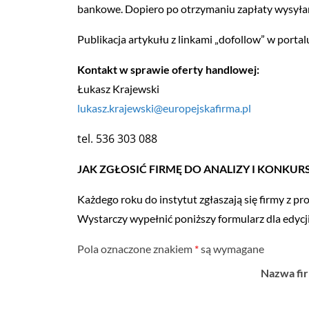
bankowe. Dopiero po otrzymaniu zapłaty wysyła
Publikacja artykułu z linkami „dofollow” w portal
Kontakt w sprawie oferty handlowej:
Łukasz Krajewski
lukasz.krajewski@europejskafirma.pl
tel. 536 303 088
JAK ZGŁOSIĆ FIRMĘ DO ANALIZY I KONKU
Każdego roku do instytut zgłaszają się firmy z pr
Wystarczy wypełnić poniższy formularz dla edycj
Pola oznaczone znakiem
*
są wymagane
Nazwa fi