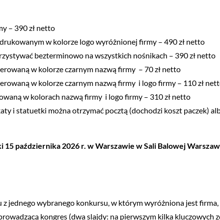
my – 390 zł netto
wydrukowanym w kolorze logo wyróżnionej firmy – 490 zł netto
rzystywać bezterminowo na wszystkich nośnikach – 390 zł netto
werowaną w kolorze czarnym nazwą firmy – 70 zł netto
werowaną w kolorze czarnym nazwą firmy i logo firmy – 110 zł net
owaną w kolorach nazwą firmy i logo firmy – 310 zł netto
katy i statuetki można otrzymać pocztą (dochodzi koszt paczek) 
 15 października 2026 r. w Warszawie w Sali Balowej Warsza
esu z jednego wybranego konkursu, w którym wyróżniona jest firma
 prowadzącą kongres (dwa slajdy: na pierwszym kilka kluczowych zd