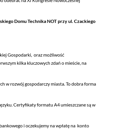
albo odebrać na XI Kongresie Nowoczesnej
wskiego Domu Technika NOT przy ul. Czackiego
lskiej Gospodarki, oraz możliwość
erwszym kilka kluczowych zdań o mieście, na
nych w rozwój gospodarczy miasta. To dobra forma
języku. Certyfikaty formatu A4 umieszczane są w
bankowego i oczekujemy na wpłatę na konto