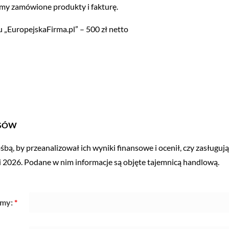
my zamówione produkty i fakturę.
u „EuropejskaFirma.pl” – 500 zł netto
RSÓW
ośbą, by przeanalizował ich wyniki finansowe i ocenił, czy zasługu
i 2026. Podane w nim informacje są objęte tajemnicą handlową.
rmy:
*