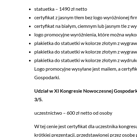
statuetka – 1490 zł netto
certyfikat z jasnym tłem bez logo wyróżnionej fir
certyfikat na białym, ciemnym lub jasnym tle z 
logo promocyjne wyróżnienia, które można wyko
plakietka do statuetki w kolorze złotym z wygra
plakietka do statuetki w kolorze złotym z wygra
plakietka do statuetki w kolorze złotym z wydruk
Logo promocyjne wysyłane jest mailem, a certyfi
Gospodarki.
Udział w XI Kongresie Nowoczesnej Gospodarki
3/5.
uczestnictwo – 600 zł netto od osoby
W tej cenie jest certyfikat dla uczestnika kongr
krótkiej prezentacji, przedstawionej przez osobę