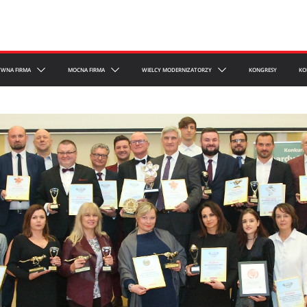
YWNA FIRMA
MOCNA FIRMA
WIELCY MODERNIZATORZY
KONGRESY
KO