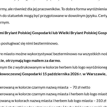
 firmy, ale również dla jej pracowników. To dobra forma wyróżnien
kach do statuetek mogą być przygotowane w dowolnym języku. Cert
arnym.
mi Brylant Polskiej Gospodarki lub Wielki Brylant Polskiej Gos
a posługiwać się nimi bezterminowo.
tóre miasto możne wykorzystywać bezterminowo na wszystkich noś
ęcie, otrzymają logo mailem za darmo.
asnym tle z wydrukowanym w kolorze herbem lub logo wyróżnionego
owoczesnej Gospodarki 15 października 2026 r. w Warszawie, c
werowaną w kolorze czarnym nazwą miasta – 70 zł netto
werowaną w kolorze czarnym nazwą miasta i herbem lub logo miast
kowaną w kolorach nazwą miasta i herbem lub logo miasta – 310 zł