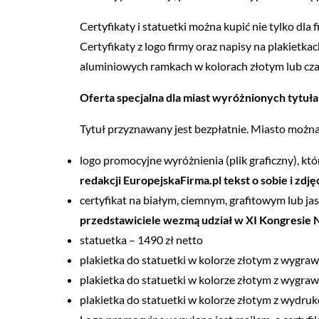
Certyfikaty i statuetki można kupić nie tylko dla
Certyfikaty z logo firmy oraz napisy na plakiet
aluminiowych ramkach w kolorach złotym lub cz
Oferta specjalna dla miast wyróżnionych tytuła
Tytuł przyznawany jest bezpłatnie. Miasto możn
logo promocyjne wyróżnienia (plik graficzny), k
redakcji EuropejskaFirma.pl tekst o sobie i zdj
certyfikat na białym, ciemnym, grafitowym lub j
przedstawiciele wezmą udział w XI Kongresie N
statuetka – 1490 zł netto
plakietka do statuetki w kolorze złotym z wygra
plakietka do statuetki w kolorze złotym z wygra
plakietka do statuetki w kolorze złotym z wydru