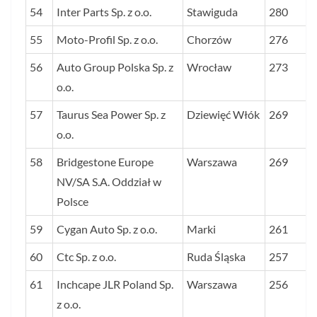
54
Inter Parts Sp. z o.o.
Stawiguda
280
55
Moto-Profil Sp. z o.o.
Chorzów
276
56
Auto Group Polska Sp. z
Wrocław
273
o.o.
57
Taurus Sea Power Sp. z
Dziewięć Włók
269
o.o.
58
Bridgestone Europe
Warszawa
269
NV/SA S.A. Oddział w
Polsce
59
Cygan Auto Sp. z o.o.
Marki
261
60
Ctc Sp. z o.o.
Ruda Śląska
257
61
Inchcape JLR Poland Sp.
Warszawa
256
z o.o.