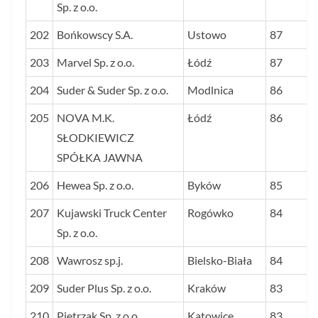
Sp. z o.o.
202
Bońkowscy S.A.
Ustowo
87
203
Marvel Sp. z o.o.
Łódź
87
204
Suder & Suder Sp. z o.o.
Modlnica
86
205
NOVA M.K.
Łódź
86
SŁODKIEWICZ
SPÓŁKA JAWNA
206
Hewea Sp. z o.o.
Byków
85
207
Kujawski Truck Center
Rogówko
84
Sp. z o.o.
208
Wawrosz sp.j.
Bielsko-Biała
84
209
Suder Plus Sp. z o.o.
Kraków
83
210
Pietrzak Sp. z o.o.
Katowice
83