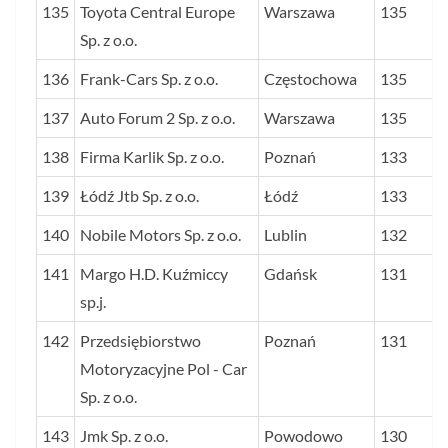
135
Toyota Central Europe
Warszawa
135
Sp. z o.o.
136
Frank-Cars Sp. z o.o.
Częstochowa
135
137
Auto Forum 2 Sp. z o.o.
Warszawa
135
138
Firma Karlik Sp. z o.o.
Poznań
133
139
Łódź Jtb Sp. z o.o.
Łódź
133
140
Nobile Motors Sp. z o.o.
Lublin
132
141
Margo H.D. Kuźmiccy
Gdańsk
131
sp.j.
142
Przedsiębiorstwo
Poznań
131
Motoryzacyjne Pol - Car
Sp. z o.o.
143
Jmk Sp. z o.o.
Powodowo
130