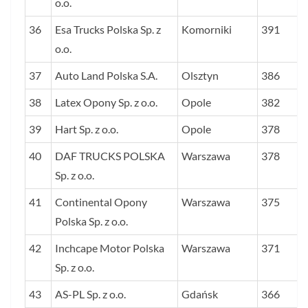
o.o.
36
Esa Trucks Polska Sp. z
Komorniki
391
o.o.
37
Auto Land Polska S.A.
Olsztyn
386
38
Latex Opony Sp. z o.o.
Opole
382
39
Hart Sp. z o.o.
Opole
378
40
DAF TRUCKS POLSKA
Warszawa
378
Sp. z o.o.
41
Continental Opony
Warszawa
375
Polska Sp. z o.o.
42
Inchcape Motor Polska
Warszawa
371
Sp. z o.o.
43
AS-PL Sp. z o.o.
Gdańsk
366