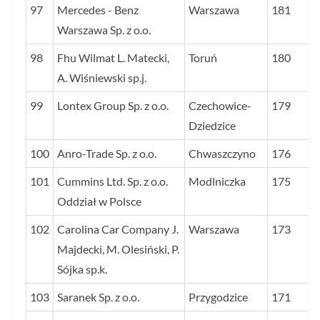
97
Mercedes - Benz
Warszawa
181
Warszawa Sp. z o.o.
98
Fhu Wilmat L. Matecki,
Toruń
180
A. Wiśniewski sp.j.
99
Lontex Group Sp. z o.o.
Czechowice-
179
Dziedzice
100
Anro-Trade Sp. z o.o.
Chwaszczyno
176
101
Cummins Ltd. Sp. z o.o.
Modlniczka
175
Oddział w Polsce
102
Carolina Car Company J.
Warszawa
173
Majdecki, M. Olesiński, P.
Sójka sp.k.
103
Saranek Sp. z o.o.
Przygodzice
171