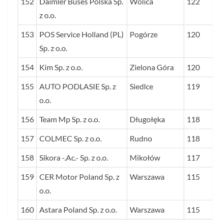
152
Daimler Buses Polska Sp.
Wolica
122
z o.o.
153
POS Service Holland (PL)
Pogórze
120
Sp. z o.o.
154
Kim Sp. z o.o.
Zielona Góra
120
155
AUTO PODLASIE Sp. z
Siedlce
119
o.o.
156
Team Mp Sp. z o.o.
Długołęka
118
157
COLMEC Sp. z o.o.
Rudno
118
158
Sikora -.Ac.- Sp. z o.o.
Mikołów
117
159
CER Motor Poland Sp. z
Warszawa
115
o.o.
160
Astara Poland Sp. z o.o.
Warszawa
115