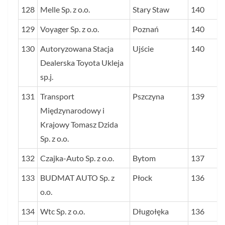
128
Melle Sp. z o.o.
Stary Staw
140
129
Voyager Sp. z o.o.
Poznań
140
130
Autoryzowana Stacja
Ujście
140
Dealerska Toyota Ukleja
sp.j.
131
Transport
Pszczyna
139
Międzynarodowy i
Krajowy Tomasz Dzida
Sp. z o.o.
132
Czajka-Auto Sp. z o.o.
Bytom
137
133
BUDMAT AUTO Sp. z
Płock
136
o.o.
134
Wtc Sp. z o.o.
Długołęka
136