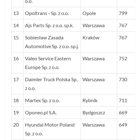
o.o.
13
Opoltrans - Sp. z o.o.
Opole
799
14
Ajs Parts Sp. z o.o. sp.k.
Warszawa
767
15
Sobiesław Zasada
Kraków
767
Automotive Sp. z o.o. sp.j.
16
Valeo Service Eastern
Warszawa
752
Europe Sp. z o.o.
17
Daimler Truck Polska Sp.
Warszawa
730
z o.o.
18
Martex Sp. z o.o.
Rybnik
711
19
Oponeo.pl S.A.
Bydgoszcz
669
20
Hyundai Motor Poland
Warszawa
649
Sp. z o.o.