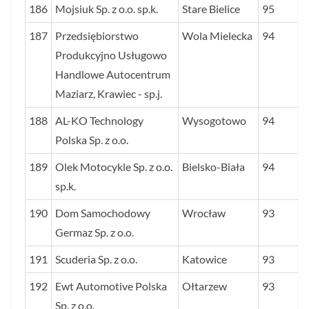
186
Mojsiuk Sp. z o.o. sp.k.
Stare Bielice
95
187
Przedsiębiorstwo
Wola Mielecka
94
Produkcyjno Usługowo
Handlowe Autocentrum
Maziarz, Krawiec - sp.j.
188
AL-KO Technology
Wysogotowo
94
Polska Sp. z o.o.
189
Olek Motocykle Sp. z o.o.
Bielsko-Biała
94
sp.k.
190
Dom Samochodowy
Wrocław
93
Germaz Sp. z o.o.
191
Scuderia Sp. z o.o.
Katowice
93
192
Ewt Automotive Polska
Ołtarzew
93
Sp. z o.o.