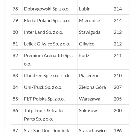
78
Dobrygowski Sp. z o.o.
Lubin
214
79
Elerte Poland Sp. z o.o.
Mieronice
214
80
Inter Land Sp. z o.o.
Stawiguda
212
81
Lellek Gliwice Sp. z o.o.
Gliwice
212
82
Premium Arena Jtb Sp. z
Łódź
211
o.o.
83
Chodzeń Sp. z o.o. sp.k.
Piaseczno
210
84
Uni-Truck Sp. z o.o.
Zielona Góra
207
85
FŁT Polska Sp. z o.o.
Warszawa
205
86
Tntp Truck & Trailer
Sokołów
200
Parts Sp. z o.o.
87
Star San Duo Dominik
Starachowice
196