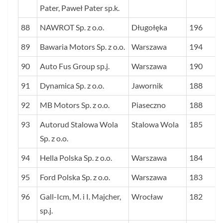
Pater, Paweł Pater sp.k.
88
NAWROT Sp. z o.o.
Długołęka
196
89
Bawaria Motors Sp. z o.o.
Warszawa
194
90
Auto Fus Group sp.j.
Warszawa
190
91
Dynamica Sp. z o.o.
Jawornik
188
92
MB Motors Sp. z o.o.
Piaseczno
188
93
Autorud Stalowa Wola
Stalowa Wola
185
Sp. z o.o.
94
Hella Polska Sp. z o.o.
Warszawa
184
95
Ford Polska Sp. z o.o.
Warszawa
183
96
Gall-Icm, M. i I. Majcher,
Wrocław
182
sp.j.