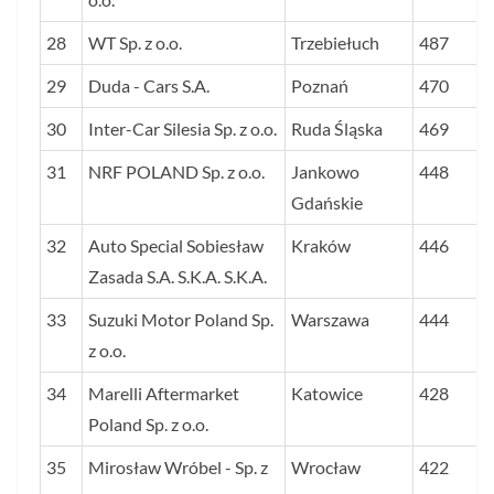
28
WT Sp. z o.o.
Trzebiełuch
487
29
Duda - Cars S.A.
Poznań
470
30
Inter-Car Silesia Sp. z o.o.
Ruda Śląska
469
31
NRF POLAND Sp. z o.o.
Jankowo
448
Gdańskie
32
Auto Special Sobiesław
Kraków
446
Zasada S.A. S.K.A. S.K.A.
33
Suzuki Motor Poland Sp.
Warszawa
444
z o.o.
34
Marelli Aftermarket
Katowice
428
Poland Sp. z o.o.
35
Mirosław Wróbel - Sp. z
Wrocław
422