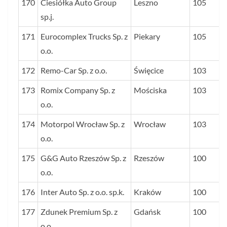
170
Ciesiółka Auto Group
Leszno
105
sp.j.
171
Eurocomplex Trucks Sp. z
Piekary
105
o.o.
172
Remo-Car Sp. z o.o.
Święcice
103
173
Romix Company Sp. z
Mościska
103
o.o.
174
Motorpol Wrocław Sp. z
Wrocław
103
o.o.
175
G&G Auto Rzeszów Sp. z
Rzeszów
100
o.o.
176
Inter Auto Sp. z o.o. sp.k.
Kraków
100
177
Zdunek Premium Sp. z
Gdańsk
100
o.o.