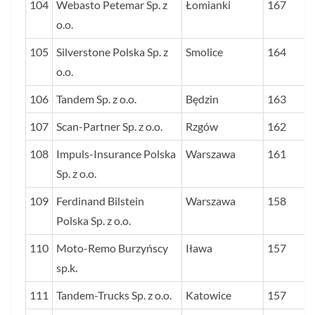
104
Webasto Petemar Sp. z
Łomianki
167
o.o.
105
Silverstone Polska Sp. z
Smolice
164
o.o.
106
Tandem Sp. z o.o.
Będzin
163
107
Scan-Partner Sp. z o.o.
Rzgów
162
108
Impuls-Insurance Polska
Warszawa
161
Sp. z o.o.
109
Ferdinand Bilstein
Warszawa
158
Polska Sp. z o.o.
110
Moto-Remo Burzyńscy
Iława
157
sp.k.
111
Tandem-Trucks Sp. z o.o.
Katowice
157