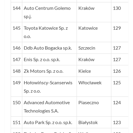
144
Auto Centrum Golemo
Kraków
130
sp.j.
145
Toyota Katowice Sp. z
Katowice
129
o.o.
146
Ddb Auto Bogacka sp.k.
Szczecin
127
147
Enis Sp. z o.o. sp.k.
Kraków
127
148
Zk Motors Sp. z o.o.
Kielce
126
149
Hołowińscy-Scanserwis
Włocławek
125
Sp. z o.o.
150
Advanced Automotive
Piaseczno
124
Technologies S.A.
151
Auto Park Sp. z o.o. sp.k.
Białystok
123