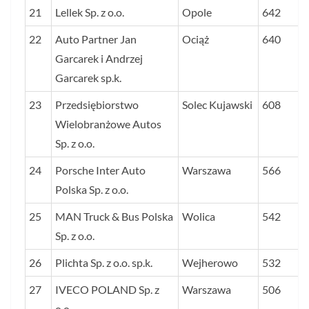
21
Lellek Sp. z o.o.
Opole
642
22
Auto Partner Jan
Ociąż
640
Garcarek i Andrzej
Garcarek sp.k.
23
Przedsiębiorstwo
Solec Kujawski
608
Wielobranżowe Autos
Sp. z o.o.
24
Porsche Inter Auto
Warszawa
566
Polska Sp. z o.o.
25
MAN Truck & Bus Polska
Wolica
542
Sp. z o.o.
26
Plichta Sp. z o.o. sp.k.
Wejherowo
532
27
IVECO POLAND Sp. z
Warszawa
506
o.o.