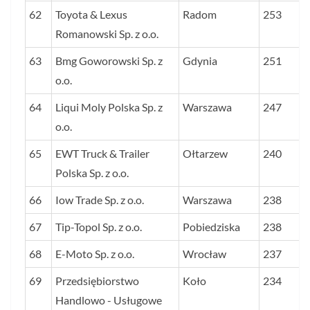
62
Toyota & Lexus
Radom
253
Romanowski Sp. z o.o.
63
Bmg Goworowski Sp. z
Gdynia
251
o.o.
64
Liqui Moly Polska Sp. z
Warszawa
247
o.o.
65
EWT Truck & Trailer
Ołtarzew
240
Polska Sp. z o.o.
66
Iow Trade Sp. z o.o.
Warszawa
238
67
Tip-Topol Sp. z o.o.
Pobiedziska
238
68
E-Moto Sp. z o.o.
Wrocław
237
69
Przedsiębiorstwo
Koło
234
Handlowo - Usługowe