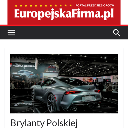
Przejdź
do
treści
Brylanty Polskiej