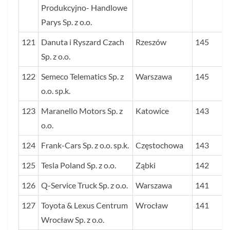
Produkcyjno- Handlowe
Parys Sp. z o.o.
121
Danuta i Ryszard Czach
Rzeszów
145
Sp. z o.o.
122
Semeco Telematics Sp. z
Warszawa
145
o.o. sp.k.
123
Maranello Motors Sp. z
Katowice
143
o.o.
124
Frank-Cars Sp. z o.o. sp.k.
Częstochowa
143
125
Tesla Poland Sp. z o.o.
Ząbki
142
126
Q-Service Truck Sp. z o.o.
Warszawa
141
127
Toyota & Lexus Centrum
Wrocław
141
Wrocław Sp. z o.o.