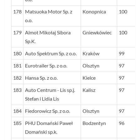
178
Matsuoka Motor Sp. z
Konopnica
100
o.o.
179
Almot Mikołaj Sibora
Gniewkówiec
100
Sp.K.
180
Auto Spektrum Sp. z o.o.
Kraków
99
181
Eurotrailer Sp. z o.o.
Olsztyn
97
182
Hansa Sp. z o.o.
Kielce
97
183
Auto Centrum - Lis sp.j.
Kalisz
97
Stefan i Lidia Lis
184
Fiedorowicz Sp. z o.o.
Olsztyn
97
185
PHU Domański Paweł
Bodzentyn
96
Domański sp.k.