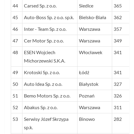
44
Carsed Sp. z o.o.
Siedlce
365
45
Auto-Boss Sp. z o.o. sp.k.
Bielsko-Biała
362
46
Inter - Team Sp. z o.o.
Warszawa
357
47
Cer Motor Sp. z o.o.
Warszawa
349
48
ESEN Wojciech
Włocławek
341
Michorzewski S.K.A.
49
Krotoski Sp. z o.o.
Łódź
341
50
Auto Idea Sp. z o.o.
Białystok
327
51
Bemo Motors Sp. z o.o.
Poznań
326
52
Abakus Sp. z o.o.
Warszawa
311
53
Serwisy Józef Skrzypa
Binowo
282
sp.k.