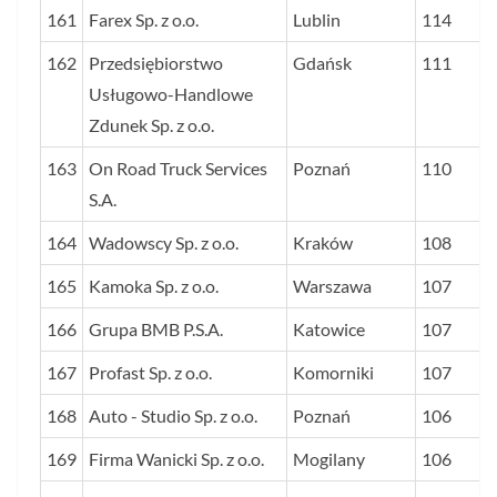
161
Farex Sp. z o.o.
Lublin
114
162
Przedsiębiorstwo
Gdańsk
111
Usługowo-Handlowe
Zdunek Sp. z o.o.
163
On Road Truck Services
Poznań
110
S.A.
164
Wadowscy Sp. z o.o.
Kraków
108
165
Kamoka Sp. z o.o.
Warszawa
107
166
Grupa BMB P.S.A.
Katowice
107
167
Profast Sp. z o.o.
Komorniki
107
168
Auto - Studio Sp. z o.o.
Poznań
106
169
Firma Wanicki Sp. z o.o.
Mogilany
106