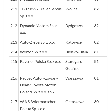
211
TB Truck & Trailer Serwis
Wolica
82
Sp. z o.o.
212
Dynamic Motors Sp. z
Bydgoszcz
82
o.o.
213
Auto-Zięba Sp. z o.o.
Katowice
82
214
Wektor Sp. z o.o.
Bielsko-Biała
81
215
Ravenol Polska Sp. z o.o.
Starogard
81
Gdański
216
Radość Autoryzowany
Warszawa
81
Dealer Toyota Motor
Poland Sp. z o.o. sp.k.
217
W.A.S. Wietmarscher-
Ostaszewo
80
Polska Sp. z o.o.