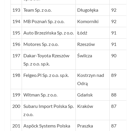
193
Team Sp. z o.o.
Długołęka
92
194
MB Poznań Sp. z o.o.
Komorniki
92
195
Auto Brzezińska Sp. z o.o.
Łódź
91
196
Motores Sp. z o.o.
Rzeszów
91
197
Dakar-Toyota Rzeszów
Świlcza
90
Sp. z o.o. sp.k.
198
Felgeo.Pl Sp. z o.o. sp.k.
Kostrzyn nad
89
Odrą
199
Witman Sp. z o.o.
Gdańsk
88
200
Subaru Import Polska Sp.
Kraków
87
z o.o.
201
Aspöck Systems Polska
Praszka
87