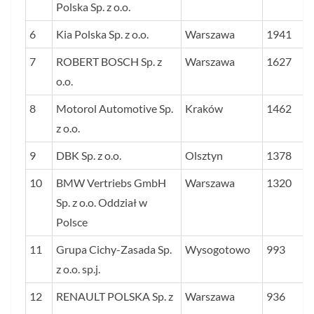
Polska Sp. z o.o.
6
Kia Polska Sp. z o.o.
Warszawa
1941
7
ROBERT BOSCH Sp. z
Warszawa
1627
o.o.
8
Motorol Automotive Sp.
Kraków
1462
z o.o.
9
DBK Sp. z o.o.
Olsztyn
1378
10
BMW Vertriebs GmbH
Warszawa
1320
Sp. z o.o. Oddział w
Polsce
11
Grupa Cichy-Zasada Sp.
Wysogotowo
993
z o.o. sp.j.
12
RENAULT POLSKA Sp. z
Warszawa
936