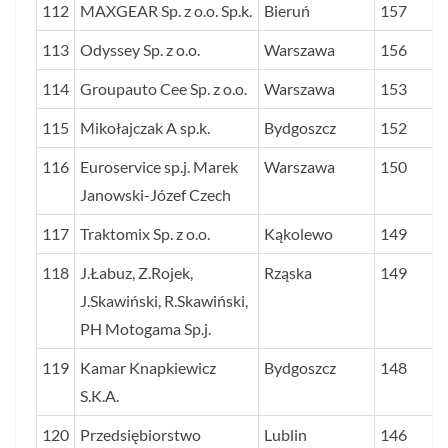
112
MAXGEAR Sp. z o.o. Sp.k.
Bieruń
157
113
Odyssey Sp. z o.o.
Warszawa
156
114
Groupauto Cee Sp. z o.o.
Warszawa
153
115
Mikołajczak A sp.k.
Bydgoszcz
152
116
Euroservice sp.j. Marek
Warszawa
150
Janowski-Józef Czech
117
Traktomix Sp. z o.o.
Kąkolewo
149
118
J.Łabuz, Z.Rojek,
Rząska
149
J.Skawiński, R.Skawiński,
PH Motogama Sp.j.
119
Kamar Knapkiewicz
Bydgoszcz
148
S.K.A.
120
Przedsiębiorstwo
Lublin
146