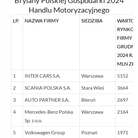
Brylany Polskiej Gospodarki 2024
Handlu Motoryzacyjnego
LP.
NAZWA FIRMY
SIEDZIBA
WARTOŚ
RYNKO
FIRMY W
GRUDNI
2024 R. 
MLN ZŁ)
1
INTER CARS S.A.
Warszawa
5152
2
SCANIA POLSKA S.A.
Stara Wieś
3664
3
AUTO PARTNER S.A.
Bieruń
2697
4
Mercedes-Benz Polska
Warszawa
2164
Sp. z o.o.
5
Volkswagen Group
Poznań
1971