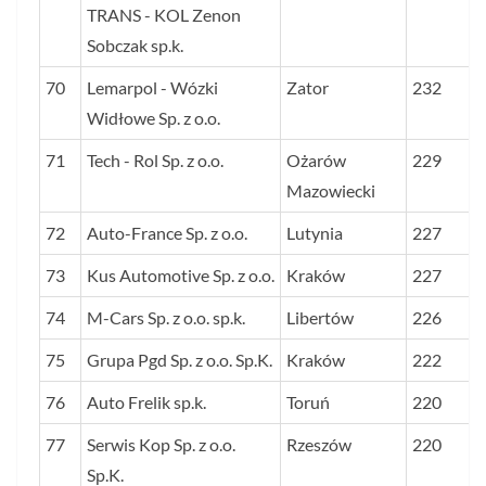
TRANS - KOL Zenon
Sobczak sp.k.
70
Lemarpol - Wózki
Zator
232
Widłowe Sp. z o.o.
71
Tech - Rol Sp. z o.o.
Ożarów
229
Mazowiecki
72
Auto-France Sp. z o.o.
Lutynia
227
73
Kus Automotive Sp. z o.o.
Kraków
227
74
M-Cars Sp. z o.o. sp.k.
Libertów
226
75
Grupa Pgd Sp. z o.o. Sp.K.
Kraków
222
76
Auto Frelik sp.k.
Toruń
220
77
Serwis Kop Sp. z o.o.
Rzeszów
220
Sp.K.