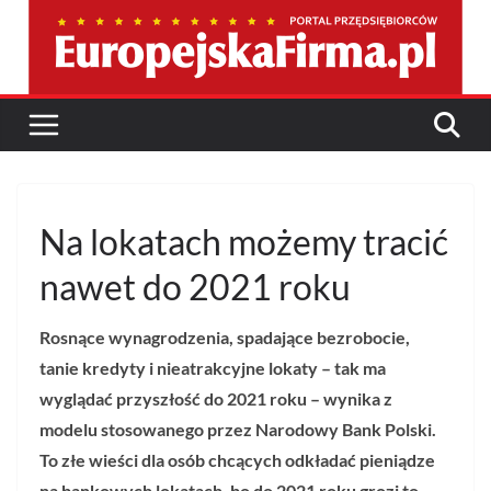
Przejdź
do
treści
Na lokatach możemy tracić
nawet do 2021 roku
Rosnące wynagrodzenia, spadające bezrobocie,
tanie kredyty i nieatrakcyjne lokaty – tak ma
wyglądać przyszłość do 2021 roku – wynika z
modelu stosowanego przez Narodowy Bank Polski.
To złe wieści dla osób chcących odkładać pieniądze
na bankowych lokatach, bo do 2021 roku grozi to