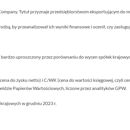
Company. Tytuł przyznaje przedsiębiorstwom eksportującym do m
rośbą, by przeanalizował ich wyniki finansowe i ocenił, czy zasług
b bardzo uproszczony przez porównaniu do wycen spółek krajowy
ena do zysku netto) i C/WK (cena do wartości księgowej, czyli ce
iełdzie Papierów Wartościowych, liczone przez analityków GPW.
 krajowych w grudniu 2023 r.