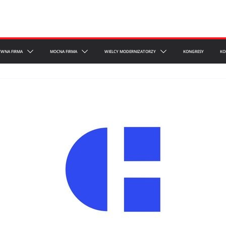
YWNA FIRMA
MOCNA FIRMA
WIELCY MODERNIZATORZY
KONGRESY
KO