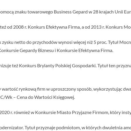
a pomocą znaku towarowego Business Gepard w 28 krajach Unii Eur
 też od 2008 r. Konkurs Efektywna Firma, a od 2013 r. Konkurs M
k zysku netto do przychodów wynosi więcej niż 5 proc. Tytuł Mocn
Konkursie Gepardy Biznesu i Konkursie Efektywna Firma.
izuje też Konkurs Brylanty Polskiej Gospodarki. Tytuł ten przyz
zy wartość rynkową firm w uproszczony sposób, wykorzystując dw
z C/Wk – Cena do Wartości Księgowej.
020 r. również w Konkursie Miasto Przyjazne Firmom, który instyt
dernizator. Tytuł przyznaje podmiotom, w których dwuletnia amort