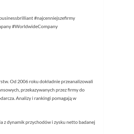
usinessbrilliant #najcenniejszefirmy
company #WorldwideCompany
orstw. Od 2006 roku dokładnie przeanalizowali
inansowych, przekazywanych przez firmy do
darcza. Analizy i rankingi pomagają w
nia z dynamik przychodów i zysku netto badanej