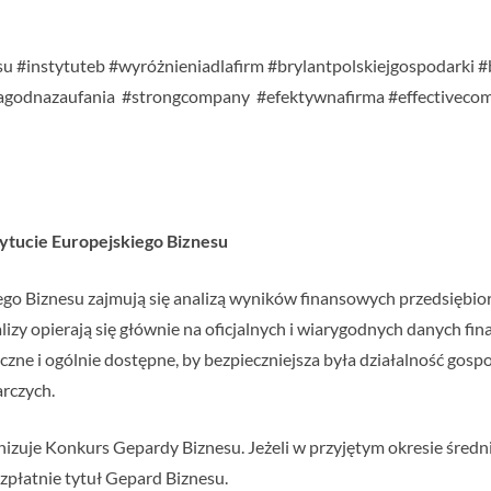
u #instytuteb #wyróżnieniadlafirm #brylantpolskiejgospodarki #b
agodnazaufania #strongcompany #efektywnafirma #effective
stytucie Europejskiego Biznesu
iego Biznesu zajmują się analizą wyników finansowych przedsiębi
alizy opierają się głównie na oficjalnych i wiarygodnych danych f
zne i ogólnie dostępne, by bezpieczniejsza była działalność gospo
rczych.
nizuje Konkurs Gepardy Biznesu. Jeżeli w przyjętym okresie śred
bezpłatnie tytuł Gepard Biznesu.