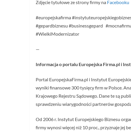
Zdjęcie tytułowe ze strony firmy na
Facebooku
#europejskafirma #instytuteuropejskiegobiznes
#gepardbiznesu #businessgepard #mocnafirm
#WielkiModernizator
—
Informacja o portalu Europejska Firma.pl i In
Portal EuropejskaFirma.pl i Instytut Europejsk
wyniki finansowe 300 tysięcy firm w Polsce. An
Krajowego Rejestru Sądowego. Dane te są public
sprawdzeniu wiarygodności partnerów gospoda
Od 2006 r. Instytut Europejskiego Biznesu orga
firmy wynosi więcej niż 10 proc., przyznaje jej 