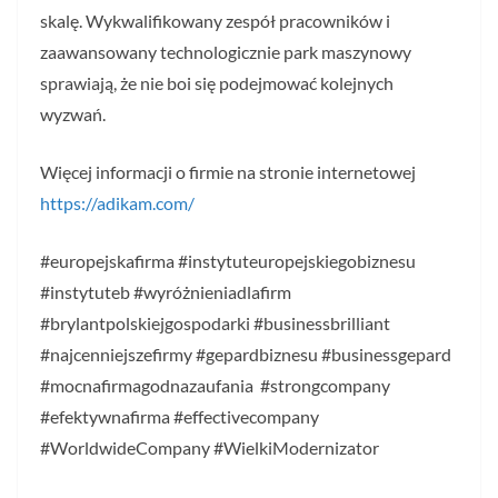
skalę. Wykwalifikowany zespół pracowników i
zaawansowany technologicznie park maszynowy
sprawiają, że nie boi się podejmować kolejnych
wyzwań.
Więcej informacji o firmie na stronie internetowej
https://adikam.com/
#europejskafirma #instytuteuropejskiegobiznesu
#instytuteb #wyróżnieniadlafirm
#brylantpolskiejgospodarki #businessbrilliant
#najcenniejszefirmy #gepardbiznesu #businessgepard
#mocnafirmagodnazaufania #strongcompany
#efektywnafirma #effectivecompany
#WorldwideCompany #WielkiModernizator