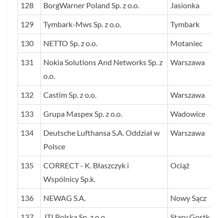
128
BorgWarner Poland Sp. z o.o.
Jasionka
129
Tymbark-Mws Sp. z o.o.
Tymbark
130
NETTO Sp. z o.o.
Motaniec
131
Nokia Solutions And Networks Sp. z
Warszawa
o.o.
132
Castim Sp. z o.o.
Warszawa
133
Grupa Maspex Sp. z o.o.
Wadowice
134
Deutsche Lufthansa S.A. Oddział w
Warszawa
Polsce
135
CORRECT - K. Błaszczyk i
Ociąż
Wspólnicy Sp.k.
136
NEWAG S.A.
Nowy Sącz
137
JTI Polska Sp. z o.o.
Stary Gostkó