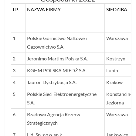
LP.
NAZWA FIRMY
SIEDZIBA
1
Polskie Górnictwo Naftowe i
Warszawa
Gazownictwo S.A.
2
Jeronimo Martins Polska S.A.
Kostrzyn
3
KGHM POLSKA MIEDŹ S.A.
Lubin
4
Tauron Dystrybucja S.A.
Kraków
5
Polskie Sieci Elektroenergetyczne
Konstancin-
S.A.
Jeziorna
6
Rządowa Agencja Rezerw
Warszawa
Strategicznych
7
Lidl Sp. z o.o. sp.k.
Jankowice