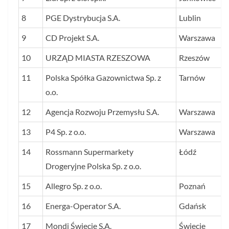
8
PGE Dystrybucja S.A.
Lublin
9
CD Projekt S.A.
Warszawa
10
URZĄD MIASTA RZESZOWA
Rzeszów
11
Polska Spółka Gazownictwa Sp. z
Tarnów
o.o.
12
Agencja Rozwoju Przemysłu S.A.
Warszawa
13
P4 Sp. z o.o.
Warszawa
14
Rossmann Supermarkety
Łódź
Drogeryjne Polska Sp. z o.o.
15
Allegro Sp. z o.o.
Poznań
16
Energa-Operator S.A.
Gdańsk
17
Mondi Świecie S.A.
Świecie