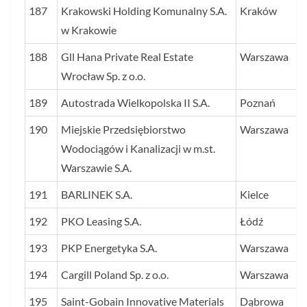
187
Krakowski Holding Komunalny S.A.
Kraków
w Krakowie
188
Gll Hana Private Real Estate
Warszawa
Wrocław Sp. z o.o.
189
Autostrada Wielkopolska II S.A.
Poznań
190
Miejskie Przedsiębiorstwo
Warszawa
Wodociągów i Kanalizacji w m.st.
Warszawie S.A.
191
BARLINEK S.A.
Kielce
192
PKO Leasing S.A.
Łódź
193
PKP Energetyka S.A.
Warszawa
194
Cargill Poland Sp. z o.o.
Warszawa
195
Saint-Gobain Innovative Materials
Dąbrowa