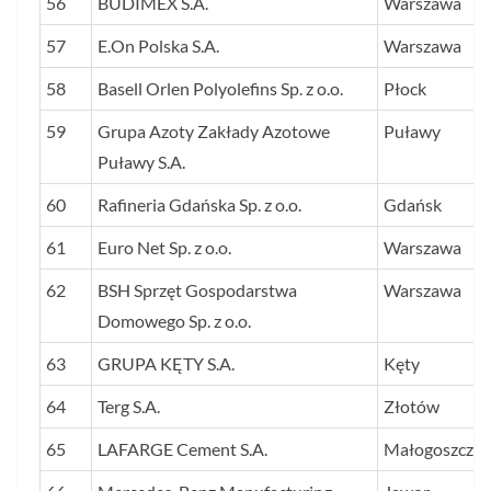
56
BUDIMEX S.A.
Warszawa
57
E.On Polska S.A.
Warszawa
58
Basell Orlen Polyolefins Sp. z o.o.
Płock
59
Grupa Azoty Zakłady Azotowe
Puławy
Puławy S.A.
60
Rafineria Gdańska Sp. z o.o.
Gdańsk
61
Euro Net Sp. z o.o.
Warszawa
62
BSH Sprzęt Gospodarstwa
Warszawa
Domowego Sp. z o.o.
63
GRUPA KĘTY S.A.
Kęty
64
Terg S.A.
Złotów
65
LAFARGE Cement S.A.
Małogoszcz