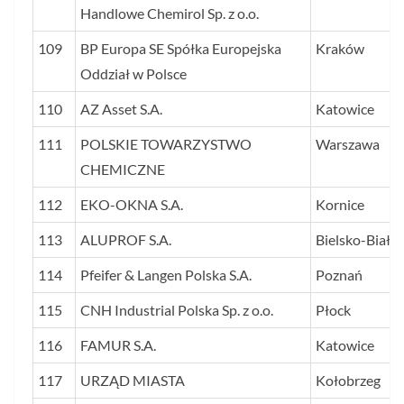
Handlowe Chemirol Sp. z o.o.
109
BP Europa SE Spółka Europejska
Kraków
Oddział w Polsce
110
AZ Asset S.A.
Katowice
111
POLSKIE TOWARZYSTWO
Warszawa
CHEMICZNE
112
EKO-OKNA S.A.
Kornice
113
ALUPROF S.A.
Bielsko-Biała
114
Pfeifer & Langen Polska S.A.
Poznań
115
CNH Industrial Polska Sp. z o.o.
Płock
116
FAMUR S.A.
Katowice
117
URZĄD MIASTA
Kołobrzeg