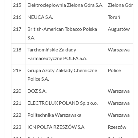
215
Elektrociepłownia Zielona Góra S.A.
Zielona Góra
216
NEUCA S.A.
Toruń
217
British-American Tobacco Polska
Augustów
S.A.
218
Tarchomińskie Zakłady
Warszawa
Farmaceutyczne POLFA S.A.
219
Grupa Azoty Zakłady Chemiczne
Police
Police S.A.
220
DOZ S.A.
Warszawa
221
ELECTROLUX POLAND Sp. z o.o.
Warszawa
222
Politechnika Warszawska
Warszawa
223
ICN POLFA RZESZÓW S.A.
Rzeszów