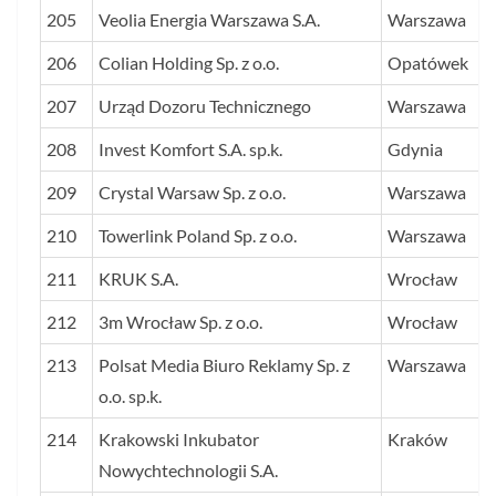
205
Veolia Energia Warszawa S.A.
Warszawa
206
Colian Holding Sp. z o.o.
Opatówek
207
Urząd Dozoru Technicznego
Warszawa
208
Invest Komfort S.A. sp.k.
Gdynia
209
Crystal Warsaw Sp. z o.o.
Warszawa
210
Towerlink Poland Sp. z o.o.
Warszawa
211
KRUK S.A.
Wrocław
212
3m Wrocław Sp. z o.o.
Wrocław
213
Polsat Media Biuro Reklamy Sp. z
Warszawa
o.o. sp.k.
214
Krakowski Inkubator
Kraków
Nowychtechnologii S.A.