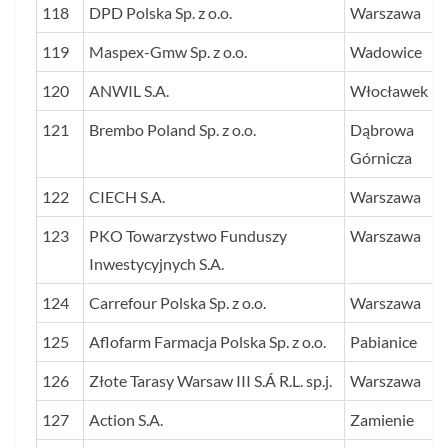
118
DPD Polska Sp. z o.o.
Warszawa
119
Maspex-Gmw Sp. z o.o.
Wadowice
120
ANWIL S.A.
Włocławek
121
Brembo Poland Sp. z o.o.
Dąbrowa
Górnicza
122
CIECH S.A.
Warszawa
123
PKO Towarzystwo Funduszy
Warszawa
Inwestycyjnych S.A.
124
Carrefour Polska Sp. z o.o.
Warszawa
125
Aflofarm Farmacja Polska Sp. z o.o.
Pabianice
126
Złote Tarasy Warsaw III S.Á R.L. sp.j.
Warszawa
127
Action S.A.
Zamienie