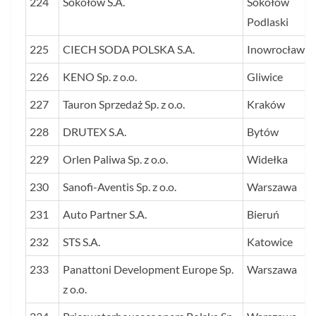
224
Sokołów S.A.
Sokołów
Podlaski
225
CIECH SODA POLSKA S.A.
Inowrocław
226
KENO Sp. z o.o.
Gliwice
227
Tauron Sprzedaż Sp. z o.o.
Kraków
228
DRUTEX S.A.
Bytów
229
Orlen Paliwa Sp. z o.o.
Widełka
230
Sanofi-Aventis Sp. z o.o.
Warszawa
231
Auto Partner S.A.
Bieruń
232
STS S.A.
Katowice
233
Panattoni Development Europe Sp.
Warszawa
z o.o.