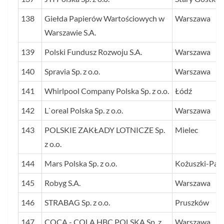
138
Giełda Papierów Wartościowych w
Warszawa
Warszawie S.A.
139
Polski Fundusz Rozwoju S.A.
Warszawa
140
Spravia Sp. z o.o.
Warszawa
141
Whirlpool Company Polska Sp. z o.o.
Łódź
142
L`oreal Polska Sp. z o.o.
Warszawa
143
POLSKIE ZAKŁADY LOTNICZE Sp.
Mielec
z o.o.
144
Mars Polska Sp. z o.o.
Kożuszki-Parc
145
Robyg S.A.
Warszawa
146
STRABAG Sp. z o.o.
Pruszków
147
COCA - COLA HBC POLSKA Sp. z
Warszawa