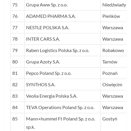
75
Grupa Aww Sp. z o.o.
Niedźwiady
76
ADAMED PHARMA S.A.
Pieńków
77
NESTLE POLSKA S.A.
Warszawa
78
INTER CARS S.A.
Warszawa
79
Raben Logistics Polska Sp. z o.o.
Robakowo
80
Grupa Azoty S.A.
Tarnów
81
Pepco Poland Sp. z o.o.
Poznań
82
SYNTHOS S.A.
Oświęcim
83
Veolia Energia Polska S.A.
Warszawa
84
TEVA Operations Poland Sp. z o.o.
Warszawa
85
Mann+hummel Ft Poland Sp. z o.o.
Gostyń
sp.k.