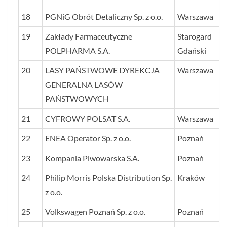
18
PGNiG Obrót Detaliczny Sp. z o.o.
Warszawa
19
Zakłady Farmaceutyczne
Starogard
POLPHARMA S.A.
Gdański
20
LASY PAŃSTWOWE DYREKCJA
Warszawa
GENERALNA LASÓW
PAŃSTWOWYCH
21
CYFROWY POLSAT S.A.
Warszawa
22
ENEA Operator Sp. z o.o.
Poznań
23
Kompania Piwowarska S.A.
Poznań
24
Philip Morris Polska Distribution Sp.
Kraków
z o.o.
25
Volkswagen Poznań Sp. z o.o.
Poznań