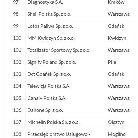
97
Diagnostyka S.A.
Kraków
98
Shell Polska Sp. z o.o.
Warszawa
99
Lotos Paliwa Sp. z o.o.
Gdańsk
100
MM Kwidzyn Sp. z o.o.
Kwidzyn
101
Totalizator Sportowy Sp. z o.o.
Warszawa
102
Signify Poland Sp. z o.o.
Piła
103
Dct Gdańsk Sp. z o.o.
Gdańsk
104
Telewizja Polska S.A.
Warszawa
105
Canal+ Polska S.A.
Warszawa
106
Danone Sp. z o.o.
Warszawa
107
Michelin Polska Sp. z o.o.
Olsztyn
108
Przedsiębiorstwo Usługowo -
Mogilno