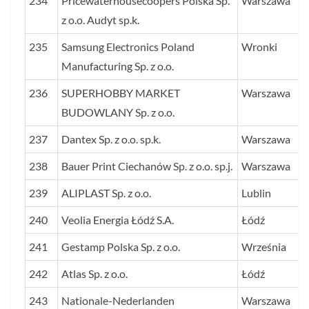
234
Pricewaterhousecoopers Polska Sp.
Warszawa
z o.o. Audyt sp.k.
235
Samsung Electronics Poland
Wronki
Manufacturing Sp. z o.o.
236
SUPERHOBBY MARKET
Warszawa
BUDOWLANY Sp. z o.o.
237
Dantex Sp. z o.o. sp.k.
Warszawa
238
Bauer Print Ciechanów Sp. z o.o. sp.j.
Warszawa
239
ALIPLAST Sp. z o.o.
Lublin
240
Veolia Energia Łódź S.A.
Łódź
241
Gestamp Polska Sp. z o.o.
Września
242
Atlas Sp. z o.o.
Łódź
243
Nationale-Nederlanden
Warszawa