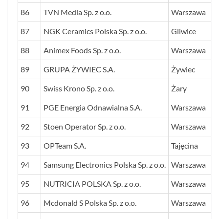
86
TVN Media Sp. z o.o.
Warszawa
87
NGK Ceramics Polska Sp. z o.o.
Gliwice
88
Animex Foods Sp. z o.o.
Warszawa
89
GRUPA ŻYWIEC S.A.
Żywiec
90
Swiss Krono Sp. z o.o.
Żary
91
PGE Energia Odnawialna S.A.
Warszawa
92
Stoen Operator Sp. z o.o.
Warszawa
93
OPTeam S.A.
Tajęcina
94
Samsung Electronics Polska Sp. z o.o.
Warszawa
95
NUTRICIA POLSKA Sp. z o.o.
Warszawa
96
Mcdonald S Polska Sp. z o.o.
Warszawa