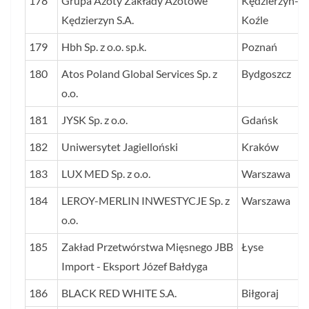
178
Grupa Azoty Zakłady Azotowe
Kędzierzyn-
Kędzierzyn S.A.
Koźle
179
Hbh Sp. z o.o. sp.k.
Poznań
180
Atos Poland Global Services Sp. z
Bydgoszcz
o.o.
181
JYSK Sp. z o.o.
Gdańsk
182
Uniwersytet Jagielloński
Kraków
183
LUX MED Sp. z o.o.
Warszawa
184
LEROY-MERLIN INWESTYCJE Sp. z
Warszawa
o.o.
185
Zakład Przetwórstwa Mięsnego JBB
Łyse
Import - Eksport Józef Bałdyga
186
BLACK RED WHITE S.A.
Biłgoraj