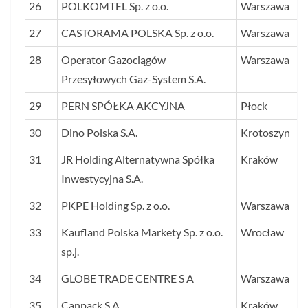
26
POLKOMTEL Sp. z o.o.
Warszawa
27
CASTORAMA POLSKA Sp. z o.o.
Warszawa
28
Operator Gazociągów
Warszawa
Przesyłowych Gaz-System S.A.
29
PERN SPÓŁKA AKCYJNA
Płock
30
Dino Polska S.A.
Krotoszyn
31
JR Holding Alternatywna Spółka
Kraków
Inwestycyjna S.A.
32
PKPE Holding Sp. z o.o.
Warszawa
33
Kaufland Polska Markety Sp. z o.o.
Wrocław
sp.j.
34
GLOBE TRADE CENTRE S A
Warszawa
35
Canpack S.A.
Kraków