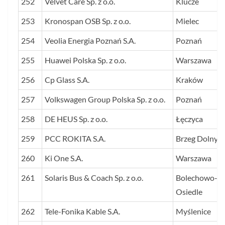
252
Velvet Care Sp. z o.o.
Klucze
253
Kronospan OSB Sp. z o.o.
Mielec
254
Veolia Energia Poznań S.A.
Poznań
255
Huawei Polska Sp. z o.o.
Warszawa
256
Cp Glass S.A.
Kraków
257
Volkswagen Group Polska Sp. z o.o.
Poznań
258
DE HEUS Sp. z o.o.
Łęczyca
259
PCC ROKITA S.A.
Brzeg Dolny
260
Ki One S.A.
Warszawa
261
Solaris Bus & Coach Sp. z o.o.
Bolechowo-
Osiedle
262
Tele-Fonika Kable S.A.
Myślenice