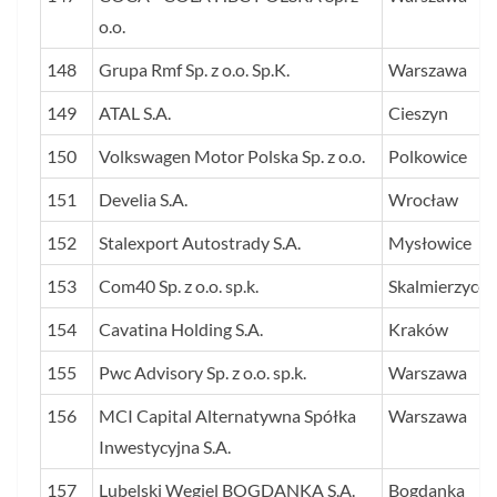
o.o.
148
Grupa Rmf Sp. z o.o. Sp.K.
Warszawa
149
ATAL S.A.
Cieszyn
150
Volkswagen Motor Polska Sp. z o.o.
Polkowice
151
Develia S.A.
Wrocław
152
Stalexport Autostrady S.A.
Mysłowice
153
Com40 Sp. z o.o. sp.k.
Skalmierzyce
154
Cavatina Holding S.A.
Kraków
155
Pwc Advisory Sp. z o.o. sp.k.
Warszawa
156
MCI Capital Alternatywna Spółka
Warszawa
Inwestycyjna S.A.
157
Lubelski Węgiel BOGDANKA S.A.
Bogdanka