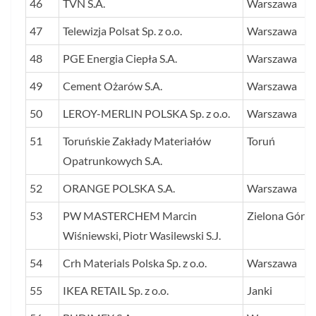
46
TVN S.A.
Warszawa
47
Telewizja Polsat Sp. z o.o.
Warszawa
48
PGE Energia Ciepła S.A.
Warszawa
49
Cement Ożarów S.A.
Warszawa
50
LEROY-MERLIN POLSKA Sp. z o.o.
Warszawa
51
Toruńskie Zakłady Materiałów
Toruń
Opatrunkowych S.A.
52
ORANGE POLSKA S.A.
Warszawa
53
PW MASTERCHEM Marcin
Zielona Góra
Wiśniewski, Piotr Wasilewski S.J.
54
Crh Materials Polska Sp. z o.o.
Warszawa
55
IKEA RETAIL Sp. z o.o.
Janki