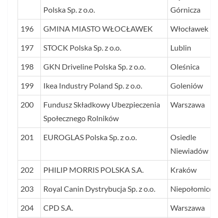
Polska Sp. z o.o.
Górnicza
196
GMINA MIASTO WŁOCŁAWEK
Włocławek
197
STOCK Polska Sp. z o.o.
Lublin
198
GKN Driveline Polska Sp. z o.o.
Oleśnica
199
Ikea Industry Poland Sp. z o.o.
Goleniów
200
Fundusz Składkowy Ubezpieczenia
Warszawa
Społecznego Rolników
201
EUROGLAS Polska Sp. z o.o.
Osiedle
Niewiadów
202
PHILIP MORRIS POLSKA S.A.
Kraków
203
Royal Canin Dystrybucja Sp. z o.o.
Niepołomice
204
CPD S.A.
Warszawa