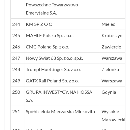
Powszechne Towarzystwo
Emerytalne S.A.
244
KM SP Z O O
Mielec
245
MAHLE Polska Sp. z o.o.
Krotoszyn
246
CMC Poland Sp. z o.o.
Zawiercie
247
Nowy Świat 68 Sp. z o.o. sp.k.
Warszawa
248
Trumpf Huettinger Sp. z o.o.
Zielonka
249
GATX Rail Poland Sp. z o.o.
Warszawa
250
GRUPA INWESTYCYJNA HOSSA
Gdynia
S.A.
251
Spółdzielnia Mleczarska Mlekovita
Wysokie
Mazowieckie