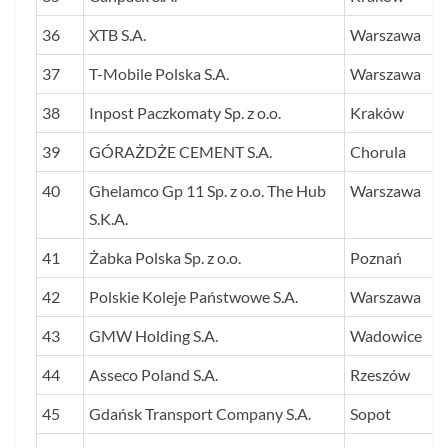
36
XTB S.A.
Warszawa
37
T-Mobile Polska S.A.
Warszawa
38
Inpost Paczkomaty Sp. z o.o.
Kraków
39
GÓRAŻDŻE CEMENT S.A.
Chorula
40
Ghelamco Gp 11 Sp. z o.o. The Hub
Warszawa
S.K.A.
41
Żabka Polska Sp. z o.o.
Poznań
42
Polskie Koleje Państwowe S.A.
Warszawa
43
GMW Holding S.A.
Wadowice
44
Asseco Poland S.A.
Rzeszów
45
Gdańsk Transport Company S.A.
Sopot