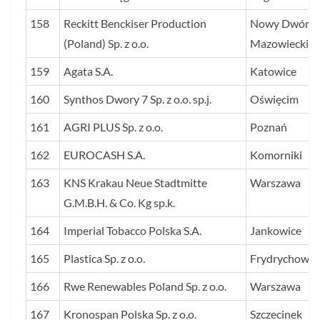
158
Reckitt Benckiser Production
Nowy Dwór
(Poland) Sp. z o.o.
Mazowiecki
159
Agata S.A.
Katowice
160
Synthos Dwory 7 Sp. z o.o. sp.j.
Oświęcim
161
AGRI PLUS Sp. z o.o.
Poznań
162
EUROCASH S.A.
Komorniki
163
KNS Krakau Neue Stadtmitte
Warszawa
G.M.B.H. & Co. Kg sp.k.
164
Imperial Tobacco Polska S.A.
Jankowice
165
Plastica Sp. z o.o.
Frydrychowo
166
Rwe Renewables Poland Sp. z o.o.
Warszawa
167
Kronospan Polska Sp. z o.o.
Szczecinek