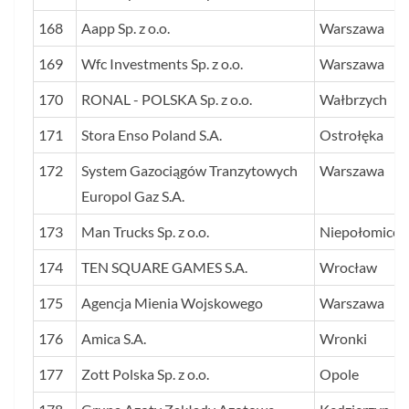
168
Aapp Sp. z o.o.
Warszawa
169
Wfc Investments Sp. z o.o.
Warszawa
170
RONAL - POLSKA Sp. z o.o.
Wałbrzych
171
Stora Enso Poland S.A.
Ostrołęka
172
System Gazociągów Tranzytowych
Warszawa
Europol Gaz S.A.
173
Man Trucks Sp. z o.o.
Niepołomice
174
TEN SQUARE GAMES S.A.
Wrocław
175
Agencja Mienia Wojskowego
Warszawa
176
Amica S.A.
Wronki
177
Zott Polska Sp. z o.o.
Opole