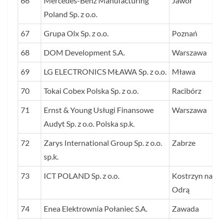
66
Mercedes-Benz Manufacturing
Jawor
Poland Sp. z o.o.
67
Grupa Olx Sp. z o.o.
Poznań
68
DOM Development S.A.
Warszawa
69
LG ELECTRONICS MŁAWA Sp. z o.o.
Mława
70
Tokai Cobex Polska Sp. z o.o.
Racibórz
71
Ernst & Young Usługi Finansowe
Warszawa
Audyt Sp. z o.o. Polska sp.k.
72
Zarys International Group Sp. z o.o.
Zabrze
sp.k.
73
ICT POLAND Sp. z o.o.
Kostrzyn nad
Odrą
74
Enea Elektrownia Połaniec S.A.
Zawada