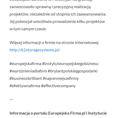
zaowocowało sprawną i precyzyjną realizacją
projektów, niezależnie od stopnia ich zaawansowania.
Jej potencjał umożliwia prowadzenie kilku projektów
w tym samym czasie.
Więcej informacji o firmie na stronie internetowej
http://k2storagesystems.pl/
#europejskafirma #instytuteuropejskiegobiznesu
#wyróżnieniadlafirm #brylantpolskiejgospodarki
#businessbrilliant #najcenniejszefirmy
#efektywnafirma #effectivecompany
—
Informacja o portalu Europejska Firma.pl i Instytucie