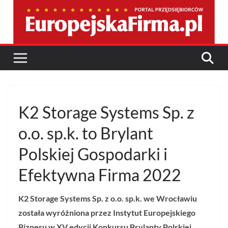
Przejdź
do
treści
K2 Storage Systems Sp. z
o.o. sp.k. to Brylant
Polskiej Gospodarki i
Efektywna Firma 2022
K2 Storage Systems Sp. z o.o. sp.k. we Wrocławiu
została wyróżniona przez Instytut Europejskiego
Biznesu w XV edycji Konkursu Brylanty Polskiej