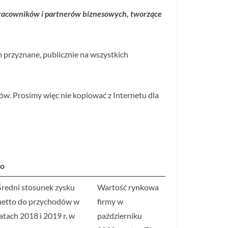
racowników i partnerów biznesowych, tworzące
 przyznane, publicznie na wszystkich
ów. Prosimy więc nie kopiować z Internetu dla
go
Średni stosunek zysku
Wartość rynkowa
netto do przychodów w
firmy w
latach 2018 i 2019 r. w
październiku