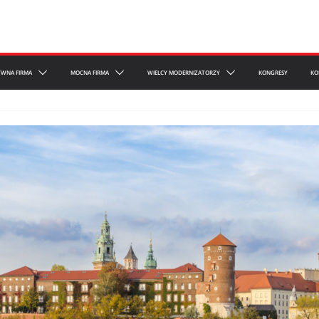
YWNA FIRMA
MOCNA FIRMA
WIELCY MODERNIZATORZY
KONGRESY
KO