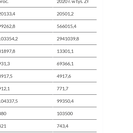
proc.
2020 r. w tys. Zł
20133,4
20501,2
99262,8
566015,4
103354,2
2941039,8
31897,8
13301,1
931,3
69366,1
3917,5
4917,6
912,1
771,7
104337,5
99350,4
380
103500
421
743,4