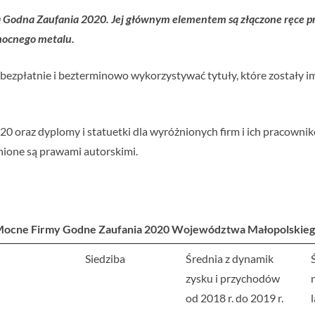
Godna Zaufania 2020. Jej głównym elementem są złączone ręce p
mocnego metalu.
zpłatnie i bezterminowo wykorzystywać tytuły, które zostały im
 oraz dyplomy i statuetki dla wyróżnionych firm i ich pracownik
nione są prawami autorskimi.
ocne Firmy Godne Zaufania 2020 Województwa Małopolskie
Siedziba
Średnia z dynamik
zysku i przychodów
od 2018 r. do 2019 r.