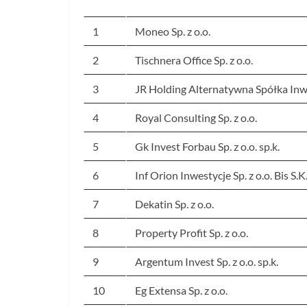
1
Moneo Sp. z o.o.
2
Tischnera Office Sp. z o.o.
3
JR Holding Alternatywna Spółka Inw
4
Royal Consulting Sp. z o.o.
5
Gk Invest Forbau Sp. z o.o. sp.k.
6
Inf Orion Inwestycje Sp. z o.o. Bis S.K
7
Dekatin Sp. z o.o.
8
Property Profit Sp. z o.o.
9
Argentum Invest Sp. z o.o. sp.k.
10
Eg Extensa Sp. z o.o.