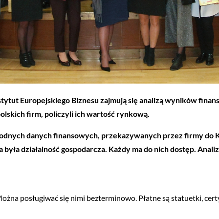
stytut Europejskiego Biznesu zajmują się analizą wyników fina
olskich firm, policzyli ich wartość rynkową.
arygodnych danych finansowych, przekazywanych przez firmy do
za była działalność gospodarcza. Każdy ma do nich dostęp. Anali
żna posługiwać się nimi bezterminowo. Płatne są statuetki, cert