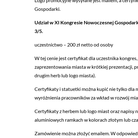
Logo promocyjne wysyłane jest mailem, a certyfi
Gospodarki.
Udział w XI Kongresie Nowoczesnej Gospodarki
3/5.
uczestnictwo – 200 zł netto od osoby
W tej cenie jest certyfikat dla uczestnika kongre
zaprezentowania miasta w krótkiej prezentacji, 
drugim herb lub logo miasta).
Certyfikaty i statuetki można kupić nie tylko d
wyróżnienia pracowników za wkład w rozwój mia
Certyfikaty z herbem lub logo miast oraz napisy
aluminiowych ramkach w kolorach złotym lub cz
Zamówienie można złożyć emailem. W odpowiedz