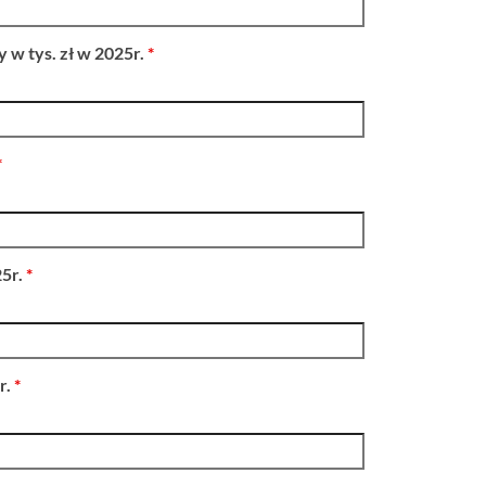
 w tys. zł w 2025r.
*
*
25r.
*
r.
*