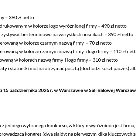
my – 390 zł netto
wydrukowanym w kolorze logo wyróżnionej firmy – 490 zł netto
rzystywać bezterminowo na wszystkich nośnikach – 390 zł netto
werowaną w kolorze czarnym nazwą firmy – 70 zł netto
werowaną w kolorze czarnym nazwą firmy i logo firmy – 110 zł net
owaną w kolorach nazwą firmy i logo firmy – 310 zł netto
katy i statuetki można otrzymać pocztą (dochodzi koszt paczek) 
 15 października 2026 r. w Warszawie w Sali Balowej Warsza
esu z jednego wybranego konkursu, w którym wyróżniona jest firma
 prowadzącą kongres (dwa slajdy: na pierwszym kilka kluczowych zd