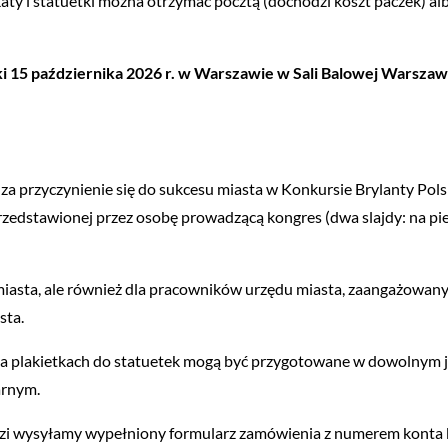
katy i statuetki można otrzymać pocztą (dochodzi koszt paczek) 
 15 października 2026 r. w Warszawie w Sali Balowej Warsza
s, za przyczynienie się do sukcesu miasta w Konkursie Brylanty Po
przedstawionej przez osobę prowadzącą kongres (dwa slajdy: na pi
la miasta, ale również dla pracowników urzędu miasta, zaangażowa
sta.
 na plakietkach do statuetek mogą być przygotowane w dowolnym 
arnym.
i wysyłamy wypełniony formularz zamówienia z numerem konta 