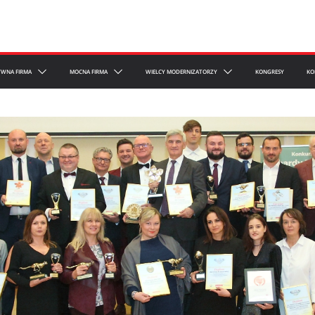
YWNA FIRMA
MOCNA FIRMA
WIELCY MODERNIZATORZY
KONGRESY
KO