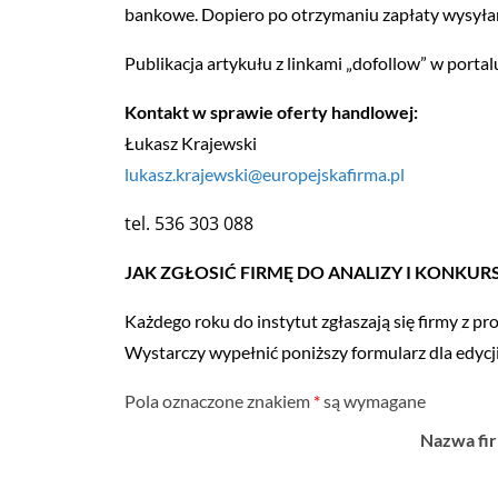
bankowe. Dopiero po otrzymaniu zapłaty wysyła
Publikacja artykułu z linkami „dofollow” w portal
Kontakt w sprawie oferty handlowej:
Łukasz Krajewski
lukasz.krajewski@europejskafirma.pl
tel. 536 303 088
JAK ZGŁOSIĆ FIRMĘ DO ANALIZY I KONKU
Każdego roku do instytut zgłaszają się firmy z pr
Wystarczy wypełnić poniższy formularz dla edycj
Pola oznaczone znakiem
*
są wymagane
Nazwa fi