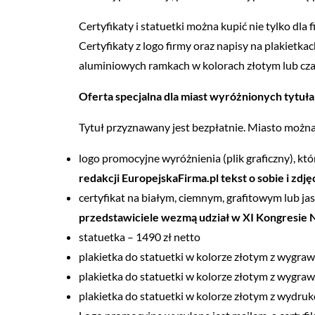
Certyfikaty i statuetki można kupić nie tylko dla
Certyfikaty z logo firmy oraz napisy na plakiet
aluminiowych ramkach w kolorach złotym lub cz
Oferta specjalna dla miast wyróżnionych tytuła
Tytuł przyznawany jest bezpłatnie. Miasto możn
logo promocyjne wyróżnienia (plik graficzny), k
redakcji EuropejskaFirma.pl tekst o sobie i zdj
certyfikat na białym, ciemnym, grafitowym lub j
przedstawiciele wezmą udział w XI Kongresie N
statuetka – 1490 zł netto
plakietka do statuetki w kolorze złotym z wygra
plakietka do statuetki w kolorze złotym z wygra
plakietka do statuetki w kolorze złotym z wydru