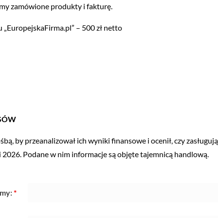
my zamówione produkty i fakturę.
u „EuropejskaFirma.pl” – 500 zł netto
RSÓW
ośbą, by przeanalizował ich wyniki finansowe i ocenił, czy zasługu
i 2026. Podane w nim informacje są objęte tajemnicą handlową.
rmy:
*