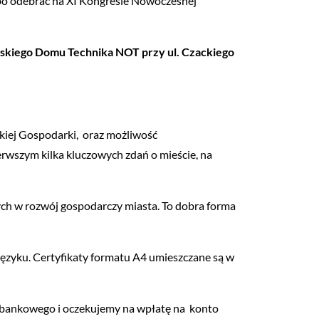
albo odebrać na XI Kongresie Nowoczesnej
wskiego Domu Technika NOT przy ul. Czackiego
lskiej Gospodarki, oraz możliwość
erwszym kilka kluczowych zdań o mieście, na
nych w rozwój gospodarczy miasta. To dobra forma
języku. Certyfikaty formatu A4 umieszczane są w
bankowego i oczekujemy na wpłatę na konto