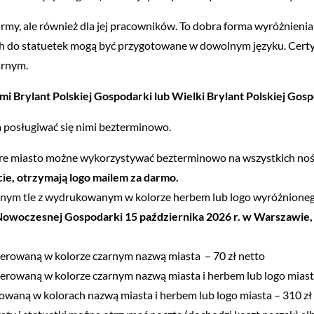
 firmy, ale również dla jej pracowników. To dobra forma wyróżnien
kach do statuetek mogą być przygotowane w dowolnym języku. Cert
arnym.
mi Brylant Polskiej Gospodarki lub Wielki Brylant Polskiej Gos
a posługiwać się nimi bezterminowo.
tóre miasto możne wykorzystywać bezterminowo na wszystkich noś
ęcie, otrzymają logo mailem za darmo.
asnym tle z wydrukowanym w kolorze herbem lub logo wyróżnionego
owoczesnej Gospodarki 15 października 2026 r. w Warszawie, c
werowaną w kolorze czarnym nazwą miasta – 70 zł netto
werowaną w kolorze czarnym nazwą miasta i herbem lub logo miast
kowaną w kolorach nazwą miasta i herbem lub logo miasta – 310 zł