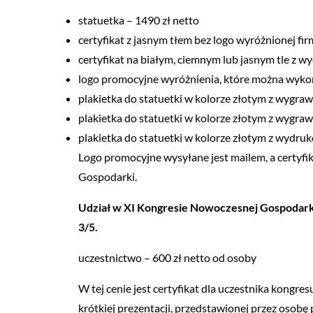
statuetka – 1490 zł netto
certyfikat z jasnym tłem bez logo wyróżnionej fir
certyfikat na białym, ciemnym lub jasnym tle z 
logo promocyjne wyróżnienia, które można wyko
plakietka do statuetki w kolorze złotym z wygra
plakietka do statuetki w kolorze złotym z wygra
plakietka do statuetki w kolorze złotym z wydruk
Logo promocyjne wysyłane jest mailem, a certyfi
Gospodarki.
Udział w XI Kongresie Nowoczesnej Gospodarki
3/5.
uczestnictwo – 600 zł netto od osoby
W tej cenie jest certyfikat dla uczestnika kongr
krótkiej prezentacji, przedstawionej przez osobę