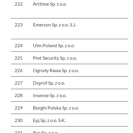
222
Arttime Sp. z o.o.
223
Emerson Sp. z o.o. S.J.
224
Ulm Poland Sp. z o.o.
225
Pmt Security Sp. z o.o.
226
Ogrody Rawa Sp. z o.o.
227
Dsprof Sp. z o.o.
228
Insense Sp. z o.o.
229
Borghi Polska Sp. z o.o.
230
Epj Sp. z o.o. S.K.
231
Rco Sp. z o.o.