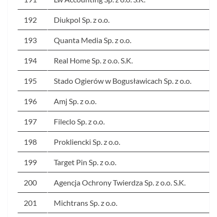
192
Diukpol Sp. z o.o.
193
Quanta Media Sp. z o.o.
194
Real Home Sp. z o.o. S.K.
195
Stado Ogierów w Bogusławicach Sp. z o.o.
196
Amj Sp. z o.o.
197
Fileclo Sp. z o.o.
198
Prokliencki Sp. z o.o.
199
Target Pin Sp. z o.o.
200
Agencja Ochrony Twierdza Sp. z o.o. S.K.
201
Michtrans Sp. z o.o.