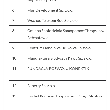
6
Mur Development Sp. z o.o.
7
Wschód Telekom Bud Sp. z o.o.
8
Gminna Spółdzielnia Samopomoc Chłopska w
Bełchatowie
9
Centrum Handlowe Brukowa Sp. z o.o.
10
Manufaktura Słodyczy i Kawy Sp. z o.o.
11
FUNDACJA ROZWOJU KONEKTIK
12
Bilberry Sp. z o.o.
13
Zakład Budowy i Eksploatacji Dróg i Mostów Sp. z