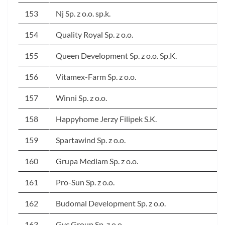
153
Nj Sp. z o.o. sp.k.
154
Quality Royal Sp. z o.o.
155
Queen Development Sp. z o.o. Sp.K.
156
Vitamex-Farm Sp. z o.o.
157
Winni Sp. z o.o.
158
Happyhome Jerzy Filipek S.K.
159
Spartawind Sp. z o.o.
160
Grupa Mediam Sp. z o.o.
161
Pro-Sun Sp. z o.o.
162
Budomal Development Sp. z o.o.
163
Gvc Group Sp. z o.o.