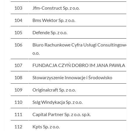
103
Jfm-Construct Sp. z o.o.
104
Bms Wektor Sp. z o.o.
105
Defende Sp. z o.o.
106
Biuro Rachunkowe Cyfra Usługi Consultingowe S
o.o.
107
FUNDACJA CZYŃ DOBRO IM JANA PAWŁA II
108
Stowarzyszenie Innowacje i Środowisko
109
Originalcraft Sp. z o.o.
110
Sslg Windykacja Sp. z o.o.
111
Capital Partner Sp. z o.o. sp.k.
112
Kpts Sp. z o.o.