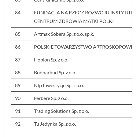
84
FUNDACJA NA RZECZ ROZWOJU INSTYTUTU
CENTRUM ZDROWIA MATKI POLKI
85
Artmax Sobera Sp. z o.o. sp.k.
86
POLSKIE TOWARZYSTWO ARTROSKOPOWE
87
Hoplon Sp. z o.o.
88
Bodnarbud Sp. z o.o.
89
Nfp Inwestycje Sp. z o.o.
90
Ferbere Sp. z o.o.
91
Trading Solutions Sp. z o.o.
92
Tu Jedynka Sp. z o.o.