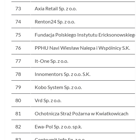
73
Axia Retail Sp. z o.o.
74
Renton24 Sp. z o.o.
75
Fundacja Polskiego Instytutu Ericksonowskiego
76
PPHU Navi Wiesław Nalepa i Wspólnicy S.K.
77
It-One Sp. z o.o.
78
Innomentors Sp. z o.o. S.K.
79
Kobo System Sp. z o.o.
80
Vrd Sp. z o.o.
81
Ochotnicza Straż Pożarna w Kwiatkowicach
82
Ewa-Pol Sp. z o.o. sp.k.
83
Centrumit.Info Sp. z o.o.