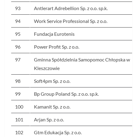
93
Antlerart Adrebellion Sp. z o.o. sp.k.
94
Work Service Professional Sp. z o.o.
95
Fundacja Eurotenis
96
Power Profit Sp. z o.o.
97
Gminna Spółdzielnia Samopomoc Chłopska w
Kleszczowie
98
Soft4pm Sp. z o.o.
99
Bp Group Poland Sp. z o.o. sp.k.
100
Kamanit Sp. z o.o.
101
Arjan Sp. z o.o.
102
Gtm Edukacja Sp. z o.o.