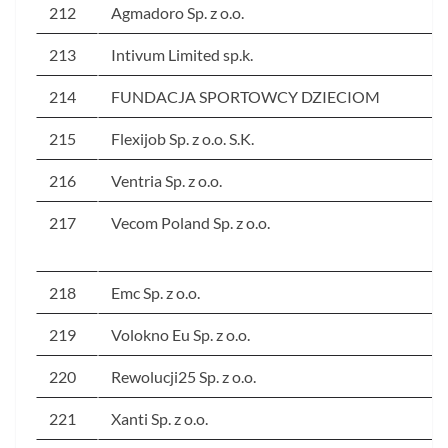
212
Agmadoro Sp. z o.o.
213
Intivum Limited sp.k.
214
FUNDACJA SPORTOWCY DZIECIOM
215
Flexijob Sp. z o.o. S.K.
216
Ventria Sp. z o.o.
217
Vecom Poland Sp. z o.o.
218
Emc Sp. z o.o.
219
Volokno Eu Sp. z o.o.
220
Rewolucji25 Sp. z o.o.
221
Xanti Sp. z o.o.