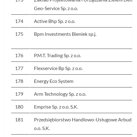
Geo-Service Sp. z o.o.
174
Active Bhp Sp. z o.o.
175
Bpm Investments Bieniek sp.j.
176
P.M.T. Trading Sp. z o.o.
177
Flexservice Bp Sp. z o.o.
178
Energy Eco System
179
Arm Technology Sp. z o.o.
180
Emprise Sp. z o.o. S.K.
181
Przedsiębiorstwo Handlowo-Usługowe Arbud Sp.
o.o. S.K.