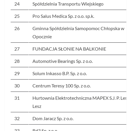
24
Spółdzielnia Transportu Wiejskiego
25
Pro Salus Medica Sp. z o.o. sp.k.
26
Gminna Spółdzielnia Samopomoc Chłopska w
Opocznie
27
FUNDACJA SŁONIE NA BALKONIE
28
Automotive Bearings Sp. z o.o.
29
Solum Inkasso B.P. Sp. z o.o.
30
Centrum Teresy 100 Sp. z o.o.
31
Hurtownia Elektrotechniczna MAPEX S.J. P. Lesz, 
Lesz
32
Dom Jaracz Sp. z o.o.
33
Rd3 Sp. z o.o.