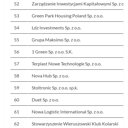
52
Zarządzanie Inwestycjami Kapitałowymi Sp. z o.o
53
Green Park Housing Poland Sp. z o.o.
54
Ldz Investments Sp. z o.o.
55
Grupa Maksimo Sp. z o.o.
56
1 Green Sp. z o.o. S.K.
57
Terplast Nowe Technologie Sp. z o.o.
58
Nova Hub Sp. z o.o.
59
Stoltronic Sp. z o.o. sp.k.
60
Duet Sp. z o.o.
61
Nowa Logistic International Sp. z o.o.
62
Stowarzyszenie Wieruszowski Klub Kolarski