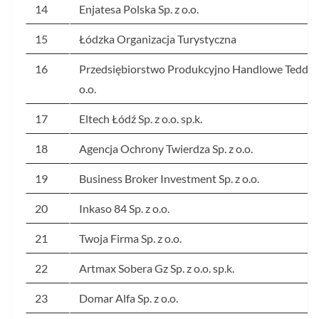
14
Enjatesa Polska Sp. z o.o.
15
Łódzka Organizacja Turystyczna
16
Przedsiębiorstwo Produkcyjno Handlowe Teddy S
o.o.
17
Eltech Łódź Sp. z o.o. sp.k.
18
Agencja Ochrony Twierdza Sp. z o.o.
19
Business Broker Investment Sp. z o.o.
20
Inkaso 84 Sp. z o.o.
21
Twoja Firma Sp. z o.o.
22
Artmax Sobera Gz Sp. z o.o. sp.k.
23
Domar Alfa Sp. z o.o.