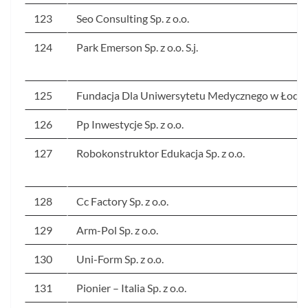
123
Seo Consulting Sp. z o.o.
124
Park Emerson Sp. z o.o. S.j.
125
Fundacja Dla Uniwersytetu Medycznego w Łodzi
126
Pp Inwestycje Sp. z o.o.
127
Robokonstruktor Edukacja Sp. z o.o.
128
Cc Factory Sp. z o.o.
129
Arm-Pol Sp. z o.o.
130
Uni-Form Sp. z o.o.
131
Pionier – Italia Sp. z o.o.