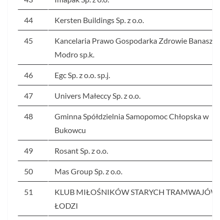
44
Kersten Buildings Sp. z o.o.
45
Kancelaria Prawo Gospodarka Zdrowie Banasze
Modro sp.k.
46
Egc Sp. z o.o. sp.j.
47
Univers Małeccy Sp. z o.o.
48
Gminna Spółdzielnia Samopomoc Chłopska w
Bukowcu
49
Rosant Sp. z o.o.
50
Mas Group Sp. z o.o.
51
KLUB MIŁOŚNIKÓW STARYCH TRAMWAJÓW
ŁODZI