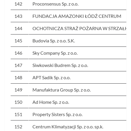
142
Proconsensus Sp. z o.o.
143
FUNDACJA AMAZONKI ŁÓDŹ CENTRUM
144
OCHOTNICZA STRAŻ POŻARNA W STRZAŁK
145
Budovia Sp. z o.o. S.K.
146
Sky Company Sp. z o.o.
147
Siwkowski Budrem Sp. z o.o.
148
APT Sadik Sp. z o.o.
149
Manufaktura Group Sp. z o.o.
150
Ad Home Sp. z o.o.
151
Property Sisters Sp. z o.o.
152
Centrum Klimatyzacji Sp. z o.o. sp.k.