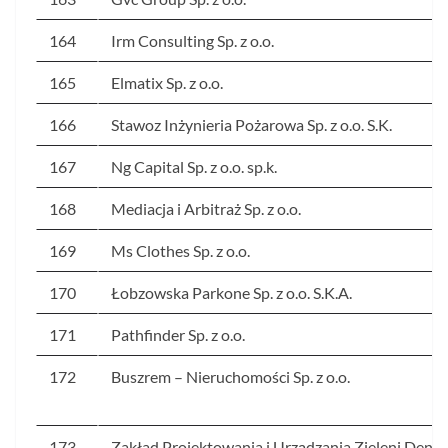
164
Irm Consulting Sp. z o.o.
165
Elmatix Sp. z o.o.
166
Stawoz Inżynieria Pożarowa Sp. z o.o. S.K.
167
Ng Capital Sp. z o.o. sp.k.
168
Mediacja i Arbitraż Sp. z o.o.
169
Ms Clothes Sp. z o.o.
170
Łobzowska Parkone Sp. z o.o. S.K.A.
171
Pathfinder Sp. z o.o.
172
Buszrem – Nieruchomości Sp. z o.o.
173
Zakład Projektowania i Urządzania Zieleni Dend