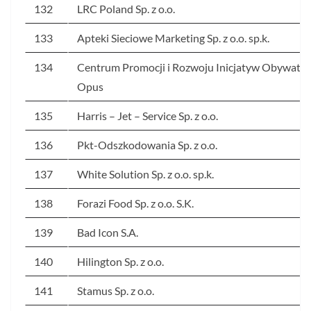
132
LRC Poland Sp. z o.o.
133
Apteki Sieciowe Marketing Sp. z o.o. sp.k.
134
Centrum Promocji i Rozwoju Inicjatyw Obywatel
Opus
135
Harris – Jet – Service Sp. z o.o.
136
Pkt-Odszkodowania Sp. z o.o.
137
White Solution Sp. z o.o. sp.k.
138
Forazi Food Sp. z o.o. S.K.
139
Bad Icon S.A.
140
Hilington Sp. z o.o.
141
Stamus Sp. z o.o.