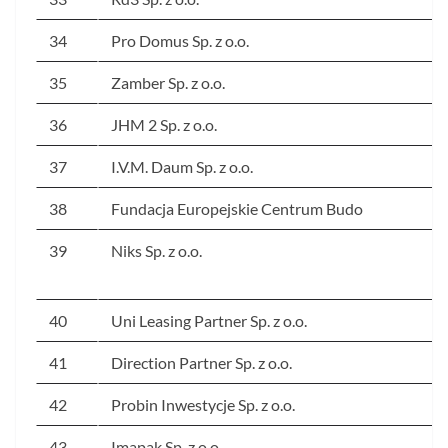
34
Pro Domus Sp. z o.o.
35
Zamber Sp. z o.o.
36
JHM 2 Sp. z o.o.
37
I.V.M. Daum Sp. z o.o.
38
Fundacja Europejskie Centrum Budo
39
Niks Sp. z o.o.
40
Uni Leasing Partner Sp. z o.o.
41
Direction Partner Sp. z o.o.
42
Probin Inwestycje Sp. z o.o.
43
Imapak Sp. z o.o.