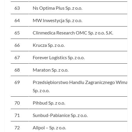
63
Ns Optima Plus Sp. z o.o.
64
MW Inwestycja Sp. z o.o.
65
Clinmedica Research OMC Sp. z o.o. S.K.
66
Krucza Sp. z o.o.
67
Forever Logistics Sp. z o.o.
68
Maraton Sp. z o.o.
69
Przedsiębiorstwo Handlu Zagranicznego Wimart
Sp. z o.o.
70
Pihbud Sp. z o.o.
71
Sunbud-Pabianice Sp. z o.o.
72
Allpol – Sp. z o.o.