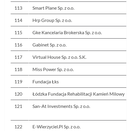
113
Smart Plane Sp. z o.o.
114
Hrp Group Sp. z o.o.
115
Gke Kancelaria Brokerska Sp. z o.o.
116
Gabinet Sp. z o.o.
117
Virtual House Sp. z o.o. S.K.
118
Miss Power Sp. z o.o.
119
Fundacja Łks
120
Łódzka Fundacja Rehabilitacji Kamień Milowy
121
San-At Investments Sp. z o.o.
122
E-Wierzyciel.Pl Sp. z o.o.