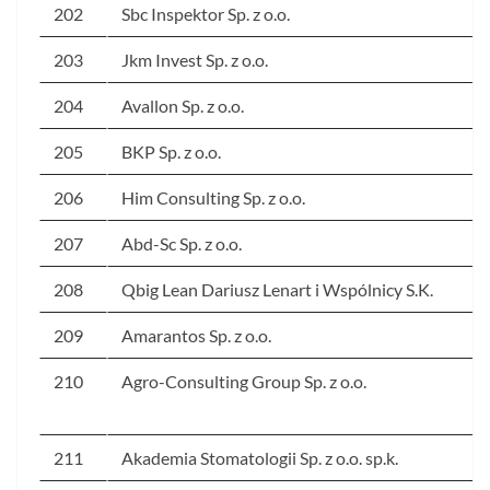
202
Sbc Inspektor Sp. z o.o.
203
Jkm Invest Sp. z o.o.
204
Avallon Sp. z o.o.
205
BKP Sp. z o.o.
206
Him Consulting Sp. z o.o.
207
Abd-Sc Sp. z o.o.
208
Qbig Lean Dariusz Lenart i Wspólnicy S.K.
209
Amarantos Sp. z o.o.
210
Agro-Consulting Group Sp. z o.o.
211
Akademia Stomatologii Sp. z o.o. sp.k.