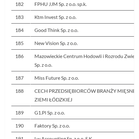
182
FPHU JJM Sp. z o.o. sp.k.
183
Ktm Invest Sp. z o.o.
184
Good Think Sp. z o.o.
185
New Vision Sp. z o.o.
186
Mazowieckie Centrum Hodowli i Rozrodu Zwierz
Sp. z o.o.
187
Miss Future Sp. z o.o.
188
CECH PRZEDSIĘBIORCÓW BRANŻY MIĘSNEJ
ZIEMI ŁÓDZKIEJ
189
G1.Pl Sp. z o.o.
190
Faktory Sp. z o.o.
191
Lw Accounting Sp. z o.o. S.K.