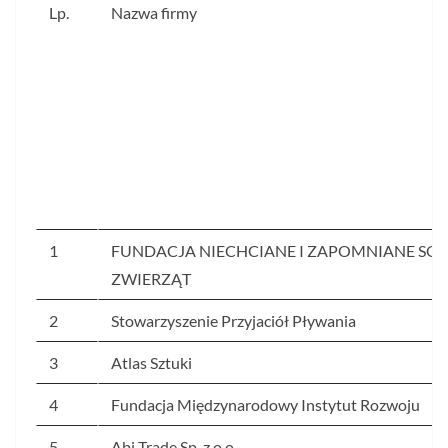
Lp.
Nazwa firmy
1
FUNDACJA NIECHCIANE I ZAPOMNIANE SOS
ZWIERZĄT
2
Stowarzyszenie Przyjaciół Pływania
3
Atlas Sztuki
4
Fundacja Międzynarodowy Instytut Rozwoju
5
Abj Trade Sp. z o.o.