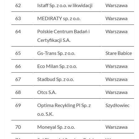
62
Istaff Sp. z o.o. w likwidacji
Warszawa
63
MEDIRATY sp. z o.o.
Warszawa
64
Polskie Centrum Badań i
Warszawa
Certyfikacji S.A.
65
Gs-Trans Sp. z o.o.
Stare Babice
66
Eco Milan Sp. z o.o.
Warszawa
67
Stadbud Sp. z o.o.
Warszawa
68
Otcs S.A.
Warszawa
69
Optima Recykling Pl Sp. z
Szydłowiec
o.o. S.K.
70
Moneyal Sp. z o.o.
Warszawa