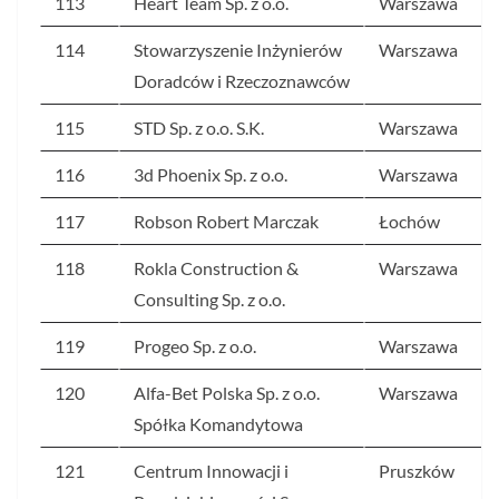
113
Heart Team Sp. z o.o.
Warszawa
114
Stowarzyszenie Inżynierów
Warszawa
Doradców i Rzeczoznawców
115
STD Sp. z o.o. S.K.
Warszawa
116
3d Phoenix Sp. z o.o.
Warszawa
117
Robson Robert Marczak
Łochów
118
Rokla Construction &
Warszawa
Consulting Sp. z o.o.
119
Progeo Sp. z o.o.
Warszawa
120
Alfa-Bet Polska Sp. z o.o.
Warszawa
Spółka Komandytowa
121
Centrum Innowacji i
Pruszków