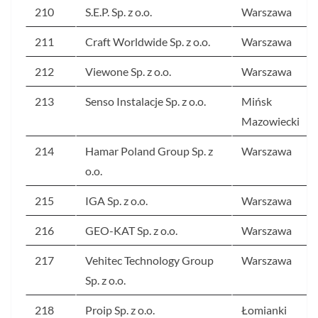
210
S.E.P. Sp. z o.o.
Warszawa
211
Craft Worldwide Sp. z o.o.
Warszawa
212
Viewone Sp. z o.o.
Warszawa
213
Senso Instalacje Sp. z o.o.
Mińsk
Mazowiecki
214
Hamar Poland Group Sp. z
Warszawa
o.o.
215
IGA Sp. z o.o.
Warszawa
216
GEO-KAT Sp. z o.o.
Warszawa
217
Vehitec Technology Group
Warszawa
Sp. z o.o.
218
Proip Sp. z o.o.
Łomianki