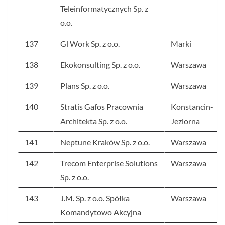
Teleinformatycznych Sp. z
o.o.
137
Gl Work Sp. z o.o.
Marki
138
Ekokonsulting Sp. z o.o.
Warszawa
139
Plans Sp. z o.o.
Warszawa
140
Stratis Gafos Pracownia
Konstancin-
Architekta Sp. z o.o.
Jeziorna
141
Neptune Kraków Sp. z o.o.
Warszawa
142
Trecom Enterprise Solutions
Warszawa
Sp. z o.o.
143
J.M. Sp. z o.o. Spółka
Warszawa
Komandytowo Akcyjna