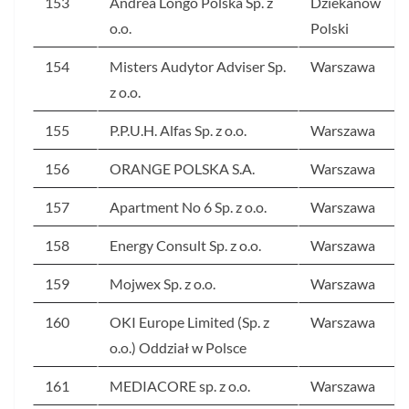
153
Andrea Longo Polska Sp. z
Dziekanów
o.o.
Polski
154
Misters Audytor Adviser Sp.
Warszawa
z o.o.
155
P.P.U.H. Alfas Sp. z o.o.
Warszawa
156
ORANGE POLSKA S.A.
Warszawa
157
Apartment No 6 Sp. z o.o.
Warszawa
158
Energy Consult Sp. z o.o.
Warszawa
159
Mojwex Sp. z o.o.
Warszawa
160
OKI Europe Limited (Sp. z
Warszawa
o.o.) Oddział w Polsce
161
MEDIACORE sp. z o.o.
Warszawa