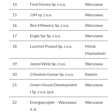
14
Find Money Sp. z o.o.
Warszawa
15
JJM sp. z o.o.
Warszawa
16
Bon Milewscy Sp. z o.o.
Warszawa
17
Engie Sar Sp. z o.o.
Warszawa
18
Lucchini Poland Sp. z o.o.
Mińsk
Mazowiecki
19
Jarpol Wmk Sp. z o.o.
Warszawa
20
Chłodnie Gomar Sp. z o.o.
Radom
21
Green House Development
Warszawa
i Sp. z o.o. sp.k.
22
Energoprojekt – Warszawa
Warszawa
S. A.