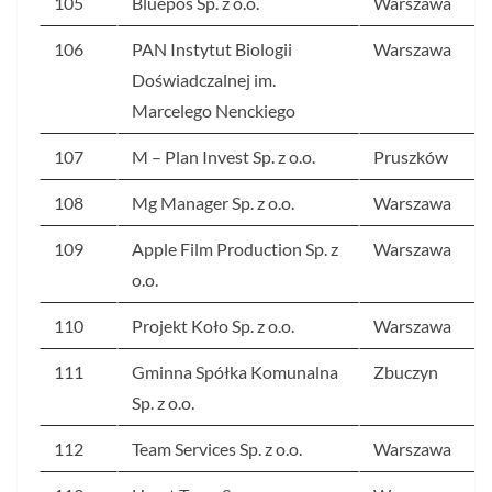
105
Bluepos Sp. z o.o.
Warszawa
106
PAN Instytut Biologii
Warszawa
Doświadczalnej im.
Marcelego Nenckiego
107
M – Plan Invest Sp. z o.o.
Pruszków
108
Mg Manager Sp. z o.o.
Warszawa
109
Apple Film Production Sp. z
Warszawa
o.o.
110
Projekt Koło Sp. z o.o.
Warszawa
111
Gminna Spółka Komunalna
Zbuczyn
Sp. z o.o.
112
Team Services Sp. z o.o.
Warszawa