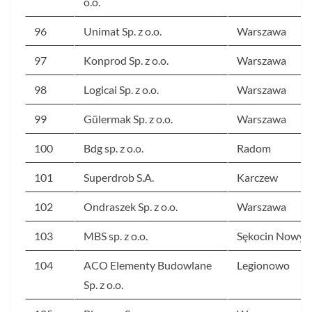
o.o.
96
Unimat Sp. z o.o.
Warszawa
97
Konprod Sp. z o.o.
Warszawa
98
Logicai Sp. z o.o.
Warszawa
99
Gülermak Sp. z o.o.
Warszawa
100
Bdg sp. z o.o.
Radom
101
Superdrob S.A.
Karczew
102
Ondraszek Sp. z o.o.
Warszawa
103
MBS sp. z o.o.
Sękocin Nowy
104
ACO Elementy Budowlane
Legionowo
Sp. z o.o.