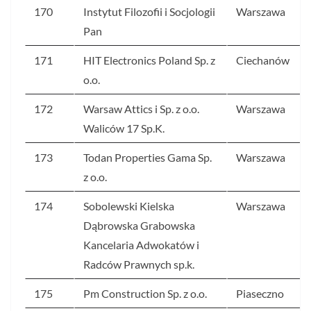
170
Instytut Filozofii i Socjologii
Warszawa
Pan
171
HIT Electronics Poland Sp. z
Ciechanów
o.o.
172
Warsaw Attics i Sp. z o.o.
Warszawa
Waliców 17 Sp.K.
173
Todan Properties Gama Sp.
Warszawa
z o.o.
174
Sobolewski Kielska
Warszawa
Dąbrowska Grabowska
Kancelaria Adwokatów i
Radców Prawnych sp.k.
175
Pm Construction Sp. z o.o.
Piaseczno