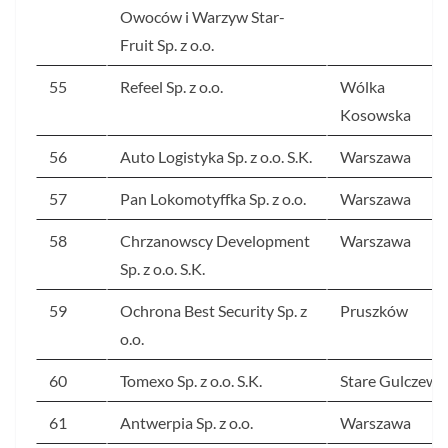
Owoców i Warzyw Star-
Fruit Sp. z o.o.
55
Refeel Sp. z o.o.
Wólka
Kosowska
56
Auto Logistyka Sp. z o.o. S.K.
Warszawa
57
Pan Lokomotyffka Sp. z o.o.
Warszawa
58
Chrzanowscy Development
Warszawa
Sp. z o.o. S.K.
59
Ochrona Best Security Sp. z
Pruszków
o.o.
60
Tomexo Sp. z o.o. S.K.
Stare Gulczewo
61
Antwerpia Sp. z o.o.
Warszawa