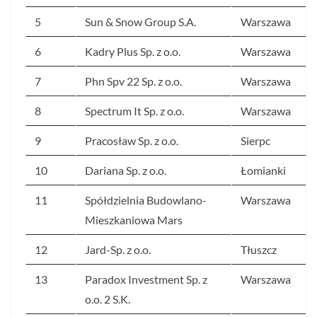
5
Sun & Snow Group S.A.
Warszawa
6
Kadry Plus Sp. z o.o.
Warszawa
7
Phn Spv 22 Sp. z o.o.
Warszawa
8
Spectrum It Sp. z o.o.
Warszawa
9
Pracosław Sp. z o.o.
Sierpc
10
Dariana Sp. z o.o.
Łomianki
11
Spółdzielnia Budowlano-
Warszawa
Mieszkaniowa Mars
12
Jard-Sp. z o.o.
Tłuszcz
13
Paradox Investment Sp. z
Warszawa
o.o. 2 S.K.