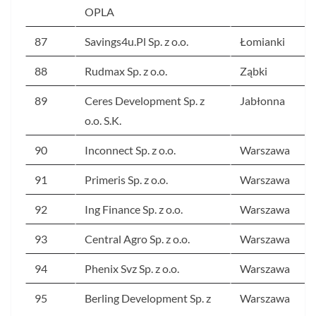
OPLA
87
Savings4u.Pl Sp. z o.o.
Łomianki
88
Rudmax Sp. z o.o.
Ząbki
89
Ceres Development Sp. z
Jabłonna
o.o. S.K.
90
Inconnect Sp. z o.o.
Warszawa
91
Primeris Sp. z o.o.
Warszawa
92
Ing Finance Sp. z o.o.
Warszawa
93
Central Agro Sp. z o.o.
Warszawa
94
Phenix Svz Sp. z o.o.
Warszawa
95
Berling Development Sp. z
Warszawa