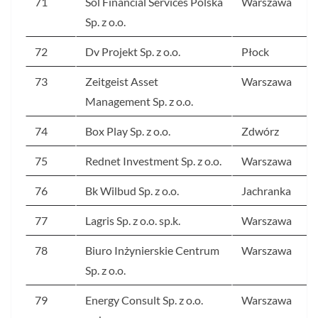
71
Sol Financial Services Polska
Warszawa
Sp. z o.o.
72
Dv Projekt Sp. z o.o.
Płock
73
Zeitgeist Asset
Warszawa
Management Sp. z o.o.
74
Box Play Sp. z o.o.
Zdwórz
75
Rednet Investment Sp. z o.o.
Warszawa
76
Bk Wilbud Sp. z o.o.
Jachranka
77
Lagris Sp. z o.o. sp.k.
Warszawa
78
Biuro Inżynierskie Centrum
Warszawa
Sp. z o.o.
79
Energy Consult Sp. z o.o.
Warszawa