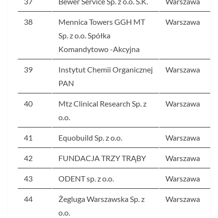
37
Bewer Service Sp. z o.o. S.K.
Warszawa
38
Mennica Towers GGH MT
Warszawa
Sp. z o.o. Spółka
Komandytowo -Akcyjna
39
Instytut Chemii Organicznej
Warszawa
PAN
40
Mtz Clinical Research Sp. z
Warszawa
o.o.
41
Equobuild Sp. z o.o.
Warszawa
42
FUNDACJA TRZY TRĄBY
Warszawa
43
ODENT sp. z o.o.
Warszawa
44
Żegluga Warszawska Sp. z
Warszawa
o.o.