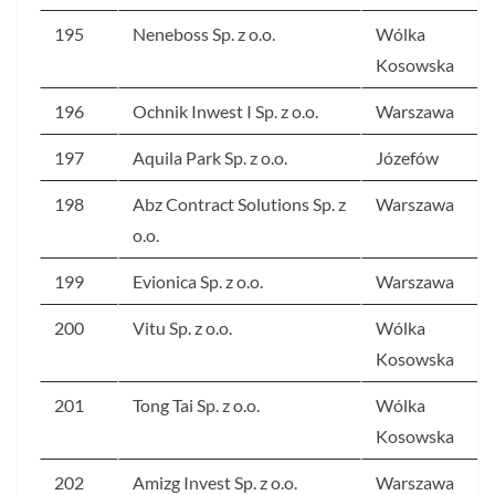
195
Neneboss Sp. z o.o.
Wólka
Kosowska
196
Ochnik Inwest I Sp. z o.o.
Warszawa
197
Aquila Park Sp. z o.o.
Józefów
198
Abz Contract Solutions Sp. z
Warszawa
o.o.
199
Evionica Sp. z o.o.
Warszawa
200
Vitu Sp. z o.o.
Wólka
Kosowska
201
Tong Tai Sp. z o.o.
Wólka
Kosowska
202
Amizg Invest Sp. z o.o.
Warszawa