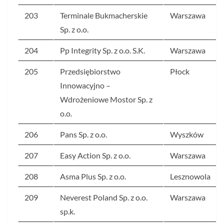
203
Terminale Bukmacherskie
Warszawa
Sp. z o.o.
204
Pp Integrity Sp. z o.o. S.K.
Warszawa
205
Przedsiębiorstwo
Płock
Innowacyjno –
Wdrożeniowe Mostor Sp. z
o.o.
206
Pans Sp. z o.o.
Wyszków
207
Easy Action Sp. z o.o.
Warszawa
208
Asma Plus Sp. z o.o.
Lesznowola
209
Neverest Poland Sp. z o.o.
Warszawa
sp.k.