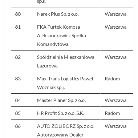
sp.k.
80
Narek Plus Sp. z o.o.
Warszawa
81
FKA Furtek Komosa
Warszawa
Aleksandrowicz Spółka
Komandytowa
82
Spółdzielnia Mieszkaniowa
Warszawa
Lazurowa
83
Max-Trans Logistics Paweł
Radom
Woźniak sp.j.
84
Master Planer Sp. z o.o.
Warszawa
85
HR Profit Sp. z o.o. S.K.
Radom
86
AUTO ŻOLIBORZ Sp. z o.o.
Warszawa
Autoryzowany Dealer