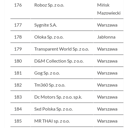
176
Roboz Sp. z o.o.
Mińsk
Mazowiecki
177
Sygnite S.A.
Warszawa
178
Oloka Sp. z o.o.
Jabłonna
179
Transparent World Sp. z o.o.
Warszawa
180
D&M Collection Sp. z o.o.
Warszawa
181
Gog Sp. z o.o.
Warszawa
182
Tm360 Sp. z o.o.
Warszawa
183
Dc Motors Sp. z o.o. sp.k.
Warszawa
184
Sxd Polska Sp. z o.o.
Warszawa
185
MR THAI sp. z o.o.
Warszawa