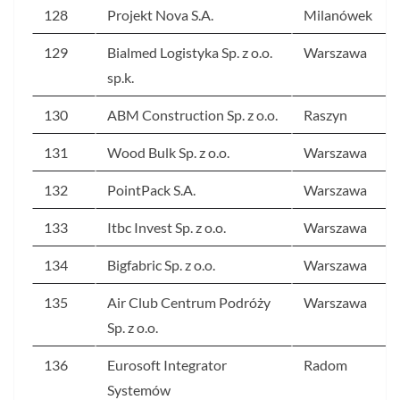
128
Projekt Nova S.A.
Milanówek
129
Bialmed Logistyka Sp. z o.o.
Warszawa
sp.k.
130
ABM Construction Sp. z o.o.
Raszyn
131
Wood Bulk Sp. z o.o.
Warszawa
132
PointPack S.A.
Warszawa
133
Itbc Invest Sp. z o.o.
Warszawa
134
Bigfabric Sp. z o.o.
Warszawa
135
Air Club Centrum Podróży
Warszawa
Sp. z o.o.
136
Eurosoft Integrator
Radom
Systemów