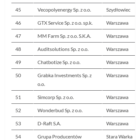
45
Vecopolyenergy Sp. z o.o.
Szydłowiec
46
GTX Service Sp. z o.o. sp.k.
Warszawa
47
MM Farm Sp. z o.o. S.K.A.
Warszawa
48
Auditsolutions Sp. z o.o.
Warszawa
49
Chatbotize Sp. z o.o.
Warszawa
50
Grabka Investments Sp. z
Warszawa
o.o.
51
Simcorp Sp. z o.o.
Warszawa
52
Wonderbud Sp. z o.o.
Warszawa
53
D-Raft S.A.
Warszawa
54
Grupa Producentów
Stara Warka