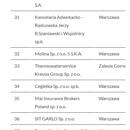
S.A.
31
Kancelaria Adwokacko –
Warszawa
Radcowska Jerzy
R.Szaniawski i Wspólnicy
sp.k.
32
Molina Sp. z o.o. 5 S.K.A.
Warszawa
33
Thermowaterservice
Zalesie Górne
Krevox Group Sp. z o.o.
34
Cegiełka Sp. z o.o. sp.k.
Warszawa
35
Mai Insurance Brokers
Warszawa
Poland sp. z o.o.
36
SIT GARLO Sp. z o.o.
Warszawa