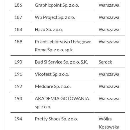
186
Graphicpoint Sp. z o.o.
Warszawa
187
Wb Project Sp. z o.o.
Warszawa
188
Hazo Sp. z o.o.
Warszawa
189
Przedsiębiorstwo Usługowe
Warszawa
Roma Sp. z o.o. sp.k.
190
Bud Sl Service Sp. z o.o. S.K.
Serock
191
Vicotest Sp. z o.o.
Warszawa
192
Meddare Sp. z o.o.
Warszawa
193
AKADEMIA GOTOWANIA
Warszawa
sp. z o.o.
194
Pretty Shoes Sp. z o.o.
Wólka
Kosowska