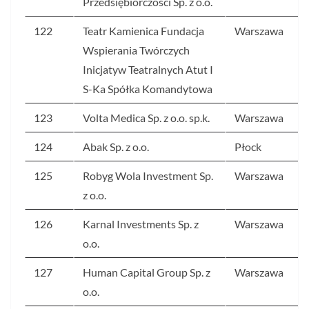
Przedsiębiorczości Sp. z o.o.
122
Teatr Kamienica Fundacja
Warszawa
Wspierania Twórczych
Inicjatyw Teatralnych Atut I
S-Ka Spółka Komandytowa
123
Volta Medica Sp. z o.o. sp.k.
Warszawa
124
Abak Sp. z o.o.
Płock
125
Robyg Wola Investment Sp.
Warszawa
z o.o.
126
Karnal Investments Sp. z
Warszawa
o.o.
127
Human Capital Group Sp. z
Warszawa
o.o.