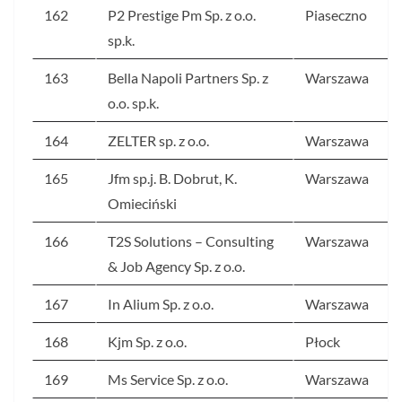
162
P2 Prestige Pm Sp. z o.o.
Piaseczno
sp.k.
163
Bella Napoli Partners Sp. z
Warszawa
o.o. sp.k.
164
ZELTER sp. z o.o.
Warszawa
165
Jfm sp.j. B. Dobrut, K.
Warszawa
Omieciński
166
T2S Solutions – Consulting
Warszawa
& Job Agency Sp. z o.o.
167
In Alium Sp. z o.o.
Warszawa
168
Kjm Sp. z o.o.
Płock
169
Ms Service Sp. z o.o.
Warszawa