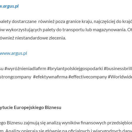
.argus.pl
 palety dostarczane również poza granice kraju, najczęściej do kr
 wykorzystujących palety do transportu lub magazynowania. Ofe
 również niestandardowe zlecenia.
/www.argus.pl
u #wyróżnieniadlafirm #brylantpolskiejgospodarki #businessbril
#strongcompany #efektywnafirma #effectivecompany #Worldwi
stytucie Europejskiego Biznesu
iego Biznesu zajmują się analizą wyników finansowych przedsiębi
rm. Analizy opierają się głównie na oficjalnych i wiarygodnych da