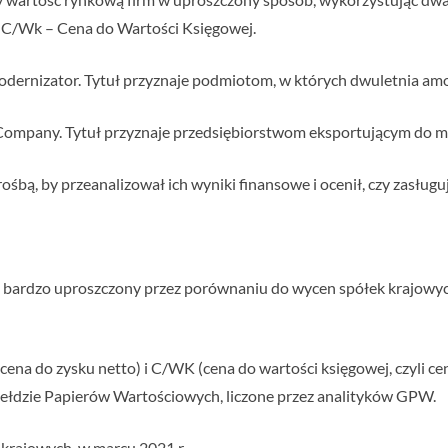
z C/Wk – Cena do Wartości Księgowej.
dernizator. Tytuł przyznaje podmiotom, w których dwuletnia amort
Company. Tytuł przyznaje przedsiębiorstwom eksportującym do m
rośbą, by przeanalizował ich wyniki finansowe i ocenił, czy zasług
b bardzo uproszczony przez porównaniu do wycen spółek krajowy
ena do zysku netto) i C/WK (cena do wartości księgowej, czyli ce
iełdzie Papierów Wartościowych, liczone przez analityków GPW.
k krajowych w marcu 2021 r.