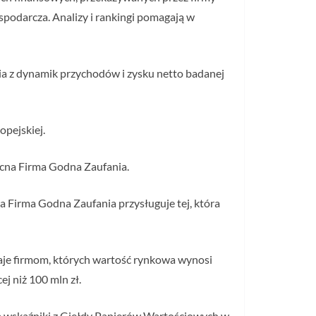
spodarcza. Analizy i rankingi pomagają w
nia z dynamik przychodów i zysku netto badanej
opejskiej.
ocna Firma Godna Zaufania.
a Firma Godna Zaufania przysługuje tej, która
naje firmom, których wartość rynkowa wynosi
j niż 100 mln zł.
a wskaźniki z Giełdy Papierów Wartościowych w