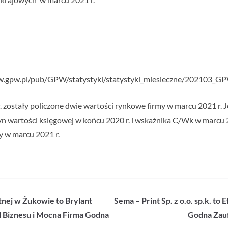
ww.gpw.pl/pub/GPW/statystyki/statystyki_miesieczne/202103_G
ostały policzone dwie wartości rynkowe firmy w marcu 2021 r. Jed
zyn wartości księgowej w końcu 2020 r. i wskaźnika C/Wk w marcu 
 w marcu 2021 r.
nej w Żukowie to Brylant
Sema – Print Sp. z o.o. sp.k. t
d Biznesu i Mocna Firma Godna
Godna Zauf