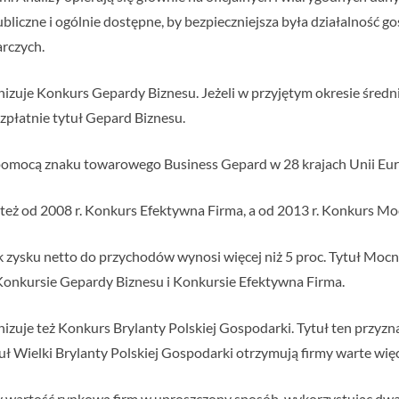
liczne i ogólnie dostępne, by bezpieczniejsza była działalność go
rczych.
nizuje Konkurs Gepardy Biznesu. Jeżeli w przyjętym okresie śred
bezpłatnie tytuł Gepard Biznesu.
a pomocą znaku towarowego Business Gepard w 28 krajach Unii Eur
 też od 2008 r. Konkurs Efektywna Firma, a od 2013 r. Konkurs M
k zysku netto do przychodów wynosi więcej niż 5 proc. Tytuł Mocn
Konkursie Gepardy Biznesu i Konkursie Efektywna Firma.
izuje też Konkurs Brylanty Polskiej Gospodarki. Tytuł ten przyz
uł Wielki Brylanty Polskiej Gospodarki otrzymują firmy warte więce
zy wartość rynkową firm w uproszczony sposób, wykorzystując dw