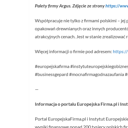
Palety firmy Argus. Zdjęcie ze strony
https://www
Współpracuje nie tylko z firmami polskimi – jej
opakowań drewnianych oraz innych producentów
atrakcyjnych cenach. Jest w stanie zrealizować
Więcej informacji o firmie pod adresem:
https:/
#europejskafirma #instytuteuropejskiegobiznes
#businessgepard #mocnafirmagodnazaufania 
—
Informacja o portalu Europejska Firma.pl i In
Portal EuropejskaFirma.pl i Instytut Europejsk
wyniki finansowe ponad 200 tysięcy polskich fi