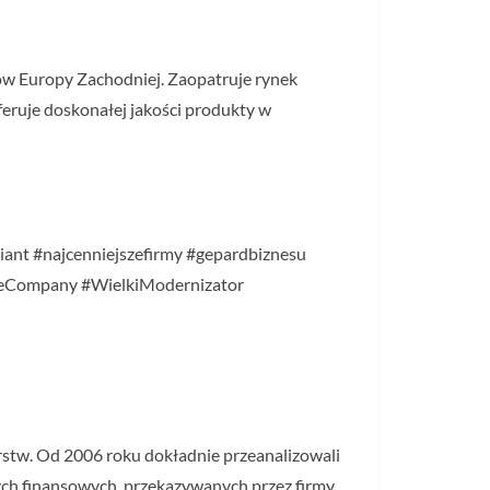
ajów Europy Zachodniej. Zaopatruje rynek
ruje doskonałej jakości produkty w
liant #najcenniejszefirmy #gepardbiznesu
deCompany #WielkiModernizator
orstw. Od 2006 roku dokładnie przeanalizowali
nych finansowych, przekazywanych przez firmy