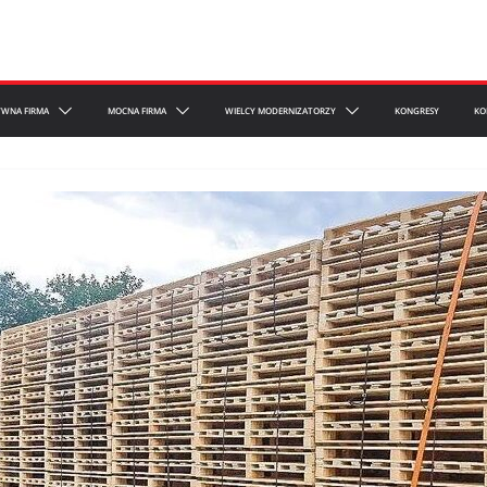
YWNA FIRMA
MOCNA FIRMA
WIELCY MODERNIZATORZY
KONGRESY
KO