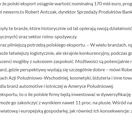
że polski eksport osiągnie wartość nominalną 170 mld euro, progn
ówi newsrm.tv Robert Antczak, dyrektor Sprzedaży Produktów Ba
ły te branże, które historycznie od lat opierają swoją działalnoś
ycznych) oraz sektor rolno-spożywczy.
az pilniejszą potrzebą polskiego eksportu. – W wielu branżach, 
oże łatwiejszy logistycznie, ale skrajnie konkurencyjny, podczas g
ducenci mogliby z sukcesem zaspokoić. Możliwości są potencjalnie n
ż, gdzie perspektywy wydają się szczególnie dobre – mówi Robert
jach Azji Południowo-Wschodniej, kosmetyki, biżuteria i inne to
 dla branż automotive i lotniczej w Ameryce Południowej.
 eksportu, to o ile polskie firmy będą inwestować w dywersyfikację 
t może go zakończyć z wynikiem nawet 11 proc. na plusie. Wśród 
 światową i europejską gospodarkę, jak również ich konsekwencje: