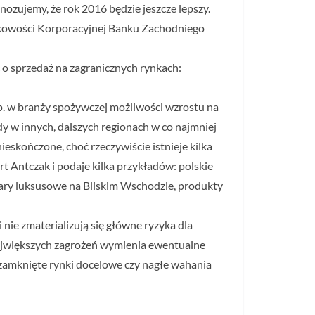
ozujemy, że rok 2016 będzie jeszcze lepszy.
nkowości Korporacyjnej Banku Zachodniego
ć o sprzedaż na zagranicznych rynkach:
np. w branży spożywczej możliwości wzrostu na
dy w innych, dalszych regionach w co najmniej
ieskończone, choć rzeczywiście istnieje kilka
 Antczak i podaje kilka przykładów: polskie
wary luksusowe na Bliskim Wschodzie, produkty
i nie zmaterializują się główne ryzyka dla
największych zagrożeń wymienia ewentualne
 zamknięte rynki docelowe czy nagłe wahania