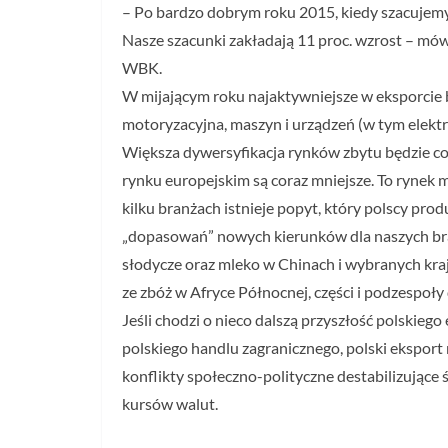
– Po bardzo dobrym roku 2015, kiedy szacujemy 
Nasze szacunki zakładają 11 proc. wzrost – m
WBK.
W mijającym roku najaktywniejsze w eksporcie by
motoryzacyjna, maszyn i urządzeń (w tym elektr
Większa dywersyfikacja rynków zbytu będzie cor
rynku europejskim są coraz mniejsze. To rynek m
kilku branżach istnieje popyt, który polscy pro
„dopasowań” nowych kierunków dla naszych bran
słodycze oraz mleko w Chinach i wybranych kra
ze zbóż w Afryce Północnej, części i podzespoły
Jeśli chodzi o nieco dalszą przyszłość polskiego
polskiego handlu zagranicznego, polski ekspor
konflikty społeczno-polityczne destabilizujące
kursów walut.