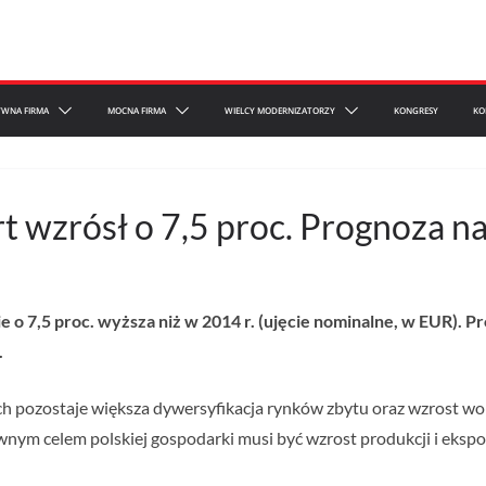
YWNA FIRMA
MOCNA FIRMA
WIELCY MODERNIZATORZY
KONGRESY
KO
t wzrósł o 7,5 proc. Prognoza na
o 7,5 proc. wyższa niż w 2014 r. (ujęcie nominalne, w EUR). Pro
.
 pozostaje większa dywersyfikacja rynków zbytu oraz wzrost w
wnym celem polskiej gospodarki musi być wzrost produkcji i eks