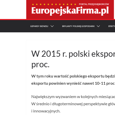
Przejdź
do
treści
GEPARDY BIZNESU
BRYLANTY POLSKIEJ GOSPODARKI
EFEKT
W 2015 r. polski ekspor
proc.
W tym roku wartość polskiego eksportu będzie 
eksportu powinien wynieść nawet 10-11 proc
Największym wyzwaniem w kolejnych miesiącach
W średnio i długoterminowej perspektywie głó
i innowacyjnych.