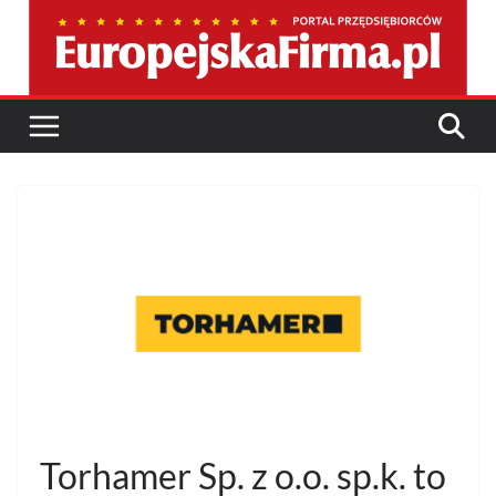
Przejdź
do
treści
Torhamer Sp. z o.o. sp.k. to