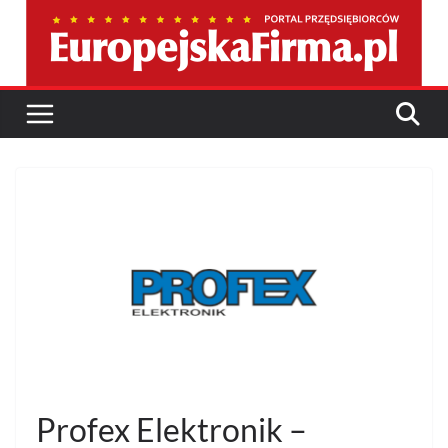
Przejdź
do
treści
Profex Elektronik –