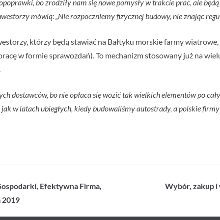
opoprawki, bo zrodziły nam się nowe pomysły w trakcie prac, ale będą
Inwestorzy mówią: „Nie rozpoczniemy fizycznej budowy, nie znając regu
inwestorzy, którzy będą stawiać na Bałtyku morskie farmy wiatrow
racę w formie sprawozdań). To mechanizm stosowany już na wielu
.
ch dostawców, bo nie opłaca się wozić tak wielkich elementów po cały
k jak w latach ubiegłych, kiedy budowaliśmy autostrady, a polskie fir
j Gospodarki, Efektywna Firma,
Wybór, zakup i 
a 2019