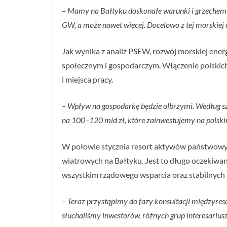
– Mamy na Bałtyku doskonałe warunki i grzechem b
GW, a może nawet więcej. Docelowo z tej morskiej
Jak wynika z analiz PSEW, rozwój morskiej ener
społecznym i gospodarczym. Włączenie polskic
i miejsca pracy.
– Wpływ na gospodarkę będzie olbrzymi. Według sz
na 100–120 mld zł, które zainwestujemy na polsk
W połowie stycznia resort aktywów państwowyc
wiatrowych na Bałtyku. Jest to długo oczekiwan
wszystkim rządowego wsparcia oraz stabilnych
– Teraz przystąpimy do fazy konsultacji międzyre
słuchaliśmy inwestorów, różnych grup interesariuszy