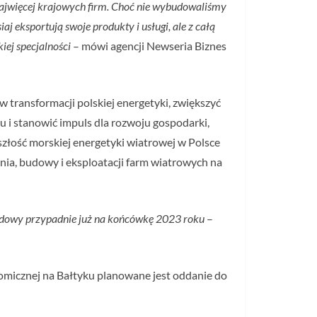
najwięcej krajowych firm. Choć nie wybudowaliśmy
j eksportują swoje produkty i usługi, ale z całą
iej specjalności
– mówi agencji Newseria Biznes
 transformacji polskiej energetyki, zwiększyć
u i stanowić impuls dla rozwoju gospodarki,
złość morskiej energetyki wiatrowej w Polsce
ania, budowy i eksploatacji farm wiatrowych na
 budowy przypadnie już na końcówkę 2023 roku
–
onomicznej na Bałtyku planowane jest oddanie do