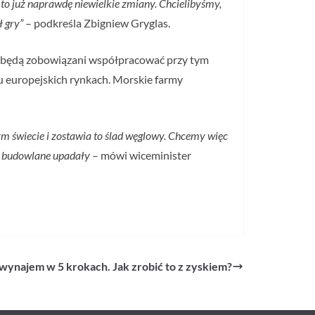
 to już naprawdę niewielkie zmiany. Chcielibyśmy,
ł gry”
– podkreśla Zbigniew Gryglas.
e, będą zobowiązani współpracować przy tym
 europejskich rynkach. Morskie farmy
m świecie i zostawia to ślad węglowy. Chcemy więc
my budowlane upadały
– mówi wiceminister
wynajem w 5 krokach. Jak zrobić to z zyskiem?