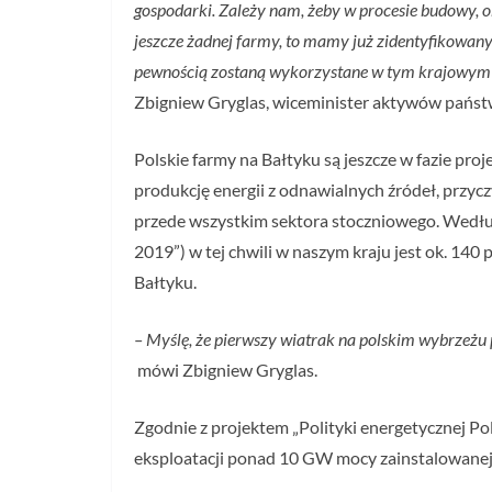
gospodarki. Zależy nam, żeby w procesie budowy, 
jeszcze żadnej farmy, to mamy już zidentyfikowanych
pewnością zostaną wykorzystane w tym krajowym ł
Zbigniew Gryglas, wiceminister aktywów pańs
Polskie farmy na Bałtyku są jeszcze w fazie pr
produkcję energii z odnawialnych źródeł, przyc
przede wszystkim sektora stoczniowego. Według
2019”) w tej chwili w naszym kraju jest ok. 14
Bałtyku.
– Myślę, że pierwszy wiatrak na polskim wybrzeżu
mówi Zbigniew Gryglas.
Zgodnie z projektem „Polityki energetycznej Po
eksploatacji ponad 10 GW mocy zainstalowanej