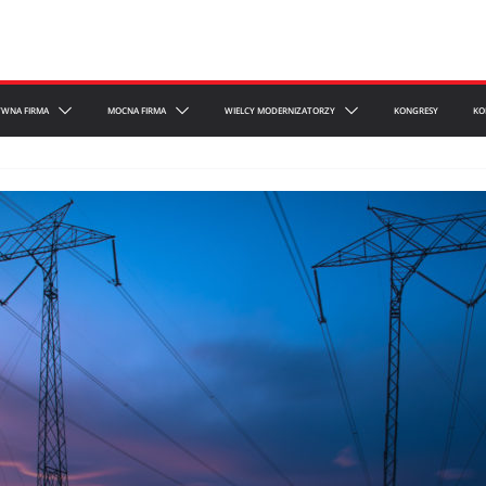
YWNA FIRMA
MOCNA FIRMA
WIELCY MODERNIZATORZY
KONGRESY
KO