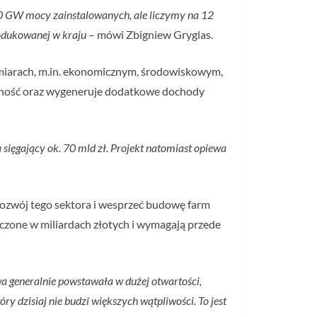
10 GW mocy zainstalowanych, ale liczymy na 12
rodukowanej w kraju
– mówi Zbigniew Gryglas.
wymiarach, m.in. ekonomicznym, środowiskowym,
yjność oraz wygeneruje dodatkowe dochody
ięgający ok. 70 mld zł. Projekt natomiast opiewa
ozwój tego sektora i wesprzeć budowę farm
iczone w miliardach złotych i wymagają przede
a generalnie powstawała w dużej otwartości,
ry dzisiaj nie budzi większych wątpliwości. To jest