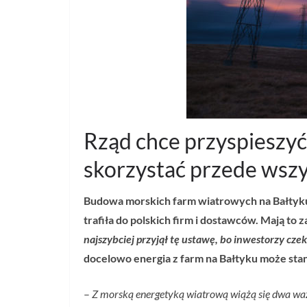
Rząd chce przyspieszyć
skorzystać przede wszy
Budowa morskich farm wiatrowych na Bałtyku t
trafiła do polskich firm i dostawców. Mają
najszybciej przyjął tę ustawę, bo inwestorzy cze
docelowo energia z farm na Bałtyku może stan
–
Z morską energetyką wiatrową wiążą się dwa ważn