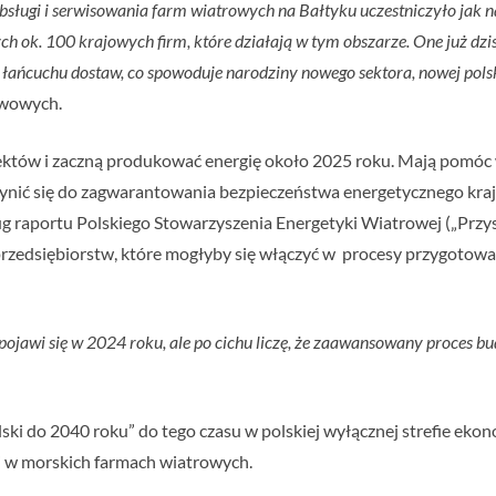
obsługi i serwisowania farm wiatrowych na Bałtyku uczestniczyło jak 
 ok. 100 krajowych firm, które działają w tym obszarze. One już dzisia
ańcuchu dostaw, co spowoduje narodziny nowego sektora, nowej polsk
twowych.
ojektów i zaczną produkować energię około 2025 roku. Mają pomóc w
zynić się do zagwarantowania bezpieczeństwa energetycznego kraj
 raportu Polskiego Stowarzyszenia Energetyki Wiatrowej („Przys
0 przedsiębiorstw, które mogłyby się włączyć w procesy przygotow
 pojawi się w 2024 roku, ale po cichu liczę, że zaawansowany proces
lski do 2040 roku” do tego czasu w polskiej wyłącznej strefie ek
 w morskich farmach wiatrowych.