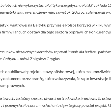
yłoby ich nie wykorzystać. „Polityka energetyczna Polski” zakłada 
 energetyki wiatrowej możemy mieć nawet ok. 20 proc. całej energii p
getyki wiatrowej na Bałtyku przyniesie Polsce korzyści w kilku 
h firm w łańcuch dostaw dla tego sektora poprawi ich konkurenc
acunków niezależnych doradców zapewni impuls dla budżetu państwa s
im Bałtyku
– mówi Zbigniew Gryglas.
h opublikował projekt ustawy offshorowej, która ma umożliwić r
y dokument przez branżę, która wskazywała, że są to inwestycje l
 ram prawnych.
sortowych. Jesteśmy szeroko otwarci na środowisko branżowe. Ta ustaw
 i przemysłu. Po naszym wsłuchaniu się w te głosy powstał projekt, któ