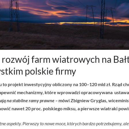
 rozwój farm wiatrowych na Bał
stkim polskie firmy
o projekt inwestycyjny obliczony na 100–120 mld zł. Rząd chc
 to zapewnić mechanizmy, które wprowadzi opracowywana ustaw
kają na stabilne ramy prawne –
mówi Zbigniew Gryglas, wiceminis
owić nawet 20 proc. polskiego miksu, a pierwsze wiatraki powi
e aspekty. Pierwszy to nowe moce, których bardzo potrzebujemy, ale 