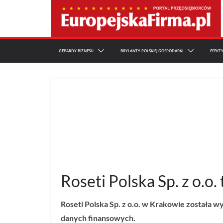
Przejdź
do
treści
GEPARDY BIZNESU
BRYLANTY POLSKIEJ GOSPODARKI
EFEKT
Roseti Polska Sp. z o.o
Roseti Polska Sp. z o.o. w Krakowie została 
danych finansowych.