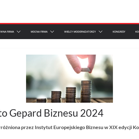
YWNA FIRMA
MOCNA FIRMA
WIELCY MODERNIZATORZY
KONGRESY
KO
. to Gepard Biznesu 2024
wyróżniona przez Instytut Europejskiego Biznesu w XIX edycji