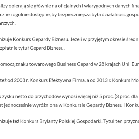
alizy opierają się głównie na oficjalnych i wiarygodnych danych f
zne i ogólnie dostępne, by bezpieczniejsza była działalność gospo
rczych.
nizuje Konkurs Gepardy Biznesu. Jeżeli w przyjętym okresie śred
bezpłatnie tytuł Gepard Biznesu.
a pomocą znaku towarowego Business Gepard w 28 krajach Unii Eur
 też od 2008 r. Konkurs Efektywna Firma, a od 2013 r. Konkurs M
k zysku netto do przychodów wynosi więcej niż 5 proc. (3 proc. 
jest jednocześnie wyróżniona w Konkursie Gepardy Biznesu i Konk
izuje też Konkurs Brylanty Polskiej Gospodarki. Tytuł ten przyz