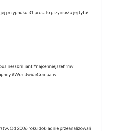
j przypadku 31 proc. To przyniosło jej tytuł
usinessbrilliant #najcenniejszefirmy
company #WorldwideCompany
orstw. Od 2006 roku dokładnie przeanalizowali