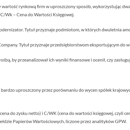
zy wartość rynkową firm w uproszczony sposób, wykorzystując dw
z C/Wk – Cena do Wartości Księgowej.
dernizator. Tytuł przyznaje podmiotom, w których dwuletnia amort
ompany. Tytuł przyznaje przedsiębiorstwom eksportującym do wię
rośbą, by przeanalizował ich wyniki finansowe i ocenił, czy zasług
b bardzo uproszczony przez porównaniu do wycen spółek krajowy
ena do zysku netto) i C/WK (cena do wartości księgowej, czyli ce
iełdzie Papierów Wartościowych, liczone przez analityków GPW.