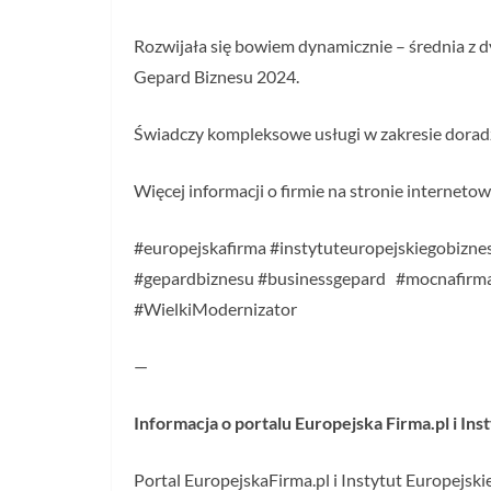
Rozwijała się bowiem dynamicznie – średnia z d
Gepard Biznesu 2024.
Świadczy kompleksowe usługi w zakresie dorad
Więcej informacji o firmie na stronie internetowe
#europejskafirma #instytuteuropejskiegobiznes
#gepardbiznesu #businessgepard #mocnafirm
#WielkiModernizator
—
Informacja o portalu Europejska Firma.pl i In
Portal EuropejskaFirma.pl i Instytut Europejsk