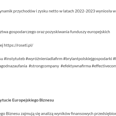
ynamik przychodów i zysku netto w latach 2022-2023 wyniosła w je
ztwa gospodarczego oraz pozyskiwania funduszy europejskich
j https://roseti.pl/
u #instytuteb #wyróżnieniadlafirm #brylantpolskiejgospodarki #b
agodnazaufania #strongcompany #efektywnafirma #effective
stytucie Europejskiego Biznesu
iego Biznesu zajmują się analizą wyników finansowych przedsiębi