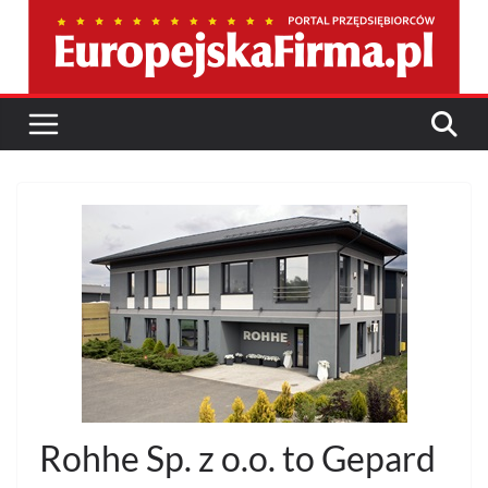
Przejdź
do
treści
Rohhe Sp. z o.o. to Gepard