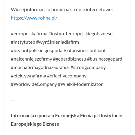
Więcej informacji o firmie na stronie internetowej
https://www.rohhe.pl/
#europejskafirma #instytuteuropejskiegobiznesu
#instytuteb #wyróżnieniadlafirm
#brylantpolskiejgospodarki #businessbrilliant
#najcenniejszefirmy #gepardbiznesu #businessgepard
#mocnafirmagodnazaufania #strongcompany
#efektywnafirma #effectivecompany
#WorldwideCompany #WielkiModernizator
—
Informacja o portalu Europejska Firma.pl i Instytucie
Europejskiego Biznesu