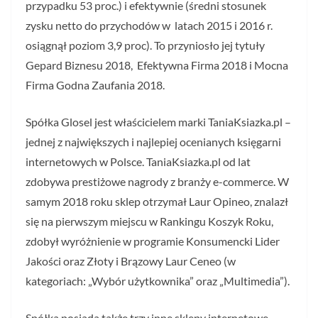
przypadku 53 proc.) i efektywnie (średni stosunek
zysku netto do przychodów w latach 2015 i 2016 r.
osiągnął poziom 3,9 proc). To przyniosło jej tytuły
Gepard Biznesu 2018, Efektywna Firma 2018 i Mocna
Firma Godna Zaufania 2018.
Spółka Glosel jest właścicielem marki TaniaKsiazka.pl –
jednej z największych i najlepiej ocenianych księgarni
internetowych w Polsce. TaniaKsiazka.pl od lat
zdobywa prestiżowe nagrody z branży e-commerce. W
samym 2018 roku sklep otrzymał Laur Opineo, znalazł
się na pierwszym miejscu w Rankingu Koszyk Roku,
zdobył wyróżnienie w programie Konsumencki Lider
Jakości oraz Złoty i Brązowy Laur Ceneo (w
kategoriach: „Wybór użytkownika” oraz „Multimedia”).
Spółka posiada także trzy inne sklepy internetowe –