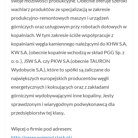
swoje możliwości produkcyjne. Obecnie oferuje szeroki
wachlarz produktów ze specjalizacją w zakresie
produkcyjno-remontowych maszyn i urządzeń
górniczych oraz usługowym przy robotach dołowych w
kopalniach. W tym zakresie ściśle współpracuje z
kopalniami węgla kamiennego należącymi do KHW S.A,
KW S.A. (obecnie kopalnie wchodzą w skład PGG Sp. z
o. o. ), JSW S.A. czy PKW S.A.(obecnie TAURON
Wydobycie S.A.), które to spółki są zaliczane do
największych europejskich producentów węgli
energetycznych i koksujących oraz z zakładami
górniczymi wydobywającymi inne kopaliny. Jesty
sprawdzonym i wiarygodnym podwykonawcą dla
przedsiębiorstw tej klasy..
Więcej o firmie pod adresem:
http://www.wampol.slask.pl/