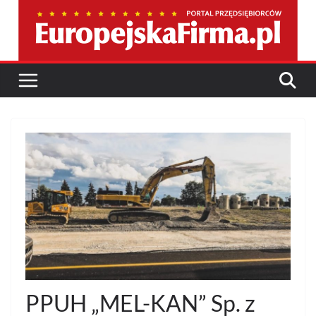
Przejdź
do
treści
PPUH „MEL-KAN” Sp. z