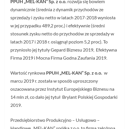
PPUH „MEL-KAN” Sp. z o.o.
rozwija się bowiem
dynamicznie (średnia z dynamik przychodów ze
sprzedaży i zysku netto w latach 2017-2018 wyniosła
w jej przypadku 489,2 proc.) i efektywnie (średni
stosunek zysku netto do przychodów ze sprzedaży w
latach 2017 i 2018 r. osiągnął poziom 5,2 proc). To
przyniosło jej tytuły Gepard Biznesu 2019, Efektywna
Firma 2019 i Mocna Firma Godna Zaufania 2019.
Wartość rynkowa
PPUH „MEL-KAN” Sp. z o.o.
w
marcu 2019 r. została w sposób uproszczony
oszacowana przez Instytut Europejskiego Biznesu na
14 mln zł, co dało jej tytuł Brylant Polskiej Gospodarki
2019.
Przedsiębiorstwo Produkcyjno – Usługowo –
Handlowe „MEL-KAN” spółka z o.o. to firma założona