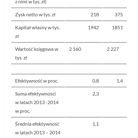
z nimi
w tys. zł)
Zysk netto w tys. zł
218
375
Kapitał własny w tys.
1942
1851
zł
Wartość księgowa w
2 160
2 227
tys. zł
Efektywność w proc.
0,8
1,4
Suma efektywności
2,3
w latach 2013 -2014
w proc.
Średnia efektywność
1,1
w latach 2013 – 2014