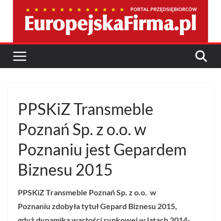
Przejdź
do
treści
PPSKiZ Transmeble
Poznań Sp. z o.o. w
Poznaniu jest Gepardem
Biznesu 2015
PPSKiZ Transmeble Poznań Sp. z o.o. w
Poznaniu
zdobyła tytuł Gepard Biznesu 2015,
gdyż dynamika wartości rynkowej w latach 2014-