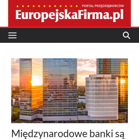
Przejdź
do
treści
Międzynarodowe banki są