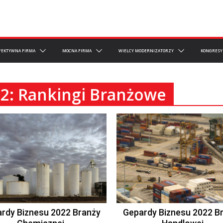
FEKTYWNA FIRMA
MOCNA FIRMA
WIELCY MODERNIZATORZY
KONGRESY
2: Rankingi Branżowe
rdy Biznesu 2022 Branży
Gepardy Biznesu 2022 B