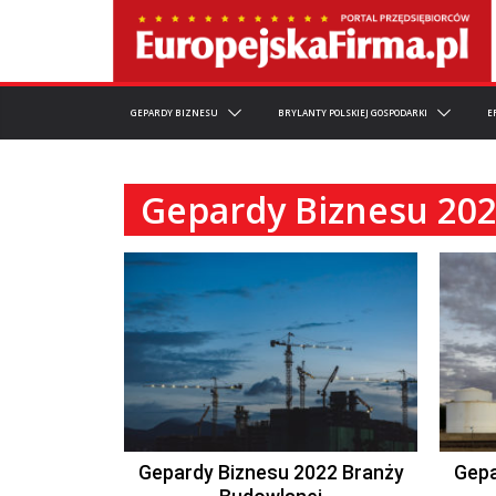
GEPARDY BIZNESU
BRYLANTY POLSKIEJ GOSPODARKI
E
Gepardy Biznesu 202
Gepardy Biznesu 2022 Branży
Gepa