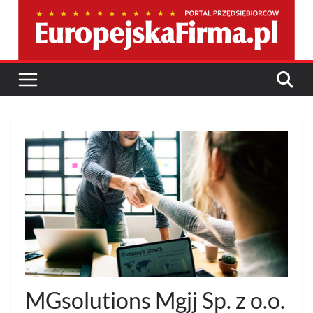
Przejdź
do
treści
MGsolutions Mgjj Sp. z o.o.