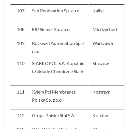
107
Sap Renovation Sp. z o.o.
Kalisz
108
FJP Siemer Sp. z o.o.
Międzychód
109
Rockwell Automation Sp. z
Warszawa
o.o.
110
SIARKOPOL S.A. Kopalnie
Staszów
i Zakłady Chemiczne Siarki
111
Xylem Pci Membranes
Kostrzyn
Polska Sp. z o.o.
112
Grupa Polska Stal S.A.
Kraków