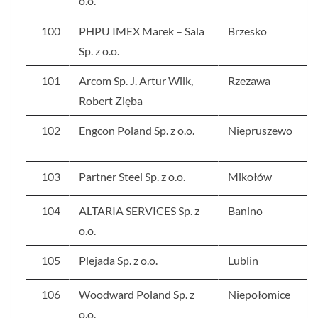
o.o.
100
PHPU IMEX Marek – Sala
Brzesko
Sp. z o.o.
101
Arcom Sp. J. Artur Wilk,
Rzezawa
Robert Zięba
102
Engcon Poland Sp. z o.o.
Niepruszewo
103
Partner Steel Sp. z o.o.
Mikołów
104
ALTARIA SERVICES Sp. z
Banino
o.o.
105
Plejada Sp. z o.o.
Lublin
106
Woodward Poland Sp. z
Niepołomice
o.o.