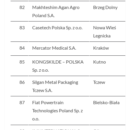
82
Makhteshim Agan Agro
Brzeg Dolny
Poland S.A.
83
Casetech Polska Sp. z o.o.
Nowa Wieś
Legnicka
84
Mercator Medical S.A.
Kraków
85
KONGSKILDE – POLSKA
Kutno
Sp. z o.o.
86
Silgan Metal Packaging
Tczew
Tczew S.A.
87
Fiat Powertrain
Bielsko-Biała
Technologies Poland Sp. z
o.o.