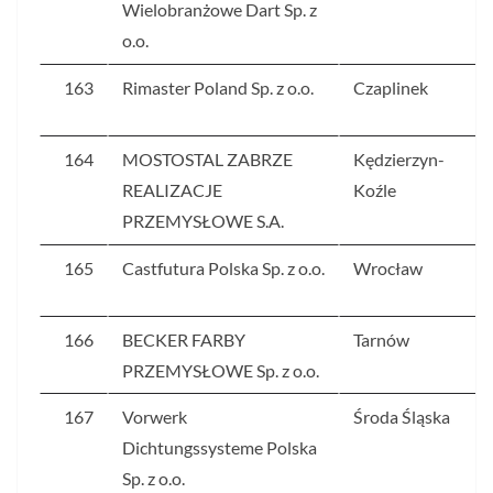
Wielobranżowe Dart Sp. z
o.o.
163
Rimaster Poland Sp. z o.o.
Czaplinek
164
MOSTOSTAL ZABRZE
Kędzierzyn-
REALIZACJE
Koźle
PRZEMYSŁOWE S.A.
165
Castfutura Polska Sp. z o.o.
Wrocław
166
BECKER FARBY
Tarnów
PRZEMYSŁOWE Sp. z o.o.
167
Vorwerk
Środa Śląska
Dichtungssysteme Polska
Sp. z o.o.