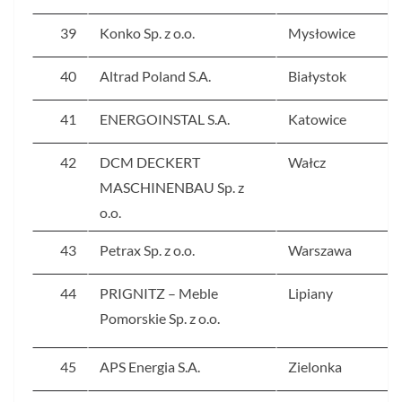
39
Konko Sp. z o.o.
Mysłowice
40
Altrad Poland S.A.
Białystok
41
ENERGOINSTAL S.A.
Katowice
42
DCM DECKERT
Wałcz
MASCHINENBAU Sp. z
o.o.
43
Petrax Sp. z o.o.
Warszawa
44
PRIGNITZ – Meble
Lipiany
Pomorskie Sp. z o.o.
45
APS Energia S.A.
Zielonka