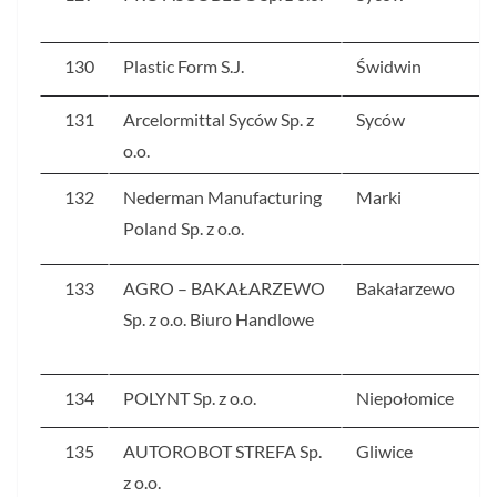
130
Plastic Form S.J.
Świdwin
131
Arcelormittal Syców Sp. z
Syców
o.o.
132
Nederman Manufacturing
Marki
Poland Sp. z o.o.
133
AGRO – BAKAŁARZEWO
Bakałarzewo
Sp. z o.o. Biuro Handlowe
134
POLYNT Sp. z o.o.
Niepołomice
135
AUTOROBOT STREFA Sp.
Gliwice
z o.o.