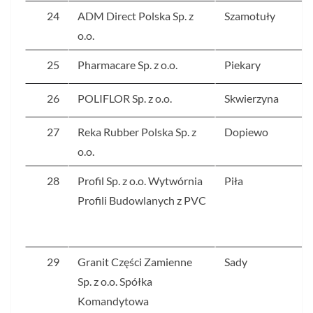
24
ADM Direct Polska Sp. z
Szamotuły
o.o.
25
Pharmacare Sp. z o.o.
Piekary
26
POLIFLOR Sp. z o.o.
Skwierzyna
27
Reka Rubber Polska Sp. z
Dopiewo
o.o.
28
Profil Sp. z o.o. Wytwórnia
Piła
Profili Budowlanych z PVC
29
Granit Części Zamienne
Sady
Sp. z o.o. Spółka
Komandytowa