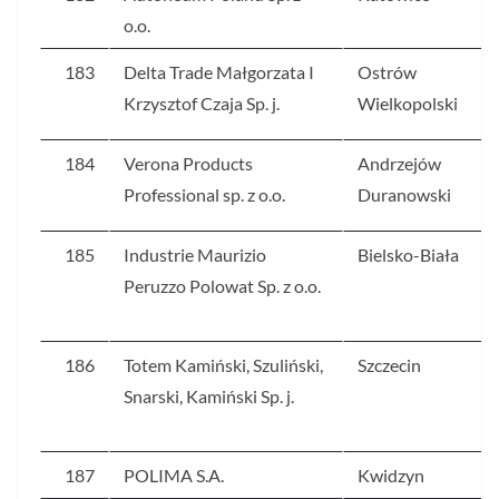
o.o.
183
Delta Trade Małgorzata I
Ostrów
Krzysztof Czaja Sp. j.
Wielkopolski
184
Verona Products
Andrzejów
Professional sp. z o.o.
Duranowski
185
Industrie Maurizio
Bielsko-Biała
Peruzzo Polowat Sp. z o.o.
186
Totem Kamiński, Szuliński,
Szczecin
Snarski, Kamiński Sp. j.
187
POLIMA S.A.
Kwidzyn