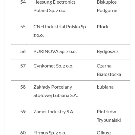
54
Heesung Electronics
Biskupice
Poland Sp. z o.o.
Podgórne
55
CNH Industrial Polska Sp.
Płock
z o.o.
56
PURINOVA Sp. z o.o.
Bydgoszcz
57
Cynkomet Sp. z o.o.
Czarna
Białostocka
58
Zakłady Porcelany
Łubiana
Stołowej Lubiana S.A.
59
Zamet Industry S.A.
Piotrków
Trybunalski
60
Firmus Sp. z o.o.
Olkusz