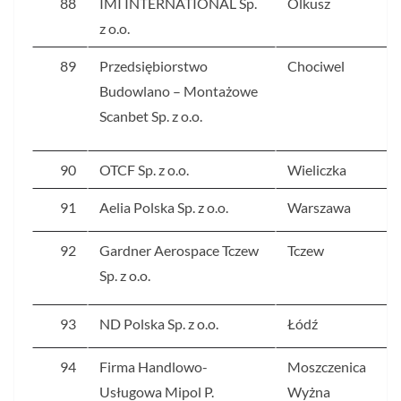
88
IMI INTERNATIONAL Sp.
Olkusz
z o.o.
89
Przedsiębiorstwo
Chociwel
Budowlano – Montażowe
Scanbet Sp. z o.o.
90
OTCF Sp. z o.o.
Wieliczka
91
Aelia Polska Sp. z o.o.
Warszawa
92
Gardner Aerospace Tczew
Tczew
Sp. z o.o.
93
ND Polska Sp. z o.o.
Łódź
94
Firma Handlowo-
Moszczenica
Usługowa Mipol P.
Wyżna