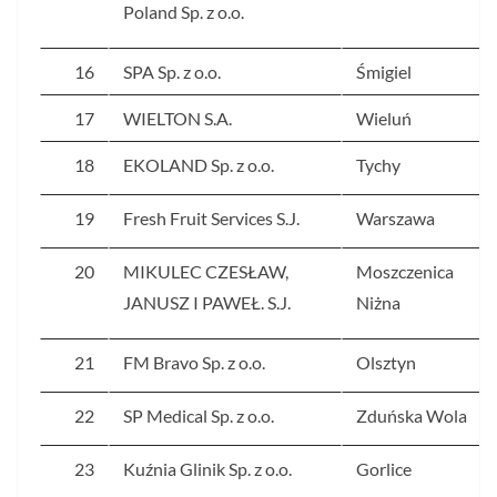
Poland Sp. z o.o.
16
SPA Sp. z o.o.
Śmigiel
17
WIELTON S.A.
Wieluń
18
EKOLAND Sp. z o.o.
Tychy
19
Fresh Fruit Services S.J.
Warszawa
20
MIKULEC CZESŁAW,
Moszczenica
JANUSZ I PAWEŁ. S.J.
Niżna
21
FM Bravo Sp. z o.o.
Olsztyn
22
SP Medical Sp. z o.o.
Zduńska Wola
23
Kuźnia Glinik Sp. z o.o.
Gorlice