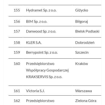
155
Hydramet Sp. z o.o.
Giżycko
156
BIM Sp. z o.o.
Biłgoraj
157
Danwood Sp. z o.o.
Bielsk Podlaski
158
KLER S.A.
Dobrodzień
159
Berrypoint Sp. z o.o.
Szczecin
160
Przedsiębiorstwo
Kraków
Współpracy Gospodarczej
KRAKSERVIS Sp. z o.o.
161
Victoria S.J.
Warszawa
162
Przedsiębiorstwo
Zielona Góra