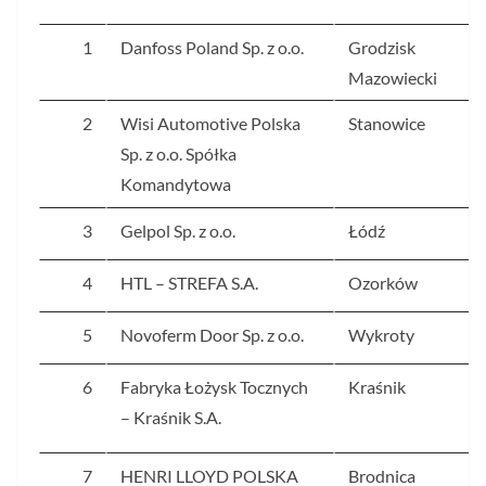
1
Danfoss Poland Sp. z o.o.
Grodzisk
Mazowiecki
2
Wisi Automotive Polska
Stanowice
Sp. z o.o. Spółka
Komandytowa
3
Gelpol Sp. z o.o.
Łódź
4
HTL – STREFA S.A.
Ozorków
5
Novoferm Door Sp. z o.o.
Wykroty
6
Fabryka Łożysk Tocznych
Kraśnik
– Kraśnik S.A.
7
HENRI LLOYD POLSKA
Brodnica