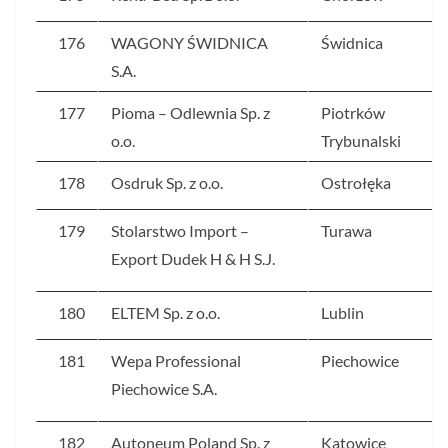
176
WAGONY ŚWIDNICA
Świdnica
S.A.
177
Pioma – Odlewnia Sp. z
Piotrków
o.o.
Trybunalski
178
Osdruk Sp. z o.o.
Ostrołęka
179
Stolarstwo Import –
Turawa
Export Dudek H & H S.J.
180
ELTEM Sp. z o.o.
Lublin
181
Wepa Professional
Piechowice
Piechowice S.A.
182
Autoneum Poland Sp. z
Katowice