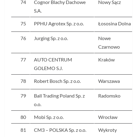
74
Cognor Blachy Dachowe
Nowy Sącz
S.A.
75
PPHU Agrotex Sp. z o.o.
Łososina Dolna
76
Jurging Sp. z o.o.
Nowe
Czarnowo
77
AUTO CENTRUM
Kraków
GOLEMO S.J.
78
Robert Bosch Sp. z o.o.
Warszawa
79
Ball Trading Poland Sp. z
Radomsko
o.o.
80
Mobi Sp. z o.o.
Wrocław
81
CM3 – POLSKA Sp. z o.o.
Wykroty