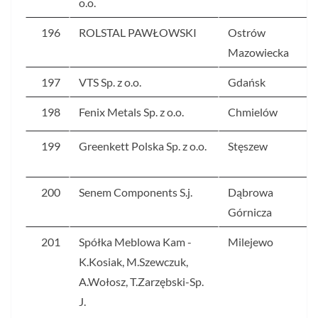
o.o.
196
ROLSTAL PAWŁOWSKI
Ostrów
Mazowiecka
197
VTS Sp. z o.o.
Gdańsk
198
Fenix Metals Sp. z o.o.
Chmielów
199
Greenkett Polska Sp. z o.o.
Stęszew
200
Senem Components S.j.
Dąbrowa
Górnicza
201
Spółka Meblowa Kam -
Milejewo
K.Kosiak, M.Szewczuk,
A.Wołosz, T.Zarzębski-Sp.
J.