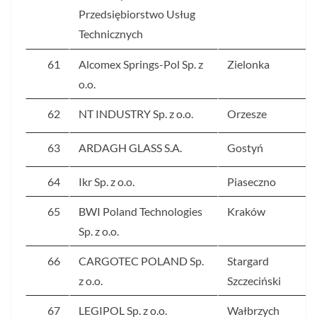
Przedsiębiorstwo Usług
Technicznych
61
Alcomex Springs-Pol Sp. z
Zielonka
o.o.
62
NT INDUSTRY Sp. z o.o.
Orzesze
63
ARDAGH GLASS S.A.
Gostyń
64
Ikr Sp. z o.o.
Piaseczno
65
BWI Poland Technologies
Kraków
Sp. z o.o.
66
CARGOTEC POLAND Sp.
Stargard
z o.o.
Szczeciński
67
LEGIPOL Sp. z o.o.
Wałbrzych