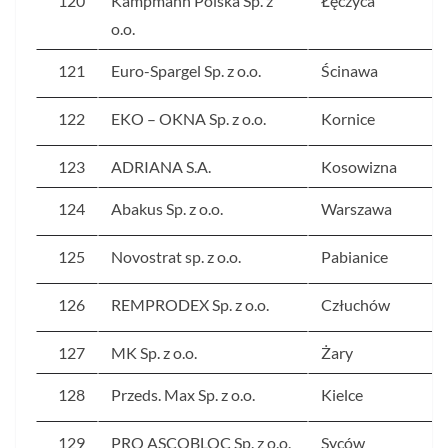
120
Kampmann Polska Sp. z
Łęczyca
o.o.
121
Euro-Spargel Sp. z o.o.
Ścinawa
122
EKO – OKNA Sp. z o.o.
Kornice
123
ADRIANA S.A.
Kosowizna
124
Abakus Sp. z o.o.
Warszawa
125
Novostrat sp. z o.o.
Pabianice
126
REMPRODEX Sp. z o.o.
Człuchów
127
MK Sp. z o.o.
Żary
128
Przeds. Max Sp. z o.o.
Kielce
129
PRO ASCOBLOC Sp. z o.o.
Syców