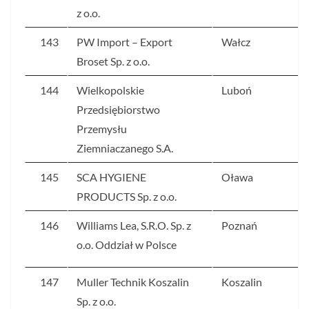
z o.o.
143
PW Import – Export
Wałcz
Broset Sp. z o.o.
144
Wielkopolskie
Luboń
Przedsiębiorstwo
Przemysłu
Ziemniaczanego S.A.
145
SCA HYGIENE
Oława
PRODUCTS Sp. z o.o.
146
Williams Lea, S.R.O. Sp. z
Poznań
o.o. Oddział w Polsce
147
Muller Technik Koszalin
Koszalin
Sp. z o.o.