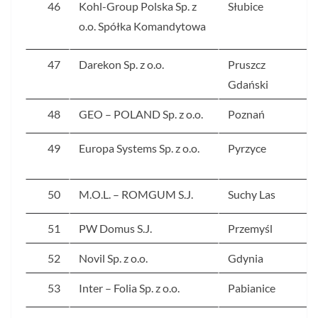
46
Kohl-Group Polska Sp. z
Słubice
o.o. Spółka Komandytowa
47
Darekon Sp. z o.o.
Pruszcz
Gdański
48
GEO – POLAND Sp. z o.o.
Poznań
49
Europa Systems Sp. z o.o.
Pyrzyce
50
M.O.L. – ROMGUM S.J.
Suchy Las
51
PW Domus S.J.
Przemyśl
52
Novil Sp. z o.o.
Gdynia
53
Inter – Folia Sp. z o.o.
Pabianice