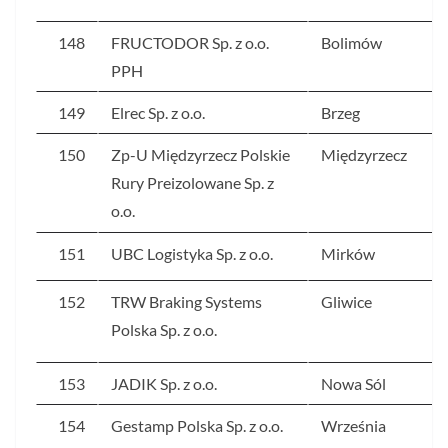
148
FRUCTODOR Sp. z o.o.
Bolimów
PPH
149
Elrec Sp. z o.o.
Brzeg
150
Zp-U Międzyrzecz Polskie
Międzyrzecz
Rury Preizolowane Sp. z
o.o.
151
UBC Logistyka Sp. z o.o.
Mirków
152
TRW Braking Systems
Gliwice
Polska Sp. z o.o.
153
JADIK Sp. z o.o.
Nowa Sól
154
Gestamp Polska Sp. z o.o.
Września