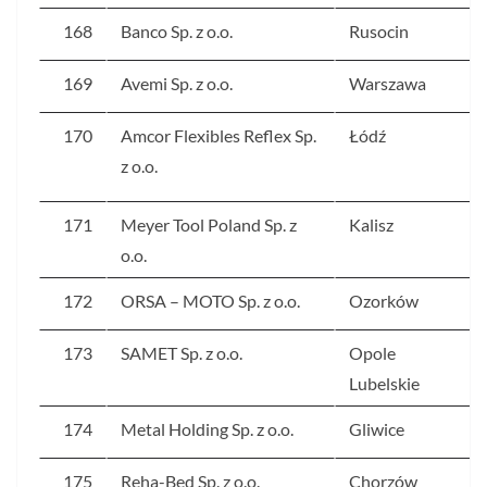
168
Banco Sp. z o.o.
Rusocin
169
Avemi Sp. z o.o.
Warszawa
170
Amcor Flexibles Reflex Sp.
Łódź
z o.o.
171
Meyer Tool Poland Sp. z
Kalisz
o.o.
172
ORSA – MOTO Sp. z o.o.
Ozorków
173
SAMET Sp. z o.o.
Opole
Lubelskie
174
Metal Holding Sp. z o.o.
Gliwice
175
Reha-Bed Sp. z o.o.
Chorzów