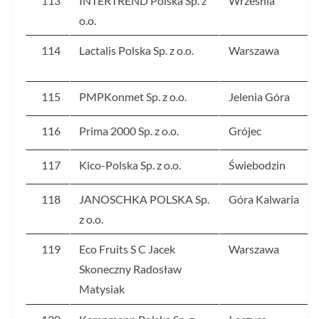
113
INTERTREND Polska Sp. z
Września
o.o.
114
Lactalis Polska Sp. z o.o.
Warszawa
115
PMPKonmet Sp. z o.o.
Jelenia Góra
116
Prima 2000 Sp. z o.o.
Grójec
117
Kico-Polska Sp. z o.o.
Świebodzin
118
JANOSCHKA POLSKA Sp.
Góra Kalwaria
z o.o.
119
Eco Fruits S C Jacek
Warszawa
Skoneczny Radosław
Matysiak