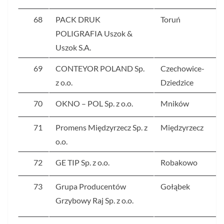
68
PACK DRUK
Toruń
POLIGRAFIA Uszok &
Uszok S.A.
69
CONTEYOR POLAND Sp.
Czechowice-
z o.o.
Dziedzice
70
OKNO – POL Sp. z o.o.
Mników
71
Promens Międzyrzecz Sp. z
Międzyrzecz
o.o.
72
GE TIP Sp. z o.o.
Robakowo
73
Grupa Producentów
Gołąbek
Grzybowy Raj Sp. z o.o.