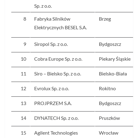
Sp. z o.o.
8
Fabryka Silników
Brzeg
Elektrycznych BESEL S.A.
9
Siropol Sp. z o.o.
Bydgoszcz
10
Cobra Europe Sp. z o.o.
Piekary Śląskie
11
Siro – Bielsko Sp. z o.o.
Bielsko-Biała
12
Evrolux Sp. z o.o.
Rokitno
13
PROJPRZEM S.A.
Bydgoszcz
14
DYNATECH Sp. z o.o.
Pruszków
15
Agilent Technologies
Wrocław