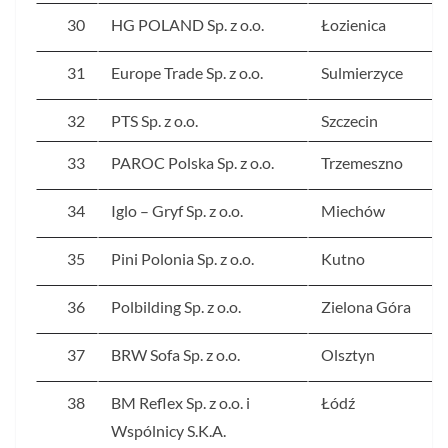
30
HG POLAND Sp. z o.o.
Łozienica
31
Europe Trade Sp. z o.o.
Sulmierzyce
32
PTS Sp. z o.o.
Szczecin
33
PAROC Polska Sp. z o.o.
Trzemeszno
34
Iglo – Gryf Sp. z o.o.
Miechów
35
Pini Polonia Sp. z o.o.
Kutno
36
Polbilding Sp. z o.o.
Zielona Góra
37
BRW Sofa Sp. z o.o.
Olsztyn
38
BM Reflex Sp. z o.o. i
Łódź
Wspólnicy S.K.A.