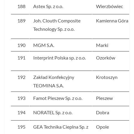
188
Astex Sp. z o.o.
Wierzbówiec
189
Joh. Clouth Composite
Kamienna Góra
Technology Sp. z o.o.
190
MGM S.A.
Marki
191
Interprint Polska sp. z o.o.
Ozorków
192
Zakład Konfekcyjny
Krotoszyn
TEOMINA S.A.
193
Famot Pleszew Sp. z o.o.
Pleszew
194
NORATEL Sp. z o.o.
Dobra
195
GEA Technika Cieplna Sp. z
Opole