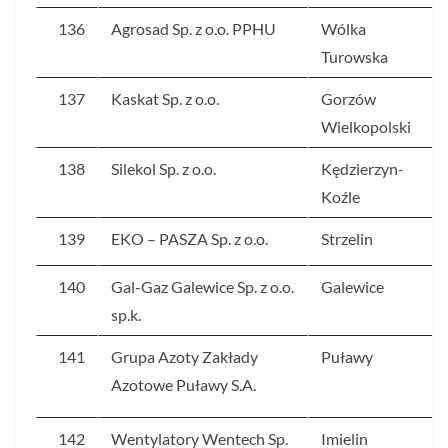
136
Agrosad Sp. z o.o. PPHU
Wólka
Turowska
137
Kaskat Sp. z o.o.
Gorzów
Wielkopolski
138
Silekol Sp. z o.o.
Kędzierzyn-
Koźle
139
EKO – PASZA Sp. z o.o.
Strzelin
140
Gal-Gaz Galewice Sp. z o.o.
Galewice
sp.k.
141
Grupa Azoty Zakłady
Puławy
Azotowe Puławy S.A.
142
Wentylatory Wentech Sp.
Imielin