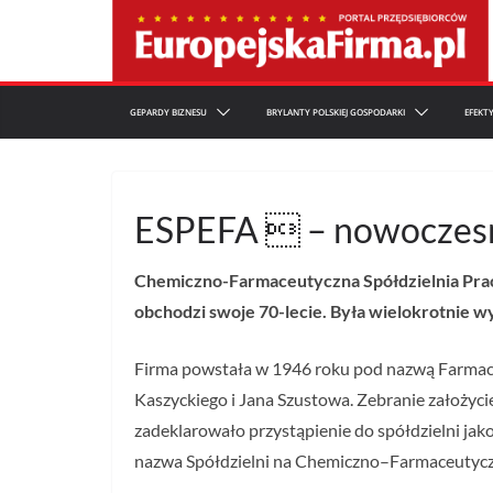
Przejdź
do
treści
GEPARDY BIZNESU
BRYLANTY POLSKIEJ GOSPODARKI
EFEKT
ESPEFA  – nowoczesna
Chemiczno-Farmaceutyczna Spółdzielnia Pra
obchodzi swoje 70-lecie. Była wielokrotnie 
Firma powstała w 1946 roku pod nazwą Farmace
Kaszyckiego i Jana Szustowa. Zebranie założycie
zadeklarowało przystąpienie do spółdzielni ja
nazwa Spółdzielni na Chemiczno–Farmaceutycz