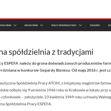
YWNA FIRMA
MOCNA FIRMA
WIELCY MODERNIZATORZY
KONGRESY
KO
 spółdzielnia z tradycjami
cy ESPEFA należy do grona doświadczonych producentów farm
wyróżniana w konkursie Gepardy Biznesu. Od maja 2016 r. jest
utyczna Spółdzielnia Pracy ATOM, z inicjatywy magistrów farmac
lskie odbyło się 9 września 1946 roku w Krakowie w lokalu przy u
ko członkowie – założyciele. 23 kwietnia 1949 roku uchwałą Wal
na Spółdzielnia Pracy ESPEFA.