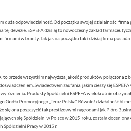
kim duża odpowiedzialność. Od początku swojej działalności firma
na tej dewizie. ESPEFA dzisiaj to nowoczesny zakład farmaceutyczny
irmami w branży. Tak jak na początku tak i dzisiaj firma posiada 
EFA, to przede wszystkim najwyższa jakość produktów połączona z
 doświadczeniem. Świadectwem zaufania, jakim cieszy się ESPEFA 
 i wyróżnienia. Produkty Spółdzielni ESPEFA wielokrotnie otrzym
iego Godła Promocyjnego „Teraz Polska”. Również działalność biz
że się ona poszczycić tak prestiżowymi nagrodami jak Pióro Busin
ijających się Spółdzielni w Polsce w 2015 roku, została doceniona 
h Spółdzielni Pracy w 2015 r.