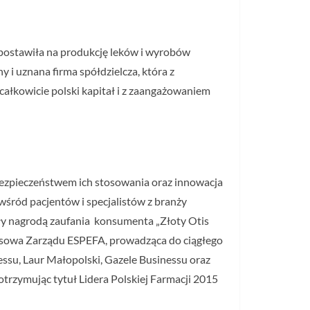
 postawiła na produkcję leków i wyrobów
 i uznana firma spółdzielcza, która z
całkowicie polski kapitał i z zaangażowaniem
 bezpieczeństwem ich stosowania oraz innowacja
wśród pacjentów i specjalistów z branży
ały nagrodą zaufania konsumenta „Złoty Otis
nesowa Zarządu ESPEFA, prowadząca do ciągłego
essu, Laur Małopolski, Gazele Businessu oraz
otrzymując tytuł Lidera Polskiej Farmacji 2015