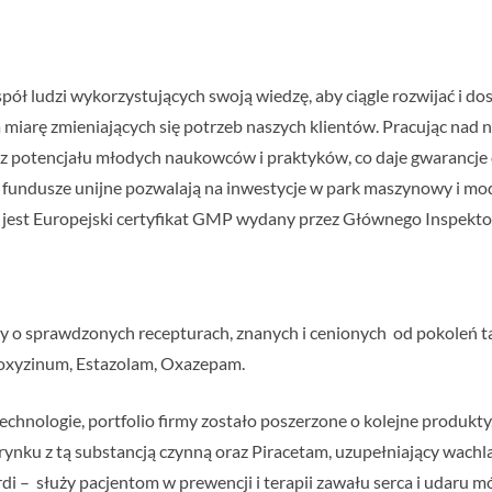
 ludzi wykorzystujących swoją wiedzę, aby ciągle rozwijać i dosk
 miarę zmieniających się potrzeb naszych klientów. Pracując nad
 z potencjału młodych naukowców i praktyków, co daje gwarancje
fundusze unijne pozwalają na inwestycje w park maszynowy i mod
A jest Europejski certyfikat GMP wydany przez Głównego Inspekt
o sprawdzonych recepturach, znanych i cenionych od pokoleń taki
droxyzinum, Estazolam, Oxazepam.
echnologie, portfolio firmy zostało poszerzone o kolejne produ
 rynku z tą substancją czynną oraz Piracetam, uzupełniający wa
di – służy pacjentom w prewencji i terapii zawału serca i udaru m