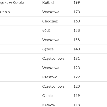
pska w Kołbieli
Kołbiel
199
 z o.o.
Warszawa
173
Chodzież
160
Łódź
158
Warszawa
158
Łężyce
140
Częstochowa
131
Warszawa
123
Rzeszów
122
Częstochowa
120
Opole
119
Kraków
118