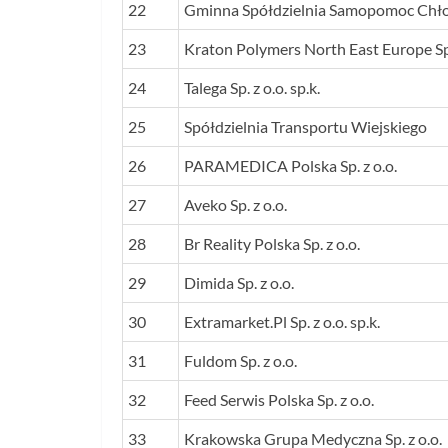
22
Gminna Spółdzielnia Samopomoc Chło
23
Kraton Polymers North East Europe Sp.
24
Talega Sp. z o.o. sp.k.
25
Spółdzielnia Transportu Wiejskiego
26
PARAMEDICA Polska Sp. z o.o.
27
Aveko Sp. z o.o.
28
Br Reality Polska Sp. z o.o.
29
Dimida Sp. z o.o.
30
Extramarket.Pl Sp. z o.o. sp.k.
31
Fuldom Sp. z o.o.
32
Feed Serwis Polska Sp. z o.o.
33
Krakowska Grupa Medyczna Sp. z o.o.