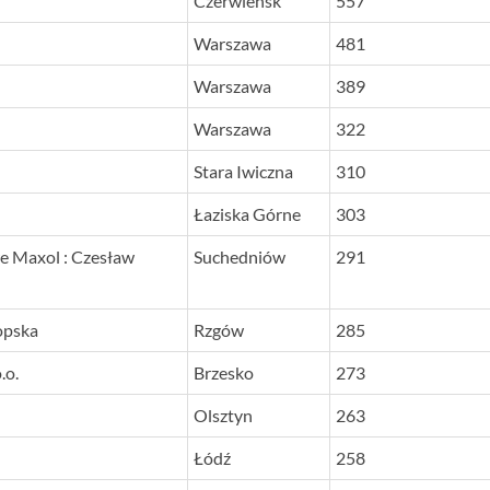
Czerwieńsk
557
Warszawa
481
Warszawa
389
Warszawa
322
Stara Iwiczna
310
Łaziska Górne
303
 Maxol : Czesław
Suchedniów
291
opska
Rzgów
285
.o.
Brzesko
273
Olsztyn
263
Łódź
258