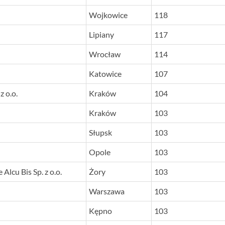
Wojkowice
118
Lipiany
117
Wrocław
114
Katowice
107
 o.o.
Kraków
104
Kraków
103
Słupsk
103
Opole
103
lcu Bis Sp. z o.o.
Żory
103
Warszawa
103
Kępno
103