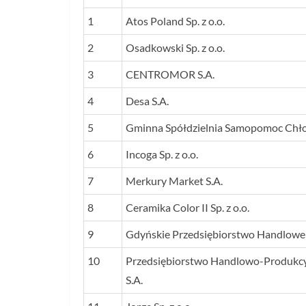
1
Atos Poland Sp. z o.o.
2
Osadkowski Sp. z o.o.
3
CENTROMOR S.A.
4
Desa S.A.
5
Gminna Spółdzielnia Samopomoc Chł
6
Incoga Sp. z o.o.
7
Merkury Market S.A.
8
Ceramika Color II Sp. z o.o.
9
Gdyńskie Przedsiębiorstwo Handlowe Su
10
Przedsiębiorstwo Handlowo-Produkcy
S.A.