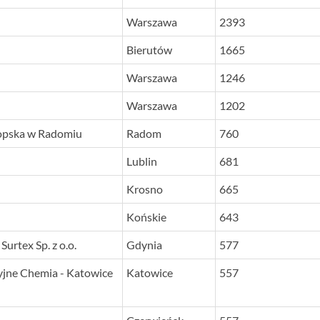
Warszawa
2393
Bierutów
1665
Warszawa
1246
Warszawa
1202
opska w Radomiu
Radom
760
Lublin
681
Krosno
665
Końskie
643
rtex Sp. z o.o.
Gdynia
577
jne Chemia - Katowice
Katowice
557