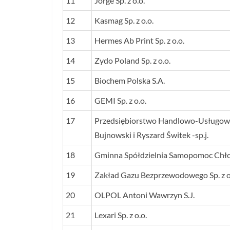
11
Jorge Sp. z o.o.
12
Kasmag Sp. z o.o.
13
Hermes Ab Print Sp. z o.o.
14
Zydo Poland Sp. z o.o.
15
Biochem Polska S.A.
16
GEMI Sp. z o.o.
17
Przedsiębiorstwo Handlowo-Usługowe
Bujnowski i Ryszard Świtek -sp.j.
18
Gminna Spółdzielnia Samopomoc Chł
19
Zakład Gazu Bezprzewodowego Sp. z o
20
OLPOL Antoni Wawrzyn S.J.
21
Lexari Sp. z o.o.