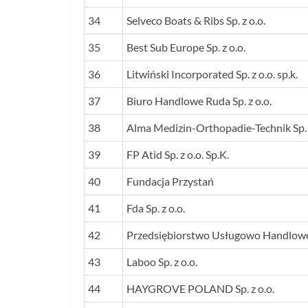
34
Selveco Boats & Ribs Sp. z o.o.
35
Best Sub Europe Sp. z o.o.
36
Litwiński Incorporated Sp. z o.o. sp.k.
37
Biuro Handlowe Ruda Sp. z o.o.
38
Alma Medizin-Orthopadie-Technik Sp. z
39
FP Atid Sp. z o.o. Sp.K.
40
Fundacja Przystań
41
Fda Sp. z o.o.
42
Przedsiębiorstwo Usługowo Handlowe A
43
Laboo Sp. z o.o.
44
HAYGROVE POLAND Sp. z o.o.