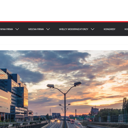
YWNA FIRMA
MOCNA FIRMA
WIELCY MODERNIZATORZY
KONGRESY
KO