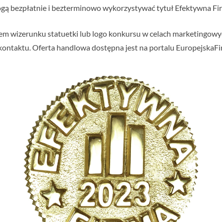
ą bezpłatnie i bezterminowo wykorzystywać tytuł Efektywna Fir
em wizerunku statuetki lub logo konkursu w celach marketingowyc
ontaktu. Oferta handlowa dostępna jest na portalu EuropejskaFir