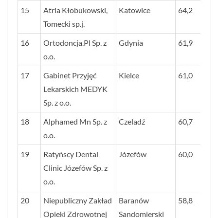
15
Atria Kłobukowski,
Katowice
64,2
Tomecki sp.j.
16
Ortodoncja.Pl Sp. z
Gdynia
61,9
o.o.
17
Gabinet Przyjęć
Kielce
61,0
Lekarskich MEDYK
Sp. z o.o.
18
Alphamed Mn Sp. z
Czeladź
60,7
o.o.
19
Ratyńscy Dental
Józefów
60,0
Clinic Józefów Sp. z
o.o.
20
Niepubliczny Zakład
Baranów
58,8
Opieki Zdrowotnej
Sandomierski