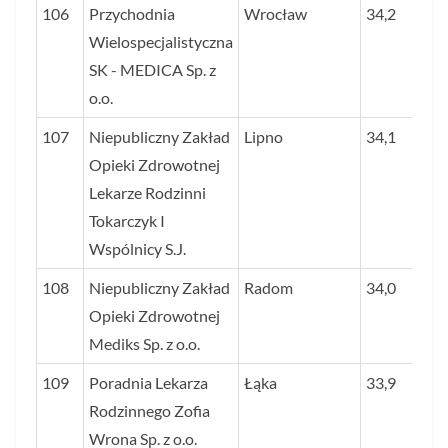
106
Przychodnia
Wrocław
34,2
Wielospecjalistyczna
SK - MEDICA Sp. z
o.o.
107
Niepubliczny Zakład
Lipno
34,1
Opieki Zdrowotnej
Lekarze Rodzinni
Tokarczyk I
Wspólnicy S.J.
108
Niepubliczny Zakład
Radom
34,0
Opieki Zdrowotnej
Mediks Sp. z o.o.
109
Poradnia Lekarza
Łąka
33,9
Rodzinnego Zofia
Wrona Sp. z o.o.