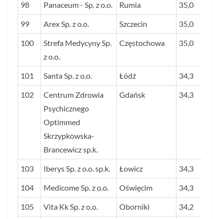
98
Panaceum - Sp. z o.o.
Rumia
35,0
99
Arex Sp. z o.o.
Szczecin
35,0
100
Strefa Medycyny Sp.
Częstochowa
35,0
z o.o.
101
Santa Sp. z o.o.
Łódź
34,3
102
Centrum Zdrowia
Gdańsk
34,3
Psychicznego
Optimmed
Skrzypkowska-
Brancewicz sp.k.
103
Iberys Sp. z o.o. sp.k.
Łowicz
34,3
104
Medicome Sp. z o.o.
Oświęcim
34,3
105
Vita Kk Sp. z o.o.
Oborniki
34,2