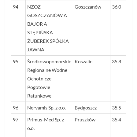
94
NZOZ
Goszczanów
36,0
GOSZCZANÓW A
BAJOR A
STĘPIŃSKA
ŻUBEREK SPÓŁKA
JAWNA
95
Środkowopomorskie
Koszalin
35,8
Regionalne Wodne
Ochotnicze
Pogotowie
Ratunkowe
96
Nervamis Sp. z o.o.
Bydgoszcz
35,5
97
Primus-Med Sp. z
Pruszków
35,4
o.o.