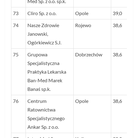
Med Sp. z o.o. sp.k.
73
Cliro Sp. z o.o.
Opole
39,0
74
Nasze Zdrowie
Rojewo
38,6
Janowski,
Ogórkiewicz S.J.
75
Grupowa
Dobrzechów
38,6
Specjalistyczna
Praktyka Lekarska
Ban-Med Marek
Banaś sp.k.
76
Centrum
Opole
38,6
Ratownictwa
Specjalistycznego
Ankar Sp. z o.o.