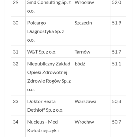
29
Smd Consulting Sp. z
Wrocław
52,0
o.o.
30
Polcargo
Szczecin
51,9
Diagnostyka Sp. z
o.o.
31
W&T Sp. z o.o.
Tarnów
51,7
32
Niepubliczny Zakład
Łódź
51,1
Opieki Zdrowotnej
Zdrowie Rogów Sp. z
o.o.
33
Doktor Beata
Warszawa
50,8
Dethloff Sp. z o.o.
34
Nucleus - Med
Wrocław
50,7
Kołodziejczyk i