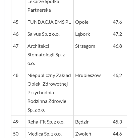
Lekarze Spółka
Partnerska
45
FUNDACJA EMS PL
Opole
47,6
46
Salvus Sp. z o.o.
Lębork
47,2
47
Architekci
Strzegom
46,8
Stomatologii Sp. z
o.o.
48
Niepubliczny Zakład
Hrubieszów
46,2
Opieki Zdrowotnej
Przychodnia
Rodzinna Zdrowie
Sp. z o.o.
49
Reha-Fit Sp. z o.o.
Będzin
45,3
50
Medica Sp. z o.o.
Zwoleń
44,6