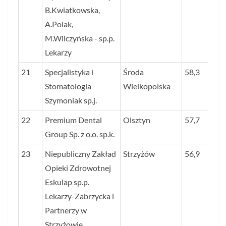
B.Kwiatkowska,
A.Polak,
M.Wilczyńska - sp.p.
Lekarzy
21
Specjalistyka i
Środa
58,3
Stomatologia
Wielkopolska
Szymoniak sp.j.
22
Premium Dental
Olsztyn
57,7
Group Sp. z o.o. sp.k.
23
Niepubliczny Zakład
Strzyżów
56,9
Opieki Zdrowotnej
Eskulap sp.p.
Lekarzy-Zabrzycka i
Partnerzy w
Strzyżowie