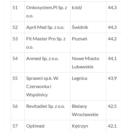
51
Onkosystem.Pl Sp. z
Łódź
44,3
o.o.
52
April Med Sp. z o.o.
Świdnik
44,3
53
Fit Master Pro Sp. z
Poznań
44,2
o.o.
54
Anmed Sp. z o.o.
Nowe Miasto
44,1
Lubawskie
55
Sprawni sp.k. W.
Legnica
43,9
Czerwonka i
Wspólnicy
56
Revitadiet Sp. z o.o.
Bielany
42,5
Wrocławskie
57
Optimed
Kętrzyn
42,1