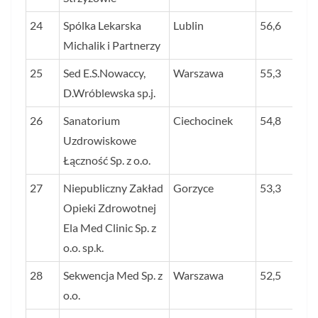
24
Spólka Lekarska
Lublin
56,6
Michalik i Partnerzy
25
Sed E.S.Nowaccy,
Warszawa
55,3
D.Wróblewska sp.j.
26
Sanatorium
Ciechocinek
54,8
Uzdrowiskowe
Łączność Sp. z o.o.
27
Niepubliczny Zakład
Gorzyce
53,3
Opieki Zdrowotnej
Ela Med Clinic Sp. z
o.o. sp.k.
28
Sekwencja Med Sp. z
Warszawa
52,5
o.o.