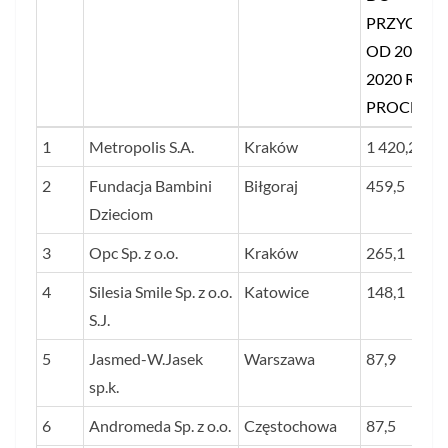
PRZYCHO
OD 2019 R
2020 R. W
PROCENT
LP.
NAZWA FIRMY
SIEDZIBA
ŚREDNI
1
Metropolis S.A.
Kraków
1 420,2
STOSUNEK
2
Fundacja Bambini
Biłgoraj
459,5
ZYSKU NE
Dzieciom
DO
3
Opc Sp. z o.o.
Kraków
PRZYCHO
265,1
OD 2019 R
4
Silesia Smile Sp. z o.o.
Katowice
148,1
2020 R. W
S.J.
PROCENT
5
Jasmed-W.Jasek
Warszawa
87,9
sp.k.
6
Andromeda Sp. z o.o.
Częstochowa
87,5