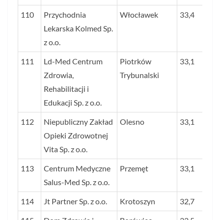
110
Przychodnia
Włocławek
33,4
Lekarska Kolmed Sp.
z o.o.
111
Ld-Med Centrum
Piotrków
33,1
Zdrowia,
Trybunalski
Rehabilitacji i
Edukacji Sp. z o.o.
112
Niepubliczny Zakład
Olesno
33,1
Opieki Zdrowotnej
Vita Sp. z o.o.
113
Centrum Medyczne
Przemęt
33,1
Salus-Med Sp. z o.o.
114
Jt Partner Sp. z o.o.
Krotoszyn
32,7