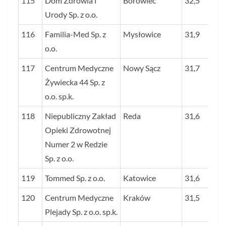
115
Dom Zdrowia i
Borówiec
32,5
Urody Sp. z o.o.
116
Familia-Med Sp. z
Mysłowice
31,9
o.o.
117
Centrum Medyczne
Nowy Sącz
31,7
Żywiecka 44 Sp. z
o.o. sp.k.
118
Niepubliczny Zakład
Reda
31,6
Opieki Zdrowotnej
Numer 2 w Redzie
Sp. z o.o.
119
Tommed Sp. z o.o.
Katowice
31,6
120
Centrum Medyczne
Kraków
31,5
Plejady Sp. z o.o. sp.k.