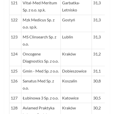
121
Vital-Med Meritum
Garbatka-
31,3
Sp. z o.o. sp.k.
Letnisko
122
Mzk Medicus Sp. z
Gostyń
31,3
o.o. sp.k.
123
MS Clinsearch Sp. z
Lublin
31,3
o.o.
124
Oncogene
Kraków
31,2
Diagnostics Sp. z o.o.
125
Gmin - Med Sp. z o.o.
Dobieszowice
31,1
126
Sanatus Med Sp. z
Koszalin
30,8
o.o.
127
Łubinowa 3 Sp. z o.o.
Katowice
30,5
128
Aviamed Praktyka
Kraków
30,2