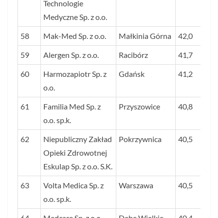
Technologie
Medyczne Sp. z o.o.
58
Mak-Med Sp. z o.o.
Małkinia Górna
42,0
59
Alergen Sp. z o.o.
Racibórz
41,7
60
Harmozapiotr Sp. z
Gdańsk
41,2
o.o.
61
Familia Med Sp. z
Przyszowice
40,8
o.o. sp.k.
62
Niepubliczny Zakład
Pokrzywnica
40,5
Opieki Zdrowotnej
Eskulap Sp. z o.o. S.K.
63
Volta Medica Sp. z
Warszawa
40,5
o.o. sp.k.
64
Medcare Sp. z o.o.
Dębe Wielkie
40,4