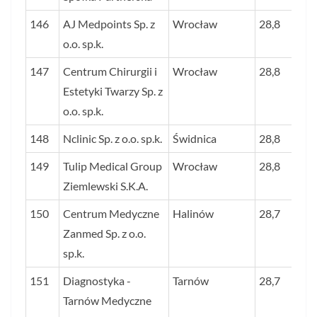
146
AJ Medpoints Sp. z
Wrocław
28,8
o.o. sp.k.
147
Centrum Chirurgii i
Wrocław
28,8
Estetyki Twarzy Sp. z
o.o. sp.k.
148
Nclinic Sp. z o.o. sp.k.
Świdnica
28,8
149
Tulip Medical Group
Wrocław
28,8
Ziemlewski S.K.A.
150
Centrum Medyczne
Halinów
28,7
Zanmed Sp. z o.o.
sp.k.
151
Diagnostyka -
Tarnów
28,7
Tarnów Medyczne