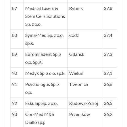
87
Medical Lasers &
Rybnik
37,8
Stem Cells Solutions
Sp. z o.o.
88
Syma-Med Sp. z o.o.
Łódź
37,4
sp.k.
89
Euromiladent Sp. z
Gdańsk
37,3
o.o. Sp.K.
90
Medyk Sp. z o.o. sp.k.
Wieluń
37,1
91
Psychologus Sp. z
Trzebnica
36,6
o.o.
92
Eskulap Sp. z o.o.
Kudowa-Zdrój
36,5
93
Cor-Med M&S
Przemków
36,2
Diallo sp.j.