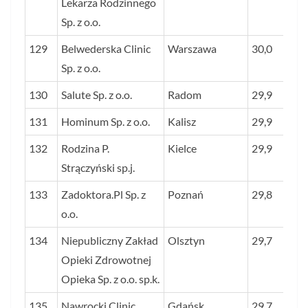
Lekarza Rodzinnego
Sp. z o.o.
129
Belwederska Clinic
Warszawa
30,0
Sp. z o.o.
130
Salute Sp. z o.o.
Radom
29,9
131
Hominum Sp. z o.o.
Kalisz
29,9
132
Rodzina P.
Kielce
29,9
Strączyński sp.j.
133
Zadoktora.Pl Sp. z
Poznań
29,8
o.o.
134
Niepubliczny Zakład
Olsztyn
29,7
Opieki Zdrowotnej
Opieka Sp. z o.o. sp.k.
135
Nawrocki Clinic
Gdańsk
29,7