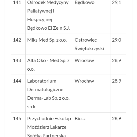
141
Ośrodek Medycyny
Będkowo
29,1
Paliatywnej i
Hospicyjnej
Będkowo El Zein S.J.
142
Miks Med Sp. z o.o.
Ostrowiec
29,0
Świętokrzyski
143
Alfa Oko - Med Sp. z
Wrocław
28,9
o.o.
144
Laboratorium
Wrocław
28,9
Dermatologiczne
Derma-Lab Sp. z o.o.
sp.k.
145
Przychodnie Eskulap
Biecz
28,9
Moździerz Lekarze
Spółka Partnerska