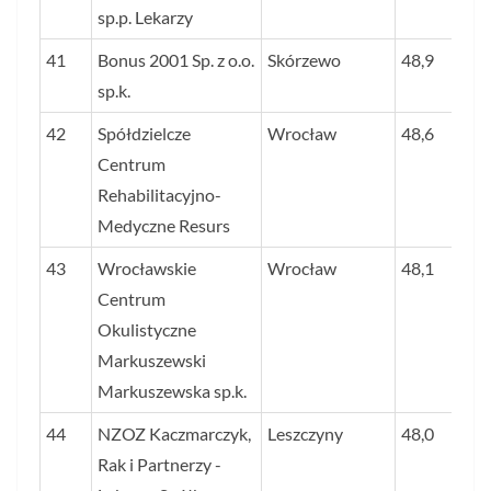
sp.p. Lekarzy
41
Bonus 2001 Sp. z o.o.
Skórzewo
48,9
sp.k.
42
Spółdzielcze
Wrocław
48,6
Centrum
Rehabilitacyjno-
Medyczne Resurs
43
Wrocławskie
Wrocław
48,1
Centrum
Okulistyczne
Markuszewski
Markuszewska sp.k.
44
NZOZ Kaczmarczyk,
Leszczyny
48,0
Rak i Partnerzy -