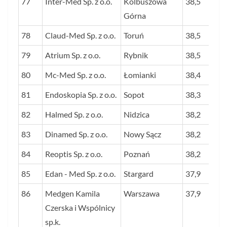
77
Inter-Med Sp. z o.o.
Kolbuszowa
38,5
Górna
78
Claud-Med Sp. z o.o.
Toruń
38,5
79
Atrium Sp. z o.o.
Rybnik
38,5
80
Mc-Med Sp. z o.o.
Łomianki
38,4
81
Endoskopia Sp. z o.o.
Sopot
38,3
82
Halmed Sp. z o.o.
Nidzica
38,2
83
Dinamed Sp. z o.o.
Nowy Sącz
38,2
84
Reoptis Sp. z o.o.
Poznań
38,2
85
Edan - Med Sp. z o.o.
Stargard
37,9
86
Medgen Kamila
Warszawa
37,9
Czerska i Wspólnicy
sp.k.