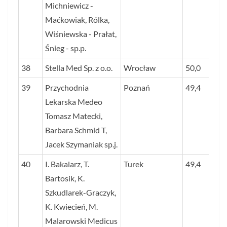
Michniewicz -
Maćkowiak, Rólka,
Wiśniewska - Prałat,
Śnieg - sp.p.
38
Stella Med Sp. z o.o.
Wrocław
50,0
39
Przychodnia
Poznań
49,4
Lekarska Medeo
Tomasz Matecki,
Barbara Schmid T,
Jacek Szymaniak sp.j.
40
I. Bakalarz, T.
Turek
49,4
Bartosik, K.
Szkudlarek-Graczyk,
K. Kwiecień, M.
Malarowski Medicus