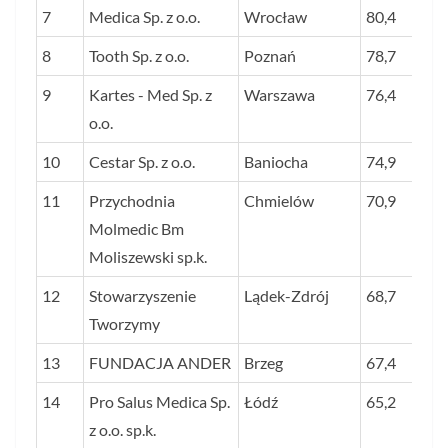
7
Medica Sp. z o.o.
Wrocław
80,4
8
Tooth Sp. z o.o.
Poznań
78,7
9
Kartes - Med Sp. z
Warszawa
76,4
o.o.
10
Cestar Sp. z o.o.
Baniocha
74,9
11
Przychodnia
Chmielów
70,9
Molmedic Bm
Moliszewski sp.k.
12
Stowarzyszenie
Lądek-Zdrój
68,7
Tworzymy
13
FUNDACJA ANDER
Brzeg
67,4
14
Pro Salus Medica Sp.
Łódź
65,2
z o.o. sp.k.