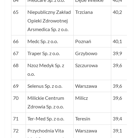
65
Niepubliczny Zakład
Trzciana
40,2
Opieki Zdrowotnej
Arsmedica Sp. z o.o.
66
Medc Sp. z o.o.
Poznań
40,1
67
Traper Sp. z o.o.
Grzybowo
39,9
68
Nzoz Medyk Sp. z
Szczurowa
39,6
o.o.
69
Selenus Sp. z o.o.
Warszawa
39,6
70
Milickie Centrum
Milicz
39,6
Zdrowia Sp. z o.o.
71
Ter-Med Sp. z o.o.
Teresin
39,4
72
Przychodnia Vita
Warszawa
39,1