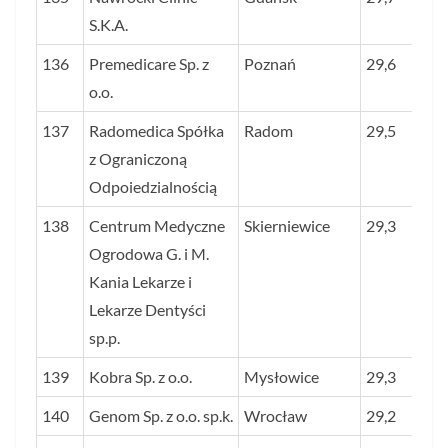
S.K.A.
136
Premedicare Sp. z
Poznań
29,6
o.o.
137
Radomedica Spółka
Radom
29,5
z Ograniczoną
Odpoiedzialnością
138
Centrum Medyczne
Skierniewice
29,3
Ogrodowa G. i M.
Kania Lekarze i
Lekarze Dentyści
sp.p.
139
Kobra Sp. z o.o.
Mysłowice
29,3
140
Genom Sp. z o.o. sp.k.
Wrocław
29,2