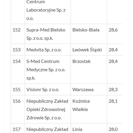
Centrum
Laboratoryjne Sp. z
o.o.
152
Supra-Med Bielsko
Bielsko-Biała
28,6
Sp. z o.o. sp.k.
153
Medvita Sp. z o.o.
Lwówek Śląski
28,4
154
S-Med Centrum
Brzostek
28,4
Medyczne Sp. z o.o.
sp.k.
155
Visionr Sp. z o.o.
Warszawa
28,3
156
Niepubliczny Zakład
Koźmice
28,1
Opieki Zdrowotnej
Wielkie
Zdrowie Sp. z o.o.
157
Niepubliczny Zakład
Linia
28,0