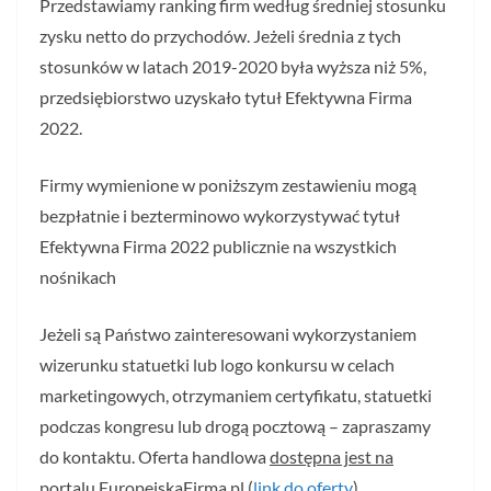
Przedstawiamy ranking firm według średniej stosunku
zysku netto do przychodów. Jeżeli średnia z tych
stosunków w latach 2019-2020 była wyższa niż 5%,
przedsiębiorstwo uzyskało tytuł Efektywna Firma
2022.
Firmy wymienione w poniższym zestawieniu mogą
bezpłatnie i bezterminowo wykorzystywać tytuł
Efektywna Firma 2022 publicznie na wszystkich
nośnikach
Jeżeli są Państwo zainteresowani wykorzystaniem
wizerunku statuetki lub logo konkursu w celach
marketingowych, otrzymaniem certyfikatu, statuetki
podczas kongresu lub drogą pocztową – zapraszamy
do kontaktu. Oferta handlowa
dostępna jest na
portalu EuropejskaFirma.pl (
link do oferty
).