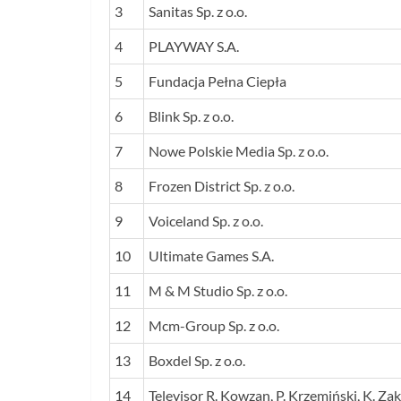
3
Sanitas Sp. z o.o.
4
PLAYWAY S.A.
5
Fundacja Pełna Ciepła
6
Blink Sp. z o.o.
7
Nowe Polskie Media Sp. z o.o.
8
Frozen District Sp. z o.o.
9
Voiceland Sp. z o.o.
10
Ultimate Games S.A.
11
M & M Studio Sp. z o.o.
12
Mcm-Group Sp. z o.o.
13
Boxdel Sp. z o.o.
14
Televisor R. Kowzan, P. Krzemiński, K. Zak