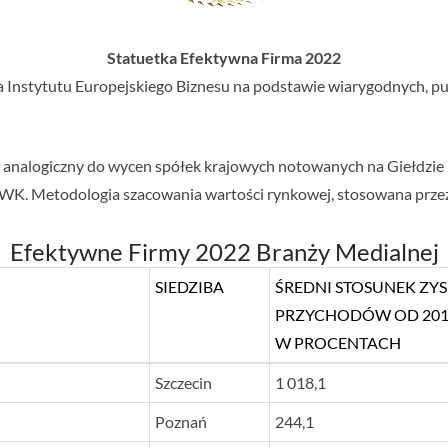
Statuetka Efektywna Firma 2022
a Instytutu Europejskiego Biznesu na podstawie wiarygodnych, pu
b analogiczny do wycen spółek krajowych notowanych na Giełdzi
WK. Metodologia szacowania wartości rynkowej, stosowana przez 
Efektywne Firmy 2022 Branży Medialnej
SIEDZIBA
ŚREDNI STOSUNEK ZY
PRZYCHODÓW OD 2019 
W PROCENTACH
SIEDZIBA
ŚREDNI STOSUNEK ZY
Szczecin
1 018,1
PRZYCHODÓW OD 2019 
Poznań
244,1
W PROCENTACH