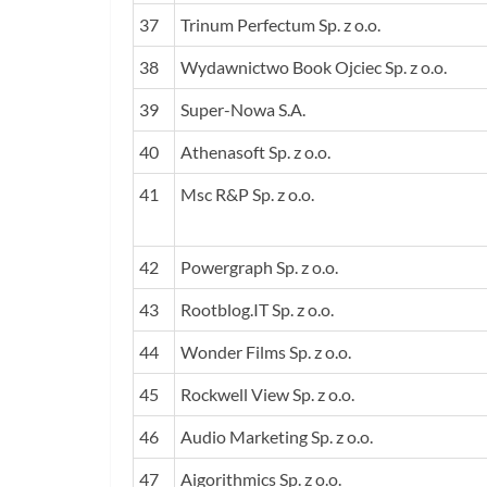
37
Trinum Perfectum Sp. z o.o.
38
Wydawnictwo Book Ojciec Sp. z o.o.
39
Super-Nowa S.A.
40
Athenasoft Sp. z o.o.
41
Msc R&P Sp. z o.o.
42
Powergraph Sp. z o.o.
43
Rootblog.IT Sp. z o.o.
44
Wonder Films Sp. z o.o.
45
Rockwell View Sp. z o.o.
46
Audio Marketing Sp. z o.o.
47
Aigorithmics Sp. z o.o.