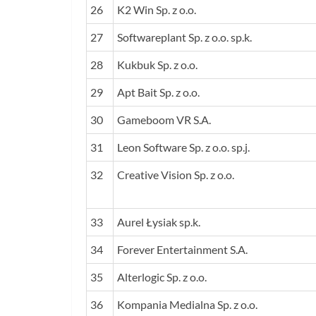
26
K2 Win Sp. z o.o.
27
Softwareplant Sp. z o.o. sp.k.
28
Kukbuk Sp. z o.o.
29
Apt Bait Sp. z o.o.
30
Gameboom VR S.A.
31
Leon Software Sp. z o.o. sp.j.
32
Creative Vision Sp. z o.o.
33
Aurel Łysiak sp.k.
34
Forever Entertainment S.A.
35
Alterlogic Sp. z o.o.
36
Kompania Medialna Sp. z o.o.