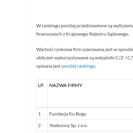
W rankingu poniżej przedstawione są wyliczeni
finansowych z Krajowego Rejestru Sądowego.
Wartość rynkowa firm szacowana jest w sposó
obliczeń wykorzystywane są wskaźniki C/Z i C/
opisana jest
poniżej rankingu
.
LP.
NAZWA FIRMY
LP.
NAZWA FIRMY
1
Fundacja Ku Bogu
2
Yeabunny Sp. z o.o.