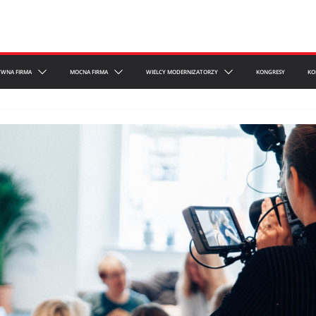
YWNA FIRMA
MOCNA FIRMA
WIELCY MODERNIZATORZY
KONGRESY
KO