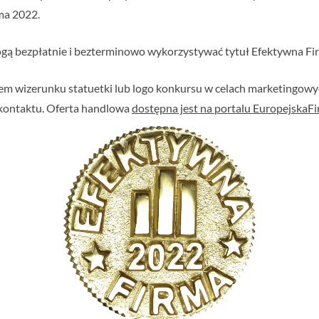
ma 2022.
ą bezpłatnie i bezterminowo wykorzystywać tytuł Efektywna Fir
em wizerunku statuetki lub logo konkursu w celach marketingowyc
kontaktu. Oferta handlowa
dostępna jest na portalu EuropejskaFir