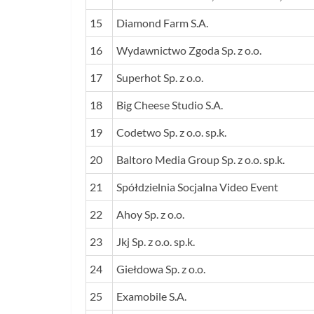
15
Diamond Farm S.A.
16
Wydawnictwo Zgoda Sp. z o.o.
17
Superhot Sp. z o.o.
18
Big Cheese Studio S.A.
19
Codetwo Sp. z o.o. sp.k.
20
Baltoro Media Group Sp. z o.o. sp.k.
21
Spółdzielnia Socjalna Video Event
22
Ahoy Sp. z o.o.
23
Jkj Sp. z o.o. sp.k.
24
Giełdowa Sp. z o.o.
25
Examobile S.A.