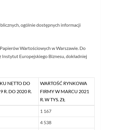
blicznych, ogólnie dostępnych informacji
e Papierów Wartościowych w Warszawie. Do
Instytut Europejskiego Biznesu, dokładniej
SKU NETTO DO
WARTOŚĆ RYNKOWA
R. DO 2020 R.
FIRMY W MARCU 2021
R. W TYS. ZŁ
SKU NETTO DO
WARTOŚĆ RYNKOWA
1 167
R. DO 2020 R.
FIRMY W MARCU 2021
4 538
R. W TYS. ZŁ