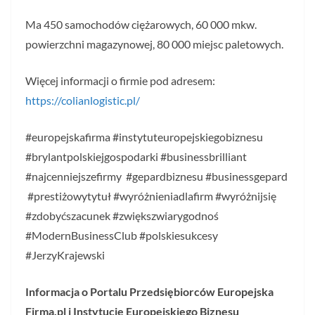
Ma 450 samochodów ciężarowych, 60 000 mkw.
powierzchni magazynowej, 80 000 miejsc paletowych.
Więcej informacji o firmie pod adresem:
https://colianlogistic.pl/
#europejskafirma #instytuteuropejskiegobiznesu
#brylantpolskiejgospodarki #businessbrilliant
#najcenniejszefirmy #gepardbiznesu #businessgepard
#prestiżowytytuł #wyróżnieniadlafirm #wyróżnijsię
#zdobyćszacunek #zwiększwiarygodnoś
#ModernBusinessClub #polskiesukcesy
#JerzyKrajewski
Informacja o Portalu Przedsiębiorców Europejska
Firma.pl i Instytucie Europejskiego Biznesu