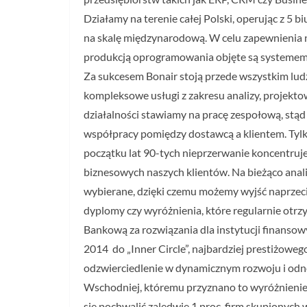
Działamy na terenie całej Polski, operując z 5 
na skalę międzynarodową. W celu zapewnienia n
produkcją oprogramowania objęte są systemem 
Za sukcesem Bonair stoją przede wszystkim lu
kompleksowe usługi z zakresu analizy, projekt
działalności stawiamy na pracę zespołową, stąd 
współpracy pomiędzy dostawcą a klientem. Tylk
początku lat 90-tych nieprzerwanie koncentruj
biznesowych naszych klientów. Na bieżąco analiz
wybierane, dzięki czemu możemy wyjść naprzeci
dyplomy czy wyróżnienia, które regularnie otrz
Bankową za rozwiązania dla instytucji finanso
2014 do „Inner Circle”, najbardziej prestiżowe
odzwierciedlenie w dynamicznym rozwoju i odno
Wschodniej, któremu przyznano to wyróżnienie 
się pochwalić zaledwie 1 proc. firm skupionych 