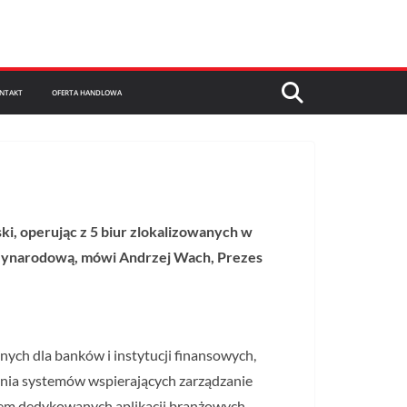
NTAKT
OFERTA HANDLOWA
ki, operując z 5 biur zlokalizowanych w
ędzynarodową, mówi Andrzej Wach, Prezes
znych dla banków i instytucji finansowych,
żania systemów wspierających zarządzanie
niem dedykowanych aplikacji branżowych.