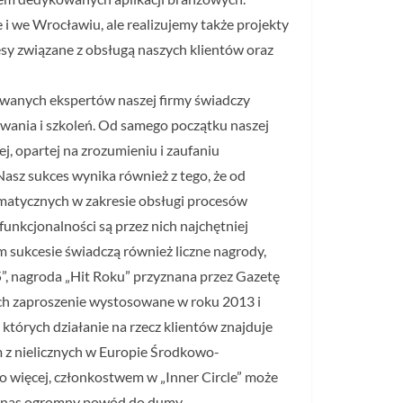
 i we Wrocławiu, ale realizujemy także projekty
sy związane z obsługą naszych klientów oraz
owanych ekspertów naszej firmy świadczy
owania i szkoleń. Od samego początku naszej
j, opartej na zrozumieniu i zaufaniu
asz sukces wynika również z tego, że od
rmatycznych w zakresie obsługi procesów
funkcjonalności są przez nich najchętniej
 sukcesie świadczą również liczne nagrody,
5”, nagroda „Hit Roku” przyznana przez Gazetę
ich zaproszenie wystosowane w roku 2013 i
których działanie na rzecz klientów znajduje
 z nielicznych w Europie Środkowo-
 więcej, członkostwem w „Inner Circle” może
dla nas ogromny powód do dumy.