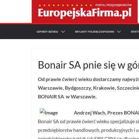
Przejdź
do
treści
GEPARDY BIZNESU
BRYLANTY POLSKIEJ GOSPODARKI
EFEKT
Bonair SA pnie się w gó
Od prawie ćwierć wieku dostarczamy najwyższe
Warszawie, Bydgoszczy, Krakowie, Szczecinie
BONAIR SA w Warszawie.
Andrzej Wach, Prezes BONA
Bonair SA od prawie ćwierć wieku specjalizuje s
przedsiębiorstw handlowych, produkcyjnych i u
przedsiębiorstw takich jak ERP, CRM czy Busin