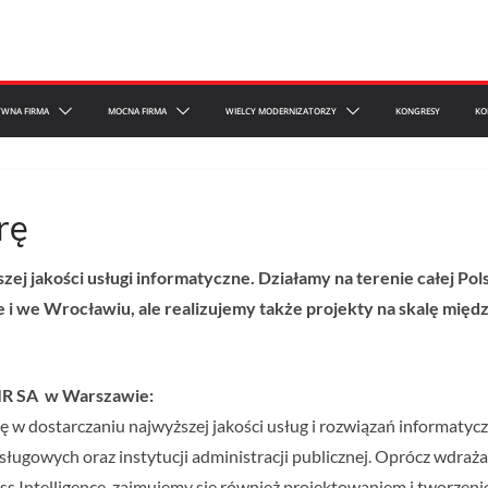
YWNA FIRMA
MOCNA FIRMA
WIELCY MODERNIZATORZY
KONGRESY
KO
rę
j jakości usługi informatyczne. Działamy na terenie całej Pols
 i we Wrocławiu, ale realizujemy także projekty na skalę mi
IR SA w Warszawie:
ię w dostarczaniu najwyższej jakości usług i rozwiązań informatyc
sługowych oraz instytucji administracji publicznej. Oprócz wdra
ess Intelligence, zajmujemy się również projektowaniem i tworze