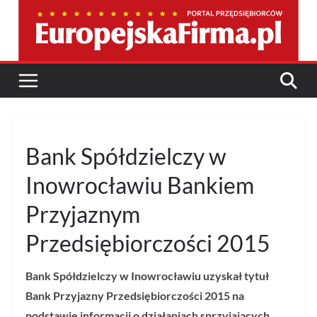
Przejdź
do
treści
Bank Spółdzielczy w
Inowrocławiu Bankiem
Przyjaznym
Przedsiębiorczości 2015
Bank Spółdzielczy w Inowrocławiu uzyskał
tytuł
Bank Przyjazny
Przedsiębiorczości 2015 na
podstawie informacji o działaniach sprzyjających