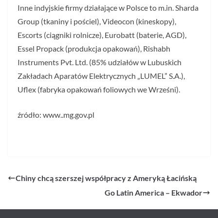
Inne indyjskie firmy działające w Polsce to m.in. Sharda
Group (tkaniny i pościel), Videocon (kineskopy),
Escorts (ciągniki rolnicze), Eurobatt (baterie, AGD),
Essel Propack (produkcja opakowań), Rishabh
Instruments Pvt. Ltd. (85% udziałów w Lubuskich
Zakładach Aparatów Elektrycznych „LUMEL” S.A.),
Uflex (fabryka opakowań foliowych we Wrześni).
źródło: www..mg.gov.pl
Chiny chcą szerszej współpracy z Ameryką Łacińską
Go Latin America – Ekwador