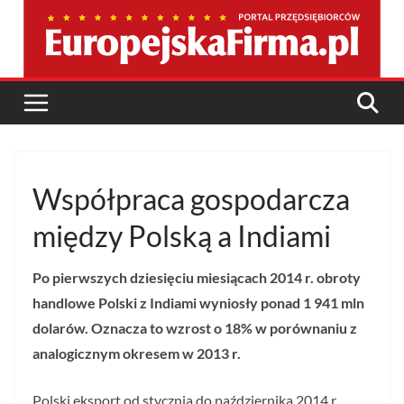
Przejdź
do
treści
Współpraca gospodarcza
między Polską a Indiami
Po pierwszych dziesięciu miesiącach 2014 r. obroty
handlowe Polski z Indiami wyniosły ponad 1 941 mln
dolarów. Oznacza to wzrost o 18% w porównaniu z
analogicznym okresem w 2013 r.
Polski eksport od stycznia do października 2014 r.