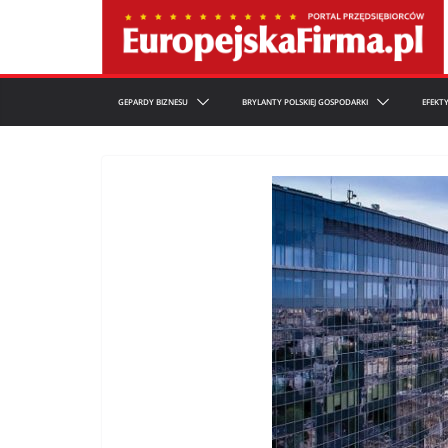
Przejdź
do
treści
GEPARDY BIZNESU
BRYLANTY POLSKIEJ GOSPODARKI
EFEKT