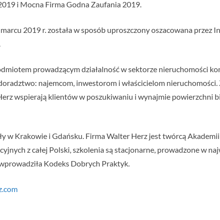
2019 i Mocna Firma Godna Zaufania 2019.
 marcu 2019 r. została w sposób uproszczony oszacowana przez Ins
.
odmiotem prowadzącym działalność w sektorze nieruchomości kome
doradztwo: najemcom, inwestorom i właścicielom nieruchomości. 
r Herz wspierają klientów w poszukiwaniu i wynajmie powierzchni
ły w Krakowie i Gdańsku. Firma Walter Herz jest twórcą Akademii
jnych z całej Polski, szkolenia są stacjonarne, prowadzone w naj
 wprowadziła Kodeks Dobrych Praktyk.
rz.com