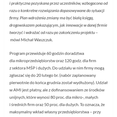
i praktyczna pozyskana przez uczestników, wzbogacona od
razu o konkretne rozwiązania dopasowywane do sytuacji
firmy. Plan wdrożenia zmiany ma być białą księgą,
drogowskazem pokazującym, jak innowacje w danej firmie
tworzyć i wdrażać od razu po zakończeniu projektu
–
mówi Michał Waszczuk.
Program przewiduje 60 godzin doradztwa
dla mikroprzedsiębiorstw oraz 120 godz. dla firm
z sektora MŚP i dużych. Do udziału w nim firmy mogą
zgłaszać się do 20 lutego br. (nabór zaplanowany
pierwotnie do końca grudnia został wydłużony). Udział
w AMI jest płatny, ale z dofinansowaniem ze środków
unijnych, które wynosi 80 proc. dla mikro-, małych
i średnich firm oraz 50 proc. dla dużych. To oznacza, że
maksymalny wkład własny przedsiębiorstwa – przy