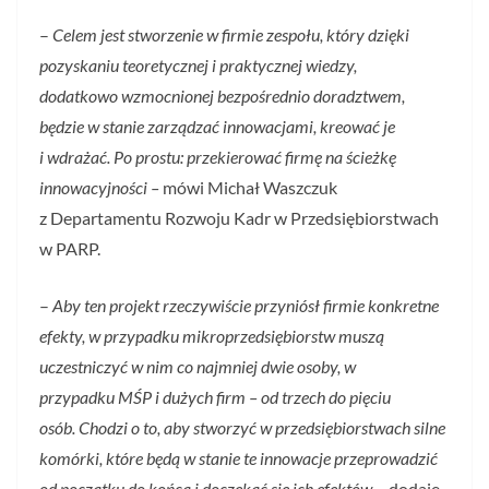
–
Celem jest stworzenie w firmie zespołu, który dzięki
pozyskaniu teoretycznej i praktycznej wiedzy,
dodatkowo wzmocnionej bezpośrednio doradztwem,
będzie w stanie zarządzać innowacjami, kreować je
i wdrażać. Po prostu: przekierować firmę na ścieżkę
innowacyjności –
mówi Michał Waszczuk
z Departamentu Rozwoju Kadr w Przedsiębiorstwach
w PARP.
–
Aby ten projekt rzeczywiście przyniósł firmie konkretne
efekty, w przypadku mikroprzedsiębiorstw muszą
uczestniczyć w nim co najmniej dwie osoby, w
przypadku MŚP i dużych firm – od trzech do pięciu
osób. Chodzi o to, aby stworzyć w przedsiębiorstwach silne
komórki, które będą w stanie te innowacje przeprowadzić
od początku do końca i doczekać się ich efektów
– dodaje