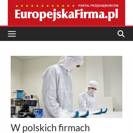
Przejdź
do
treści
W polskich firmach