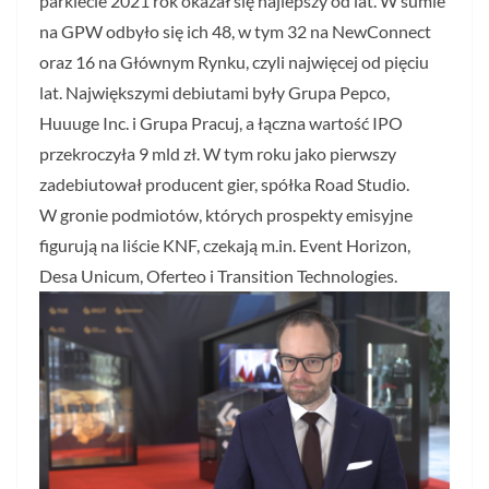
parkiecie 2021 rok okazał się najlepszy od lat. W sumie
na GPW odbyło się ich 48, w tym 32 na NewConnect
oraz 16 na Głównym Rynku, czyli najwięcej od pięciu
lat. Największymi debiutami były Grupa Pepco,
Huuuge Inc. i Grupa Pracuj, a łączna wartość IPO
przekroczyła 9 mld zł. W tym roku jako pierwszy
zadebiutował producent gier, spółka Road Studio.
W gronie podmiotów, których prospekty emisyjne
figurują na liście KNF, czekają m.in. Event Horizon,
Desa Unicum, Oferteo i Transition Technologies.