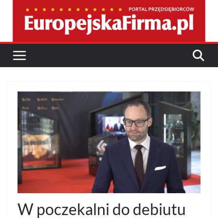
Przejdź
do
treści
W poczekalni do debiutu