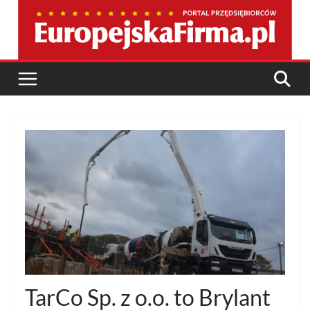
Przejdź
do
treści
TarCo Sp. z o.o. to Brylant