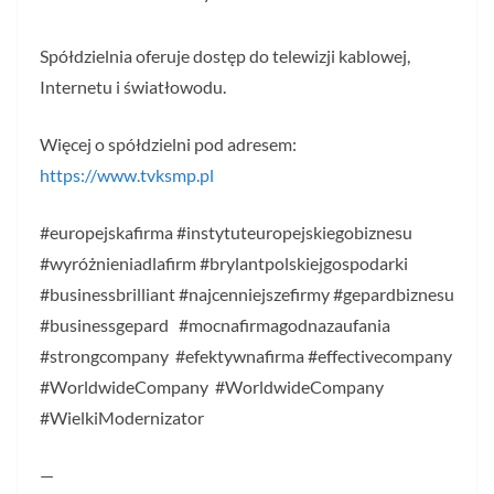
Spółdzielnia oferuje dostęp do telewizji kablowej,
Internetu i światłowodu.
Więcej o spółdzielni pod adresem:
https://www.tvksmp.pl
#europejskafirma #instytuteuropejskiegobiznesu
#wyróżnieniadlafirm #brylantpolskiejgospodarki
#businessbrilliant #najcenniejszefirmy #gepardbiznesu
#businessgepard #mocnafirmagodnazaufania
#strongcompany #efektywnafirma #effectivecompany
#WorldwideCompany #WorldwideCompany
#WielkiModernizator
—