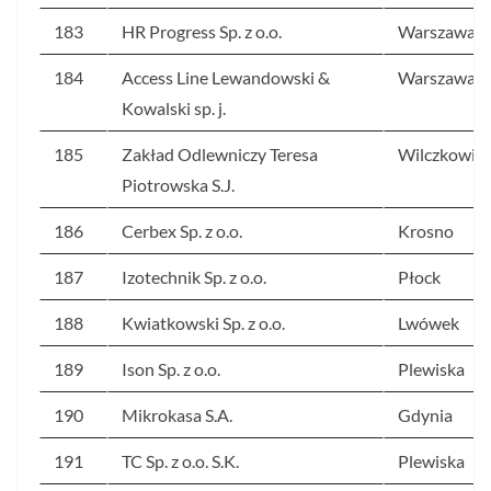
183
HR Progress Sp. z o.o.
Warszawa
184
Access Line Lewandowski &
Warszawa
Kowalski sp. j.
185
Zakład Odlewniczy Teresa
Wilczkowic
Piotrowska S.J.
186
Cerbex Sp. z o.o.
Krosno
187
Izotechnik Sp. z o.o.
Płock
188
Kwiatkowski Sp. z o.o.
Lwówek
189
Ison Sp. z o.o.
Plewiska
190
Mikrokasa S.A.
Gdynia
191
TC Sp. z o.o. S.K.
Plewiska