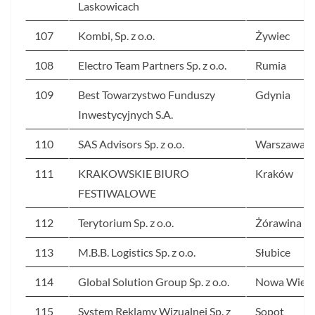
Laskowicach
107
Kombi, Sp. z o.o.
Żywiec
108
Electro Team Partners Sp. z o.o.
Rumia
109
Best Towarzystwo Funduszy
Gdynia
Inwestycyjnych S.A.
110
SAS Advisors Sp. z o.o.
Warszawa
111
KRAKOWSKIE BIURO
Kraków
FESTIWALOWE
112
Terytorium Sp. z o.o.
Żórawina
113
M.B.B. Logistics Sp. z o.o.
Słubice
114
Global Solution Group Sp. z o.o.
Nowa Wieś
115
System Reklamy Wizualnej Sp. z
Sopot