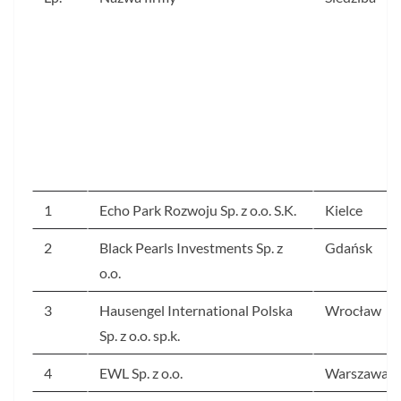
1
Echo Park Rozwoju Sp. z o.o. S.K.
Kielce
2
Black Pearls Investments Sp. z
Gdańsk
o.o.
3
Hausengel International Polska
Wrocław
Sp. z o.o. sp.k.
4
EWL Sp. z o.o.
Warszawa