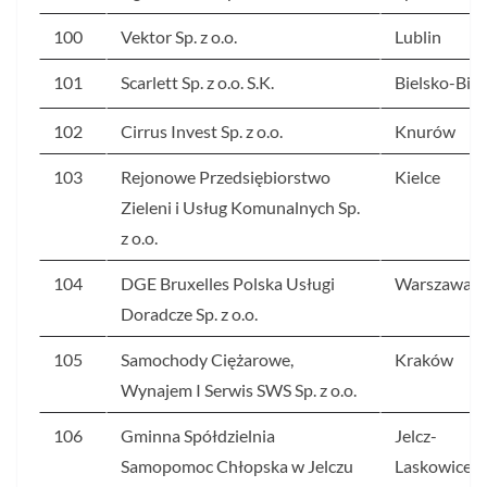
100
Vektor Sp. z o.o.
Lublin
101
Scarlett Sp. z o.o. S.K.
Bielsko-Biał
102
Cirrus Invest Sp. z o.o.
Knurów
103
Rejonowe Przedsiębiorstwo
Kielce
Zieleni i Usług Komunalnych Sp.
z o.o.
104
DGE Bruxelles Polska Usługi
Warszawa
Doradcze Sp. z o.o.
105
Samochody Ciężarowe,
Kraków
Wynajem I Serwis SWS Sp. z o.o.
106
Gminna Spółdzielnia
Jelcz-
Samopomoc Chłopska w Jelczu
Laskowice