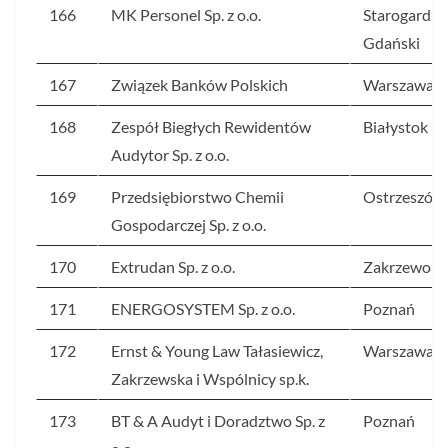
166
MK Personel Sp. z o.o.
Starogard
Gdański
167
Związek Banków Polskich
Warszawa
168
Zespół Biegłych Rewidentów
Białystok
Audytor Sp. z o.o.
169
Przedsiębiorstwo Chemii
Ostrzeszów
Gospodarczej Sp. z o.o.
170
Extrudan Sp. z o.o.
Zakrzewo
171
ENERGOSYSTEM Sp. z o.o.
Poznań
172
Ernst & Young Law Tałasiewicz,
Warszawa
Zakrzewska i Wspólnicy sp.k.
173
BT & A Audyt i Doradztwo Sp. z
Poznań