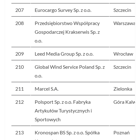
207
Eurocargo Survey Sp. z o.o.
Szczecin
208
Przedsiębiorstwo Współpracy
Warszawa
Gospodarczej Krakserwis Sp. z
o.o.
209
Leed Media Group Sp. z o.o.
Wrocław
210
Global Wind Service Poland Sp. z
Szczecin
o.o.
211
Marcel S.A.
Zielonka
212
Polsport Sp. z o.o. Fabryka
Góra Kalwar
Artykułów Turystycznych i
Sportowych
213
Kronospan BS Sp. z o.o. Spółka
Poznań