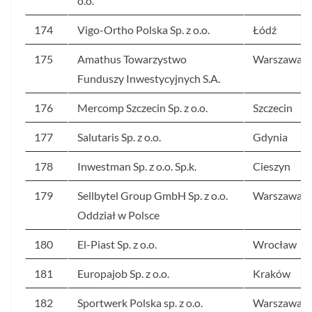
o.o.
174
Vigo-Ortho Polska Sp. z o.o.
Łódź
175
Amathus Towarzystwo
Warszawa
Funduszy Inwestycyjnych S.A.
176
Mercomp Szczecin Sp. z o.o.
Szczecin
177
Salutaris Sp. z o.o.
Gdynia
178
Inwestman Sp. z o.o. Sp.k.
Cieszyn
179
Sellbytel Group GmbH Sp. z o.o.
Warszawa
Oddział w Polsce
180
El-Piast Sp. z o.o.
Wrocław
181
Europajob Sp. z o.o.
Kraków
182
Sportwerk Polska sp. z o.o.
Warszawa