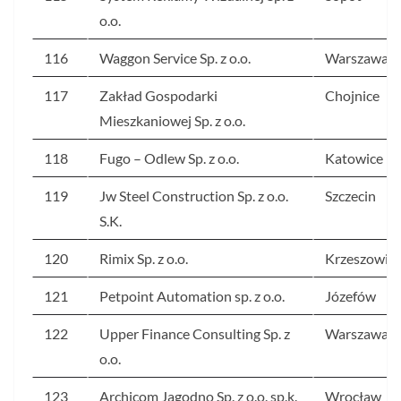
o.o.
116
Waggon Service Sp. z o.o.
Warszawa
117
Zakład Gospodarki
Chojnice
Mieszkaniowej Sp. z o.o.
118
Fugo – Odlew Sp. z o.o.
Katowice
119
Jw Steel Construction Sp. z o.o.
Szczecin
S.K.
120
Rimix Sp. z o.o.
Krzeszowic
121
Petpoint Automation sp. z o.o.
Józefów
122
Upper Finance Consulting Sp. z
Warszawa
o.o.
123
Archicom Jagodno Sp. z o.o. sp.k.
Wrocław