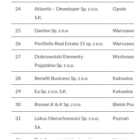
24
Atlantis – Deweloper Sp. z o.o.
Opole
S.K.
25
Dantex Sp. z o.o.
Warszawa
26
Portfolio Real Estate 15 sp. z o.o.
Warszawa
27
Dobrowolski Elementy
Wschowa
Pojazdów Sp. z o.o.
28
Benefit Business Sp. z o.o.
Katowice
29
Ea Sp. z o.o. S.K.
Katowice
30
Roman K & K Sp. z o.o.
Bielsk Podla
31
Lokus Nieruchomości Sp. z o.o.
Poznań
S.k.