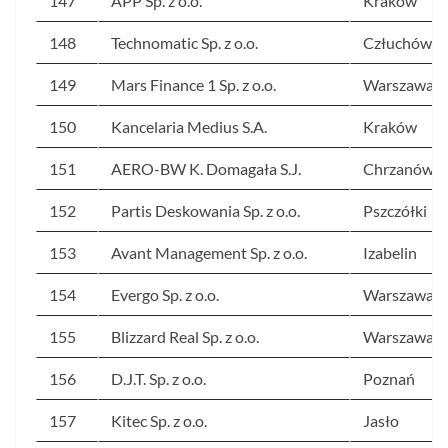
147
APP Sp. z o.o.
Kraków
148
Technomatic Sp. z o.o.
Człuchów
149
Mars Finance 1 Sp. z o.o.
Warszawa
150
Kancelaria Medius S.A.
Kraków
151
AERO-BW K. Domagała S.J.
Chrzanów
152
Partis Deskowania Sp. z o.o.
Pszczółki
153
Avant Management Sp. z o.o.
Izabelin
154
Evergo Sp. z o.o.
Warszawa
155
Blizzard Real Sp. z o.o.
Warszawa
156
D.J.T. Sp. z o.o.
Poznań
157
Kitec Sp. z o.o.
Jasło