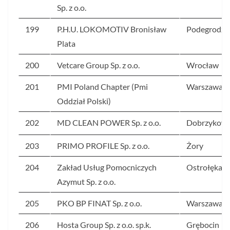
Sp. z o.o.
199
P.H.U. LOKOMOTIV Bronisław
Podegrodzi
Plata
200
Vetcare Group Sp. z o.o.
Wrocław
201
PMI Poland Chapter (Pmi
Warszawa
Oddział Polski)
202
MD CLEAN POWER Sp. z o.o.
Dobrzykowi
203
PRIMO PROFILE Sp. z o.o.
Żory
204
Zakład Usług Pomocniczych
Ostrołęka
Azymut Sp. z o.o.
205
PKO BP FINAT Sp. z o.o.
Warszawa
206
Hosta Group Sp. z o.o. sp.k.
Grębocin