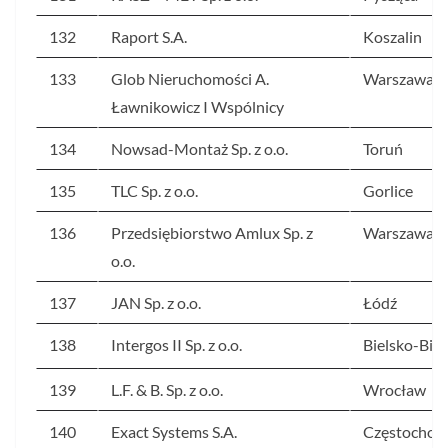
132
Raport S.A.
Koszalin
133
Glob Nieruchomości A.
Warszawa
Ławnikowicz I Wspólnicy
134
Nowsad-Montaż Sp. z o.o.
Toruń
135
TLC Sp. z o.o.
Gorlice
136
Przedsiębiorstwo Amlux Sp. z
Warszawa
o.o.
137
JAN Sp. z o.o.
Łódź
138
Intergos II Sp. z o.o.
Bielsko-Biał
139
L.F. & B. Sp. z o.o.
Wrocław
140
Exact Systems S.A.
Częstochow