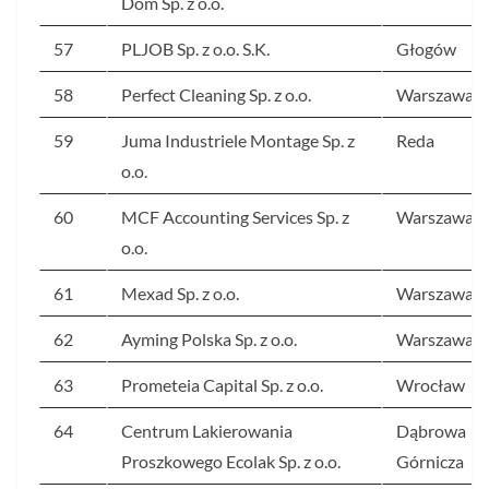
Dom Sp. z o.o.
57
PLJOB Sp. z o.o. S.K.
Głogów
58
Perfect Cleaning Sp. z o.o.
Warszawa
59
Juma Industriele Montage Sp. z
Reda
o.o.
60
MCF Accounting Services Sp. z
Warszawa
o.o.
61
Mexad Sp. z o.o.
Warszawa
62
Ayming Polska Sp. z o.o.
Warszawa
63
Prometeia Capital Sp. z o.o.
Wrocław
64
Centrum Lakierowania
Dąbrowa
Proszkowego Ecolak Sp. z o.o.
Górnicza