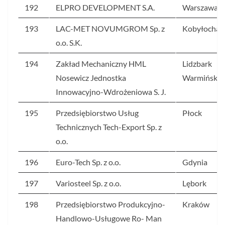
192
ELPRO DEVELOPMENT S.A.
Warszawa
193
LAC-MET NOVUMGROM Sp. z
Kobyłocha
o.o. S.K.
194
Zakład Mechaniczny HML
Lidzbark
Nosewicz Jednostka
Warmiński
Innowacyjno-Wdrożeniowa S. J.
195
Przedsiębiorstwo Usług
Płock
Technicznych Tech-Export Sp. z
o.o.
196
Euro-Tech Sp. z o.o.
Gdynia
197
Variosteel Sp. z o.o.
Lębork
198
Przedsiębiorstwo Produkcyjno-
Kraków
Handlowo-Usługowe Ro- Man