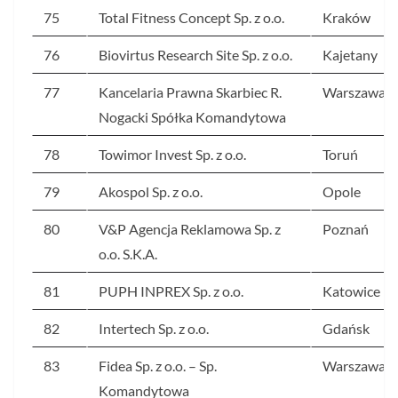
75
Total Fitness Concept Sp. z o.o.
Kraków
76
Biovirtus Research Site Sp. z o.o.
Kajetany
77
Kancelaria Prawna Skarbiec R.
Warszawa
Nogacki Spółka Komandytowa
78
Towimor Invest Sp. z o.o.
Toruń
79
Akospol Sp. z o.o.
Opole
80
V&P Agencja Reklamowa Sp. z
Poznań
o.o. S.K.A.
81
PUPH INPREX Sp. z o.o.
Katowice
82
Intertech Sp. z o.o.
Gdańsk
83
Fidea Sp. z o.o. – Sp.
Warszawa
Komandytowa