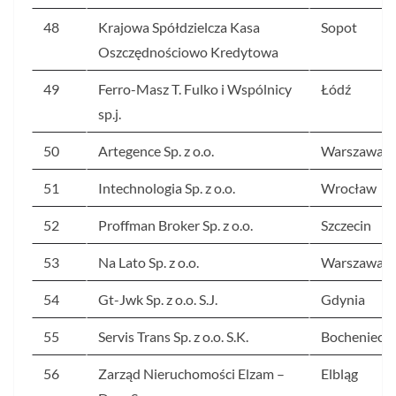
48
Krajowa Spółdzielcza Kasa
Sopot
Oszczędnościowo Kredytowa
49
Ferro-Masz T. Fulko i Wspólnicy
Łódź
sp.j.
50
Artegence Sp. z o.o.
Warszawa
51
Intechnologia Sp. z o.o.
Wrocław
52
Proffman Broker Sp. z o.o.
Szczecin
53
Na Lato Sp. z o.o.
Warszawa
54
Gt-Jwk Sp. z o.o. S.J.
Gdynia
55
Servis Trans Sp. z o.o. S.K.
Bocheniec
56
Zarząd Nieruchomości Elzam –
Elbląg