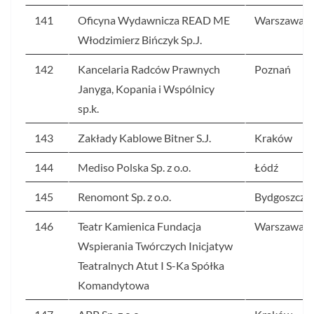
141
Oficyna Wydawnicza READ ME
Warszawa
Włodzimierz Bińczyk Sp.J.
142
Kancelaria Radców Prawnych
Poznań
Janyga, Kopania i Wspólnicy
sp.k.
143
Zakłady Kablowe Bitner S.J.
Kraków
144
Mediso Polska Sp. z o.o.
Łódź
145
Renomont Sp. z o.o.
Bydgoszcz
146
Teatr Kamienica Fundacja
Warszawa
Wspierania Twórczych Inicjatyw
Teatralnych Atut I S-Ka Spółka
Komandytowa