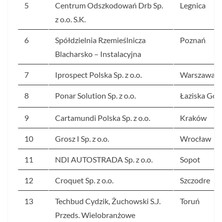
5
Centrum Odszkodowań Drb Sp.
Legnica
z o.o. S.K.
6
Spółdzielnia Rzemieślnicza
Poznań
Blacharsko – Instalacyjna
7
Iprospect Polska Sp. z o.o.
Warszawa
8
Ponar Solution Sp. z o.o.
Łaziska Gór
9
Cartamundi Polska Sp. z o.o.
Kraków
10
Grosz I Sp. z o.o.
Wrocław
11
NDI AUTOSTRADA Sp. z o.o.
Sopot
12
Croquet Sp. z o.o.
Szczodre
13
Techbud Cydzik, Żuchowski S.J.
Toruń
Przeds. Wielobranżowe