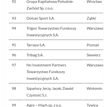
92
Grupa Kapitałowa Południe-
Wrocław
Zachód Sp. z o.o.
93
Dolcan Sport S.A.
Ząbki
94
Trigon Towarzystwo Funduszy
Warszawa
Inwestycyjnych S.A.
95
Tarraya S.A.
Poznań
96
Tribag S.A.
Siewierz
97
Nn Investment Partners
Warszawa
Towarzystwo Funduszy
Inwestycyjnych S.A.
98
Szpańscy Jerzy, Jacek, Dawid
Wołomin
Czystość S.J.
99
Agro – Mach sp. z o.o.
Tywica