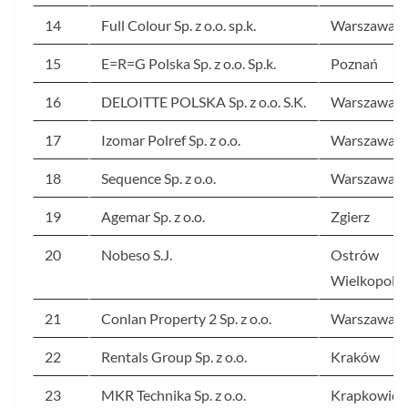
14
Full Colour Sp. z o.o. sp.k.
Warszawa
15
E=R=G Polska Sp. z o.o. Sp.k.
Poznań
16
DELOITTE POLSKA Sp. z o.o. S.K.
Warszawa
17
Izomar Polref Sp. z o.o.
Warszawa
18
Sequence Sp. z o.o.
Warszawa
19
Agemar Sp. z o.o.
Zgierz
20
Nobeso S.J.
Ostrów
Wielkopolsk
21
Conlan Property 2 Sp. z o.o.
Warszawa
22
Rentals Group Sp. z o.o.
Kraków
23
MKR Technika Sp. z o.o.
Krapkowice