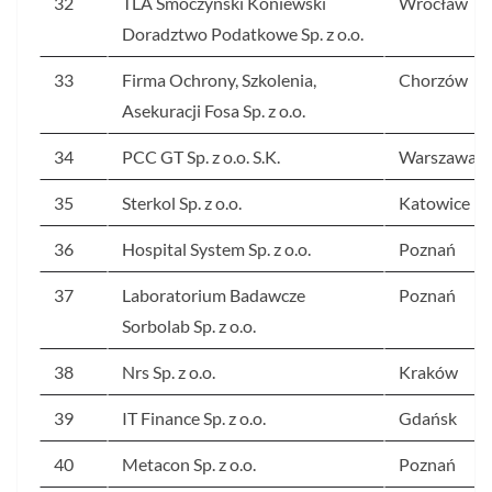
32
TLA Smoczyński Koniewski
Wrocław
Doradztwo Podatkowe Sp. z o.o.
33
Firma Ochrony, Szkolenia,
Chorzów
Asekuracji Fosa Sp. z o.o.
34
PCC GT Sp. z o.o. S.K.
Warszawa
35
Sterkol Sp. z o.o.
Katowice
36
Hospital System Sp. z o.o.
Poznań
37
Laboratorium Badawcze
Poznań
Sorbolab Sp. z o.o.
38
Nrs Sp. z o.o.
Kraków
39
IT Finance Sp. z o.o.
Gdańsk
40
Metacon Sp. z o.o.
Poznań