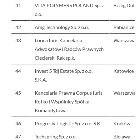
41
VITA POLYMERS POLAND Sp. z
Brzeg Dolny
o.o.
42
Amg Technology Sp. z o.o.
Pabianice
43
Lorica Iuris Kancelaria
Warszawa
Adwokatów i Radców Prawnych
Ciecierski Rak sp.k.
44
Invest 5 Tdj Estate Sp. z o.o.
Katowice
S.K.A.
45
Kancelaria Prawna Corpus Iuris
Warszawa
Rotko i Wspólnicy Spółka
Komandytowa
46
Progresiv-Logistic Sp. z o.o. S.K.
Kraków
47
Techspring Sp. z o.o.
Bielawa