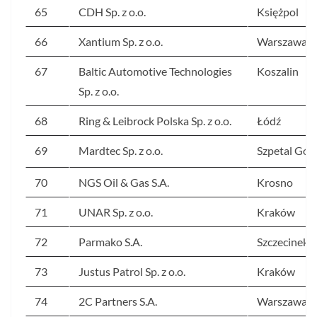
65
CDH Sp. z o.o.
Księżpol
66
Xantium Sp. z o.o.
Warszawa
67
Baltic Automotive Technologies
Koszalin
Sp. z o.o.
68
Ring & Leibrock Polska Sp. z o.o.
Łódź
69
Mardtec Sp. z o.o.
Szpetal Gór
70
NGS Oil & Gas S.A.
Krosno
71
UNAR Sp. z o.o.
Kraków
72
Parmako S.A.
Szczecinek
73
Justus Patrol Sp. z o.o.
Kraków
74
2C Partners S.A.
Warszawa