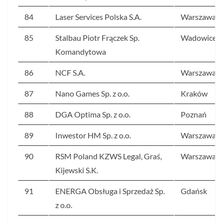
84
Laser Services Polska S.A.
Warszawa
85
Stalbau Piotr Frączek Sp.
Wadowice
Komandytowa
86
NCF S.A.
Warszawa
87
Nano Games Sp. z o.o.
Kraków
88
DGA Optima Sp. z o.o.
Poznań
89
Inwestor HM Sp. z o.o.
Warszawa
90
RSM Poland KZWS Legal, Graś,
Warszawa
Kijewski S.K.
91
ENERGA Obsługa i Sprzedaż Sp.
Gdańsk
z o.o.