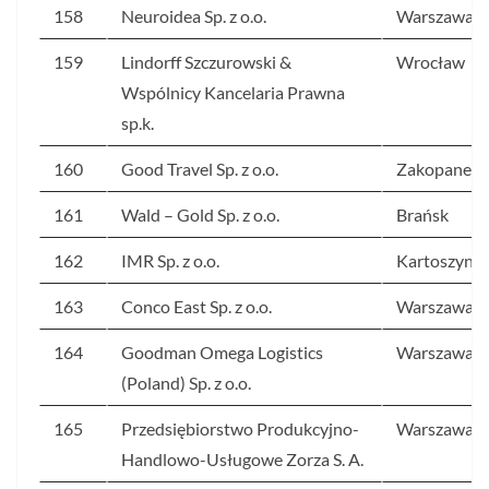
158
Neuroidea Sp. z o.o.
Warszawa
159
Lindorff Szczurowski &
Wrocław
Wspólnicy Kancelaria Prawna
sp.k.
160
Good Travel Sp. z o.o.
Zakopane
161
Wald – Gold Sp. z o.o.
Brańsk
162
IMR Sp. z o.o.
Kartoszyno
163
Conco East Sp. z o.o.
Warszawa
164
Goodman Omega Logistics
Warszawa
(Poland) Sp. z o.o.
165
Przedsiębiorstwo Produkcyjno-
Warszawa
Handlowo-Usługowe Zorza S. A.