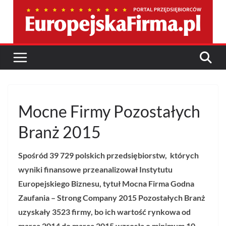
Przejdź
do
treści
Mocne Firmy Pozostałych
Branż 2015
Spośród
39 729 polskich przedsiębiorstw
,
których
wyniki finansowe przeanalizował Instytutu
Europejskiego Biznesu
,
tytuł Mocna Firma Godna
Zaufania – Strong Company 2015 Pozostałych Branż
uzyskały 3523 firmy, bo ich wartość rynkowa od
marca 2014 do marca 2015 wzrosła o minimum 10