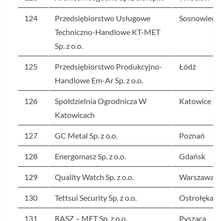
124
Przedsiębiorstwo Usługowe
Sosnowiec
Techniczno-Handlowe KT-MET
Sp. z o.o.
125
Przedsiębiorstwo Produkcyjno-
Łódź
Handlowe Em-Ar Sp. z o.o.
126
Spółdzielnia Ogrodnicza W
Katowice
Katowicach
127
GC Metal Sp. z o.o.
Poznań
128
Energomasz Sp. z o.o.
Gdańsk
129
Quality Watch Sp. z o.o.
Warszawa
130
Tettsui Security Sp. z o.o.
Ostrołęka
131
RASZ – MET Sp. z o.o.
Pysząca