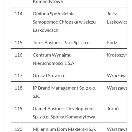
Komandytowa
114
Gminna Spółdzielnia
Jelcz-
Samopomoc Chłopska w Jelczu
Laskowice
Laskowicach
115
Jotes Business Park Sp. z o.o.
Łódź
116
Centrum Wynajmu
Krotoszyn
Nieruchomości 1 S.A
117
Grosz I Sp. z o.o.
Wrocław
118
IP Brand Management Sp. z o.o.
Warszawa
S.K.
119
Gamet Business Development
Toruń
Sp. z o.o. Spółka Komandytowa
120
Millennium Dom Maklerski S.A.
Warszawa