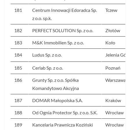
181
Centrum Innowacji Edoradca Sp.
Tczew
z o.o. sp.k.
182
PERFECT SOLUTION Sp. z o.o.
Złotów
183
M&K Immobilien Sp. z o.o.
Koło
184
Ludus Sp. z o.o.
Jelenia Gór
185
Cerlab Sp. z o.o.
Poznań
186
Grunty Sp. z o.o. Spółka
Warszawa
Komandytowo Akcyjna
187
DOMAR Małopolska S.A.
Kraków
188
Od Ognia Protector Sp. z o.o. S.K.
Wrocław
189
Kancelaria Prawnicza Koziński
Wrocław