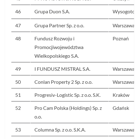
46
Grupa Duon S.A.
Wysogotow
47
Grupa Partner Sp. z o.o.
Warszawa
48
Fundusz Rozwoju i
Poznań
Promocjiwojewództwa
Wielkopolskiego S.A.
49
I FUNDUSZ MISTRAL S.A.
Warszawa
50
Conlan Property 2 Sp. z o.o.
Warszawa
51
Progresiv-Logistic Sp. z o.o. S.K.
Kraków
52
Pro Cam Polska (Holdings) Sp. z
Gdańsk
o.o.
53
Columna Sp. z o.o. S.K.A.
Warszawa