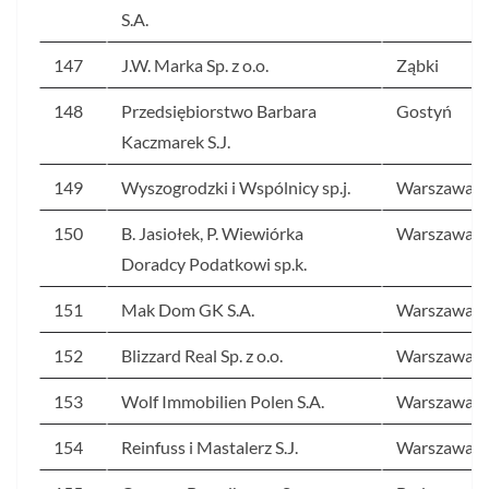
S.A.
147
J.W. Marka Sp. z o.o.
Ząbki
148
Przedsiębiorstwo Barbara
Gostyń
Kaczmarek S.J.
149
Wyszogrodzki i Wspólnicy sp.j.
Warszawa
150
B. Jasiołek, P. Wiewiórka
Warszawa
Doradcy Podatkowi sp.k.
151
Mak Dom GK S.A.
Warszawa
152
Blizzard Real Sp. z o.o.
Warszawa
153
Wolf Immobilien Polen S.A.
Warszawa
154
Reinfuss i Mastalerz S.J.
Warszawa