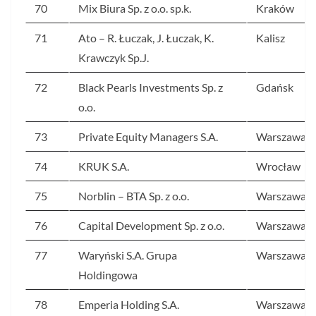
70
Mix Biura Sp. z o.o. sp.k.
Kraków
71
Ato – R. Łuczak, J. Łuczak, K.
Kalisz
Krawczyk Sp.J.
72
Black Pearls Investments Sp. z
Gdańsk
o.o.
73
Private Equity Managers S.A.
Warszawa
74
KRUK S.A.
Wrocław
75
Norblin – BTA Sp. z o.o.
Warszawa
76
Capital Development Sp. z o.o.
Warszawa
77
Waryński S.A. Grupa
Warszawa
Holdingowa
78
Emperia Holding S.A.
Warszawa