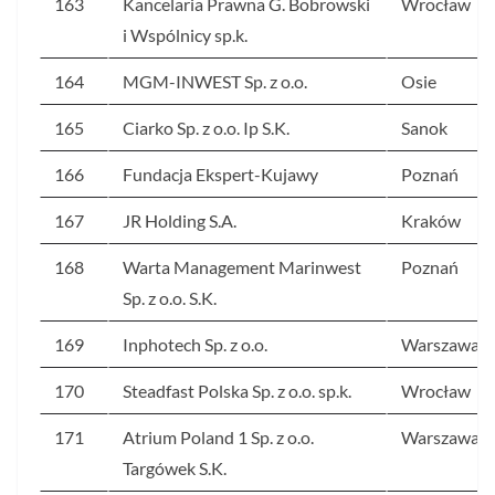
163
Kancelaria Prawna G. Bobrowski
Wrocław
i Wspólnicy sp.k.
164
MGM-INWEST Sp. z o.o.
Osie
165
Ciarko Sp. z o.o. Ip S.K.
Sanok
166
Fundacja Ekspert-Kujawy
Poznań
167
JR Holding S.A.
Kraków
168
Warta Management Marinwest
Poznań
Sp. z o.o. S.K.
169
Inphotech Sp. z o.o.
Warszawa
170
Steadfast Polska Sp. z o.o. sp.k.
Wrocław
171
Atrium Poland 1 Sp. z o.o.
Warszawa
Targówek S.K.