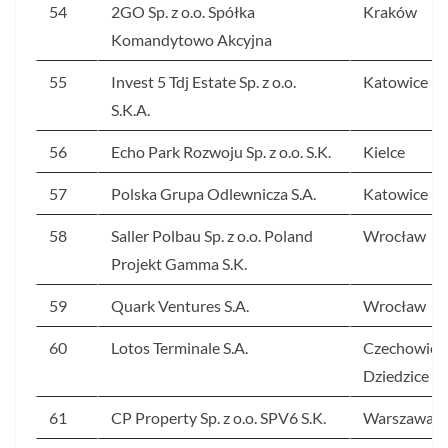
54
2GO Sp. z o.o. Spółka
Kraków
Komandytowo Akcyjna
55
Invest 5 Tdj Estate Sp. z o.o.
Katowice
S.K.A.
56
Echo Park Rozwoju Sp. z o.o. S.K.
Kielce
57
Polska Grupa Odlewnicza S.A.
Katowice
58
Saller Polbau Sp. z o.o. Poland
Wrocław
Projekt Gamma S.K.
59
Quark Ventures S.A.
Wrocław
60
Lotos Terminale S.A.
Czechowice
Dziedzice
61
CP Property Sp. z o.o. SPV6 S.K.
Warszawa