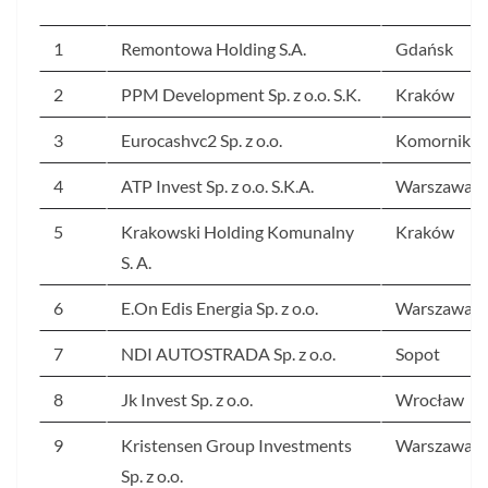
1
Remontowa Holding S.A.
Gdańsk
2
PPM Development Sp. z o.o. S.K.
Kraków
3
Eurocashvc2 Sp. z o.o.
Komorniki
4
ATP Invest Sp. z o.o. S.K.A.
Warszawa
5
Krakowski Holding Komunalny
Kraków
S. A.
6
E.On Edis Energia Sp. z o.o.
Warszawa
7
NDI AUTOSTRADA Sp. z o.o.
Sopot
8
Jk Invest Sp. z o.o.
Wrocław
9
Kristensen Group Investments
Warszawa
Sp. z o.o.