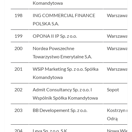
Komandytowa
198
ING COMMERCIAL FINANCE
Warszawa
POLSKA S.A.
199
OPONA II IP Sp. z o.o.
Warszawa
200
Nordea Powszechne
Warszawa
Towarzystwo Emerytalne S.A.
201
WSiP Marketing Sp. z o.o. Spółka
Warszawa
Komandytowa
202
Admit Consultancy Sp. z o.o. I
Sopot
Wspólnik Spółka Komandytowa
203
BB Developement Sp. z o.o.
Kostrzyn na
Odrą
204
Leya Sp. z o.o. S.K.
Nowa Wieś