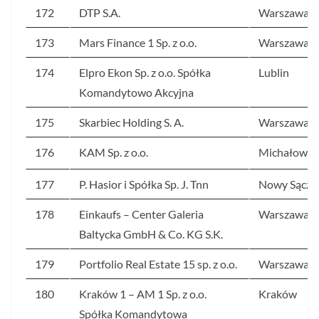
172
DTP S.A.
Warszawa
173
Mars Finance 1 Sp. z o.o.
Warszawa
174
Elpro Ekon Sp. z o.o. Spółka
Lublin
Komandytowo Akcyjna
175
Skarbiec Holding S. A.
Warszawa
176
KAM Sp. z o.o.
Michałowic
177
P. Hasior i Spółka Sp. J. Tnn
Nowy Sącz
178
Einkaufs – Center Galeria
Warszawa
Baltycka GmbH & Co. KG S.K.
179
Portfolio Real Estate 15 sp. z o.o.
Warszawa
180
Kraków 1 – AM 1 Sp. z o.o.
Kraków
Spółka Komandytowa