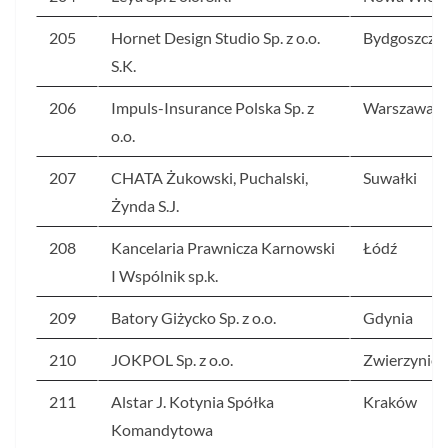
205
Hornet Design Studio Sp. z o.o.
Bydgoszcz
S.K.
206
Impuls-Insurance Polska Sp. z
Warszawa
o.o.
207
CHATA Żukowski, Puchalski,
Suwałki
Żynda S.J.
208
Kancelaria Prawnicza Karnowski
Łódź
I Wspólnik sp.k.
209
Batory Giżycko Sp. z o.o.
Gdynia
210
JOKPOL Sp. z o.o.
Zwierzyniec
211
Alstar J. Kotynia Spółka
Kraków
Komandytowa