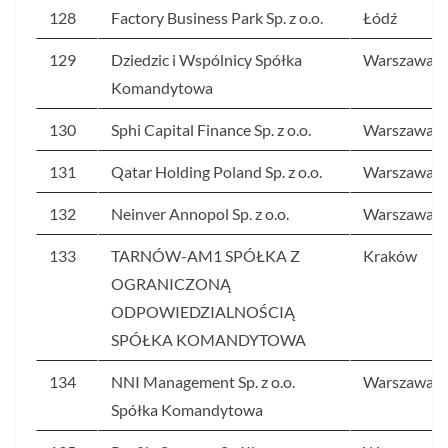
128
Factory Business Park Sp. z o.o.
Łódź
129
Dziedzic i Wspólnicy Spółka
Warszawa
Komandytowa
130
Sphi Capital Finance Sp. z o.o.
Warszawa
131
Qatar Holding Poland Sp. z o.o.
Warszawa
132
Neinver Annopol Sp. z o.o.
Warszawa
133
TARNÓW-AM1 SPÓŁKA Z
Kraków
OGRANICZONĄ
ODPOWIEDZIALNOŚCIĄ
SPÓŁKA KOMANDYTOWA
134
NNI Management Sp. z o.o.
Warszawa
Spółka Komandytowa