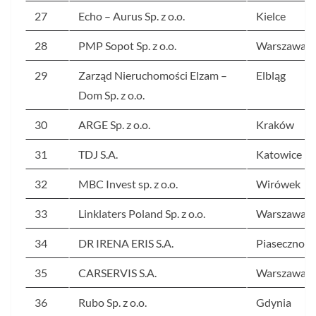
27
Echo – Aurus Sp. z o.o.
Kielce
28
PMP Sopot Sp. z o.o.
Warszawa
29
Zarząd Nieruchomości Elzam –
Elbląg
Dom Sp. z o.o.
30
ARGE Sp. z o.o.
Kraków
31
TDJ S.A.
Katowice
32
MBC Invest sp. z o.o.
Wirówek
33
Linklaters Poland Sp. z o.o.
Warszawa
34
DR IRENA ERIS S.A.
Piaseczno
35
CARSERVIS S.A.
Warszawa
36
Rubo Sp. z o.o.
Gdynia