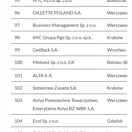
95
MTC PLUS Sp. z o.o.
Białystok
96
GILLETTE POLAND S.A.
Warszawa
97
Business Managament Sp. z o.o.
Warszawa
98
IMC Grupa Pgd Sp. z o.o. sp.k.
Kraków
99
GetBack S.A.
Wrocław
100
Midvest Sp. z o.o. S.K
Bielsko-Biał
101
ALTA S. A.
Warszawa
102
Sobiesław Zasada S.A.
Kraków
103
Aviva Powszechne Towarzystwo
Warszawa
Emerytalne Aviva BZ WBK S.A.
104
Ecol Sp. z o.o.
Gdańsk