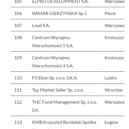
105
ELPRO DEVELOPMENT S.A.
Warszawa
106
WIMAR GIERZYŃSKA Sp.J.
Płock
107
Loyd S.A.
Warszawa
108
Centrum Wynajmu
Krotoszyn
Nieruchomości 5 S.A.
109
Centrum Wynajmu
Krotoszyn
Nieruchomości 4 S.A.
110
P3 Ekon Sp. z o.o. S.K.A.
Lublin
111
Top Market Saller Sp. z o.o.
Wrocław
112
THC Fund Management Sp. z o.o.
Warszawa
S.K.
113
KMB Krzysztof Burdalski Spółka
Ługów