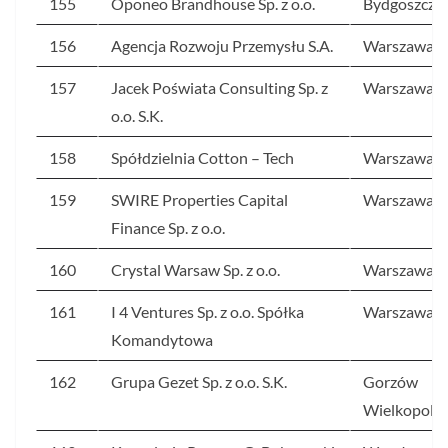
155
Oponeo Brandhouse Sp. z o.o.
Bydgoszcz
156
Agencja Rozwoju Przemysłu S.A.
Warszawa
157
Jacek Poświata Consulting Sp. z
Warszawa
o.o. S.K.
158
Spółdzielnia Cotton – Tech
Warszawa
159
SWIRE Properties Capital
Warszawa
Finance Sp. z o.o.
160
Crystal Warsaw Sp. z o.o.
Warszawa
161
I 4 Ventures Sp. z o.o. Spółka
Warszawa
Komandytowa
162
Grupa Gezet Sp. z o.o. S.K.
Gorzów
Wielkopolsk