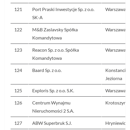
121
Port Praski Inwestycje Sp. z o.o.
Warszawa
SK-A
122
M&B Zaslavsky Spółka
Warszawa
Komandytowa
123
Reacon Sp. z o.o. Spółka
Warszawa
Komandytowa
124
Baard Sp. z o.o.
Konstancin-
Jeziorna
125
Exploris Sp. z o.o. S.K.
Warszawa
126
Centrum Wynajmu
Krotoszyn
Nieruchomości 2 S.A.
127
ABW Superbruk S.J.
Hryniewicze