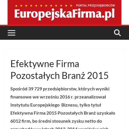
Przejdź
do
treści
Efektywne Firma
Pozostałych Branż 2015
Spośród
39 729
przedsiębiorstw, których wyniki
finansowe we wrześniu 2016 r. przeanalizował
Instytutu Europejskiego Biznesu, tylko tytuł
Efektywna Firma 2015 Pozostałych Branż uzyskało
6012 firm, bo średni stosunek zysku netto do
przychodów w latach 2013-2014 wyniósł w nich