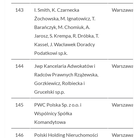
143
I. Smith, K. Czarnecka
Warszawa
Żochowska, M. Ignatowicz, T.
Barańczyk, M. Chomiuk, A.
Jarosz, S. Krempa, R. Dróbka, T.
Kassel, J. Wacławek Doradcy
Podatkowi sp.k.
144
Jwp Kancelaria Adwokatów i
Warszawa
Radców Prawnych Rzążewska,
Gorzkiewicz, Rolbiecka i
Grucelski sp.p.
145
PWC Polska Sp. z o.o. i
Warszawa
Wspólnicy Spółka
Komandytowa
146
Polski Holding Nieruchomości
Warszawa