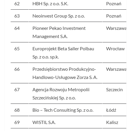
62
HBH Sp. z o.o. S.K.
Poznań
63
Neoinvest Group Sp. z o.o.
Poznań
64
Pioneer Pekao Investment
Warszawa
Management S.A.
65
Europrojekt Beta Saller Polbau
Wrocław
Sp. z o.o. sp.k.
66
Przedsiębiorstwo Produkcyjno-
Warszawa
Handlowo-Usługowe Zorza S. A.
67
Agencja Rozwoju Metropolii
Szczecin
Szczecińskiej Sp. z o.o.
68
Bio – Tech Consulting Sp. z o.o.
Łódź
69
WISTIL S.A.
Kalisz