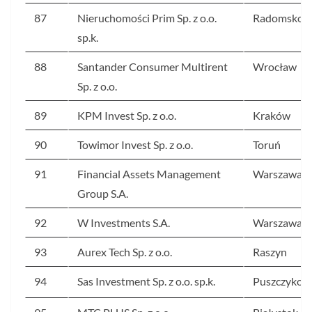
87
Nieruchomości Prim Sp. z o.o.
Radomsko
sp.k.
88
Santander Consumer Multirent
Wrocław
Sp. z o.o.
89
KPM Invest Sp. z o.o.
Kraków
90
Towimor Invest Sp. z o.o.
Toruń
91
Financial Assets Management
Warszawa
Group S.A.
92
W Investments S.A.
Warszawa
93
Aurex Tech Sp. z o.o.
Raszyn
94
Sas Investment Sp. z o.o. sp.k.
Puszczykow