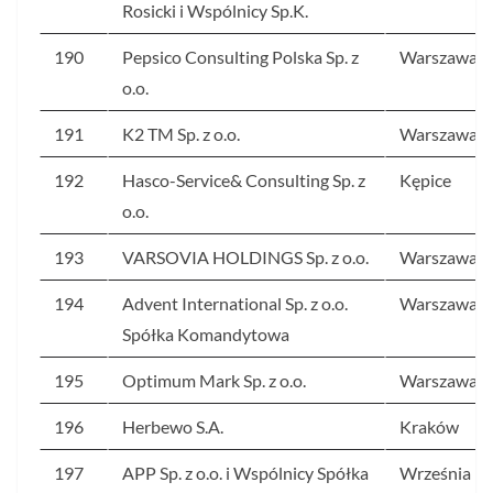
Rosicki i Wspólnicy Sp.K.
190
Pepsico Consulting Polska Sp. z
Warszawa
o.o.
191
K2 TM Sp. z o.o.
Warszawa
192
Hasco-Service& Consulting Sp. z
Kępice
o.o.
193
VARSOVIA HOLDINGS Sp. z o.o.
Warszawa
194
Advent International Sp. z o.o.
Warszawa
Spółka Komandytowa
195
Optimum Mark Sp. z o.o.
Warszawa
196
Herbewo S.A.
Kraków
197
APP Sp. z o.o. i Wspólnicy Spółka
Września