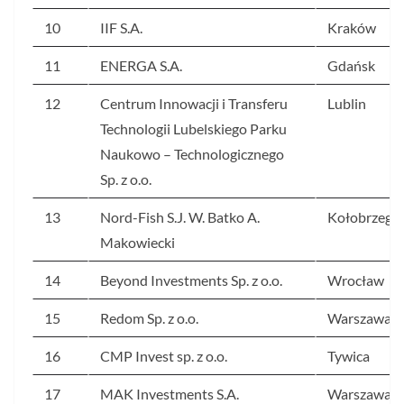
10
IIF S.A.
Kraków
11
ENERGA S.A.
Gdańsk
12
Centrum Innowacji i Transferu
Lublin
Technologii Lubelskiego Parku
Naukowo – Technologicznego
Sp. z o.o.
13
Nord-Fish S.J. W. Batko A.
Kołobrzeg
Makowiecki
14
Beyond Investments Sp. z o.o.
Wrocław
15
Redom Sp. z o.o.
Warszawa
16
CMP Invest sp. z o.o.
Tywica
17
MAK Investments S.A.
Warszawa