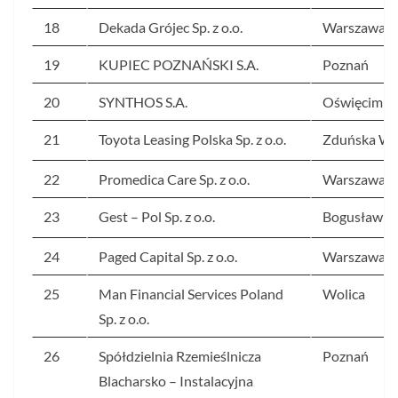
18
Dekada Grójec Sp. z o.o.
Warszawa
19
KUPIEC POZNAŃSKI S.A.
Poznań
20
SYNTHOS S.A.
Oświęcim
21
Toyota Leasing Polska Sp. z o.o.
Zduńska Wo
22
Promedica Care Sp. z o.o.
Warszawa
23
Gest – Pol Sp. z o.o.
Bogusławic
24
Paged Capital Sp. z o.o.
Warszawa
25
Man Financial Services Poland
Wolica
Sp. z o.o.
26
Spółdzielnia Rzemieślnicza
Poznań
Blacharsko – Instalacyjna