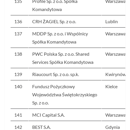
135
Profile Sp. z o.o. Spółka
Warszawa
Komandytowa
136
CRH ŻAGIEL Sp. z o.o.
Lublin
137
MDDP Sp. z o.o. i Wspólnicy
Warszawa
Spółka Komandytowa
138
PWC Polska Sp. z o.o. Shared
Warszawa
Services Spółka Komandytowa
139
Riaucourt Sp. z o.o. sp.k.
Kwirynów
140
Fundusz Pożyczkowy
Kielce
Województwa Świętokrzyskiego
Sp. z o.o.
141
MCI Capital S.A.
Warszawa
142
BEST S.A.
Gdynia