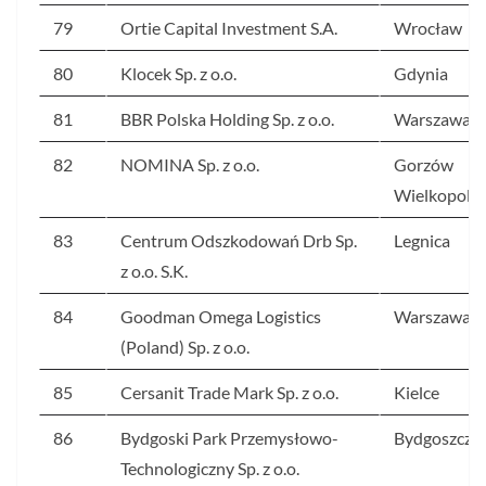
79
Ortie Capital Investment S.A.
Wrocław
80
Klocek Sp. z o.o.
Gdynia
81
BBR Polska Holding Sp. z o.o.
Warszawa
82
NOMINA Sp. z o.o.
Gorzów
Wielkopolsk
83
Centrum Odszkodowań Drb Sp.
Legnica
z o.o. S.K.
84
Goodman Omega Logistics
Warszawa
(Poland) Sp. z o.o.
85
Cersanit Trade Mark Sp. z o.o.
Kielce
86
Bydgoski Park Przemysłowo-
Bydgoszcz
Technologiczny Sp. z o.o.