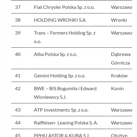
37
Fiat Chrysler Polska Sp. z o.o.
Warszawa
38
HOLDING WRONKI S.A.
Wronki
39
Trans – Formers Holding Sp. z
Warszawa
o.o.
40
Alba Polska Sp. z o.o.
Dąbrowa
Górnicza
41
Gemini Holding Sp. z o.o.
Kraków
42
BWE – BIS Bogumiła i Edward
Konin
Wisniewscy S.J.
43
ATP Investments Sp. z o.o.
Warszawa
44
Raiffeisen- Leasing Polska S. A.
Warszawa
45
PPHU ASTOR & KUBA S.J.
Olsztyn