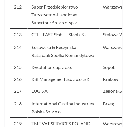
212
Super Przedsiębiorstwo
Warszawa
Turystyczno-Handlowe
Supertour Sp. z o.o. sp.k.
213
CELL-FAST Słabik i Słabik S.J.
Stalowa Wo
214
Łozowska & Reczyńska –
Warszawa
Ratajczak Spółka Komandytowa
215
Resolutions Sp. z o.o.
Sopot
216
RBI Management Sp. z o.o. S.K.
Kraków
217
LUG S.A.
Zielona Gór
218
International Casting Industries
Brzeg
Polska Sp. z o.o.
219
TMF VAT SERVICES POLAND
Warszawa