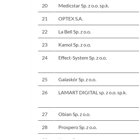
20
Medicstar Sp. z o.o. sp.k.
21
OPTEX S.A.
22
La Bell Sp. z o.o.
23
Kamol Sp. z o.o.
24
Effect-System Sp. z o.o.
25
Galaskór Sp. z o.o.
26
LAMART DIGITAL sp. z o.o. sp.k.
27
Obian Sp. z o.o.
28
Prospero Sp. z o.o.