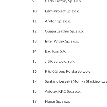
9
Carlo Factory Sp. z o.o.
10
Edm-Project Sp. z o.o.
11
Aryton Sp. z o.o.
12
Guapa Leather Sp. z o.o.
13
Inter Widex Sp. z o.o.
14
Bad Icon S.A.
15
Jj&K Sp. z o.o. sp.k.
16
R & R Group Polska Sp. z o.o.
17
Santano Leszek i Monika Staśkiewicz sp
18
Aviotex KKC Sp. z o.o.
19
Hunar Sp. z o.o.