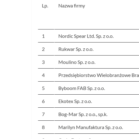
Lp.
Nazwa firmy
1
Nordic Spear Ltd. Sp. z o.o.
2
Rukwar Sp. z o.o.
3
Moulino Sp. z o.o.
4
Przedsiębiorstwo Wielobranżowe Brant
5
Byboom FAB Sp. z o.o.
6
Ekotex Sp. z o.o.
7
Bog-Mar Sp. z o.o., sp.k.
8
Marilyn Manufaktura Sp. z o.o.