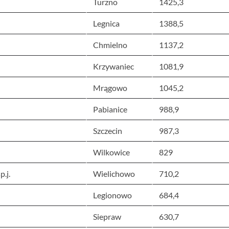
Turzno
1425,3
Legnica
1388,5
Chmielno
1137,2
Krzywaniec
1081,9
Mrągowo
1045,2
Pabianice
988,9
Szczecin
987,3
Wilkowice
829
.j.
Wielichowo
710,2
Legionowo
684,4
Siepraw
630,7