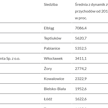
Siedziba
Średnia z dynamik z
przychodów od 2018 
w proc.
Elbląg
7086,4
Teptiuków
5620,7
Pabianice
5352,5
a Sp. z o.o.
Włocławek
3411,1
Żory
2774,2
Kowalowice
2322,9
Bielsko-Biała
1952,6
Łódź
1622,6