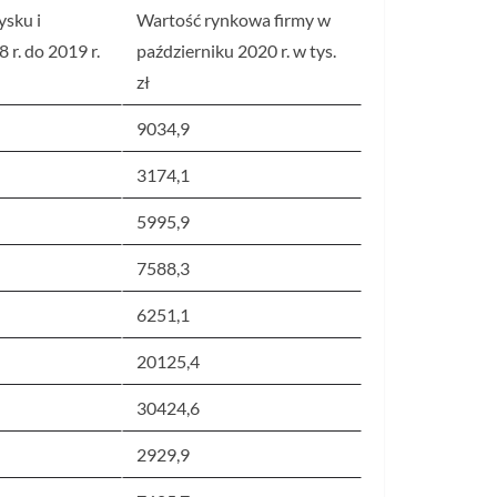
ysku i
Wartość rynkowa firmy w
r. do 2019 r.
październiku 2020 r. w tys.
zł
9034,9
3174,1
5995,9
7588,3
6251,1
20125,4
30424,6
2929,9