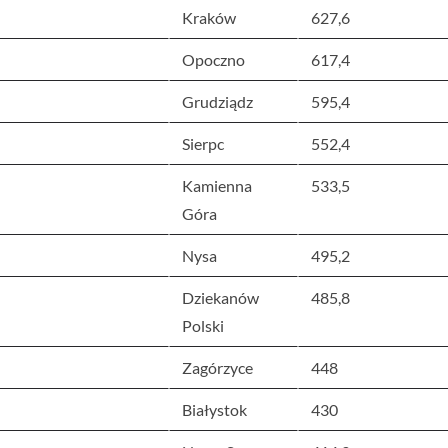
Kraków
627,6
Opoczno
617,4
Grudziądz
595,4
Sierpc
552,4
Kamienna
533,5
Góra
Nysa
495,2
Dziekanów
485,8
Polski
Zagórzyce
448
Białystok
430