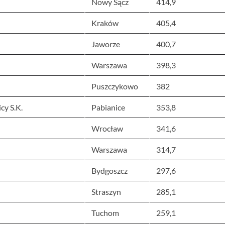
Nowy Sącz
414,9
Kraków
405,4
Jaworze
400,7
Warszawa
398,3
Puszczykowo
382
cy S.K.
Pabianice
353,8
Wrocław
341,6
Warszawa
314,7
Bydgoszcz
297,6
Straszyn
285,1
Tuchom
259,1