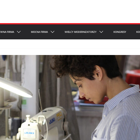
YWNA FIRMA
MOCNA FIRMA
WIELCY MODERNIZATORZY
KONGRESY
KO