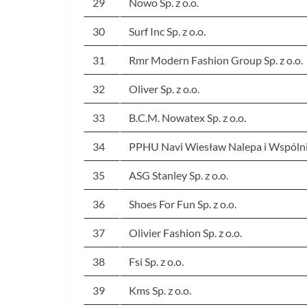
29
Nowo Sp. z o.o.
30
Surf Inc Sp. z o.o.
31
Rmr Modern Fashion Group Sp. z o.o.
32
Oliver Sp. z o.o.
33
B.C.M. Nowatex Sp. z o.o.
34
PPHU Navi Wiesław Nalepa i Wspólni
35
ASG Stanley Sp. z o.o.
36
Shoes For Fun Sp. z o.o.
37
Olivier Fashion Sp. z o.o.
38
Fsi Sp. z o.o.
39
Kms Sp. z o.o.