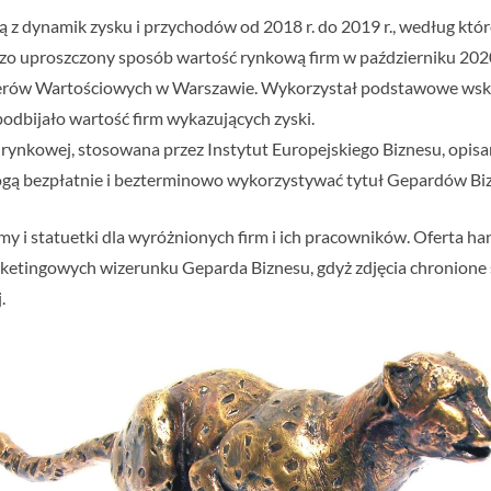
ą z dynamik zysku i przychodów od 2018 r. do 2019 r., według któ
zo uproszczony sposób wartość rynkową firm w październiku 202
erów Wartościowych w Warszawie. Wykorzystał podstawowe wskaź
podbijało wartość firm wykazujących zyski.
ynkowej, stosowana przez Instytut Europejskiego Biznesu, opisana
ą bezpłatnie i bezterminowo wykorzystywać tytuł Gepardów Bizn
y i statuetki dla wyróżnionych firm i ich pracowników. Oferta ha
arketingowych wizerunku Geparda Biznesu, gdyż zdjęcia chronion
.