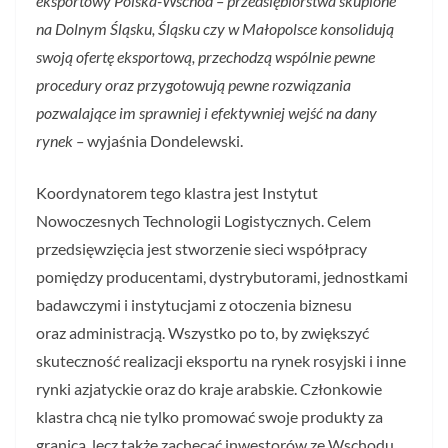
eksportowy Polska-Wschód – przedsiębiorstwa skupione
na Dolnym Śląsku, Śląsku czy w Małopolsce konsolidują
swoją ofertę eksportową, przechodzą wspólnie pewne
procedury oraz przygotowują pewne rozwiązania
pozwalające im sprawniej i efektywniej wejść na dany
rynek –
wyjaśnia Dondelewski.
Koordynatorem tego klastra jest Instytut
Nowoczesnych Technologii Logistycznych. Celem
przedsięwzięcia jest stworzenie sieci współpracy
pomiędzy producentami, dystrybutorami, jednostkami
badawczymi i instytucjami z otoczenia biznesu
oraz administracją. Wszystko po to, by zwiększyć
skuteczność realizacji eksportu na rynek rosyjski i inne
rynki azjatyckie oraz do kraje arabskie. Członkowie
klastra chcą nie tylko promować swoje produkty za
granicą, lecz także zachęcać inwestorów ze Wschodu