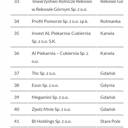
33
Towarzystwo Rolnicze Rekowo
Rekowo Górn
w Rekowie Górnym Sp. z o.o.
34
Profit Pomorze Sp. z o.o. sp.k.
Rotmanka
35
Invest AL Piekarnia-Cukiernia
Karwia
Sp. z o.o. S.K.
36
Al Piekarnia – Cukiernia Sp. z
Karwia
o.o.
37
Thc Sp. z o.o.
Gdańsk
38
Eson Sp. z o.o.
Gdynia
39
Megamini Sp. z o.o.
Gdańsk
40
Zjedz Mnie Sp. z o.o.
Gdańsk
41
Bl Holdings Sp. z o.o.
Stare Pole