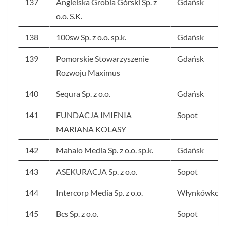
137
Angielska Grobla Górski Sp. z
Gdańsk
o.o. S.K.
138
100sw Sp. z o.o. sp.k.
Gdańsk
139
Pomorskie Stowarzyszenie
Gdańsk
Rozwoju Maximus
140
Sequra Sp. z o.o.
Gdańsk
141
FUNDACJA IMIENIA
Sopot
MARIANA KOLASY
142
Mahalo Media Sp. z o.o. sp.k.
Gdańsk
143
ASEKURACJA Sp. z o.o.
Sopot
144
Intercorp Media Sp. z o.o.
Włynkówko
145
Bcs Sp. z o.o.
Sopot