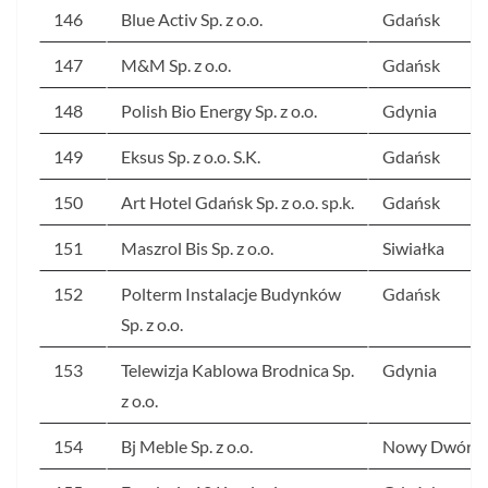
146
Blue Activ Sp. z o.o.
Gdańsk
147
M&M Sp. z o.o.
Gdańsk
148
Polish Bio Energy Sp. z o.o.
Gdynia
149
Eksus Sp. z o.o. S.K.
Gdańsk
150
Art Hotel Gdańsk Sp. z o.o. sp.k.
Gdańsk
151
Maszrol Bis Sp. z o.o.
Siwiałka
152
Polterm Instalacje Budynków
Gdańsk
Sp. z o.o.
153
Telewizja Kablowa Brodnica Sp.
Gdynia
z o.o.
154
Bj Meble Sp. z o.o.
Nowy Dwór