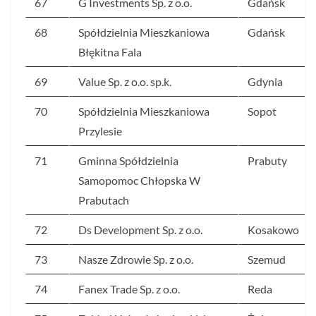
67
G Investments Sp. z o.o.
Gdańsk
68
Spółdzielnia Mieszkaniowa
Gdańsk
Błękitna Fala
69
Value Sp. z o.o. sp.k.
Gdynia
70
Spółdzielnia Mieszkaniowa
Sopot
Przylesie
71
Gminna Spółdzielnia
Prabuty
Samopomoc Chłopska W
Prabutach
72
Ds Development Sp. z o.o.
Kosakowo
73
Nasze Zdrowie Sp. z o.o.
Szemud
74
Fanex Trade Sp. z o.o.
Reda