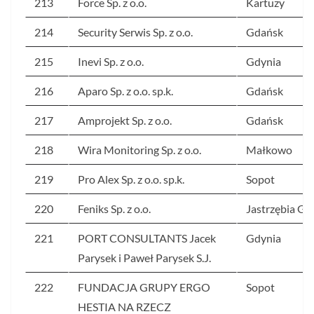
213
Force Sp. z o.o.
Kartuzy
214
Security Serwis Sp. z o.o.
Gdańsk
215
Inevi Sp. z o.o.
Gdynia
216
Aparo Sp. z o.o. sp.k.
Gdańsk
217
Amprojekt Sp. z o.o.
Gdańsk
218
Wira Monitoring Sp. z o.o.
Małkowo
219
Pro Alex Sp. z o.o. sp.k.
Sopot
220
Feniks Sp. z o.o.
Jastrzębia Gó
221
PORT CONSULTANTS Jacek
Gdynia
Parysek i Paweł Parysek S.J.
222
FUNDACJA GRUPY ERGO
Sopot
HESTIA NA RZECZ