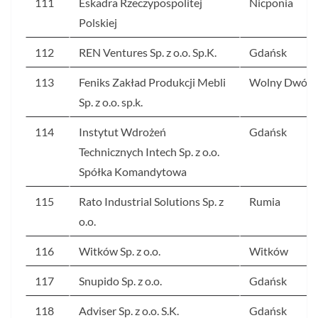
111
Eskadra Rzeczypospolitej
Nicponia
Polskiej
112
REN Ventures Sp. z o.o. Sp.K.
Gdańsk
113
Feniks Zakład Produkcji Mebli
Wolny Dwór
Sp. z o.o. sp.k.
114
Instytut Wdrożeń
Gdańsk
Technicznych Intech Sp. z o.o.
Spółka Komandytowa
115
Rato Industrial Solutions Sp. z
Rumia
o.o.
116
Witków Sp. z o.o.
Witków
117
Snupido Sp. z o.o.
Gdańsk
118
Adviser Sp. z o.o. S.K.
Gdańsk