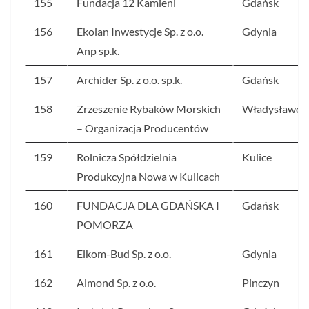
155
Fundacja 12 Kamieni
Gdańsk
156
Ekolan Inwestycje Sp. z o.o.
Gdynia
Anp sp.k.
157
Archider Sp. z o.o. sp.k.
Gdańsk
158
Zrzeszenie Rybaków Morskich
Władysławo
– Organizacja Producentów
159
Rolnicza Spółdzielnia
Kulice
Produkcyjna Nowa w Kulicach
160
FUNDACJA DLA GDAŃSKA I
Gdańsk
POMORZA
161
Elkom-Bud Sp. z o.o.
Gdynia
162
Almond Sp. z o.o.
Pinczyn