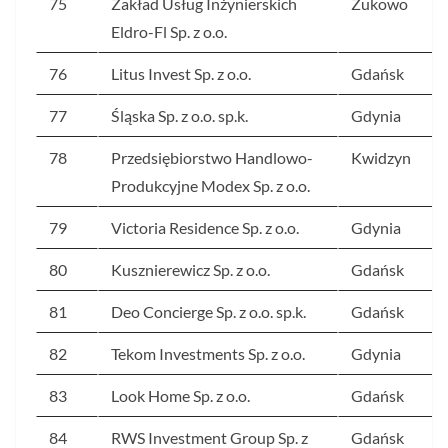
75
Zakład Usług Inżynierskich
Żukowo
Eldro-Fl Sp. z o.o.
76
Litus Invest Sp. z o.o.
Gdańsk
77
Śląska Sp. z o.o. sp.k.
Gdynia
78
Przedsiębiorstwo Handlowo-
Kwidzyn
Produkcyjne Modex Sp. z o.o.
79
Victoria Residence Sp. z o.o.
Gdynia
80
Kusznierewicz Sp. z o.o.
Gdańsk
81
Deo Concierge Sp. z o.o. sp.k.
Gdańsk
82
Tekom Investments Sp. z o.o.
Gdynia
83
Look Home Sp. z o.o.
Gdańsk
84
RWS Investment Group Sp. z
Gdańsk