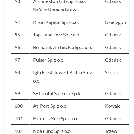
93
Architekton Gda Sp. z o.o.
Gdańsk
Spółka Komandytowa
94
Kram Kapitał Sp. z o.o.
Dzierzgoń
95
Top-Land Two Sp. z o.o.
Gdańsk
96
Bernatek Architekci Sp. z o.o.
Gdańsk
97
Pulsar Sp. z o.o.
Gdańsk
98
Iglo Fresh Inwest Bistro Sp. z
Skórcz
o.o.
99
SF Dental Sp. z o.o. sp.k.
Gdańsk
100
At-Port Sp. z o.o.
Kowale
101
Farm – Uście Sp. z o.o.
Gdańsk
102
Noa Fund Sp. z o.o.
Tczew