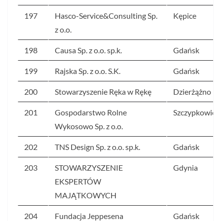
197
Hasco-Service&Consulting Sp.
Kępice
z o.o.
198
Causa Sp. z o.o. sp.k.
Gdańsk
199
Rajska Sp. z o.o. S.K.
Gdańsk
200
Stowarzyszenie Ręka w Rękę
Dzierżążno
201
Gospodarstwo Rolne
Szczypkowice
Wykosowo Sp. z o.o.
202
TNS Design Sp. z o.o. sp.k.
Gdańsk
203
STOWARZYSZENIE
Gdynia
EKSPERTÓW
MAJĄTKOWYCH
204
Fundacja Jeppesena
Gdańsk