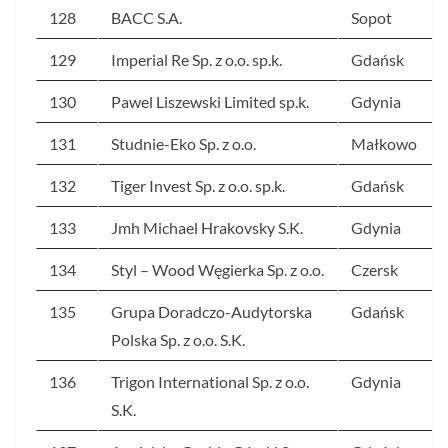
128
BACC S.A.
Sopot
129
Imperial Re Sp. z o.o. sp.k.
Gdańsk
130
Pawel Liszewski Limited sp.k.
Gdynia
131
Studnie-Eko Sp. z o.o.
Małkowo
132
Tiger Invest Sp. z o.o. sp.k.
Gdańsk
133
Jmh Michael Hrakovsky S.K.
Gdynia
134
Styl – Wood Węgierka Sp. z o.o.
Czersk
135
Grupa Doradczo-Audytorska
Gdańsk
Polska Sp. z o.o. S.K.
136
Trigon International Sp. z o.o.
Gdynia
S.K.