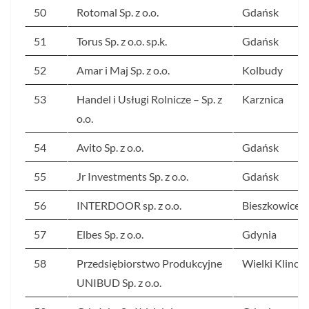
50
Rotomal Sp. z o.o.
Gdańsk
51
Torus Sp. z o.o. sp.k.
Gdańsk
52
Amar i Maj Sp. z o.o.
Kolbudy
53
Handel i Usługi Rolnicze – Sp. z
Karznica
o.o.
54
Avito Sp. z o.o.
Gdańsk
55
Jr Investments Sp. z o.o.
Gdańsk
56
INTERDOOR sp. z o.o.
Bieszkowice
57
Elbes Sp. z o.o.
Gdynia
58
Przedsiębiorstwo Produkcyjne
Wielki Klincz
UNIBUD Sp. z o.o.