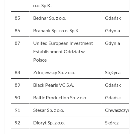
o.o. Sp.K.
85
Bednar Sp. z o.o.
Gdańsk
86
Brabank Sp. z o.o. Sp.K.
Gdynia
87
United European Investment
Gdynia
Establishment Oddział w
Polsce
88
Zdrojewscy Sp. z o.o.
Stężyca
89
Black Pearls VC S.A.
Gdańsk
90
Baltic Production Sp. z o.o.
Gdańsk
91
Stesar Sp. z o.o.
Chwaszczyno
92
Dioryt Sp. z o.o.
Skórcz