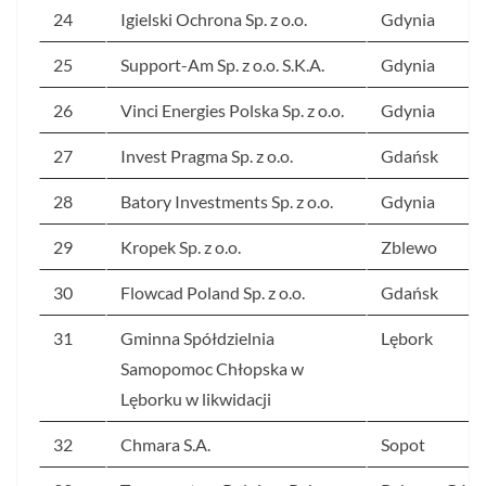
24
Igielski Ochrona Sp. z o.o.
Gdynia
25
Support-Am Sp. z o.o. S.K.A.
Gdynia
26
Vinci Energies Polska Sp. z o.o.
Gdynia
27
Invest Pragma Sp. z o.o.
Gdańsk
28
Batory Investments Sp. z o.o.
Gdynia
29
Kropek Sp. z o.o.
Zblewo
30
Flowcad Poland Sp. z o.o.
Gdańsk
31
Gminna Spółdzielnia
Lębork
Samopomoc Chłopska w
Lęborku w likwidacji
32
Chmara S.A.
Sopot