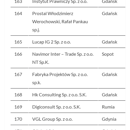
163
Instytut Prawniczy Sp. z o.o.
Gdańsk
164
Prostal Włodzimierz
Gdańsk
Werochowski, Rafał Pankau
sp.j.
165
Lucap IG 2 Sp. z o.o.
Gdańsk
166
Navimor Inter – Trade Sp. z o.o.
Sopot
NT Sp.K.
167
Fabryka Projektów Sp. z o.o.
Gdańsk
sp.k.
168
Hk Consulting Sp. z o.o. S.K.
Gdańsk
169
Digiconsult Sp. z o.o. S.K.
Rumia
170
VGL Group Sp. z o.o.
Gdynia