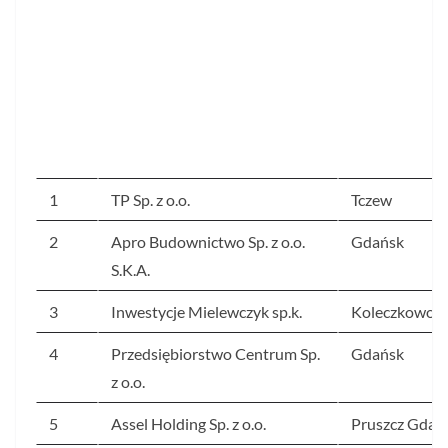
1
TP Sp. z o.o.
Tczew
2
Apro Budownictwo Sp. z o.o.
Gdańsk
S.K.A.
3
Inwestycje Mielewczyk sp.k.
Koleczkowo
4
Przedsiębiorstwo Centrum Sp.
Gdańsk
z o.o.
5
Assel Holding Sp. z o.o.
Pruszcz Gdań