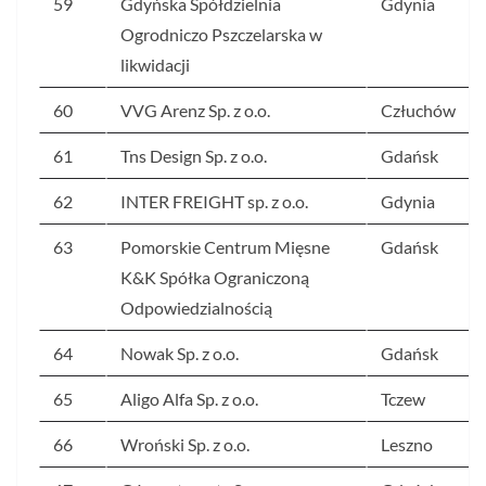
59
Gdyńska Spółdzielnia
Gdynia
Ogrodniczo Pszczelarska w
likwidacji
60
VVG Arenz Sp. z o.o.
Człuchów
61
Tns Design Sp. z o.o.
Gdańsk
62
INTER FREIGHT sp. z o.o.
Gdynia
63
Pomorskie Centrum Mięsne
Gdańsk
K&K Spółka Ograniczoną
Odpowiedzialnością
64
Nowak Sp. z o.o.
Gdańsk
65
Aligo Alfa Sp. z o.o.
Tczew
66
Wroński Sp. z o.o.
Leszno