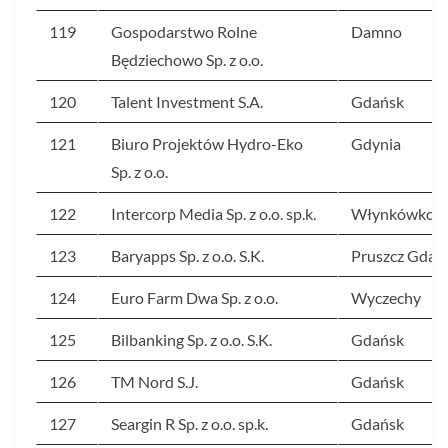
119
Gospodarstwo Rolne
Damno
Będziechowo Sp. z o.o.
120
Talent Investment S.A.
Gdańsk
121
Biuro Projektów Hydro-Eko
Gdynia
Sp. z o.o.
122
Intercorp Media Sp. z o.o. sp.k.
Włynkówko
123
Baryapps Sp. z o.o. S.K.
Pruszcz Gdań
124
Euro Farm Dwa Sp. z o.o.
Wyczechy
125
Bilbanking Sp. z o.o. S.K.
Gdańsk
126
TM Nord S.J.
Gdańsk
127
Seargin R Sp. z o.o. sp.k.
Gdańsk