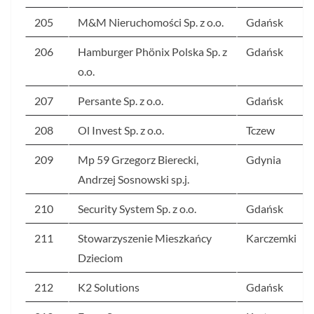
205
M&M Nieruchomości Sp. z o.o.
Gdańsk
206
Hamburger Phönix Polska Sp. z
Gdańsk
o.o.
207
Persante Sp. z o.o.
Gdańsk
208
Ol Invest Sp. z o.o.
Tczew
209
Mp 59 Grzegorz Bierecki,
Gdynia
Andrzej Sosnowski sp.j.
210
Security System Sp. z o.o.
Gdańsk
211
Stowarzyszenie Mieszkańcy
Karczemki
Dzieciom
212
K2 Solutions
Gdańsk