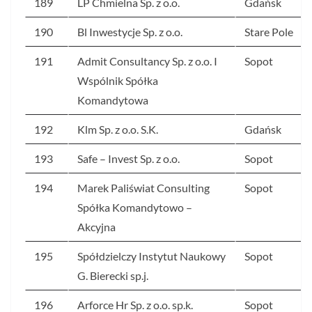
189
LP Chmielna Sp. z o.o.
Gdańsk
190
Bl Inwestycje Sp. z o.o.
Stare Pole
191
Admit Consultancy Sp. z o.o. I
Sopot
Wspólnik Spółka
Komandytowa
192
Klm Sp. z o.o. S.K.
Gdańsk
193
Safe – Invest Sp. z o.o.
Sopot
194
Marek Paliświat Consulting
Sopot
Spółka Komandytowo –
Akcyjna
195
Spółdzielczy Instytut Naukowy
Sopot
G. Bierecki sp.j.
196
Arforce Hr Sp. z o.o. sp.k.
Sopot