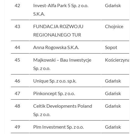
42
Invest-Alfa Park 5 Sp. z o.o.
Gdańsk
S.K.A.
43
FUNDACJA ROZWOJU
Chojnice
REGIONALNEGO TUR
44
Anna Rogowska S.K.A.
Sopot
45
Majkowski – Bau Inwestycje
Kościerzyna
Sp. z o.o.
46
Unique Sp. z o.o. sp.k.
Gdańsk
47
Pinkoncept Sp. z o.o.
Gdańsk
48
Celtik Developments Poland
Gdańsk
Sp. z o.o.
49
Plm Investment Sp. z o.o.
Gdańsk