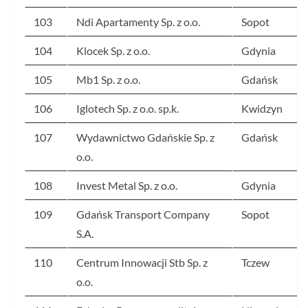
103
Ndi Apartamenty Sp. z o.o.
Sopot
104
Klocek Sp. z o.o.
Gdynia
105
Mb1 Sp. z o.o.
Gdańsk
106
Iglotech Sp. z o.o. sp.k.
Kwidzyn
107
Wydawnictwo Gdańskie Sp. z
Gdańsk
o.o.
108
Invest Metal Sp. z o.o.
Gdynia
109
Gdańsk Transport Company
Sopot
S.A.
110
Centrum Innowacji Stb Sp. z
Tczew
o.o.