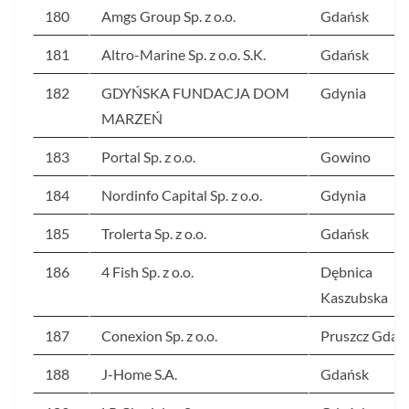
180
Amgs Group Sp. z o.o.
Gdańsk
181
Altro-Marine Sp. z o.o. S.K.
Gdańsk
182
GDYŃSKA FUNDACJA DOM
Gdynia
MARZEŃ
183
Portal Sp. z o.o.
Gowino
184
Nordinfo Capital Sp. z o.o.
Gdynia
185
Trolerta Sp. z o.o.
Gdańsk
186
4 Fish Sp. z o.o.
Dębnica
Kaszubska
187
Conexion Sp. z o.o.
Pruszcz Gdań
188
J-Home S.A.
Gdańsk