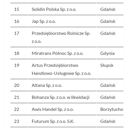
15
Solidin Polska Sp. z o.o.
Gdańsk
16
Jap Sp. z o.o.
Gdańsk
17
Przedsiębiorstwo Rolnicze Sp.
Gdańsk
z o.o.
18
Miratrans Północ Sp. z o.o.
Gdynia
19
Artus Przedsiębiorstwo
Słupsk
Handlowo-Usługowe Sp. z o.o.
20
Altana Sp. z o.o.
Gdańsk
21
Bohanza Sp. z o.o. w likwidacji
Gdańsk
22
Awis Handel Sp. z o.o.
Borzytuchom
23
Futurum Sp. z o.o. S.K.
Gdańsk