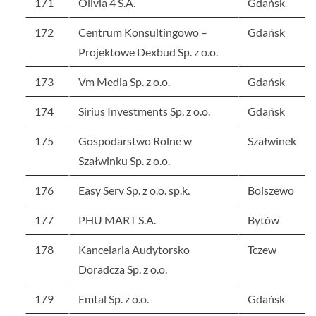
171
Olivia 4 S.A.
Gdańsk
172
Centrum Konsultingowo –
Gdańsk
Projektowe Dexbud Sp. z o.o.
173
Vm Media Sp. z o.o.
Gdańsk
174
Sirius Investments Sp. z o.o.
Gdańsk
175
Gospodarstwo Rolne w
Szałwinek
Szałwinku Sp. z o.o.
176
Easy Serv Sp. z o.o. sp.k.
Bolszewo
177
PHU MART S.A.
Bytów
178
Kancelaria Audytorsko
Tczew
Doradcza Sp. z o.o.
179
Emtal Sp. z o.o.
Gdańsk