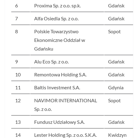
6
Proxima Sp. z o.o. sp.k.
Gdańsk
7
Alfa Osiedla Sp. z o.o.
Gdańsk
8
Polskie Towarzystwo
Sopot
Ekonomiczne Oddział w
Gdańsku
9
Alu Eco Sp. z o.o.
Gdańsk
10
Remontowa Holding S.A.
Gdańsk
11
Baltis Investment S.A.
Gdynia
12
NAVIMOR INTERNATIONAL
Sopot
Sp. z o.o.
13
Fundusz Udziałowy S.A.
Gdańsk
14
Lester Holding Sp. z o.o. S.K.A.
Kwidzyn