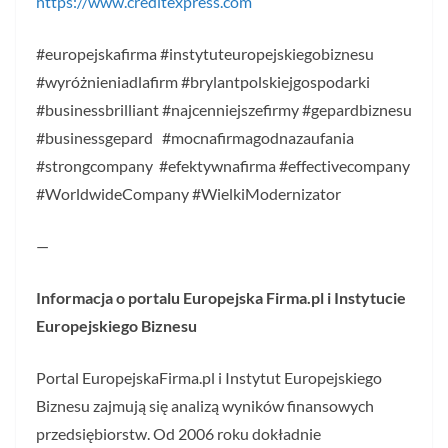
https://www.creditexpress.com
#europejskafirma #instytuteuropejskiegobiznesu
#wyróżnieniadlafirm #brylantpolskiejgospodarki
#businessbrilliant #najcenniejszefirmy #gepardbiznesu
#businessgepard #mocnafirmagodnazaufania
#strongcompany #efektywnafirma #effectivecompany
#WorldwideCompany #WielkiModernizator
—
Informacja o portalu Europejska Firma.pl i Instytucie
Europejskiego Biznesu
Portal EuropejskaFirma.pl i Instytut Europejskiego
Biznesu zajmują się analizą wyników finansowych
przedsiębiorstw. Od 2006 roku dokładnie