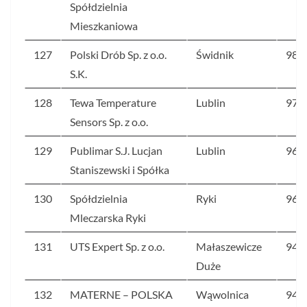
Spółdzielnia
Mieszkaniowa
127
Polski Drób Sp. z o.o.
Świdnik
98
S.K.
128
Tewa Temperature
Lublin
97,1
Sensors Sp. z o.o.
129
Publimar S.J. Lucjan
Lublin
96,5
Staniszewski i Spółka
130
Spółdzielnia
Ryki
96,2
Mleczarska Ryki
131
UTS Expert Sp. z o.o.
Małaszewicze
94,6
Duże
132
MATERNE – POLSKA
Wąwolnica
94,2