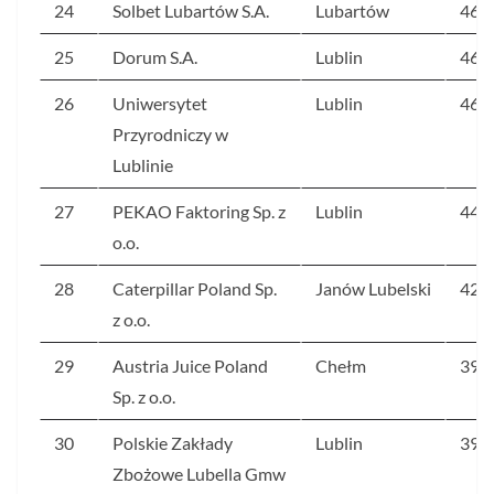
24
Solbet Lubartów S.A.
Lubartów
466
25
Dorum S.A.
Lublin
463
26
Uniwersytet
Lublin
463
Przyrodniczy w
Lublinie
27
PEKAO Faktoring Sp. z
Lublin
440
o.o.
28
Caterpillar Poland Sp.
Janów Lubelski
425
z o.o.
29
Austria Juice Poland
Chełm
398
Sp. z o.o.
30
Polskie Zakłady
Lublin
397
Zbożowe Lubella Gmw