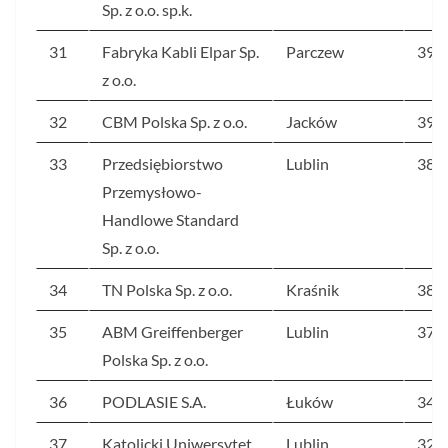
Sp. z o.o. sp.k.
31
Fabryka Kabli Elpar Sp.
Parczew
396
z o.o.
32
CBM Polska Sp. z o.o.
Jacków
394
33
Przedsiębiorstwo
Lublin
386
Przemysłowo-
Handlowe Standard
Sp. z o.o.
34
TN Polska Sp. z o.o.
Kraśnik
384
35
ABM Greiffenberger
Lublin
377
Polska Sp. z o.o.
36
PODLASIE S.A.
Łuków
342
37
Katolicki Uniwersytet
Lublin
327