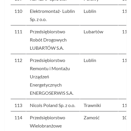
110
Elektromontaż- Lublin
Lublin
114
Sp. z o.o.
111
Przedsiębiorstwo
Lubartów
113
Robót Drogowych
LUBARTÓW S.A.
112
Przedsiębiorstwo
Lublin
112
Remontu i Montażu
Urządzeń
Energetycznych
ENERGOSERWIS S.A.
113
Nicols Poland Sp. z o.o.
Trawniki
111
114
Przedsiębiorstwo
Zamość
109
Wielobranżowe