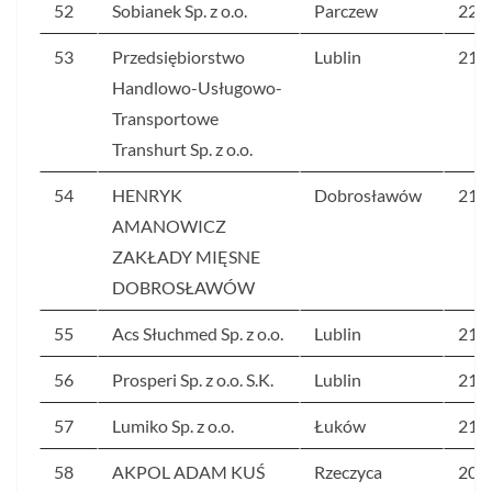
52
Sobianek Sp. z o.o.
Parczew
222
53
Przedsiębiorstwo
Lublin
217
Handlowo-Usługowo-
Transportowe
Transhurt Sp. z o.o.
54
HENRYK
Dobrosławów
216
AMANOWICZ
ZAKŁADY MIĘSNE
DOBROSŁAWÓW
55
Acs Słuchmed Sp. z o.o.
Lublin
213
56
Prosperi Sp. z o.o. S.K.
Lublin
213
57
Lumiko Sp. z o.o.
Łuków
210
58
AKPOL ADAM KUŚ
Rzeczyca
204