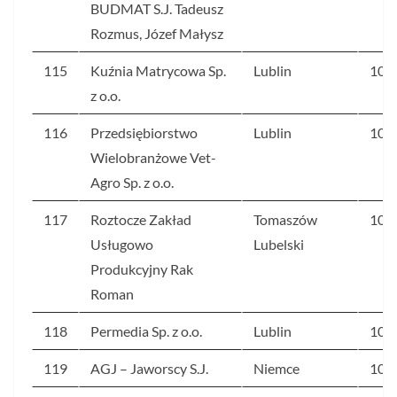
BUDMAT S.J. Tadeusz
Rozmus, Józef Małysz
115
Kuźnia Matrycowa Sp.
Lublin
108
z o.o.
116
Przedsiębiorstwo
Lublin
105
Wielobranżowe Vet-
Agro Sp. z o.o.
117
Roztocze Zakład
Tomaszów
104
Usługowo
Lubelski
Produkcyjny Rak
Roman
118
Permedia Sp. z o.o.
Lublin
104
119
AGJ – Jaworscy S.J.
Niemce
103