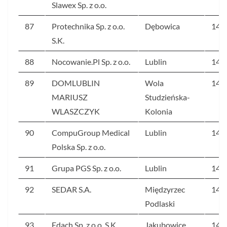
Slawex Sp. z o.o.
87
Protechnika Sp. z o.o.
Dębowica
144
S.K.
88
Nocowanie.Pl Sp. z o.o.
Lublin
143
89
DOMLUBLIN
Wola
142
MARIUSZ
Studzieńska-
WLASZCZYK
Kolonia
90
CompuGroup Medical
Lublin
141
Polska Sp. z o.o.
91
Grupa PGS Sp. z o.o.
Lublin
141
92
SEDAR S.A.
Międzyrzec
141
Podlaski
93
Edach Sp. z o.o. S.K.
Jakubowice
141