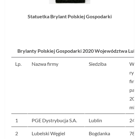
Statuetka Brylant Polskiej Gospodarki
Brylanty Polskiej Gospodarki 2020 Województwa Lube
Lp.
Nazwa firmy
Siedziba
War
ryn
firm
paźd
2020
mln 
1
PGE Dystrybucja S.A.
Lublin
247
2
Lubelski Węgiel
Bogdanka
781