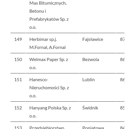
Mas Bitumicznych,
Betonu i
Prefabrykatów Sp. z
o.o.
149
Herbimar sp.j.
Fajsławice
87,8
M.Fornal, A.Fornal
150
Welmax Paper Sp. z
Bezwola
86,5
o.o.
151
Hanesco-
Lublin
86,3
Nieruchomości Sp. z
o.o.
152
Hanyang Polska Sp. z
Świdnik
85,4
o.o.
153
Przedsiębiorstwo
Poniatowa
84,8