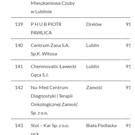
Mieszkaniowa Czuby
w Lublinie
139
P H U B PIOTR
Drelów
91,7
PAWLICA
140
Centrum Zana S.A.
Lublin
91,5
Sp.K. Witosa
141
Chemnovatic Ławecki
Lublin
91,4
Gęca S.J.
142
Nu-Med Centrum
Zamość
91,3
Diagnostyki i Terapii
Onkologicznej Zamość
Sp. z o.o.
143
Stol – Kar Sp. z o.o.
Biała Podlaska
91,1
sp.k.