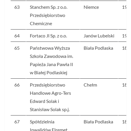
63
Stanchem Sp. z o.o.
Niemce
193
Przedsiębiorstwo
Chemiczne
64
Fortaco Jl Sp. z o.o.
Janów Lubelski
192
65
Państwowa Wyższa
Biała Podlaska
188
Szkoła Zawodowa im.
Papieża Jana Pawła II
w Białej Podlaskiej
66
Przedsiębiorstwo
Chełm
186
Handlowe Agro-Ters
Edward Solak i
Stanisław Solak sp.j.
67
Spółdzielnia
Biała Podlaska
185
Inwalidów Elremet