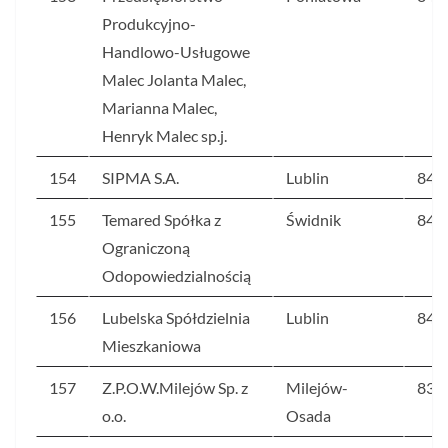
Produkcyjno-
Handlowo-Usługowe
Malec Jolanta Malec,
Marianna Malec,
Henryk Malec sp.j.
154
SIPMA S.A.
Lublin
84,6
155
Temared Spółka z
Świdnik
84,2
Ograniczoną
Odopowiedzialnością
156
Lubelska Spółdzielnia
Lublin
84
Mieszkaniowa
157
Z.P.O.W.Milejów Sp. z
Milejów-
83,5
o.o.
Osada