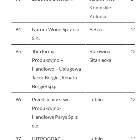
Konińskie-
Kolonia
94
Natura Wood Sp. z o.o.
Bełżec
140
S.K.
95
Jbm Firma
Borowina
139
Produkcyjno –
Sitaniecka
Handlowo – Usługowa
Jacek Bergiel, Renata
Bergiel sp.j.
96
Przedsiębiorstwo
Lublin
136
Produkcyjno-
Handlowe Parys Sp. z
o.o.
97
INTROGRAF –
Lublin
136