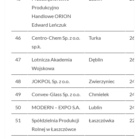
Produkcyjno
Handlowe ORION
Edward Leńczuk
46
Centro-Chem Sp. z o.o.
Turka
268
sp.k.
47
Lotnicza Akademia
Dęblin
265
Wojskowa
48
JOKPOL Sp. z o.o.
Zwierzyniec
245
49
Convex-Glass Sp. z o.o.
Chmielek
240
50
MODERN – EXPO S.A.
Lublin
240
51
Spółdzielnia Produkcji
Łaszczówka
223
Rolnej w Łaszczówce