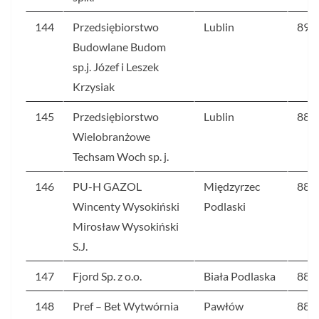
144
Przedsiębiorstwo
Lublin
89,4
Budowlane Budom
sp.j. Józef i Leszek
Krzysiak
145
Przedsiębiorstwo
Lublin
88,9
Wielobranżowe
Techsam Woch sp. j.
146
PU-H GAZOL
Międzyrzec
88,2
Wincenty Wysokiński
Podlaski
Mirosław Wysokiński
S.J.
147
Fjord Sp. z o.o.
Biała Podlaska
88,1
148
Pref – Bet Wytwórnia
Pawłów
88