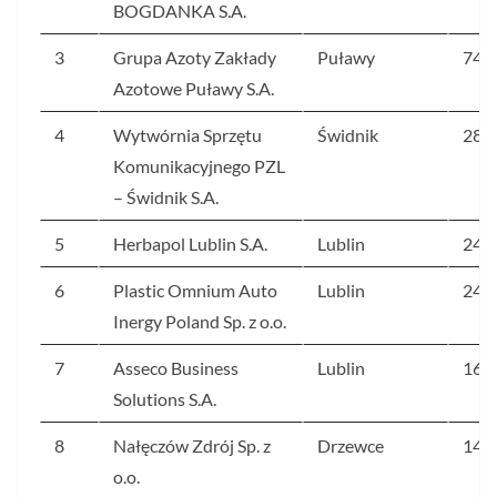
BOGDANKA S.A.
3
Grupa Azoty Zakłady
Puławy
742
Azotowe Puławy S.A.
4
Wytwórnia Sprzętu
Świdnik
284
Komunikacyjnego PZL
– Świdnik S.A.
5
Herbapol Lublin S.A.
Lublin
244
6
Plastic Omnium Auto
Lublin
244
Inergy Poland Sp. z o.o.
7
Asseco Business
Lublin
169
Solutions S.A.
8
Nałęczów Zdrój Sp. z
Drzewce
142
o.o.