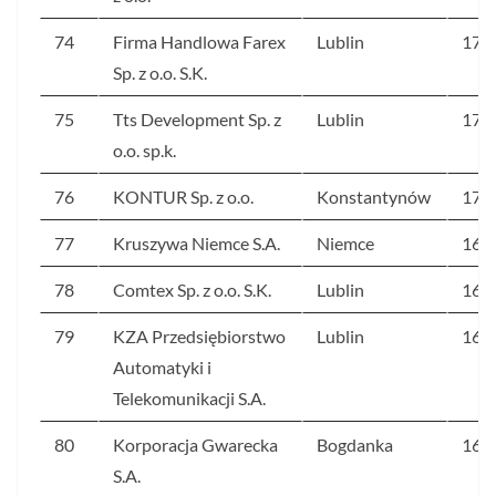
74
Firma Handlowa Farex
Lublin
177
Sp. z o.o. S.K.
75
Tts Development Sp. z
Lublin
172
o.o. sp.k.
76
KONTUR Sp. z o.o.
Konstantynów
170
77
Kruszywa Niemce S.A.
Niemce
168
78
Comtex Sp. z o.o. S.K.
Lublin
168
79
KZA Przedsiębiorstwo
Lublin
168
Automatyki i
Telekomunikacji S.A.
80
Korporacja Gwarecka
Bogdanka
165
S.A.