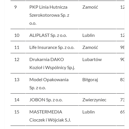
9
PKP Linia Hutnicza
Zamość
123
Szerokotorowa Sp. z
o.o.
10
ALIPLAST Sp. z o.o.
Lublin
120
11
Life Insurance Sp. z o.o.
Zamość
981
12
Drukarnia DAKO
Lubartów
902
Kozioł i Wspólnicy Sp.j.
13
Model Opakowania
Biłgoraj
838
Sp. z o.o.
14
JOBON Sp. z o.o.
Zwierzyniec
738
15
MASTERMEDIA
Lublin
698
Cioczek i Wójciak S.J.