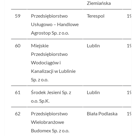
Ziemiańska
59
Przedsiębiorstwo
Terespol
199
Usługowo – Handlowe
Agrostop Sp. z o.o.
60
Miejskie
Lublin
198
Przedsiębiorstwo
Wodociągów i
Kanalizacji w Lublinie
Sp. z o.o.
61
Środek Jesieni Sp. z
Lublin
196
o.o. Sp.K.
62
Przedsiębiorstwo
Biała Podlaska
194
Wielobranżowe
Budomex Sp. z o.o.