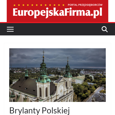
Przejdź
do
treści
Brylanty Polskiej