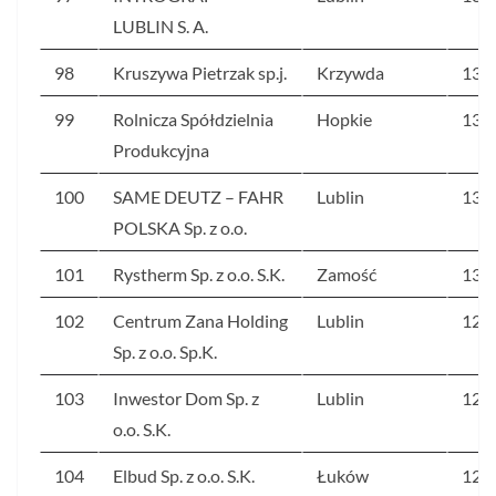
LUBLIN S. A.
98
Kruszywa Pietrzak sp.j.
Krzywda
135
99
Rolnicza Spółdzielnia
Hopkie
134
Produkcyjna
100
SAME DEUTZ – FAHR
Lublin
134
POLSKA Sp. z o.o.
101
Rystherm Sp. z o.o. S.K.
Zamość
133
102
Centrum Zana Holding
Lublin
126
Sp. z o.o. Sp.K.
103
Inwestor Dom Sp. z
Lublin
125
o.o. S.K.
104
Elbud Sp. z o.o. S.K.
Łuków
123