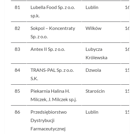
81
Lubella Food Sp. z o.o.
Lublin
164
sp.k.
82
Sokpol – Koncentraty
Wilków
164
Sp. z o.o.
83
Antex II Sp. z o.o.
Lubycza
162
Królewska
84
TRANS-PAL Sp. z o.o.
Dzwola
159
S.K.
85
Piekarnia Halina H.
Starościn
151
Milczek, J. Milczek sp.j.
86
Przedsiębiorstwo
Lublin
150
Dystrybucji
Farmaceutycznej