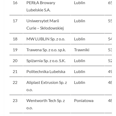
16
PERŁA Browary
Lublin
651
Lubelskie S.A.
17
Uniwersytet Marii
Lublin
554
Curie – Skłodowskiej
18
MW LUBLIN Sp. z o.o.
Lublin
543
19
Trawena Sp. z o.o. sp.k.
Trawniki
535
20
Spiżarnia Sp. z o.o. S.K.
Lublin
526
21
Politechnika Lubelska
Lublin
490
22
Aliplast Extrusion Sp. z
Lublin
488
o.o.
23
Wentworth Tech Sp. z
Poniatowa
487
o.o.