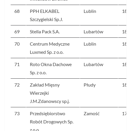
68
PPH ELKABEL
Lublin
183
Szczygielski Sp.J.
69
Stella Pack S.A.
Lubartów
182
70
Centrum Medyczne
Lublin
181
Luxmed Sp. z o.o.
71
Roto Okna Dachowe
Lubartów
180
Sp. z o.o.
72
Zakład Mięsny
Płudy
180
Wierzejki
J.M.Zdanowscy sp.j.
73
Przedsiębiorstwo
Zamość
178
Robót Drogowych Sp.
z o.o.