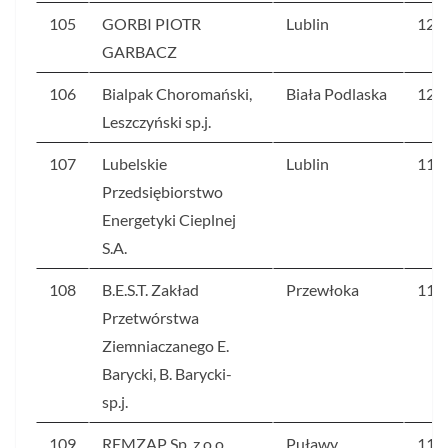
105
GORBI PIOTR
Lublin
122
GARBACZ
106
Bialpak Choromański,
Biała Podlaska
120
Leszczyński sp.j.
107
Lubelskie
Lublin
118
Przedsiębiorstwo
Energetyki Cieplnej
S.A.
108
B.E.S.T. Zakład
Przewłoka
116
Przetwórstwa
Ziemniaczanego E.
Barycki, B. Barycki-
sp.j.
109
REMZAP Sp. z o.o.
Puławy
116