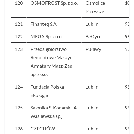
120
OSMOFROST Sp. z o.o.
Osmolice
100
Pierwsze
121
Finanteq S.A.
Lublin
99,9
122
MEGA Sp. z o.o.
Bełżyce
99,8
123
Przedsiębiorstwo
Puławy
99,5
Remontowe Maszyn i
Armatury Masz-Zap
Sp. z o.o.
124
Fundacja Polska
Lublin
99,2
Ekologia
125
Salonika S. Konarski; A.
Lublin
99,2
Wasilewska sp.j.
126
CZECHÓW
Lublin
99