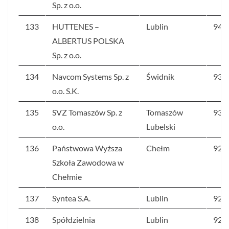
Sp. z o.o.
133
HUTTENES –
Lublin
94,1
ALBERTUS POLSKA
Sp. z o.o.
134
Navcom Systems Sp. z
Świdnik
93,7
o.o. S.K.
135
SVZ Tomaszów Sp. z
Tomaszów
93,2
o.o.
Lubelski
136
Państwowa Wyższa
Chełm
92,8
Szkoła Zawodowa w
Chełmie
137
Syntea S.A.
Lublin
92,7
138
Spółdzielnia
Lublin
92