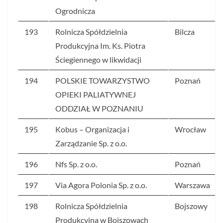
Ogrodnicza
193
Rolnicza Spółdzielnia
Bilcza
Produkcyjna Im. Ks. Piotra
Ściegiennego w likwidacji
194
POLSKIE TOWARZYSTWO
Poznań
OPIEKI PALIATYWNEJ
ODDZIAŁ W POZNANIU
195
Kobus – Organizacja i
Wrocław
Zarządzanie Sp. z o.o.
196
Nfs Sp. z o.o.
Poznań
197
Via Agora Polonia Sp. z o.o.
Warszawa
198
Rolnicza Spółdzielnia
Bojszowy
Produkcyjna w Bojszowach