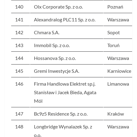
140
Olx Corporate Sp. z o.o.
Poznań
141
Alexandralog PLC11 Sp. z o.o.
Warszawa
142
Chmara S.A.
Sopot
143
Immobil Sp. z o.o.
Toruń
144
Hossanova Sp. z o.o.
Warszawa
145
Gremi Inwestycje S.A.
Karniowice
146
Firma Handlowa Elektret sp.j.
Limanowa
Stanisław i Jacek Bieda, Agata
Mól
147
Bc9z5 Residence Sp. z o.o.
Kraków
148
Longbridge Wynalazek Sp. z
Warszawa
o.o.