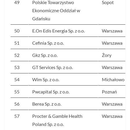
49
Polskie Towarzystwo
Sopot
Ekonomiczne Oddział w
Gdańsku
50
E.On Edis Energia Sp. z o.o.
Warszawa
51
Cefinia Sp. z o.o.
Warszawa
52
Gkz Sp. z o.o.
Żory
53
GT Services Sp. z o.o.
Warszawa
54
Wim Sp. z o.o.
Michałowo
55
Pwcapital Sp. z o.o.
Poznań
56
Berea Sp. z o.o.
Warszawa
57
Procter & Gamble Health
Warszawa
Poland Sp. z o.o.