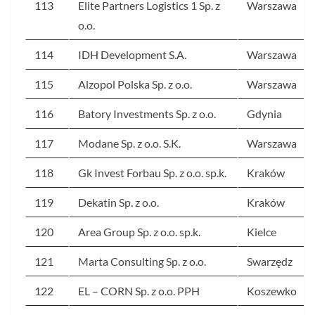
113
Elite Partners Logistics 1 Sp. z
Warszawa
o.o.
114
IDH Development S.A.
Warszawa
115
Alzopol Polska Sp. z o.o.
Warszawa
116
Batory Investments Sp. z o.o.
Gdynia
117
Modane Sp. z o.o. S.K.
Warszawa
118
Gk Invest Forbau Sp. z o.o. sp.k.
Kraków
119
Dekatin Sp. z o.o.
Kraków
120
Area Group Sp. z o.o. sp.k.
Kielce
121
Marta Consulting Sp. z o.o.
Swarzędz
122
EL – CORN Sp. z o.o. PPH
Koszewko