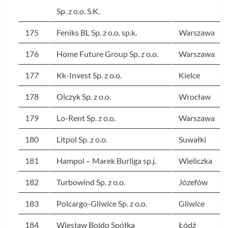
Sp. z o.o. S.K.
175
Feniks BL Sp. z o.o. sp.k.
Warszawa
176
Home Future Group Sp. z o.o.
Warszawa
177
Kk-Invest Sp. z o.o.
Kielce
178
Olczyk Sp. z o.o.
Wrocław
179
Lo-Rent Sp. z o.o.
Warszawa
180
Litpol Sp. z o.o.
Suwałki
181
Hampol – Marek Burliga sp.j.
Wieliczka
182
Turbowind Sp. z o.o.
Józefów
183
Polcargo-Gliwice Sp. z o.o.
Gliwice
184
Wiesław Bojdo Spółka
Łódź