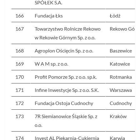
SPÓŁEK S.A.
166
Fundacja Łks
Łódź
167
Towarzystwo Rolnicze Rekowo
Rekowo Górn
w Rekowie Górnym Sp. z o.o.
168
Agroplon Ościęcin Sp. z o.o.
Baszewice
169
W A M sp. z o.o.
Katowice
170
Profit Pomorze Sp. z o.o. sp.k.
Rotmanka
171
Infine Inwestycje Sp. z o.o. S.K.
Warszawa
172
Fundacja Ostoja Cudnochy
Cudnochy
173
7R Siemianowice Śląskie Sp. z
Kraków
o.o.
174
Invest AL Piekarnia-Cukiernia
Karwia