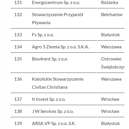
131
Energocentrum Sp. z o.o.
Różanka
132
Stowarzyszenie Przyjaciół
Bełchatów
Pływania
133
Fs Sp. z o.o.
Białystok
134
Agro 3 Ziemia Sp. z o.o. S.K.A.
Warszawa
135
Box4rent Sp. z o.o.
Ostrowiec
Świętokrzyski
136
Katolickie Stowarzyszenie
Warszawa
Civitas Christiana
137
It Invest Sp. z o.o.
Wrocław
138
J W Services Sp. z o.o.
Wrocław
139
ARSA VP Sp. z o.o. S.K.
Białystok