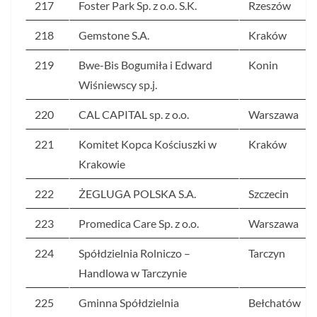
217
Foster Park Sp. z o.o. S.K.
Rzeszów
218
Gemstone S.A.
Kraków
219
Bwe-Bis Bogumiła i Edward
Konin
Wiśniewscy sp.j.
220
CAL CAPITAL sp. z o.o.
Warszawa
221
Komitet Kopca Kościuszki w
Kraków
Krakowie
222
ŻEGLUGA POLSKA S.A.
Szczecin
223
Promedica Care Sp. z o.o.
Warszawa
224
Spółdzielnia Rolniczo –
Tarczyn
Handlowa w Tarczynie
225
Gminna Spółdzielnia
Bełchatów