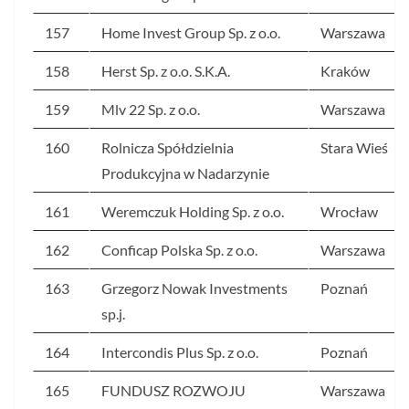
157
Home Invest Group Sp. z o.o.
Warszawa
158
Herst Sp. z o.o. S.K.A.
Kraków
159
Mlv 22 Sp. z o.o.
Warszawa
160
Rolnicza Spółdzielnia
Stara Wieś
Produkcyjna w Nadarzynie
161
Weremczuk Holding Sp. z o.o.
Wrocław
162
Conficap Polska Sp. z o.o.
Warszawa
163
Grzegorz Nowak Investments
Poznań
sp.j.
164
Intercondis Plus Sp. z o.o.
Poznań
165
FUNDUSZ ROZWOJU
Warszawa