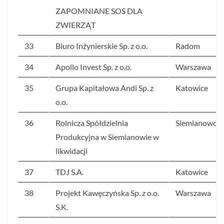
ZAPOMNIANE SOS DLA
ZWIERZĄT
33
Biuro Inżynierskie Sp. z o.o.
Radom
34
Apollo Invest Sp. z o.o.
Warszawa
35
Grupa Kapitałowa Andi Sp. z
Katowice
o.o.
36
Rolnicza Spółdzielnia
Siemianowo
Produkcyjna w Siemianowie w
likwidacji
37
TDJ S.A.
Katowice
38
Projekt Kawęczyńska Sp. z o.o.
Warszawa
S.K.