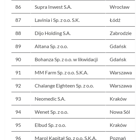
86
Supra Inwest S.A.
Wrocław
87
Lavinia i Sp. z o.o. S.K.
Łódź
88
Dijo Holding S.A.
Zabrodzie
89
Altana Sp. z o.o.
Gdańsk
90
Bohanza Sp. z o.o. w likwidacji
Gdańsk
91
MM Farm Sp. z o.o. S.K.A.
Warszawa
92
Chalange Eighteen Sp. z o.o.
Warszawa
93
Neomedic S.A.
Kraków
94
Wenet Sp. z o.o.
Nowa Sól
95
Elbud Sp. z o.o.
Kraków
96
Marol Kapitał Sp. z o.o. S.K.A.
Poznań