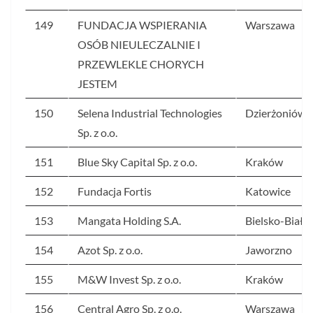
149
FUNDACJA WSPIERANIA
Warszawa
OSÓB NIEULECZALNIE I
PRZEWLEKLE CHORYCH
JESTEM
150
Selena Industrial Technologies
Dzierżoniów
Sp. z o.o.
151
Blue Sky Capital Sp. z o.o.
Kraków
152
Fundacja Fortis
Katowice
153
Mangata Holding S.A.
Bielsko-Biała
154
Azot Sp. z o.o.
Jaworzno
155
M&W Invest Sp. z o.o.
Kraków
156
Central Agro Sp. z o.o.
Warszawa