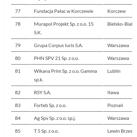
77
Fundacja Pałac w Korczewie
Korczew
78
Murapol Projekt Sp. z o.o. 15
Bielsko-Biała
S.K.
79
Grupa Corpus Iuris S.A.
Warszawa
80
PHN SPV 21 Sp. z o.o.
Warszawa
81
Wikana Prim Sp. z o.o. Gamma
Lublin
sp.k.
82
RSY S.A.
Iława
83
Forteb Sp. z o.o.
Poznań
84
Ag Spv Sp. z o.o. sp.j.
Warszawa
85
T 5 Sp. z o.o.
Lewin Brzeski