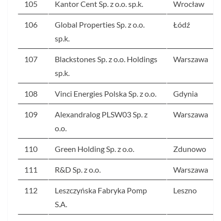
105
Kantor Cent Sp. z o.o. sp.k.
Wrocław
106
Global Properties Sp. z o.o.
Łódź
sp.k.
107
Blackstones Sp. z o.o. Holdings
Warszawa
sp.k.
108
Vinci Energies Polska Sp. z o.o.
Gdynia
109
Alexandralog PLSW03 Sp. z
Warszawa
o.o.
110
Green Holding Sp. z o.o.
Zdunowo
111
R&D Sp. z o.o.
Warszawa
112
Leszczyńska Fabryka Pomp
Leszno
S.A.