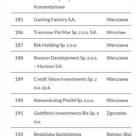
Komandytowa
185
Gaming Factory S.A.
Warszawa
186
Transmar Pal Mar Sp. z o.o. S.K.
Wrocław
187
Bzk Holding Sp. z o.o.
Warszawa
188
Ronson Development Sp. z o.o.
Warszawa
– Horizon S.K.
189
Credit Value Investments Sp. z
Warszawa
o.o. sp.k.
190
Alexandralog Plw04 Sp. z o.o.
Warszawa
191
Goldfinch Investments Bis Sp. z
Zgorzelec
o.o.
192
Beskidzka Spółdzielnia
Bielsko-Biała