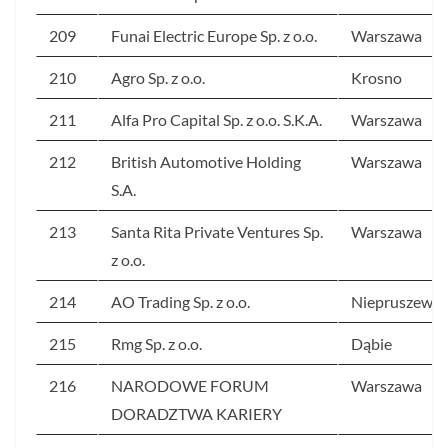
209
Funai Electric Europe Sp. z o.o.
Warszawa
210
Agro Sp. z o.o.
Krosno
211
Alfa Pro Capital Sp. z o.o. S.K.A.
Warszawa
212
British Automotive Holding
Warszawa
S.A.
213
Santa Rita Private Ventures Sp.
Warszawa
z o.o.
214
AO Trading Sp. z o.o.
Niepruszewo
215
Rmg Sp. z o.o.
Dąbie
216
NARODOWE FORUM
Warszawa
DORADZTWA KARIERY