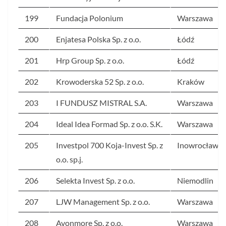
199
Fundacja Polonium
Warszawa
200
Enjatesa Polska Sp. z o.o.
Łódź
201
Hrp Group Sp. z o.o.
Łódź
202
Krowoderska 52 Sp. z o.o.
Kraków
203
I FUNDUSZ MISTRAL S.A.
Warszawa
204
Ideal Idea Formad Sp. z o.o. S.K.
Warszawa
205
Investpol 700 Koja-Invest Sp. z
Inowrocław
o.o. sp.j.
206
Selekta Invest Sp. z o.o.
Niemodlin
207
LJW Management Sp. z o.o.
Warszawa
208
Avonmore Sp. z o.o.
Warszawa