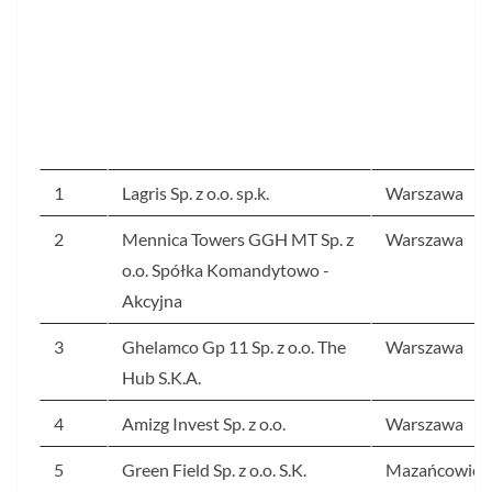
1
Lagris Sp. z o.o. sp.k.
Warszawa
2
Mennica Towers GGH MT Sp. z
Warszawa
o.o. Spółka Komandytowo -
Akcyjna
3
Ghelamco Gp 11 Sp. z o.o. The
Warszawa
Hub S.K.A.
4
Amizg Invest Sp. z o.o.
Warszawa
5
Green Field Sp. z o.o. S.K.
Mazańcowice