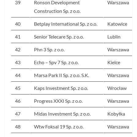
39
Ronson Development
Warszawa
Construction Sp. z o.o.
40
Betplay International Sp. z o.o.
Katowice
41
Senior Telecare Sp. z o.o.
Lublin
42
Phn 3 Sp. z o.o.
Warszawa
43
Echo – Spv 7 Sp. z o.o.
Kielce
44
Marsa Park II Sp. z o.o. S.K.
Warszawa
45
Kaps Investment Sp. z o.o.
Wrocław
46
Progress XXXI Sp. z o.o.
Warszawa
47
Midas Investment Sp. z o.o.
Kobyłka
48
Wtw Foksal 19 Sp. z o.o.
Warszawa