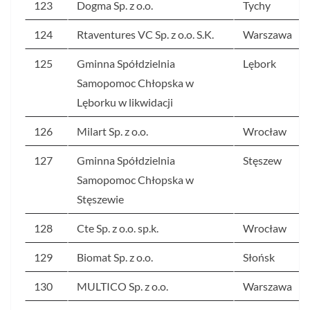
123
Dogma Sp. z o.o.
Tychy
124
Rtaventures VC Sp. z o.o. S.K.
Warszawa
125
Gminna Spółdzielnia
Lębork
Samopomoc Chłopska w
Lęborku w likwidacji
126
Milart Sp. z o.o.
Wrocław
127
Gminna Spółdzielnia
Stęszew
Samopomoc Chłopska w
Stęszewie
128
Cte Sp. z o.o. sp.k.
Wrocław
129
Biomat Sp. z o.o.
Słońsk
130
MULTICO Sp. z o.o.
Warszawa