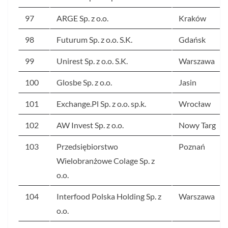
97
ARGE Sp. z o.o.
Kraków
98
Futurum Sp. z o.o. S.K.
Gdańsk
99
Unirest Sp. z o.o. S.K.
Warszawa
100
Glosbe Sp. z o.o.
Jasin
101
Exchange.Pl Sp. z o.o. sp.k.
Wrocław
102
AW Invest Sp. z o.o.
Nowy Targ
103
Przedsiębiorstwo
Poznań
Wielobranżowe Colage Sp. z
o.o.
104
Interfood Polska Holding Sp. z
Warszawa
o.o.