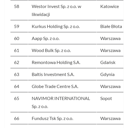
58
Westor Invest Sp. z o.o. w
Katowice
likwidacji
59
Kurkus Holding Sp. z o.o.
Białe Błota
60
Aapp Sp. z o.o.
Warszawa
61
Wood Bulk Sp. z o.o.
Warszawa
62
Remontowa Holding S.A.
Gdańsk
63
Baltis Investment S.A.
Gdynia
64
Globe Trade Centre S.A.
Warszawa
65
NAVIMOR INTERNATIONAL
Sopot
Sp. z o.o.
66
Fundusz Tsk Sp. z o.o.
Warszawa