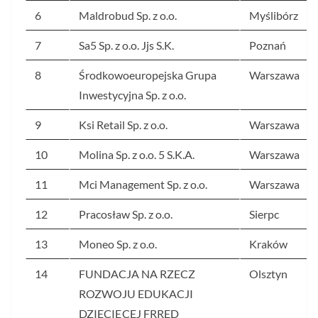
6
Maldrobud Sp. z o.o.
Myślibórz
7
Sa5 Sp. z o.o. Jjs S.K.
Poznań
8
Środkowoeuropejska Grupa
Warszawa
Inwestycyjna Sp. z o.o.
9
Ksi Retail Sp. z o.o.
Warszawa
10
Molina Sp. z o.o. 5 S.K.A.
Warszawa
11
Mci Management Sp. z o.o.
Warszawa
12
Pracosław Sp. z o.o.
Sierpc
13
Moneo Sp. z o.o.
Kraków
14
FUNDACJA NA RZECZ
Olsztyn
ROZWOJU EDUKACJI
DZIECIĘCEJ FRRED