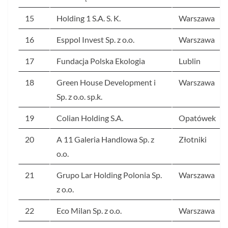
15
Holding 1 S.A. S. K.
Warszawa
16
Esppol Invest Sp. z o.o.
Warszawa
17
Fundacja Polska Ekologia
Lublin
18
Green House Development i
Warszawa
Sp. z o.o. sp.k.
19
Colian Holding S.A.
Opatówek
20
A 11 Galeria Handlowa Sp. z
Złotniki
o.o.
21
Grupo Lar Holding Polonia Sp.
Warszawa
z o.o.
22
Eco Milan Sp. z o.o.
Warszawa