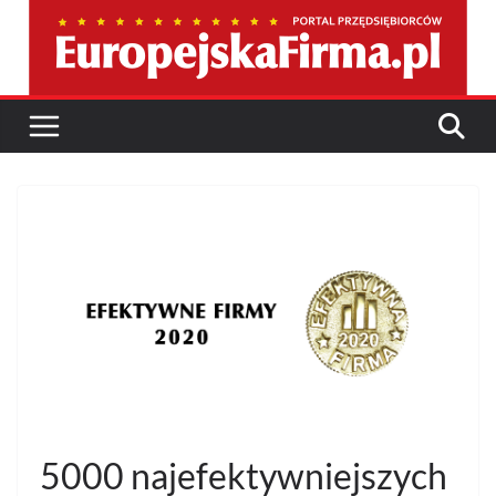
Przejdź
do
treści
5000 najefektywniejszych