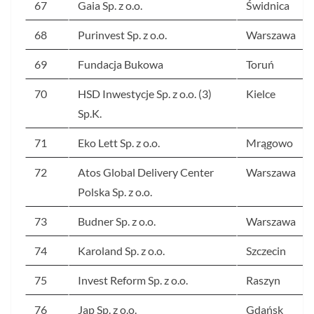
67
Gaia Sp. z o.o.
Świdnica
68
Purinvest Sp. z o.o.
Warszawa
69
Fundacja Bukowa
Toruń
70
HSD Inwestycje Sp. z o.o. (3)
Kielce
Sp.K.
71
Eko Lett Sp. z o.o.
Mrągowo
72
Atos Global Delivery Center
Warszawa
Polska Sp. z o.o.
73
Budner Sp. z o.o.
Warszawa
74
Karoland Sp. z o.o.
Szczecin
75
Invest Reform Sp. z o.o.
Raszyn
76
Jap Sp. z o.o.
Gdańsk